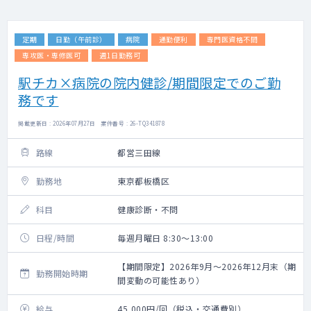
定期
日勤（午前診）
病院
通勤便利
専門医資格不問
専攻医・専修医可
週1日勤務可
駅チカ×病院の院内健診/期間限定でのご勤
務です
掲載更新日 : 2026年07月27日 案件番号 : 26-TQ341878
路線
都営三田線
勤務地
東京都板橋区
科目
健康診断・不問
日程/時間
毎週月曜日 8:30～13:00
【期間限定】2026年9月～2026年12月末（期
勤務開始時期
間変動の可能性あり）
給与
45,000円/回（税込・交通費別）