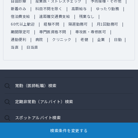
自由診療
産業医・ストレスチェック
予防接種・その他
新着のみ
科目不問を除く
高額給与
ゆったり勤務
宿泊費支給
遠距離交通費支給
残業なし
60代以上歓迎
経験不問
隔週勤務可
月1回勤務可
期間限定可
専門医資格不問
専攻医・専修医可
通勤便利
病院
クリニック
老健
企業
日勤
当直
日当直
常勤（医師転職）検索
定期非常勤（アルバイト）検索
スポットアルバイト検索
検索条件を変更する
保険/サービス