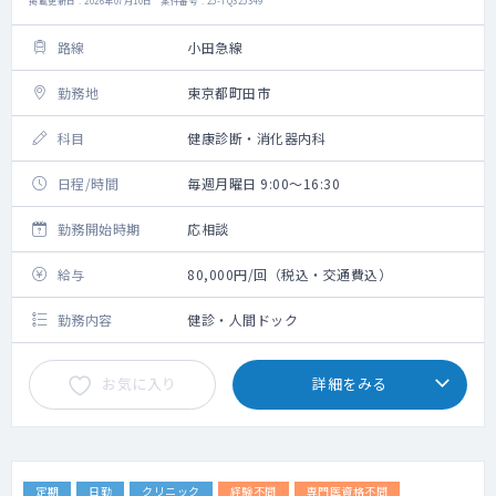
掲載更新日 : 2026年07月10日 案件番号 : 25-TQ325349
路線
小田急線
勤務地
東京都町田市
科目
健康診断・消化器内科
日程/時間
毎週月曜日 9:00～16:30
勤務開始時期
応相談
給与
80,000円/回（税込・交通費込）
勤務内容
健診・人間ドック
お気に入り
詳細をみる
定期
日勤
クリニック
経験不問
専門医資格不問