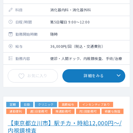
科目
消化器内科・消化器外科
日程/時間
第5日曜日 9:00～12:00
勤務開始時期
随時
給与
36,000円/回（税込・交通費別）
勤務内容
健診・人間ドック、内視鏡検査、手術/治療
お気に入り
詳細をみる
定期
日勤
クリニック
高額給与
インセンティブあり
通勤便利
週1日勤務可
隔週勤務可
月1回勤務可
綺麗な施設
【東京都立川市】駅チカ・時給12,000円～/
内視鏡検査