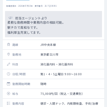
掲載更新日 : 2026年07月15日 案件番号 : 26-TQ339391
担当エージェントより
柔軟な勤務時間や業務内容の相談可能。
駅チカで高給与です。
福利厚生充実してます。
路線
JR中央本線
勤務地
東京都立川市
科目
消化器内科・消化器外科
日程/時間
第1・4・5土曜日 9:00～16:00
勤務開始時期
随時
給与
75,000円/回（税込・交通費別）
勤務内容
健診・人間ドック、内視鏡検査、手術/治療