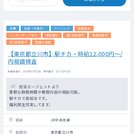
定期
日勤（午後診）
クリニック
高額給与
インセンティブあり
通勤便利
週1日勤務可
隔週勤務可
月1回勤務可
綺麗な施設
【東京都立川市】駅チカ・時給12,000円～/
内視鏡検査
掲載更新日 : 2026年07月15日 案件番号 : 26-TQ341207
担当エージェントより
柔軟な勤務時間や業務内容の相談可能。
駅チカで高給与です。
福利厚生充実してます。
路線
JR中央本線
勤務地
東京都立川市