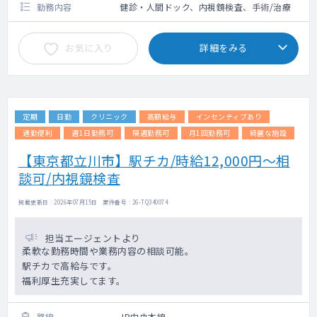
勤務内容
健診・人間ドック、内視鏡検査、手術/治療
お気に入り
詳細をみる
定期
日勤
クリニック
高額給与
インセンティブあり
通勤便利
週1日勤務可
隔週勤務可
月1回勤務可
綺麗な施設
【東京都立川市】駅チカ/時給12,000円～相
談可/内視鏡検査
掲載更新日 : 2026年07月15日 案件番号 : 26-TQ340074
担当エージェントより
柔軟な勤務時間や業務内容の相談可能。
駅チカで高給与です。
福利厚生充実してます。
路線
JR中央本線