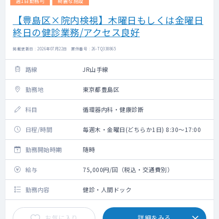
週1日勤務可
綺麗な施設
【豊島区×院内検視】木曜日もしくは金曜日
終日の健診業務/アクセス良好
掲載更新日 : 2026年07月22日 案件番号 : 26-TQ338865
路線
JR山手線
勤務地
東京都豊島区
科目
循環器内科・健康診断
日程/時間
毎週木・金曜日(どちらか1日) 8:30～17:00
勤務開始時期
随時
給与
75,000円/回（税込・交通費別）
勤務内容
健診・人間ドック
お気に入り
詳細をみる