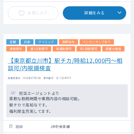
お気に入り
詳細をみる
定期
日勤
クリニック
高額給与
インセンティブあり
通勤便利
週1日勤務可
隔週勤務可
月1回勤務可
綺麗な施設
【東京都立川市】駅チカ/時給12,000円～相
談可/内視鏡検査
掲載更新日 : 2026年07月15日 案件番号 : 26-TQ340075
担当エージェントより
柔軟な勤務時間や業務内容の相談可能。
駅チカで高給与です。
福利厚生充実してます。
路線
JR中央本線