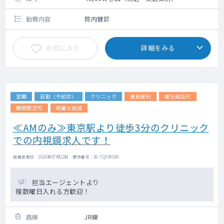
勤務内容
院内健診
お気に入り
詳細をみる
定期
日勤（午前診）
クリニック
通勤便利
曜日相談可
期間限定可
綺麗な施設
≪AMのみ≫東京駅より徒歩3分のクリニック
での内視鏡求人です！
掲載更新日 : 2026年07月22日 案件番号 : 26-TQ339540
担当エージェントより
複数曜日入れる方歓迎！
路線
JR線