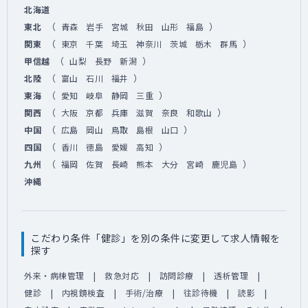
北海道
（
）
東北
青森
岩手
宮城
秋田
山形
福島
（
）
関東
東京
千葉
埼玉
神奈川
茨城
栃木
群馬
（
）
甲信越
山梨
長野
新潟
（
）
北陸
富山
石川
福井
（
）
東海
愛知
岐阜
静岡
三重
（
）
関西
大阪
京都
兵庫
滋賀
奈良
和歌山
（
）
中国
広島
岡山
鳥取
島根
山口
（
）
四国
香川
徳島
愛媛
高知
（
）
九州
福岡
佐賀
長崎
熊本
大分
宮崎
鹿児島
沖縄
こだわり条件「健診」を別の条件に変更して求人情報を
探す
外来・病棟管理
救急対応
訪問診療
透析管理
健診
内視鏡検査
手術/治療
往診待機
読影