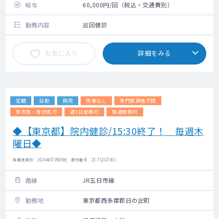
給与
60,000円/回（税込・交通費別）
勤務内容
巡回健診
お気に入り
詳細をみる
定期
日勤
病院
残業なし
専門医資格不問
専攻医・専修医可
週1日勤務可
隔週勤務可
◆【東京都】院内健診/15:30終了！ 毎週木
曜日◆
掲載更新日 : 2026年07月09日 案件番号 : 25-TQ327001
路線
JR五日市線
勤務地
東京都西多摩郡日の出町