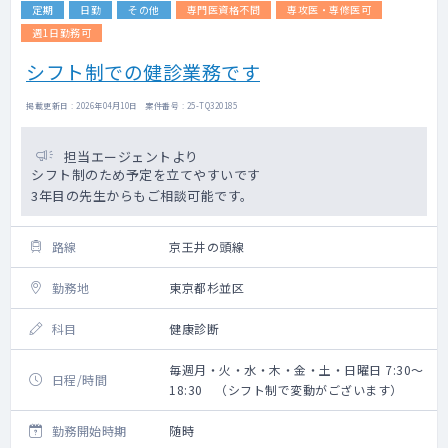
定期
日勤
その他
専門医資格不問
専攻医・専修医可
週1日勤務可
シフト制での健診業務です
掲載更新日 : 2026年04月10日 案件番号 : 25-TQ320185
担当エージェントより
シフト制のため予定を立てやすいです
3年目の先生からもご相談可能です。
路線
京王井の頭線
勤務地
東京都杉並区
科目
健康診断
毎週月・火・水・木・金・土・日曜日 7:30～
日程/時間
18:30 （シフト制で変動がございます）
勤務開始時期
随時