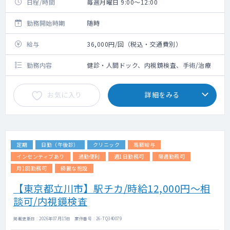
日程/時間
毎週月曜日 9:00～12:00
勤務開始時期
随時
給与
36,000円/回（税込・交通費別）
勤務内容
健診・人間ドック、内視鏡検査、手術/治療
お気に入り
詳細をみる
定期
日勤（午後診）
クリニック
高額給与
インセンティブあり
通勤便利
週1日勤務可
隔週勤務可
月1回勤務可
綺麗な施設
【東京都立川市】駅チカ/時給12,000円～相
談可/内視鏡検査
掲載更新日 : 2026年07月15日 案件番号 : 26-TQ340079