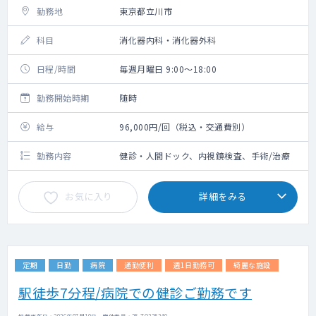
勤務地
東京都立川市
科目
消化器内科・消化器外科
日程/時間
毎週月曜日 9:00～18:00
勤務開始時期
随時
給与
96,000円/回（税込・交通費別）
勤務内容
健診・人間ドック、内視鏡検査、手術/治療
お気に入り
詳細をみる
定期
日勤
病院
通勤便利
週1日勤務可
綺麗な施設
駅徒歩7分程/病院での健診ご勤務です