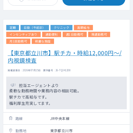
定期
日勤（午前診）
クリニック
高額給与
インセンティブあり
通勤便利
週1日勤務可
隔週勤務可
月1回勤務可
綺麗な施設
【東京都立川市】駅チカ・時給12,000円～/
内視鏡検査
掲載更新日 : 2026年07月15日 案件番号 : 26-TQ341208
担当エージェントより
柔軟な勤務時間や業務内容の相談可能。
駅チカで高給与です。
福利厚生充実してます。
路線
JR中央本線
勤務地
東京都立川市