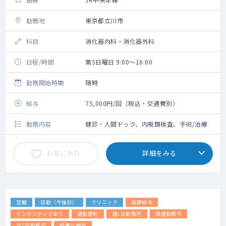
勤務地
東京都立川市
科目
消化器内科・消化器外科
日程/時間
第5日曜日 9:00～16:00
勤務開始時期
随時
給与
75,000円/回（税込・交通費別）
勤務内容
健診・人間ドック、内視鏡検査、手術/治療
お気に入り
詳細をみる
定期
日勤（午後診）
クリニック
高額給与
インセンティブあり
通勤便利
週1日勤務可
隔週勤務可
月1回勤務可
綺麗な施設