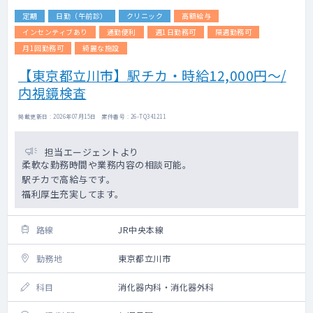
定期
日勤（午前診）
クリニック
高額給与
インセンティブあり
通勤便利
週1日勤務可
隔週勤務可
月1回勤務可
綺麗な施設
【東京都立川市】駅チカ・時給12,000円～/
内視鏡検査
掲載更新日 : 2026年07月15日 案件番号 : 26-TQ341211
担当エージェントより
柔軟な勤務時間や業務内容の相談可能。
駅チカで高給与です。
福利厚生充実してます。
路線
JR中央本線
勤務地
東京都立川市
科目
消化器内科・消化器外科