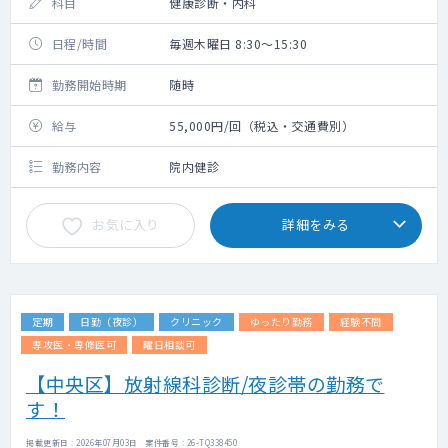
科目
健康診断・内科
日程/時間
毎週木曜日 8:30～15:30
勤務開始時期
随時
給与
55,000円/回（税込・交通費別）
勤務内容
院内健診
お気に入り
詳細をみる
定期
日勤（夜診）
クリニック
ゆったり勤務
経験不問
専攻医・専修医可
曜日相談可
【中央区】放射線科診断/夜診帯の勤務で
す！
掲載更新日 : 2026年07月03日 案件番号 : 26-TQ338450