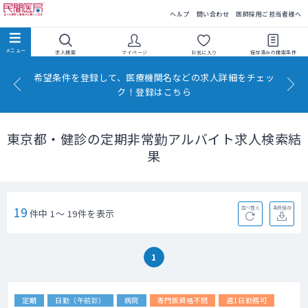
民間医局
ヘルプ
問い合わせ
医師採用ご担当者様へ
求人検索
マイページ
お気に入り
保存済みの
検索条件
希望条件を登録して、医療機関名などの求人詳細をチェッ
ク！登録はこちら
東京都・健診の定期非常勤アルバイト求人検索結
果
19
並べ替え
条件保存
件中 1～ 19件を表示
1
定期
日勤（午前診）
病院
専門医資格不問
週1日勤務可