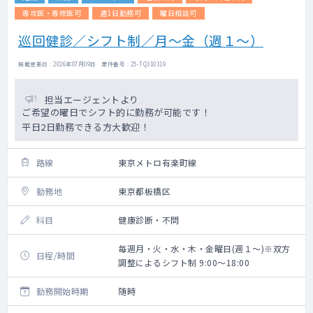
専攻医・専修医可
週1日勤務可
曜日相談可
巡回健診／シフト制／月～金（週１～）
掲載更新日 : 2026年07月09日 案件番号 : 25-TQ310319
担当エージェントより
ご希望の曜日でシフト的に勤務が可能です！
平日2日勤務できる方大歓迎！
路線
東京メトロ有楽町線
勤務地
東京都板橋区
科目
健康診断・不問
毎週月・火・水・木・金曜日(週１～)※双方
日程/時間
調整によるシフト制 9:00～18:00
勤務開始時期
随時