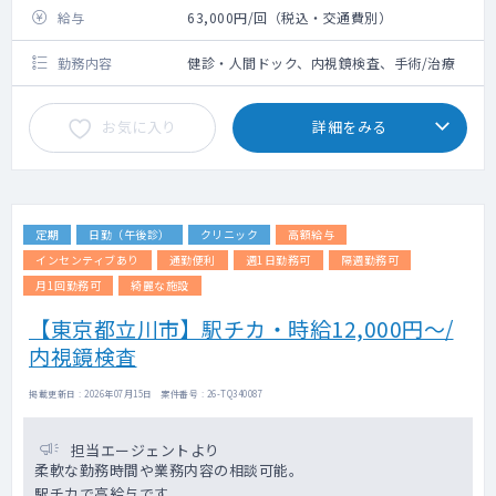
給与
63,000円/回（税込・交通費別）
勤務内容
健診・人間ドック、内視鏡検査、手術/治療
お気に入り
詳細をみる
定期
日勤（午後診）
クリニック
高額給与
インセンティブあり
通勤便利
週1日勤務可
隔週勤務可
月1回勤務可
綺麗な施設
【東京都立川市】駅チカ・時給12,000円～/
内視鏡検査
掲載更新日 : 2026年07月15日 案件番号 : 26-TQ340087
担当エージェントより
柔軟な勤務時間や業務内容の相談可能。
駅チカで高給与です。