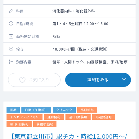
科目
消化器内科・消化器外科
日程/時間
第1・4・5土曜日 12:00～16:00
勤務開始時期
随時
給与
48,000円/回（税込・交通費別）
勤務内容
健診・人間ドック、内視鏡検査、手術/治療
お気に入り
詳細をみる
定期
日勤（午後診）
クリニック
高額給与
インセンティブあり
通勤便利
週1日勤務可
隔週勤務可
月1回勤務可
綺麗な施設
【東京都立川市】駅チカ・時給12,000円～/