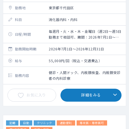
勤務地
東京都千代田区
科目
消化器内科・内科
毎週月・火・水・木・金曜日（週2日～週5日
日程/時間
勤務まで相談可、期間：2026年7月1日～
2026年12月31日） 8:30～13:00
勤務開始時期
2026年7月1日～2026年12月31日
給与
55,000円/回（税込・交通費込）
健診・人間ドック、内視鏡検査、内視鏡受診
勤務内容
者の内科診察
お気に入り
詳細をみる
定期
日勤
クリニック
通勤便利
専攻医・専修医可