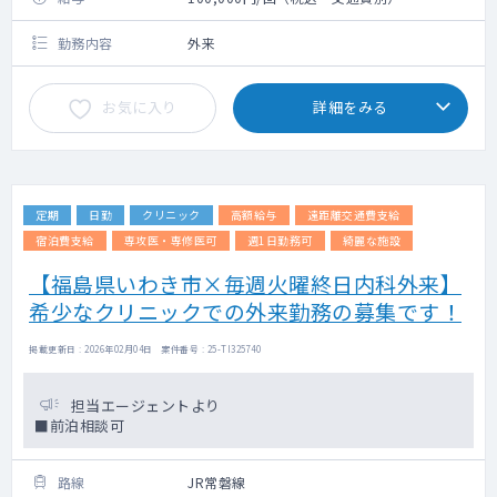
勤務内容
外来
お気に入り
詳細をみる
定期
日勤
クリニック
高額給与
遠距離交通費支給
宿泊費支給
専攻医・専修医可
週1日勤務可
綺麗な施設
【福島県いわき市×毎週火曜終日内科外来】
希少なクリニックでの外来勤務の募集です！
掲載更新日 : 2026年02月04日 案件番号 : 25-TI325740
担当エージェントより
■前泊相談可
路線
JR常磐線