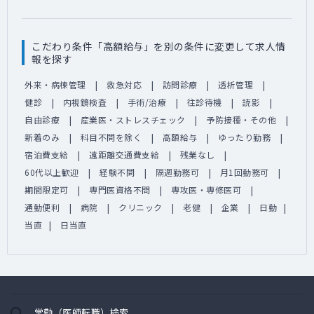
こだわり条件「高額給与」を別の条件に変更して求人情
報を探す
外来・病棟管理
救急対応
訪問診療
透析管理
健診
内視鏡検査
手術/治療
往診待機
読影
自由診療
産業医・ストレスチェック
予防接種・その他
新着のみ
科目不問を除く
高額給与
ゆったり勤務
宿泊費支給
遠距離交通費支給
残業なし
60代以上歓迎
経験不問
隔週勤務可
月1回勤務可
期間限定可
専門医資格不問
専攻医・専修医可
通勤便利
病院
クリニック
老健
企業
日勤
当直
日当直
常勤（医師転職）検索