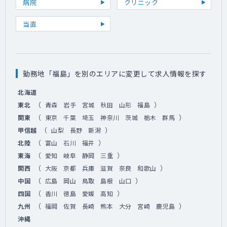
病院
クリニック
当直
勤務地「福島」を別のエリアに変更して求人情報を探す
北海道
（
）
東北
青森
岩手
宮城
秋田
山形
福島
（
）
関東
東京
千葉
埼玉
神奈川
茨城
栃木
群馬
（
）
甲信越
山梨
長野
新潟
（
）
北陸
富山
石川
福井
（
）
東海
愛知
岐阜
静岡
三重
（
）
関西
大阪
京都
兵庫
滋賀
奈良
和歌山
（
）
中国
広島
岡山
鳥取
島根
山口
（
）
四国
香川
徳島
愛媛
高知
（
）
九州
福岡
佐賀
長崎
熊本
大分
宮崎
鹿児島
沖縄