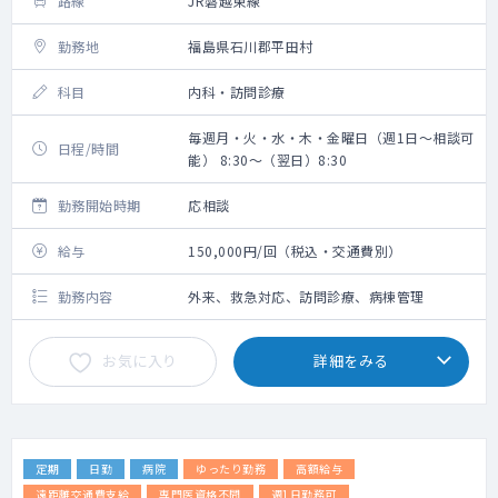
路線
JR磐越東線
勤務地
福島県石川郡平田村
科目
内科・訪問診療
毎週月・火・水・木・金曜日（週1日～相談可
日程/時間
能） 8:30～（翌日）8:30
勤務開始時期
応相談
給与
150,000円/回（税込・交通費別）
勤務内容
外来、救急対応、訪問診療、病棟管理
お気に入り
詳細をみる
定期
日勤
病院
ゆったり勤務
高額給与
遠距離交通費支給
専門医資格不問
週1日勤務可