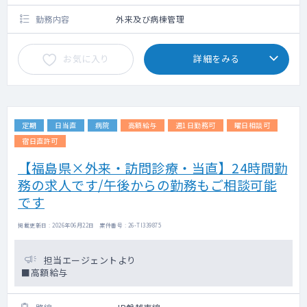
勤務内容
外来及び病棟管理
お気に入り
詳細をみる
定期
日当直
病院
高額給与
週1日勤務可
曜日相談可
宿日直許可
【福島県×外来・訪問診療・当直】24時間勤
務の求人です/午後からの勤務もご相談可能
です
掲載更新日 : 2026年06月22日 案件番号 : 26-TI339875
担当エージェントより
■高額給与