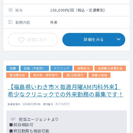
給与
100,000円/回（税込・交通費別）
勤務内容
外来
お気に入り
詳細をみる
定期
日勤（午前診）
クリニック
高額給与
遠距離交通費支給
宿泊費支給
専攻医・専修医可
週1日勤務可
綺麗な施設
【福島県いわき市×毎週月曜AM内科外来】
希少なクリニックでの外来勤務の募集です！
掲載更新日 : 2026年02月04日 案件番号 : 25-TI325737
担当エージェントより
■前泊相談可
■終日勤務も相談可能