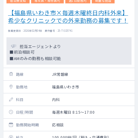
宿泊費支給
専攻医・専修医可
週1日勤務可
綺麗な施設
【福島県いわき市×毎週木曜終日内科外来】
希少なクリニックでの外来勤務の募集です！
掲載更新日 : 2026年02月04日 案件番号 : 25-TI325741
担当エージェントより
■前泊相談可
■AMのみの勤務も相談可能
路線
JR常磐線
勤務地
福島県いわき市
科目
内科
日程/時間
毎週木曜日 8:15～17:00
勤務開始時期
応相談
給与
100,000円/回（税込・交通費別）