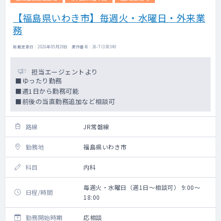
【福島県いわき市】毎週火・水曜日・外来業
務
掲載更新日 : 2026年05月28日 案件番号 : 26-TI338340
担当エージェントより
■ゆったり勤務
■週1日から勤務可能
■前後の当直勤務追加など相談可
路線
JR常磐線
勤務地
福島県いわき市
科目
内科
毎週火・水曜日（週1日～相談可） 9:00～
日程/時間
18:00
勤務開始時期
応相談