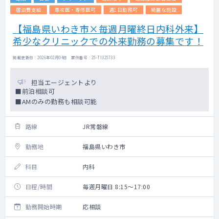
宿泊費支給
専攻医・専修医可
週1日勤務可
綺麗な施設
【福島県いわき市×毎週月曜終日内科外来】
希少なクリニックでの外来勤務の募集です！
掲載更新日 : 2026年02月04日 案件番号 : 25-TI325733
担当エージェントより
■前泊相談可
■AMのみの勤務も相談可能
路線
JR常磐線
勤務地
福島県いわき市
科目
内科
日程/時間
毎週月曜日 8:15～17:00
勤務開始時期
応相談