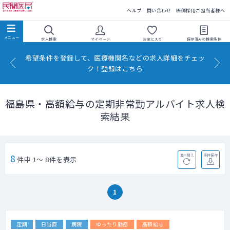
民間医局
ヘルプ
問い合わせ
医師採用ご担当者様へ
求人検索
マイページ
お気に入り
保存済みの
検索条件
希望条件を登録して、医療機関名などの求人詳細をチェッ
ク！登録はこちら
福島県・高額給与の定期非常勤アルバイト求人検
索結果
8
並べ替え
条件保存
件中 1～ 8件を表示
1
定期
日当直
病院
ゆったり勤務
高額給与