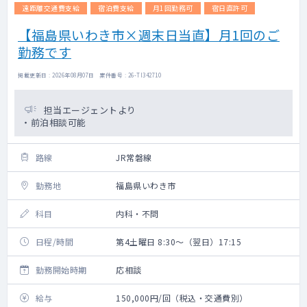
遠距離交通費支給
宿泊費支給
月1回勤務可
宿日直許可
【福島県いわき市×週末日当直】月1回のご
勤務です
掲載更新日 : 2026年08月07日 案件番号 : 26-TI342710
担当エージェントより
・前泊相談可能
路線
JR常磐線
勤務地
福島県いわき市
科目
内科・不問
日程/時間
第4土曜日 8:30～（翌日）17:15
勤務開始時期
応相談
給与
150,000円/回（税込・交通費別）