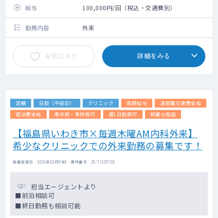
給与
100,000円/回（税込・交通費別）
勤務内容
外来
お気に入り
詳細をみる
定期
日勤（午前診）
クリニック
高額給与
遠距離交通費支給
宿泊費支給
専攻医・専修医可
週1日勤務可
綺麗な施設
【福島県いわき市×毎週木曜AM内科外来】
希少なクリニックでの外来勤務の募集です！
掲載更新日 : 2026年02月04日 案件番号 : 25-TI325738
担当エージェントより
■前泊相談可
■終日勤務も相談可能