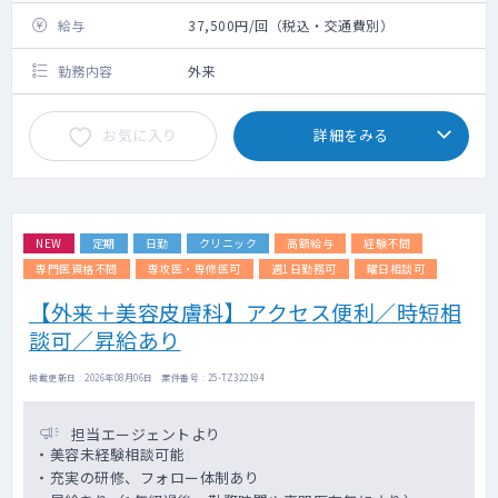
給与
37,500円/回（税込・交通費別）
勤務内容
外来
お気に入り
詳細をみる
NEW
定期
日勤
クリニック
高額給与
経験不問
専門医資格不問
専攻医・専修医可
週1日勤務可
曜日相談可
【外来＋美容皮膚科】アクセス便利／時短相
談可／昇給あり
掲載更新日 : 2026年08月06日 案件番号 : 25-TZ322194
担当エージェントより
・美容未経験相談可能
・充実の研修、フォロー体制あり