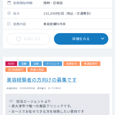
勤務開始時期
随時・応相談
給与
102,000円/回（税込・交通費別）
勤務内容
美容皮膚科外来
お気に入り
詳細をみる
NEW
定期
日勤
クリニック
高額給与
隔週勤務可
月1回勤務可
綺麗な施設
美容経験者の方向けの募集です
掲載更新日 : 2026年08月06日 案件番号 : 26-TZ338943
担当エージェントより
・泉大津市で唯一の美容クリニックです。
・お一人でお任せできる方を採用したい意向です