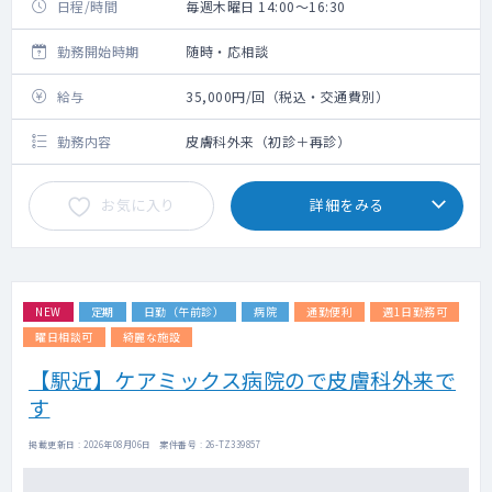
日程/時間
毎週木曜日 14:00～16:30
勤務開始時期
随時・応相談
給与
35,000円/回（税込・交通費別）
勤務内容
皮膚科外来（初診＋再診）
お気に入り
詳細をみる
NEW
定期
日勤（午前診）
病院
通勤便利
週1日勤務可
曜日相談可
綺麗な施設
【駅近】ケアミックス病院ので皮膚科外来で
す
掲載更新日 : 2026年08月06日 案件番号 : 26-TZ339857