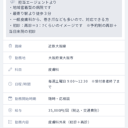
担当エージェントより
・地域密着型の病院です
・最寄り駅より徒歩３分
・一般皮膚科から、巻き爪なども多いので、対応できる方
・初診：再診＝3：7くらいのイメージです ※予約制の再診＋
当日来院の初診
路線
近鉄大阪線
勤務地
大阪府東大阪市
科目
皮膚科
毎週土曜日 9:00～12:30 ※受付患者終了ま
日程/時間
で
勤務開始時期
随時・応相談
給与
35,000円/回（税込・交通費別）
勤務内容
皮膚科外来（初診＋再診）