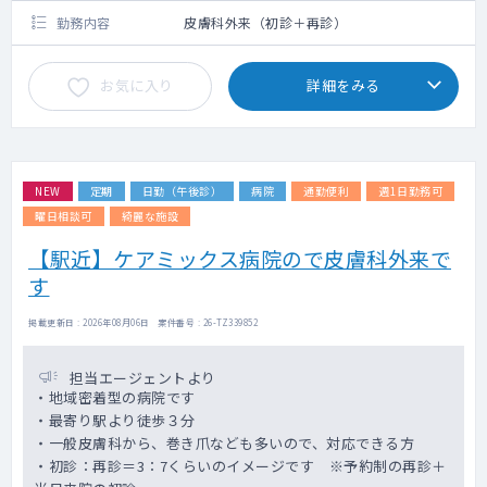
勤務内容
皮膚科外来（初診＋再診）
お気に入り
詳細をみる
NEW
定期
日勤（午後診）
病院
通勤便利
週1日勤務可
曜日相談可
綺麗な施設
【駅近】ケアミックス病院ので皮膚科外来で
す
掲載更新日 : 2026年08月06日 案件番号 : 26-TZ339852
担当エージェントより
・地域密着型の病院です
・最寄り駅より徒歩３分
・一般皮膚科から、巻き爪なども多いので、対応できる方
・初診：再診＝3：7くらいのイメージです ※予約制の再診＋