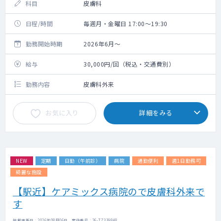
科目
皮膚科
日程/時間
毎週月・金曜日 17:00～19:30
勤務開始時期
2026年6月～
給与
30,000円/回（税込・交通費別）
勤務内容
皮膚科外来
お気に入り
詳細をみる
NEW
定期
日勤（午前診）
病院
通勤便利
週1日勤務可
綺麗な施設
【駅近】ケアミックス病院ので皮膚科外来で
す
掲載更新日 : 2026年08月06日 案件番号 : 26-TZ339848