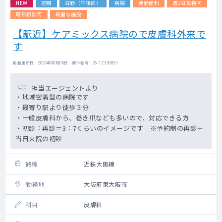
NEW
定期
日勤（午後診）
病院
通勤便利
週1日勤務可
曜日相談可
綺麗な施設
【駅近】ケアミックス病院ので皮膚科外来で
す
掲載更新日 : 2026年08月06日 案件番号 : 26-TZ339853
担当エージェントより
・地域密着型の病院です
・最寄り駅より徒歩３分
・一般皮膚科から、巻き爪なども多いので、対応できる方
・初診：再診＝3：7くらいのイメージです ※予約制の再診＋
当日来院の初診
路線
近鉄大阪線
勤務地
大阪府東大阪市
科目
皮膚科