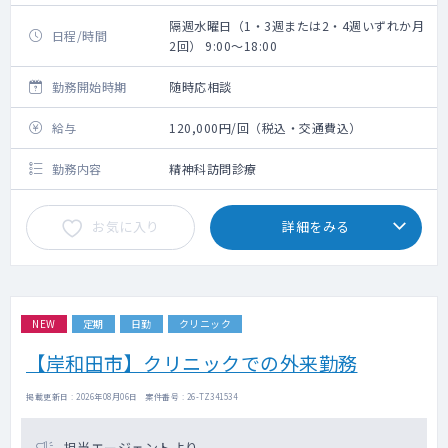
隔週水曜日（1・3週または2・4週いずれか月
日程/時間
2回） 9:00～18:00
勤務開始時期
随時応相談
給与
120,000円/回（税込・交通費込）
勤務内容
精神科訪問診療
お気に入り
詳細をみる
NEW
定期
日勤
クリニック
【岸和田市】クリニックでの外来勤務
掲載更新日 : 2026年08月06日 案件番号 : 26-TZ341534
担当エージェントより