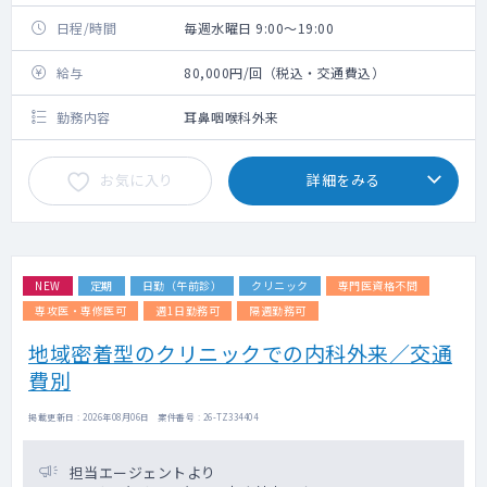
日程/時間
毎週水曜日 9:00～19:00
給与
80,000円/回（税込・交通費込）
勤務内容
耳鼻咽喉科外来
お気に入り
詳細をみる
NEW
定期
日勤（午前診）
クリニック
専門医資格不問
専攻医・専修医可
週1日勤務可
隔週勤務可
地域密着型のクリニックでの内科外来／交通
費別
掲載更新日 : 2026年08月06日 案件番号 : 26-TZ334404
担当エージェントより