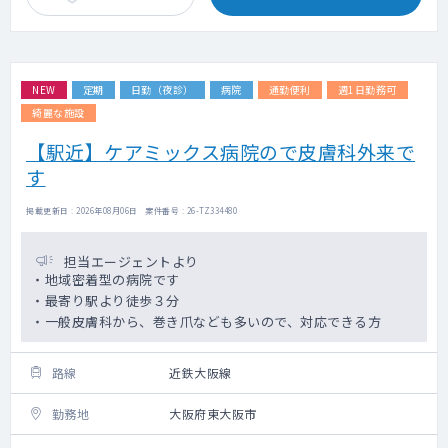
NEW
定期
日勤（夜診）
病院
通勤便利
週1日勤務可
綺麗な施設
【駅近】ケアミックス病院ので皮膚科外来で
す
掲載更新日 : 2026年08月06日 案件番号 : 26-TZ334480
担当エージェントより
・地域密着型の病院です
・最寄り駅より徒歩３分
・一般皮膚科から、巻き爪なども多いので、対応できる方
路線
近鉄大阪線
勤務地
大阪府東大阪市