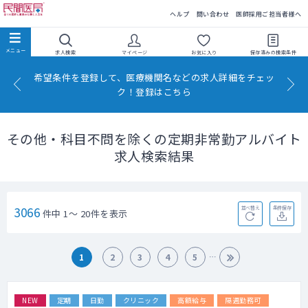
民間医局
ヘルプ
問い合わせ
医師採用ご担当者様へ
求人検索
マイページ
お気に入り
保存済みの
検索条件
希望条件を登録して、医療機関名などの求人詳細をチェッ
ク！登録はこちら
その他・科目不問を除くの定期非常勤アルバイト
求人検索結果
3066
並べ替え
条件保存
件中 1～ 20件を表示
1
2
3
4
5
NEW
定期
日勤
クリニック
高額給与
隔週勤務可