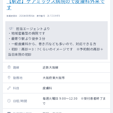
【駅近】ケアミックス病院ので皮膚科外来で
す
掲載更新日 : 2026年08月06日 案件番号 : 26-TZ334478
担当エージェントより
・地域密着型の病院です
・最寄り駅より徒歩３分
・一般皮膚科から、巻き爪なども多いので、対応できる方
・初診：再診＝3：7くらいのイメージです ※予約制の再診＋
当日来院の初診
路線
近鉄大阪線
勤務地
大阪府東大阪市
科目
皮膚科
毎週火曜日 9:00～12:30 ※受付患者終了ま
日程/時間
で