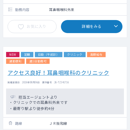
勤務内容
耳鼻咽喉科外来
お気に入り
詳細をみる
NEW
定期
日勤（午前診）
クリニック
高額給与
通勤便利
週1日勤務可
アクセス良好！耳鼻咽喉科のクリニック
掲載更新日 : 2026年08月06日 案件番号 : 26-TZ341716
担当エージェントより
・クリニックでの耳鼻科外来です
・最寄り駅より徒歩約4分
路線
ＪＲ阪和線