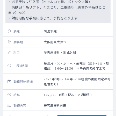
・必須手技：注入系（ヒアルロン酸、ボトックス等）
尚歓迎：糸リフト、くまとり、二重整形（美容外科系はここ
まで）など
・対応可能な手技に応じて、予約をとります
路線
南海本線
勤務地
大阪府泉大津市
科目
美容皮膚科・形成外科
毎週月・火・水・木・金曜日（週1～3日・応
日程/時間
相談） 9:00～18:30 ※予約患者終了まで
2026年9月～（半年～1年程度の期間限定の可
勤務開始時期
能性あり）
給与
102,000円/回（税込・交通費別）
勤務内容
美容皮膚科外来