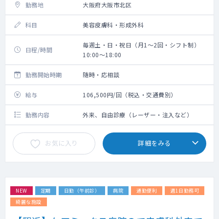
勤務地
大阪府大阪市北区
科目
美容皮膚科・形成外科
毎週土・日・祝日（月1～2回・シフト制）
日程/時間
10:00～18:00
勤務開始時期
随時・応相談
給与
106,500円/回（税込・交通費別）
勤務内容
外来、自由診療（レーザー・注入など）
お気に入り
詳細をみる
NEW
定期
日勤（午前診）
病院
通勤便利
週1日勤務可
綺麗な施設