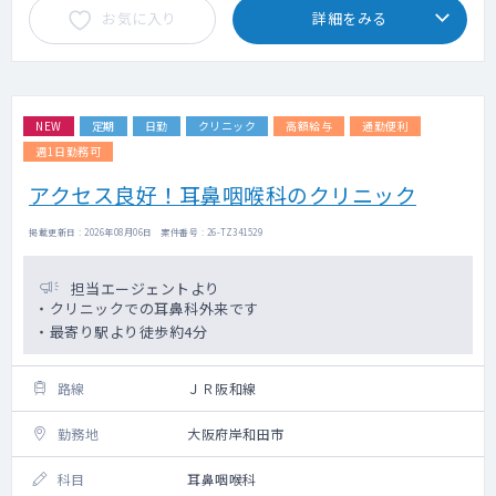
お気に入り
詳細をみる
NEW
定期
日勤
クリニック
高額給与
通勤便利
週1日勤務可
アクセス良好！耳鼻咽喉科のクリニック
掲載更新日 : 2026年08月06日 案件番号 : 26-TZ341529
担当エージェントより
・クリニックでの耳鼻科外来です
・最寄り駅より徒歩約4分
路線
ＪＲ阪和線
勤務地
大阪府岸和田市
科目
耳鼻咽喉科