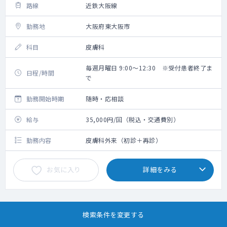
路線
近鉄大阪線
勤務地
大阪府東大阪市
科目
皮膚科
毎週月曜日 9:00～12:30 ※受付患者終了ま
日程/時間
で
勤務開始時期
随時・応相談
給与
35,000円/回（税込・交通費別）
勤務内容
皮膚科外来（初診＋再診）
お気に入り
詳細をみる
検索条件を変更する
NEW
定期
日勤（午後診）
病院
通勤便利
週1日勤務可