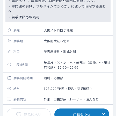
・昇給あり（1年経過後、勤務時間や専門医有無により）
・専門医の有無、フルタイムできるか、によって時給の優遇あ
り
・若手医師も相談可
路線
大阪メトロ四つ橋線
勤務地
大阪府大阪市北区
科目
美容皮膚科・形成外科
毎週月・火・水・木・金曜日（週1回～・曜日
日程/時間
応相談） 10:00～20:00
勤務開始時期
随時・応相談
給与
108,000円/回（税込・交通費別）
勤務内容
外来、自由診療（レーザー・注入など
お気に入り
詳細をみる