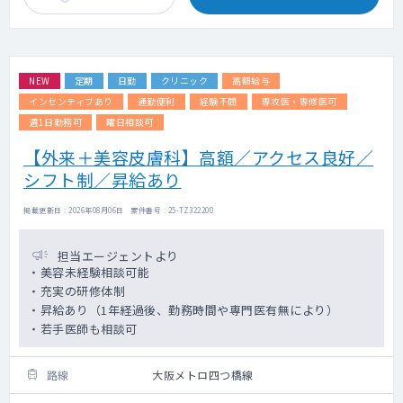
NEW
定期
日勤
クリニック
高額給与
インセンティブあり
通勤便利
経験不問
専攻医・専修医可
週1日勤務可
曜日相談可
【外来＋美容皮膚科】高額／アクセス良好／
シフト制／昇給あり
掲載更新日 : 2026年08月06日 案件番号 : 25-TZ322200
担当エージェントより
・美容未経験相談可能
・充実の研修体制
・昇給あり（1年経過後、勤務時間や専門医有無により）
・若手医師も相談可
路線
大阪メトロ四つ橋線