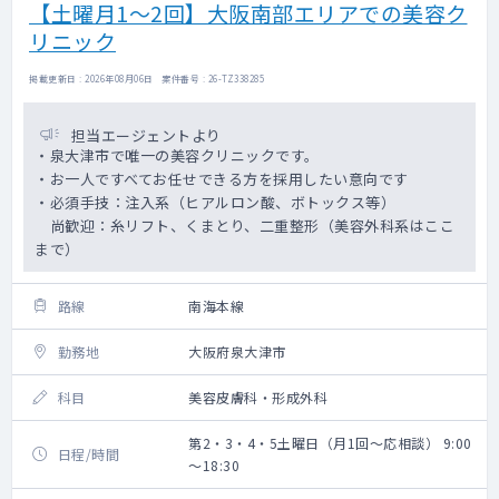
【土曜月1～2回】大阪南部エリアでの美容ク
リニック
掲載更新日 : 2026年08月06日 案件番号 : 26-TZ338285
担当エージェントより
・泉大津市で唯一の美容クリニックです。
・お一人ですべてお任せできる方を採用したい意向です
・必須手技：注入系（ヒアルロン酸、ボトックス等）
尚歓迎：糸リフト、くまとり、二重整形（美容外科系はここ
まで）
路線
南海本線
勤務地
大阪府泉大津市
科目
美容皮膚科・形成外科
第2・3・4・5土曜日（月1回～応相談） 9:00
日程/時間
～18:30