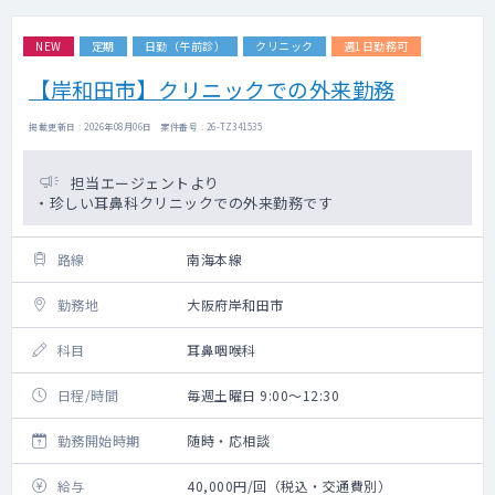
NEW
定期
日勤（午前診）
クリニック
週1日勤務可
【岸和田市】クリニックでの外来勤務
掲載更新日 : 2026年08月06日 案件番号 : 26-TZ341535
担当エージェントより
・珍しい耳鼻科クリニックでの外来勤務です
路線
南海本線
勤務地
大阪府岸和田市
科目
耳鼻咽喉科
日程/時間
毎週土曜日 9:00～12:30
勤務開始時期
随時・応相談
給与
40,000円/回（税込・交通費別）