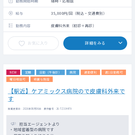
勤務開始時期
随時・応相談
給与
35,000円/回（税込・交通費別）
勤務内容
皮膚科外来（初診＋再診）
お気に入り
詳細をみる
NEW
定期
日勤（午後診）
病院
通勤便利
週1日勤務可
曜日相談可
綺麗な施設
【駅近】ケアミックス病院ので皮膚科外来で
す
掲載更新日 : 2026年08月06日 案件番号 : 26-TZ334479
担当エージェントより
・地域密着型の病院です