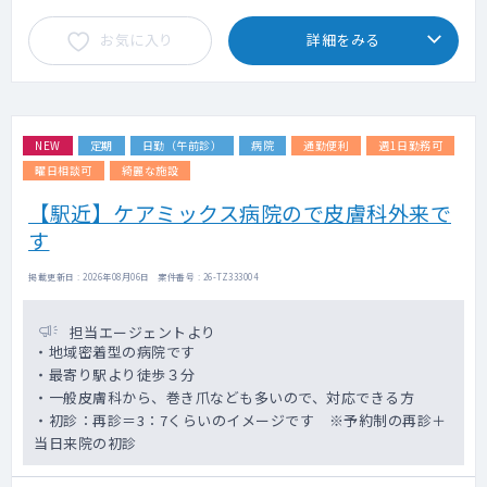
お気に入り
詳細をみる
NEW
定期
日勤（午前診）
病院
通勤便利
週1日勤務可
曜日相談可
綺麗な施設
【駅近】ケアミックス病院ので皮膚科外来で
す
掲載更新日 : 2026年08月06日 案件番号 : 26-TZ333004
担当エージェントより
・地域密着型の病院です
・最寄り駅より徒歩３分
・一般皮膚科から、巻き爪なども多いので、対応できる方
・初診：再診＝3：7くらいのイメージです ※予約制の再診＋
当日来院の初診