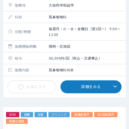
勤務地
大阪府岸和田市
科目
耳鼻咽喉科
毎週月・火・水・金曜日（週1回～） 9:00～
日程/時間
12:00
勤務開始時期
随時・応相談
給与
40,000円/回（税込・交通費込）
勤務内容
耳鼻咽喉科外来
お気に入り
詳細をみる
NEW
定期
日勤
クリニック
隔週勤務可
月1回勤務可
綺麗な施設