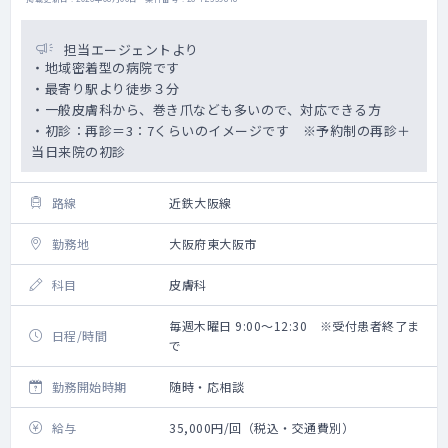
担当エージェントより
・地域密着型の病院です
・最寄り駅より徒歩３分
・一般皮膚科から、巻き爪なども多いので、対応できる方
・初診：再診＝3：7くらいのイメージです ※予約制の再診＋
当日来院の初診
路線
近鉄大阪線
勤務地
大阪府東大阪市
科目
皮膚科
毎週木曜日 9:00～12:30 ※受付患者終了ま
日程/時間
で
勤務開始時期
随時・応相談
給与
35,000円/回（税込・交通費別）