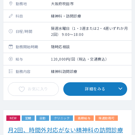
勤務地
大阪府吹田市
科目
精神科・訪問診療
隔週水曜日（1・3週または2・4週いずれか月
日程/時間
2回） 9:00～18:00
勤務開始時期
随時応相談
給与
120,000円/回（税込・交通費込）
勤務内容
精神科訪問診療
お気に入り
詳細をみる
NEW
定期
日勤
クリニック
高額給与
隔週勤務可
月2回、時間外対応がない精神科の訪問診療