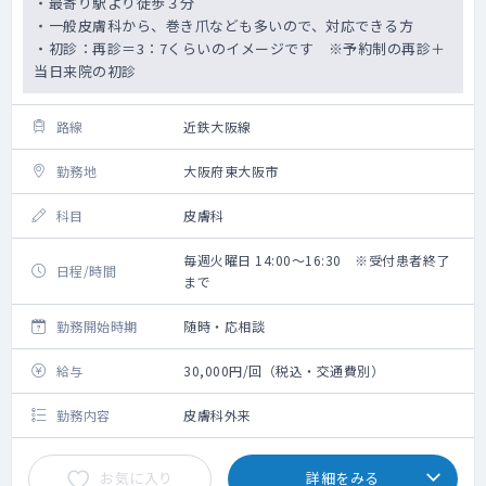
・最寄り駅より徒歩３分
・一般皮膚科から、巻き爪なども多いので、対応できる方
・初診：再診＝3：7くらいのイメージです ※予約制の再診＋
当日来院の初診
路線
近鉄大阪線
勤務地
大阪府東大阪市
科目
皮膚科
毎週火曜日 14:00～16:30 ※受付患者終了
日程/時間
まで
勤務開始時期
随時・応相談
給与
30,000円/回（税込・交通費別）
勤務内容
皮膚科外来
お気に入り
詳細をみる