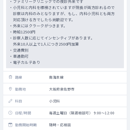
・ファミリークリニックでの夜診外来です
・小児科と内科を標榜されていますが院長が両方診れるので
診察は内科のみとなりますが、もし、内科小児科とも両方
対応頂ける方でしたら尚歓迎です。
・外来にはクラークがつきます。
・時給12500円
・診察人数に応じてインセンティブがあります。
外来10人以上で1人につき2500円加算
・交通費別
・車通勤可
・電子カルテあり
路線
南海本線
勤務地
大阪府泉佐野市
科目
小児科
日程/時間
毎週土曜日（隔週相談可） 9:00～12:00
勤務開始時期
随時・応相談