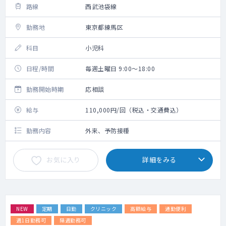
路線
西武池袋線
勤務地
東京都練馬区
科目
小児科
日程/時間
毎週土曜日 9:00～18:00
勤務開始時期
応相談
給与
110,000円/回（税込・交通費込）
勤務内容
外来、予防接種
お気に入り
詳細をみる
NEW
定期
日勤
クリニック
高額給与
通勤便利
週1日勤務可
隔週勤務可