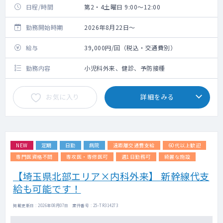
日程/時間
第2・4土曜日 9:00～12:00
勤務開始時期
2026年8月22日～
給与
39,000円/回（税込・交通費別）
勤務内容
小児科外来、健診、予防接種
お気に入り
詳細をみる
NEW
定期
日勤
病院
遠距離交通費支給
60代以上歓迎
専門医資格不問
専攻医・専修医可
週1日勤務可
綺麗な施設
【埼玉県北部エリア×内科外来】 新幹線代支
給も可能です！
掲載更新日 : 2026年08月07日 案件番号 : 25-TR314273