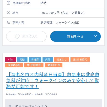
勤務開始時期
随時
給与
100,000円/回（税込・交通費込）
勤務内容
病棟管理、ウォークイン対応
お気に入り
詳細をみる
NEW
定期
日当直
病院
残業なし
週1日勤務可
隔週勤務可
月1回勤務可
宿日直許可
【海老名市×内科系日当直】救急車は救命救
急科が対応！ウォークインのみで安心して勤
務が可能です！
掲載更新日 : 2026年08月07日 案件番号 : 26-TV340685
担当エージェントより