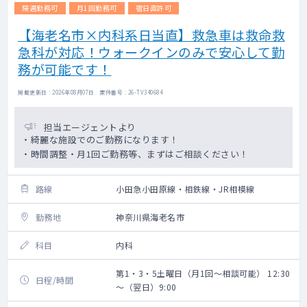
隔週勤務可
月1回勤務可
宿日直許可
【海老名市×内科系日当直】救急車は救命救
急科が対応！ウォークインのみで安心して勤
務が可能です！
掲載更新日 : 2026年08月07日 案件番号 : 26-TV340684
担当エージェントより
・綺麗な施設でのご勤務になります！
・時間調整・月1回ご勤務等、まずはご相談ください！
路線
小田急小田原線・相鉄線・JR相模線
勤務地
神奈川県海老名市
科目
内科
第1・3・5土曜日（月1回～相談可能） 12:30
日程/時間
～（翌日）9:00