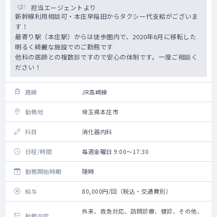
担当エージェントより
新幹線利用相談可・本庄早稲田からタクシー代支給がございま
す！
最寄り駅（本庄駅）からは徒歩圏内で、2020年6月に移転した
明るく綺麗な施設でのご勤務です
他科の医師との複数診ですので安心の体制です。一度ご相談く
ださい！
路線
JR高崎線
勤務地
埼玉県本庄市
科目
消化器内科
日程/時間
毎週金曜日 9:00～17:30
勤務開始時期
随時
給与
80,000円/回（税込・交通費別）
外来、救急対応、訪問診療、健診、その他、
勤務内容