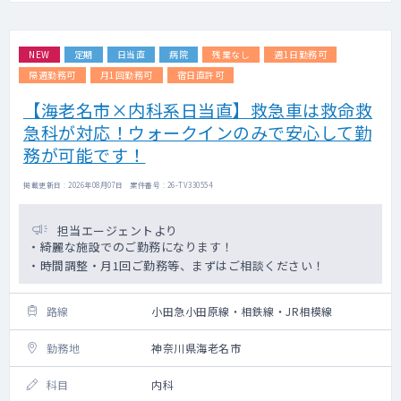
NEW
定期
日当直
病院
残業なし
週1日勤務可
隔週勤務可
月1回勤務可
宿日直許可
【海老名市×内科系日当直】救急車は救命救
急科が対応！ウォークインのみで安心して勤
務が可能です！
掲載更新日 : 2026年08月07日 案件番号 : 26-TV330554
担当エージェントより
・綺麗な施設でのご勤務になります！
・時間調整・月1回ご勤務等、まずはご相談ください！
路線
小田急小田原線・相鉄線・JR相模線
勤務地
神奈川県海老名市
科目
内科