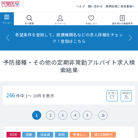
民間医局
ヘルプ
問い合わせ
医師採用ご担当者様へ
求人検索
マイページ
お気に入り
保存済みの
検索条件
希望条件を登録して、医療機関名などの求人詳細をチェッ
ク！登録はこちら
予防接種・その他の定期非常勤アルバイト求人検
索結果
266
並べ替え
条件保存
件中 1～ 20件を表示
1
2
3
4
5
NEW
定期
日当直
病院
残業なし
週1日勤務可