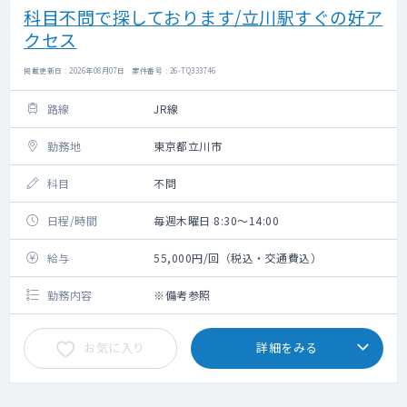
科目不問で探しております/立川駅すぐの好ア
クセス
掲載更新日 : 2026年08月07日 案件番号 : 26-TQ333746
路線
JR線
勤務地
東京都立川市
科目
不問
日程/時間
毎週木曜日 8:30～14:00
給与
55,000円/回（税込・交通費込）
勤務内容
※備考参照
お気に入り
詳細をみる