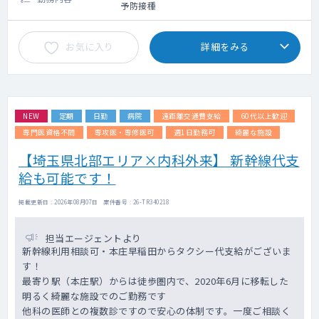
予防接種
お気に入り
詳細をみる
NEW
定期
日勤
病院
遠距離交通費支給
60代以上歓迎
専門医資格不問
専攻医・専修医可
週1日勤務可
綺麗な施設
【埼玉県北部エリア×内科外来】 新幹線代支
給も可能です！
掲載更新日 : 2026年08月07日 案件番号 : 26-TR340218
担当エージェントより
新幹線利用相談可・本庄早稲田からタクシー代支給がございま
す！
最寄り駅（本庄駅）からは徒歩圏内で、2020年6月に移転した
明るく綺麗な施設でのご勤務です
他科の医師との複数診ですので安心の体制です。一度ご相談く