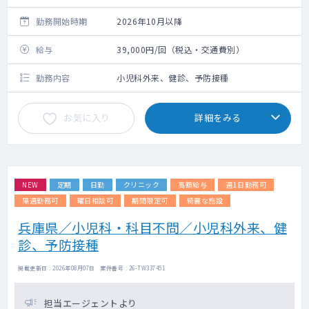
勤務開始時期
2026年10月以降
給与
39,000円/回（税込・交通費別）
勤務内容
小児科外来、健診、予防接種
お気に入り
詳細をみる
NEW
定期
日勤
クリニック
高額給与
週1日勤務可
隔週勤務可
曜日相談可
期間限定可
綺麗な施設
兵庫県／小児科・科目不問／小児科外来、健
診、予防接種
掲載更新日 : 2026年08月07日 案件番号 : 26-TW337451
担当エージェントより