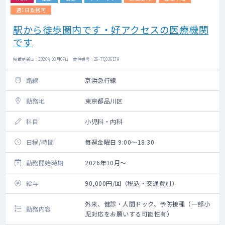
週1日勤務可
駅から徒歩圏内です・好アクセスの医療機関
です
掲載更新日 : 2026年08月07日 案件番号 : 26-TQ336179
路線
京浜急行線
勤務地
東京都品川区
科目
小児科・内科
日程/時間
毎週金曜日 9:00～18:30
勤務開始時期
2026年10月～
給与
90,000円/回（税込・交通費別）
外来、健診・人間ドック、予防接種（一部小
勤務内容
児対応をお願いする可能性有）