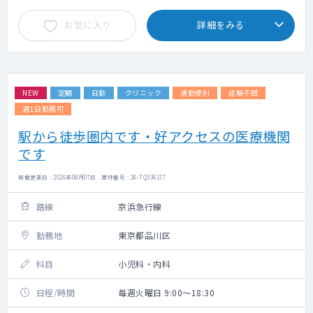
お気に入り
詳細をみる
NEW
定期
日勤
クリニック
通勤便利
経験不問
週1日勤務可
駅から徒歩圏内です・好アクセスの医療機関
です
掲載更新日 : 2026年08月07日 案件番号 : 26-TQ336177
路線
京浜急行線
勤務地
東京都品川区
科目
小児科・内科
日程/時間
毎週火曜日 9:00～18:30