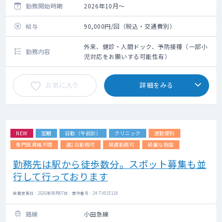
勤務開始時期
2026年10月～
給与
90,000円/回（税込・交通費別）
外来、健診・人間ドック、予防接種（一部小
勤務内容
児対応をお願いする可能性有）
お気に入り
詳細をみる
NEW
定期
日勤（午前診）
クリニック
通勤便利
専門医資格不問
週1日勤務可
隔週勤務可
綺麗な施設
勤務先は駅から徒歩数分。スポット募集も並
行して行っております
掲載更新日 : 2026年08月07日 案件番号 : 24-TV015118
路線
小田急線