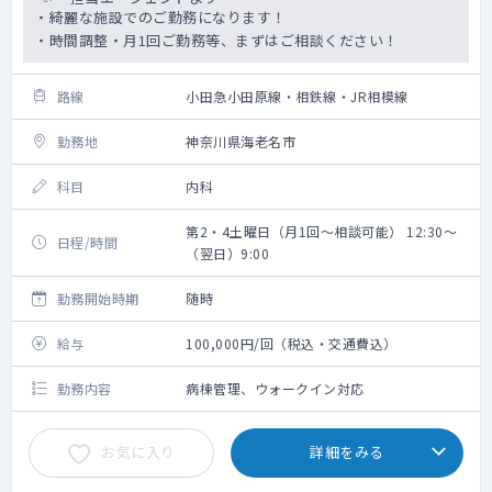
・綺麗な施設でのご勤務になります！
・時間調整・月1回ご勤務等、まずはご相談ください！
路線
小田急小田原線・相鉄線・JR相模線
勤務地
神奈川県海老名市
科目
内科
第2・4土曜日（月1回～相談可能） 12:30～
日程/時間
（翌日）9:00
勤務開始時期
随時
給与
100,000円/回（税込・交通費込）
勤務内容
病棟管理、ウォークイン対応
お気に入り
詳細をみる