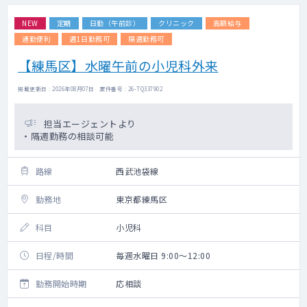
NEW
定期
日勤（午前診）
クリニック
高額給与
通勤便利
週1日勤務可
隔週勤務可
【練馬区】水曜午前の小児科外来
掲載更新日 : 2026年08月07日 案件番号 : 26-TQ337902
担当エージェントより
・隔週勤務の相談可能
路線
西武池袋線
勤務地
東京都練馬区
科目
小児科
日程/時間
毎週水曜日 9:00～12:00
勤務開始時期
応相談