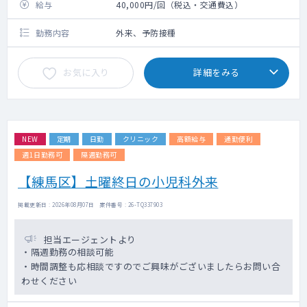
給与
40,000円/回（税込・交通費込）
勤務内容
外来、予防接種
お気に入り
詳細をみる
NEW
定期
日勤
クリニック
高額給与
通勤便利
週1日勤務可
隔週勤務可
【練馬区】土曜終日の小児科外来
掲載更新日 : 2026年08月07日 案件番号 : 26-TQ337903
担当エージェントより
・隔週勤務の相談可能
・時間調整も応相談ですのでご興味がございましたらお問い合
わせください