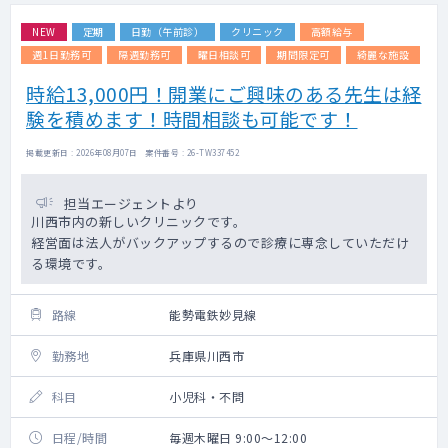
NEW
定期
日勤（午前診）
クリニック
高額給与
週1日勤務可
隔週勤務可
曜日相談可
期間限定可
綺麗な施設
時給13,000円！開業にご興味のある先生は経
験を積めます！時間相談も可能です！
掲載更新日 : 2026年08月07日 案件番号 : 26-TW337452
担当エージェントより
川西市内の新しいクリニックです。
経営面は法人がバックアップするので診療に専念していただけ
る環境です。
路線
能勢電鉄妙見線
勤務地
兵庫県川西市
科目
小児科・不問
日程/時間
毎週木曜日 9:00～12:00