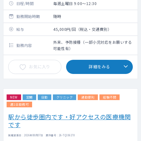
日程/時間
毎週土曜日 9:00～12:30
勤務開始時期
随時
給与
45,000円/回（税込・交通費別）
外来、予防接種（一部小児対応をお願いする
勤務内容
可能性有）
お気に入り
詳細をみる
NEW
定期
日勤
クリニック
通勤便利
経験不問
週1日勤務可
駅から徒歩圏内です・好アクセスの医療機関
です
掲載更新日 : 2026年08月07日 案件番号 : 26-TQ336178