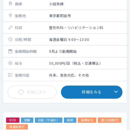
路線
小田急線
勤務地
東京都町田市
科目
整形外科・リハビリテーション科
日程/時間
毎週金曜日 9:00～13:00
勤務開始時期
9月より勤務開始
給与
50,000円/回（税込・交通費込）
勤務内容
外来、救急対応、その他
お気に入り
詳細をみる
NEW
定期
日勤（午後診）
病院
高額給与
週1日勤務可
隔週勤務可