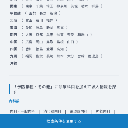
（
）
関東
東京
千葉
埼玉
神奈川
茨城
栃木
群馬
（
）
甲信越
山梨
長野
新潟
（
）
北陸
富山
石川
福井
（
）
東海
愛知
岐阜
静岡
三重
（
）
関西
大阪
京都
兵庫
滋賀
奈良
和歌山
（
）
中国
広島
岡山
鳥取
島根
山口
（
）
四国
香川
徳島
愛媛
高知
（
）
九州
福岡
佐賀
長崎
熊本
大分
宮崎
鹿児島
沖縄
「予防接種・その他」に診療科目を加えて求人情報を探
す
内科系
内科・一般内科
消化器内科
循環器内科
神経内科
呼吸器内科
心療内科
リウマチ科
総合診療科
検索条件を変更する
糖尿病科
腎臓内科
その他（内科系）