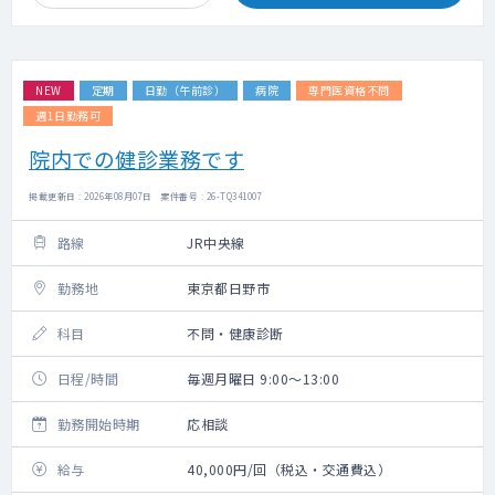
NEW
定期
日勤（午前診）
病院
専門医資格不問
週1日勤務可
院内での健診業務です
掲載更新日 : 2026年08月07日 案件番号 : 26-TQ341007
路線
JR中央線
勤務地
東京都日野市
科目
不問・健康診断
日程/時間
毎週月曜日 9:00～13:00
勤務開始時期
応相談
給与
40,000円/回（税込・交通費込）