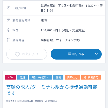
毎週土曜日（月1回～相談可能） 12:30～（翌
日程/時間
日）9:00
勤務開始時期
随時
給与
100,000円/回（税込・交通費込）
勤務内容
病棟管理、ウォークイン対応
お気に入り
詳細をみる
NEW
定期
日勤（午前診）
病院
高額給与
週1日勤務可
高額の求人/ターミナル駅から徒歩通勤可能
です
掲載更新日 : 2026年08月07日 案件番号 : 25-TQ312730