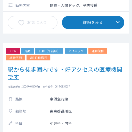
勤務内容
健診・人間ドック、予防接種
お気に入り
詳細をみる
NEW
定期
日勤（午前診）
クリニック
通勤便利
経験不問
週1日勤務可
駅から徒歩圏内です・好アクセスの医療機関
です
掲載更新日 : 2026年08月07日 案件番号 : 26-TQ336237
路線
京浜急行線
勤務地
東京都品川区
科目
小児科・内科