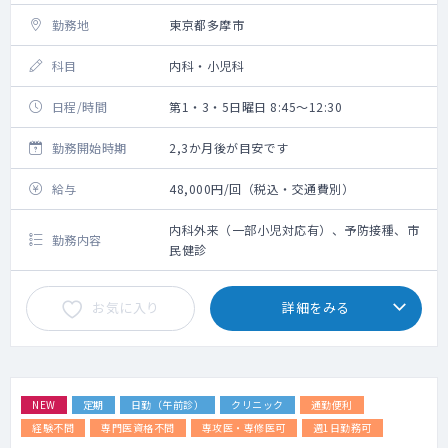
勤務地
東京都多摩市
科目
内科・小児科
日程/時間
第1・3・5日曜日 8:45～12:30
勤務開始時期
2,3か月後が目安です
給与
48,000円/回（税込・交通費別）
内科外来（一部小児対応有）、予防接種、市
勤務内容
民健診
お気に入り
詳細をみる
NEW
定期
日勤（午前診）
クリニック
通勤便利
経験不問
専門医資格不問
専攻医・専修医可
週1日勤務可