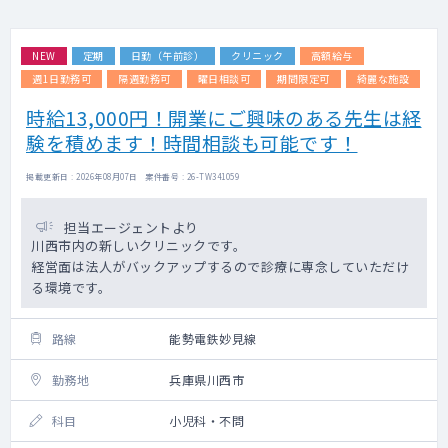
NEW
定期
日勤（午前診）
クリニック
高額給与
週1日勤務可
隔週勤務可
曜日相談可
期間限定可
綺麗な施設
時給13,000円！開業にご興味のある先生は経
験を積めます！時間相談も可能です！
掲載更新日 : 2026年08月07日 案件番号 : 26-TW341059
担当エージェントより
川西市内の新しいクリニックです。
経営面は法人がバックアップするので診療に専念していただけ
る環境です。
路線
能勢電鉄妙見線
勤務地
兵庫県川西市
科目
小児科・不問