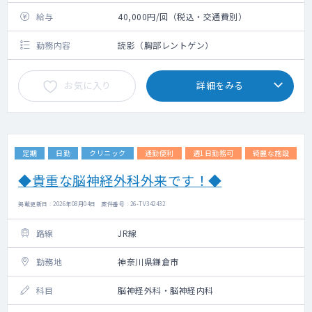
給与
40,000円/回（税込・交通費別）
勤務内容
読影（胸部レントゲン）
お気に入り
詳細をみる
定期
日勤
クリニック
通勤便利
週1日勤務可
綺麗な施設
◆貴重な脳神経外科外来です！◆
掲載更新日 : 2026年08月04日 案件番号 : 26-TV342432
路線
JR線
勤務地
神奈川県鎌倉市
科目
脳神経外科・脳神経内科