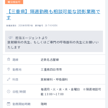
曜日相談可
【三重県】隔週勤務も相談可能な読影業務で
す
掲載更新日 : 2026年08月04日 案件番号 : 26-TH341856
担当エージェントより
放射線科の先生、もしくはご専門の呼吸器科の先生にお願いい
たします
路線
近鉄名古屋線
勤務地
三重県四日市市
科目
放射線科・呼吸器科
毎週月・火・水・木・金曜日 ※隔週相談可
日程/時間
能 13:00～17:00
勤務開始時期
随時