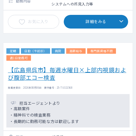
勤務内容
システムへの所見入力等
お気に入り
詳細をみる
定期
日勤（午前診）
病院
高額給与
専門医資格不問
週1日勤務可
【広島県呉市】毎週水曜日×上部内視鏡およ
び腹部エコー検査
掲載更新日 : 2026年08月06日 案件番号 : 25-TU321568
担当エージェントより
・高額案件
・精神科での検査業務
・長期的に勤務可能な方は歓迎します