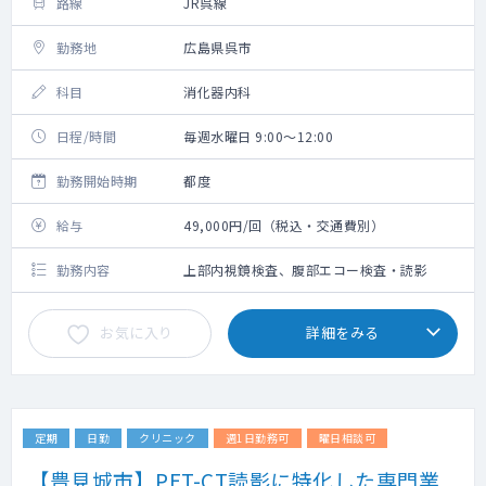
路線
JR呉線
勤務地
広島県呉市
科目
消化器内科
日程/時間
毎週水曜日 9:00～12:00
勤務開始時期
都度
給与
49,000円/回（税込・交通費別）
勤務内容
上部内視鏡検査、腹部エコー検査・読影
お気に入り
詳細をみる
定期
日勤
クリニック
週1日勤務可
曜日相談可
【豊見城市】PET-CT読影に特化した専門業