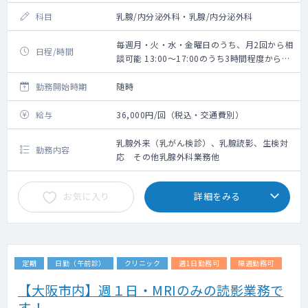
科目
乳腺/内分泌外科・乳腺/内分泌外科
毎週月・火・水・金曜日のうち、月2回から相
日程/時間
談可能 13:00～17:00のうち3時間程度から相
談可
勤務開始時期
随時
給与
36,000円/回（税込・交通費別）
乳腺外来（乳がん検診）、乳腺読影、生検対
勤務内容
応 その他乳腺外科業務他
お気に入り
詳細をみる
定期
日勤（午前診）
クリニック
週1日勤務可
隔週勤務可
【大阪市内】週１日・MRIのみの読影業務で
す！