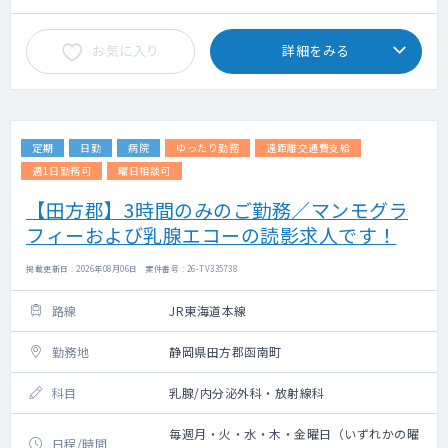
お気に入り
詳細をみる
定期
日勤
病院
ゆったり勤務
遠距離交通費支給
週1日勤務可
曜日相談可
【田方郡】3時間のみのご勤務／マンモグラ
フィーおよび乳腺エコーの読影求人です！
掲載更新日 : 2026年08月06日 案件番号 : 26-TV335738
路線
JR東海道本線
勤務地
静岡県田方郡函南町
科目
乳腺/内分泌外科・放射線科
毎週月・火・水・木・金曜日（いずれかの曜
日程/時間