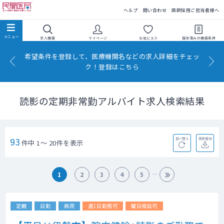
民間医局
ヘルプ
問い合わせ
医師採用ご担当者様へ
求人検索
マイページ
お気に入り
保存済みの
検索条件
希望条件を登録して、医療機関名などの求人詳細をチェッ
ク！登録はこちら
読影の定期非常勤アルバイト求人検索結果
93
並べ替え
条件保存
件中 1～ 20件を表示
1
2
3
4
5
定期
日勤
病院
週1日勤務可
曜日相談可