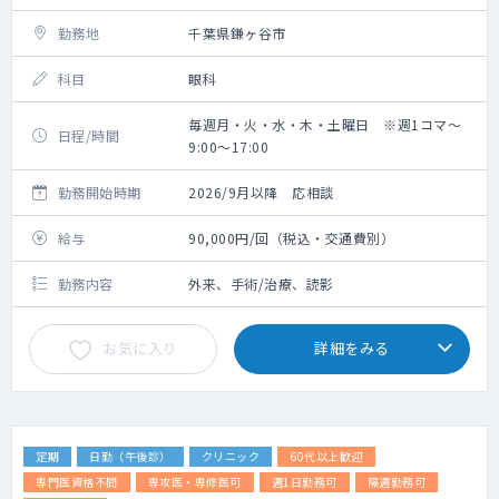
勤務地
千葉県鎌ヶ谷市
科目
眼科
毎週月・火・水・木・土曜日 ※週1コマ～
日程/時間
9:00～17:00
勤務開始時期
2026/9月以降 応相談
給与
90,000円/回（税込・交通費別）
勤務内容
外来、手術/治療、読影
お気に入り
詳細をみる
定期
日勤（午後診）
クリニック
60代以上歓迎
専門医資格不問
専攻医・専修医可
週1日勤務可
隔週勤務可