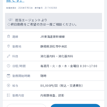
掲載更新日 : 2026年07月31日 案件番号 : 25-TH302568
担当エージェントより
◇終日勤務をご希望の方は一度ご相談ください。
路線
JR東海道新幹線線
勤務地
静岡県浜松市中央区
科目
消化器内科・消化器外科
日程/時間
毎週月・火・水・木・金曜日 8:30～17:00
勤務開始時期
随時
給与
80,000円/回（税込・交通費別）
勤務内容
内視鏡検査、読影