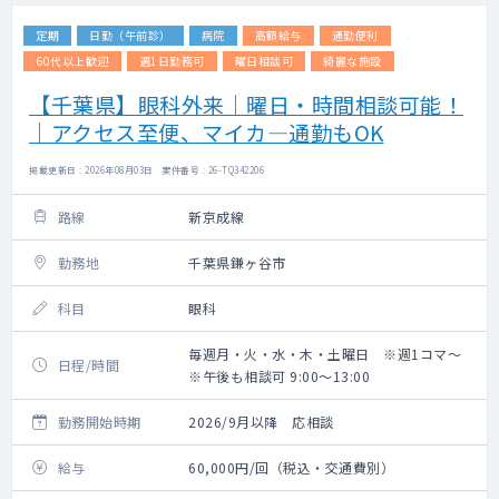
定期
日勤（午前診）
病院
高額給与
通勤便利
60代以上歓迎
週1日勤務可
曜日相談可
綺麗な施設
【千葉県】眼科外来｜曜日・時間相談可能！
｜アクセス至便、マイカ―通勤もOK
掲載更新日 : 2026年08月03日 案件番号 : 26-TQ342206
路線
新京成線
勤務地
千葉県鎌ヶ谷市
科目
眼科
毎週月・火・水・木・土曜日 ※週1コマ～
日程/時間
※午後も相談可 9:00～13:00
勤務開始時期
2026/9月以降 応相談
給与
60,000円/回（税込・交通費別）