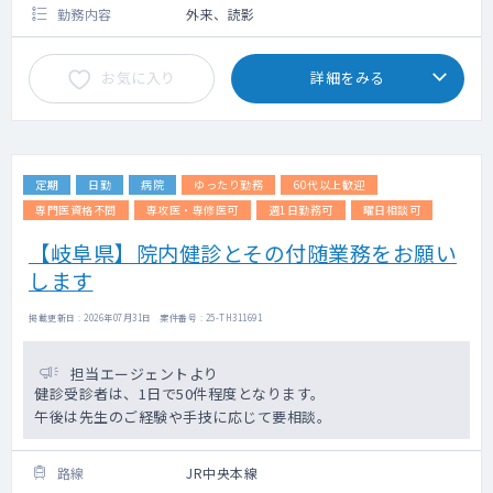
勤務内容
外来、読影
お気に入り
詳細をみる
定期
日勤
病院
ゆったり勤務
60代以上歓迎
専門医資格不問
専攻医・専修医可
週1日勤務可
曜日相談可
【岐阜県】院内健診とその付随業務をお願い
します
掲載更新日 : 2026年07月31日 案件番号 : 25-TH311691
担当エージェントより
健診受診者は、1日で50件程度となります。
午後は先生のご経験や手技に応じて要相談。
路線
JR中央本線