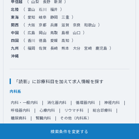
（
）
甲信越
山梨
長野
新潟
（
）
北陸
富山
石川
福井
（
）
東海
愛知
岐阜
静岡
三重
（
）
関西
大阪
京都
兵庫
滋賀
奈良
和歌山
（
）
中国
広島
岡山
鳥取
島根
山口
（
）
四国
香川
徳島
愛媛
高知
（
）
九州
福岡
佐賀
長崎
熊本
大分
宮崎
鹿児島
沖縄
「読影」に診療科目を加えて求人情報を探す
内科系
内科・一般内科
消化器内科
循環器内科
神経内科
呼吸器内科
心療内科
リウマチ科
総合診療科
糖尿病科
腎臓内科
その他（内科系）
外科系
検索条件を変更する