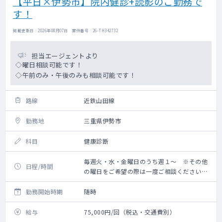
【平日×伊勢市】院内健診+読影のご勤務で
す！
掲載更新日 : 2026年08月07日 案件番号 : 26-TH342732
担当エージェントより
◇曜日相談可能です！
◇午前のみ・午後のみも相談可能です！
路線
近鉄山田線
勤務地
三重県伊勢市
科目
健康診断
毎週火・水・金曜日のうち週１～ ※その他
日程/時間
の曜日をご希望の際は一度ご相談ください
8:30～17:00
勤務開始時期
随時
給与
75,000円/回（税込・交通費別）