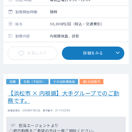
勤務開始時期
随時
給与
50,000円/回（税込・交通費別）
勤務内容
内視鏡検査、読影
お気に入り
詳細をみる
定期
日勤（午前診）
その他医療施設
週1日勤務可
【浜松市 × 内視鏡】大手グループでのご勤
務です。
掲載更新日 : 2026年07月31日 案件番号 : 25-TH302566
担当エージェントより
◇終日勤務をご希望の方は一度ご相談ください。