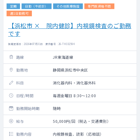
定期
日勤（午前診）
その他医療施設
専門医資格不問
週1日勤務可
【浜松市 × 院内健診】内視鏡検査のご勤務
です
掲載更新日 : 2026年07月31日 案件番号 : 26-TH332594
路線
JR東海道線
勤務地
静岡県浜松市中央区
科目
消化器内科・消化器外科
日程/時間
毎週金曜日 8:30～12:00
勤務開始時期
随時
給与
50,000円/回（税込・交通費別）
勤務内容
内視鏡検査、読影（応相談）