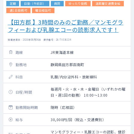
定期
日勤（午前診）
病院
ゆったり勤務
遠距離交通費支給
週1日勤務可
曜日相談可
【田方郡 】3時間のみのご勤務／マンモグラ
フィーおよび乳腺エコーの読影求人です！
掲載更新日 : 2026年08月06日 案件番号 : 26-TV336134
路線
JR東海道本線
勤務地
静岡県田方郡函南町
科目
乳腺/内分泌外科・放射線科
毎週月・火・水・木・金曜日（いずれかの曜
日程/時間
日・週1回の勤務） 10:00～13:00
勤務開始時期
随時（応相談）
給与
30,000円/回（税込・交通費別）
マンモグラフィー・乳腺エコーの読影、健診