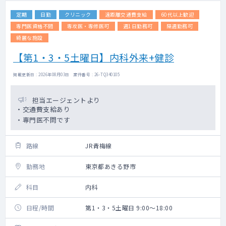
定期
日勤
クリニック
遠距離交通費支給
60代以上歓迎
専門医資格不問
専攻医・専修医可
週1日勤務可
隔週勤務可
綺麗な施設
【第1・3・5土曜日】内科外来+健診
掲載更新日 : 2026年08月03日 案件番号 : 26-TQ340105
担当エージェントより
・交通費支給あり
・専門医不問です
路線
JR青梅線
勤務地
東京都あきる野市
科目
内科
日程/時間
第1・3・5土曜日 9:00～18:00