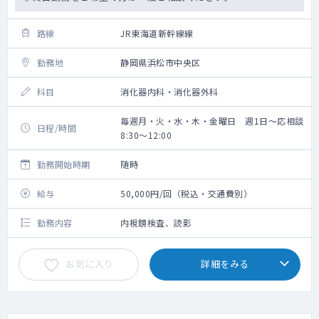
路線
JR東海道新幹線線
勤務地
静岡県浜松市中央区
科目
消化器内科・消化器外科
毎週月・火・水・木・金曜日 週1日～応相談
日程/時間
8:30～12:00
勤務開始時期
随時
給与
50,000円/回（税込・交通費別）
勤務内容
内視鏡検査、読影
お気に入り
詳細をみる