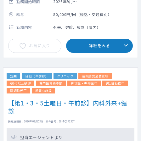
勤務開始時期
2026年9月～
給与
80,000円/回（税込・交通費別）
勤務内容
外来、健診、読影（院内）
お気に入り
詳細をみる
定期
日勤（午前診）
クリニック
遠距離交通費支給
60代以上歓迎
専門医資格不問
専攻医・専修医可
週1日勤務可
隔週勤務可
綺麗な施設
【第1・3・5土曜日・午前診】内科外来+健
診
掲載更新日 : 2026年08月03日 案件番号 : 26-TQ342357
担当エージェントより