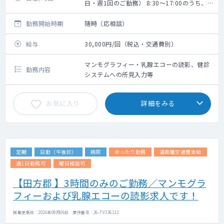
日・週1回のご勤務） 8:30～17:00のうち、
任意の3時間
勤務開始時期
随時（応相談）
給与
30,000円/回（税込・交通費別）
マンモグラフィー・乳腺エコーの読影、健診
勤務内容
システムへの所見入力等
お気に入り
詳細をみる
定期
日勤（午後診）
病院
ゆったり勤務
遠距離交通費支給
週1日勤務可
曜日相談可
【田方郡 】3時間のみのご勤務／マンモグラ
フィーおよび乳腺エコーの読影求人です！
掲載更新日 : 2026年08月06日 案件番号 : 26-TV336132