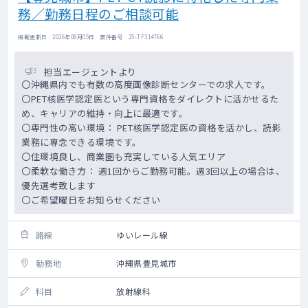
務／勤務日程のご相談可能
掲載更新日 : 2026年08月05日 案件番号 : 25-TF314766
担当エージェントより
〇沖縄県内でも有数の高度画像診断センターでの求人です。
〇PET核医学認定医という専門資格をダイレクトに活かせるた
め、キャリアの維持・向上に最適です。
〇専門性の高い環境： PET核医学認定医の資格を活かし、読影
業務に専念できる環境です。
〇住環境良し、商業圏も充実している人気エリア
〇柔軟な働き方： 週1回からご勤務可能。週3回以上の場合は、
優先選考致します
〇ご希望曜日をお知らせください
路線
ゆいレール線
勤務地
沖縄県豊見城市
科目
放射線科