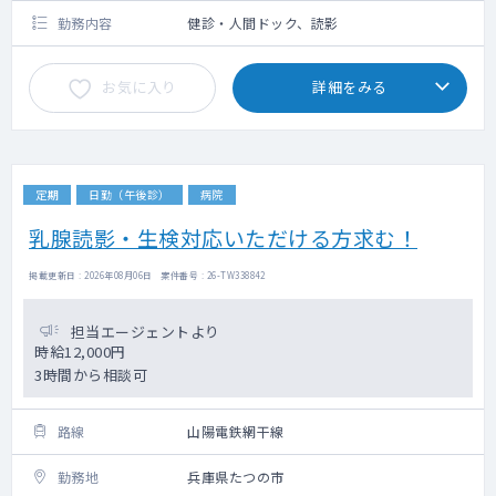
勤務内容
健診・人間ドック、読影
お気に入り
詳細をみる
定期
日勤（午後診）
病院
乳腺読影・生検対応いただける方求む！
掲載更新日 : 2026年08月06日 案件番号 : 26-TW338842
担当エージェントより
時給12,000円
3時間から相談可
路線
山陽電鉄網干線
勤務地
兵庫県たつの市