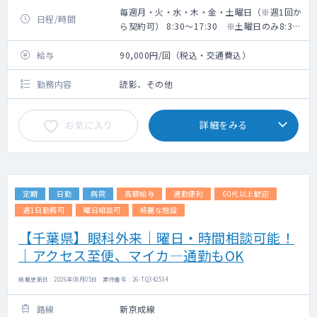
毎週月・火・水・木・金・土曜日（※週1回か
日程/時間
ら契約可） 8:30～17:30 ※土曜日のみ8:30
～12:30
給与
90,000円/回（税込・交通費込）
勤務内容
読影、その他
お気に入り
詳細をみる
定期
日勤
病院
高額給与
通勤便利
60代以上歓迎
週1日勤務可
曜日相談可
綺麗な施設
【千葉県】眼科外来｜曜日・時間相談可能！
｜アクセス至便、マイカ―通勤もOK
掲載更新日 : 2026年08月05日 案件番号 : 26-TQ342534
路線
新京成線