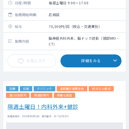
日程/時間
毎週土曜日 9:00～17:00
勤務開始時期
応相談
給与
70,000円/回（税込・交通費別）
脳神経外科外来、脳ドック読影（頭部MRI・
勤務内容
CT）
お気に入り
詳細をみる
定期
日勤
クリニック
遠距離交通費支給
60代以上歓迎
週1日勤務可
隔週勤務可
綺麗な施設
隔週土曜日！内科外来+健診
掲載更新日 : 2026年08月03日 案件番号 : 26-TQ340104