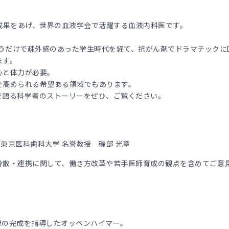
成果をあげ、世界の血液学会で活躍する血液内科医です。
いうだけで疎外感のあった学生時代を経て、抗がん剤でドラマチックに
ます。
心と体力が必要。
を高められる希望ある領域でもあります。
で語る科学者のストーリーをぜひ、ご覧ください。
／東京医科歯科大学 名誉教授 磯部 光章
分散・連携に関して、働き方改革や若手医師育成の観点を含めてご意
弾の完成を指導したオッペンハイマー。