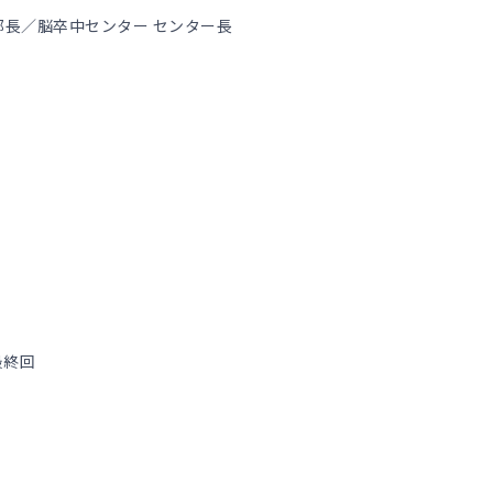
部長／脳卒中センター センター長
最終回