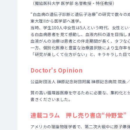
（獨協医科大学 医学部 名誉教授・特任教授）
“白血病の遺伝子診断と遺伝子治療”の研究で数々の
東大理IIから医学部へ進学。
当時、学生100人中女性は5人という時代、女性と
る白血病患者を見て感動し、血液内科の道を目指し
血液がんの治療は患者との伴走期間が長く、タフな
一方、個別化医療と豊富な治療選択肢により生存率
「研究が楽しくて仕方がない」と、キラキラした目
Doctor's Opinion
公益財団法人 榊原記念財団附属 榊原記念病院 院長
質の高い循環器医療を守るために必要な、集約化と
書きくださいました。
連載コラム 押し売り書店“仲野堂”
アメリカの理論物理学者で、第二次大戦中に原子爆