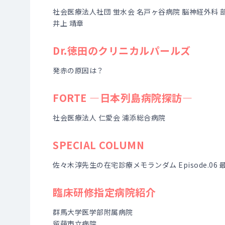
社会医療法人社団 蛍水会 名戸ヶ谷病院 脳神経外科 
井上 靖章
Dr.徳田のクリニカルパールズ
発赤の原因は？
FORTE ―日本列島病院探訪―
社会医療法人 仁愛会 浦添総合病院
SPECIAL COLUMN
佐々木淳先生の在宅診療メモランダム Episode.06 
臨床研修指定病院紹介
群馬大学医学部附属病院
留萌市立病院