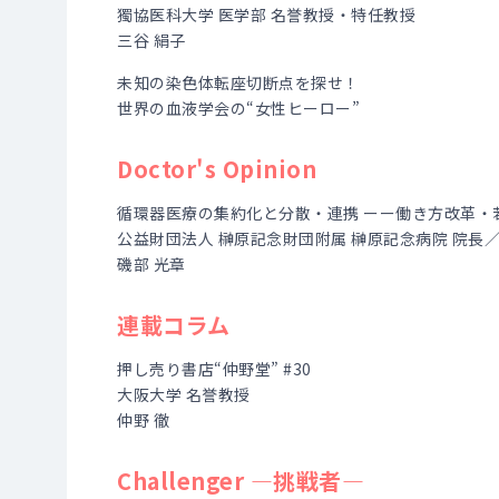
獨協医科大学 医学部 名誉教授・特任教授
三谷 絹子
未知の染色体転座切断点を探せ！
世界の血液学会の“女性ヒーロー”
Doctor's Opinion
循環器医療の集約化と分散・連携 ーー働き方改革・
公益財団法人 榊原記念財団附属 榊原記念病院 院長
磯部 光章
連載コラム
押し売り書店“仲野堂” #30
大阪大学 名誉教授
仲野 徹
Challenger ―挑戦者―