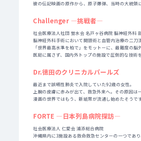
彼の伝記映画の原作から、原子爆弾、当時の大統領
Challenger ―挑戦者―
社会医療法人社団 蛍水会 名戸ヶ谷病院 脳神経外科 
脳神経外科手術において開頭術と血管内治療の二刀
「世界最高水準を柏で」をモットーに、最難度の脳
医局に属さず、国内外トップの施設で圧倒的な技術
Dr.徳田のクリニカルパールズ
最近まで誤嚥性肺炎で入院していた92歳の女性。
上腕の皮膚に赤みが出て、救急外来へ。その原因は
漫画の世界ではもう、新紙幣が流通し始めたそうで
FORTE ―日本列島病院探訪―
社会医療法人 仁愛会 浦添総合病院
沖縄県内に3施設ある救命救急センターの一つであ