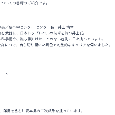
についての書籍のご紹介です。
部長／脳卒中センター センター長 井上 靖章
流を武器に、日本トップレベルの技術を持つ井上氏。
外科手術や、誰も手掛けたことのない症例に日々挑んでいます。
を身につけ、自ら切り開いた異色で刺激的なキャリアを伺いました。
ーー？
す！
り、離島を含む沖縄本島の三次救急を担っています。