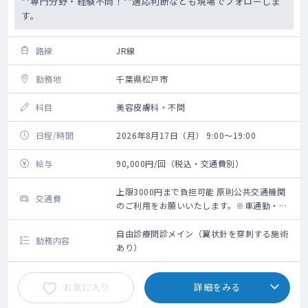
**専門分野・経験不問！**適応判断なども現場でフォローしま
す。
路線
JR線
勤務地
千葉県松戸市
科目
美容皮膚科・不問
日程/時間
2026年8月17日（月） 9:00～19:00
給与
90,000円/回（税込・交通費別）
上限3000円まで負担可能 原則公共交通機関
交通費
のご利用をお願いいたします。※車通勤・タ
クシー利用要相談
自由診療問診メイン（翼状針を穿刺する施術
勤務内容
あり）
お気に入り
詳細をみる