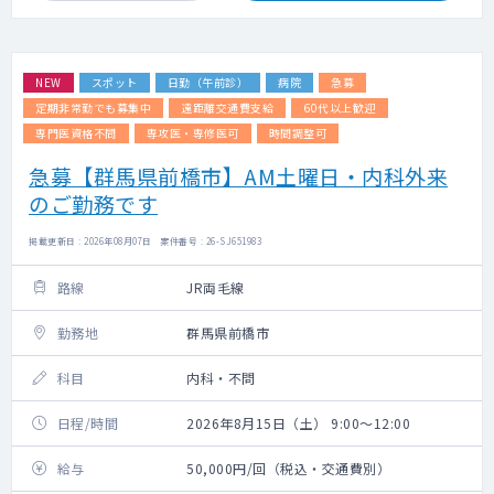
NEW
スポット
日勤（午前診）
病院
急募
定期非常勤でも募集中
遠距離交通費支給
60代以上歓迎
専門医資格不問
専攻医・専修医可
時間調整可
急募【群馬県前橋市】AM土曜日・内科外来
のご勤務です
掲載更新日 : 2026年08月07日 案件番号 : 26-SJ651983
路線
JR両毛線
勤務地
群馬県前橋市
科目
内科・不問
日程/時間
2026年8月15日（土） 9:00～12:00
給与
50,000円/回（税込・交通費別）