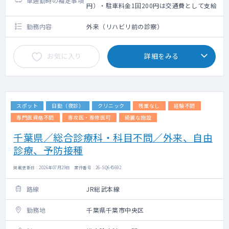
車通勤時の補足事項
円）・駐車料金1回200円は交通費として支給
勤務内容
外来（リハビリ前の診察）
お気に入り
詳細をみる
スポット
日勤（夜診）
クリニック
残業なし
経験不問
専門医資格不問
専攻医・専修医可
綺麗な施設
千葉県／総合診療科・科目不問／外来、自由
診療、予防接種
掲載更新日 : 2026年07月29日 案件番号 : 26-SQ645692
路線
JR総武本線
勤務地
千葉県千葉市中央区