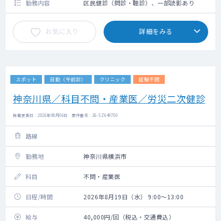
勤務内容
区民健診（問診・聴診）、一部読影あり
お気に入り
詳細をみる
スポット
日勤（午前診）
クリニック
経験不問
神奈川県／科目不問・産業医／労災二次健診
掲載更新日 : 2026年08月06日 案件番号 : 26-SZ649700
路線
勤務地
神奈川県横浜市
科目
不問・産業医
日程/時間
2026年8月19日（水） 9:00～13:00
給与
40,000円/回（税込・交通費込）