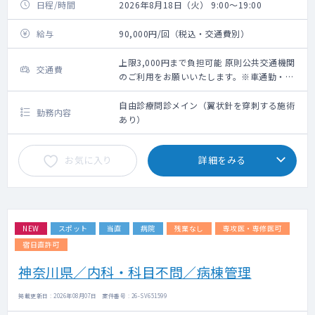
日程/時間
2026年8月18日（火） 9:00～19:00
給与
90,000円/回（税込・交通費別）
上限3,000円まで負担可能 原則公共交通機関
交通費
のご利用をお願いいたします。※車通勤・タ
クシー利用要相談
自由診療問診メイン（翼状針を穿刺する施術
勤務内容
あり）
お気に入り
詳細をみる
NEW
スポット
当直
病院
残業なし
専攻医・専修医可
宿日直許可
神奈川県／内科・科目不問／病棟管理
掲載更新日 : 2026年08月07日 案件番号 : 26-SV651599