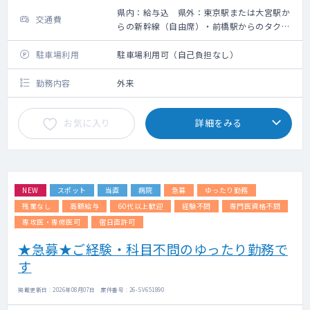
県内：給与込 県外：東京駅または大宮駅か
交通費
らの新幹線（自由席）・前橋駅からのタクシ
ー代の支給あり【要領収書】、その他の地域
は応相談
駐車場利用
駐車場利用可（自己負担なし）
勤務内容
外来
お気に入り
詳細をみる
NEW
スポット
当直
病院
急募
ゆったり勤務
残業なし
高額給与
60代以上歓迎
経験不問
専門医資格不問
専攻医・専修医可
宿日直許可
★急募★ご経験・科目不問のゆったり勤務で
す
掲載更新日 : 2026年08月07日 案件番号 : 26-SV651890