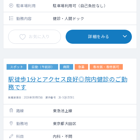
駐車場利用
駐車場利用可（自己負担なし）
勤務内容
健診・人間ドック
お気に入り
詳細をみる
スポット
日勤（午前診）
病院
急募
専攻医・専修医可
駅徒歩1分とアクセス良好◎院内健診のご勤
務です
掲載更新日 : 2026年08月05日 案件番号 : 26-SQ635501
路線
東急池上線
勤務地
東京都大田区
科目
内科・不問