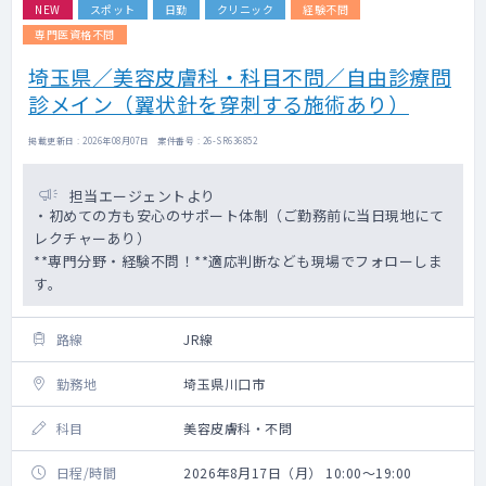
NEW
スポット
日勤
クリニック
経験不問
専門医資格不問
埼玉県／美容皮膚科・科目不問／自由診療問
診メイン（翼状針を穿刺する施術あり）
掲載更新日 : 2026年08月07日 案件番号 : 26-SR636852
担当エージェントより
・初めての方も安心のサポート体制（ご勤務前に当日現地にて
レクチャーあり）
**専門分野・経験不問！**適応判断なども現場でフォローしま
す。
路線
JR線
勤務地
埼玉県川口市
科目
美容皮膚科・不問
日程/時間
2026年8月17日（月） 10:00～19:00