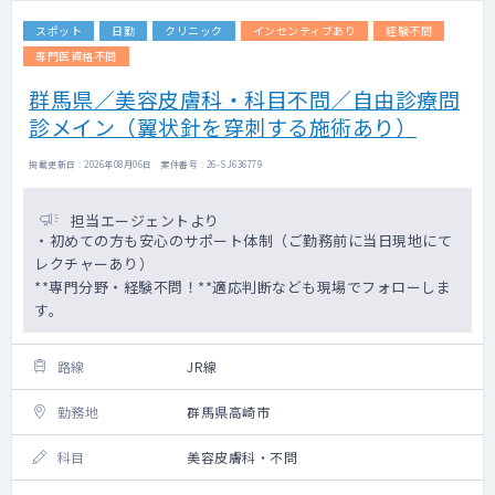
スポット
日勤
クリニック
インセンティブあり
経験不問
専門医資格不問
群馬県／美容皮膚科・科目不問／自由診療問
診メイン（翼状針を穿刺する施術あり）
掲載更新日 : 2026年08月06日 案件番号 : 26-SJ636779
担当エージェントより
・初めての方も安心のサポート体制（ご勤務前に当日現地にて
レクチャーあり）
**専門分野・経験不問！**適応判断なども現場でフォローしま
す。
路線
JR線
勤務地
群馬県高崎市
科目
美容皮膚科・不問