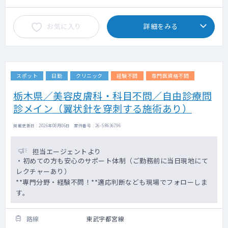
お気に入り
詳細をみる
スポット
日勤
クリニック
経験不問
専門医資格不問
栃木県／美容皮膚科・科目不問／自由診療問
診メイン（翼状針を穿刺する施術あり）
掲載更新日 : 2026年08月06日 案件番号 : 26-SR636796
担当エージェントより
・初めての方も安心のサポート体制（ご勤務前に当日現地にて
レクチャーあり）
**専門分野・経験不問！**適応判断なども現場でフォローしま
す。
路線
東武宇都宮線