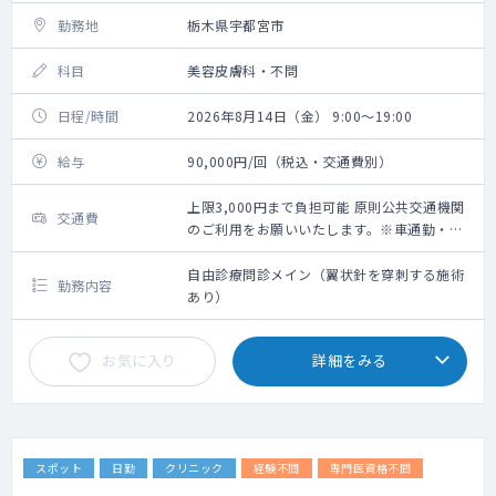
勤務地
栃木県宇都宮市
科目
美容皮膚科・不問
日程/時間
2026年8月14日（金） 9:00～19:00
給与
90,000円/回（税込・交通費別）
上限3,000円まで負担可能 原則公共交通機関
交通費
のご利用をお願いいたします。※車通勤・タ
クシー利用要相談
自由診療問診メイン（翼状針を穿刺する施術
勤務内容
あり）
お気に入り
詳細をみる
スポット
日勤
クリニック
経験不問
専門医資格不問