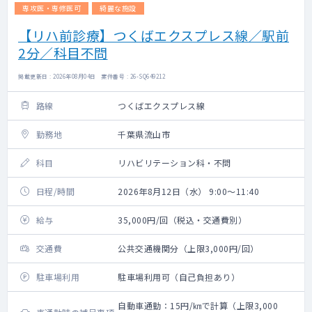
専攻医・専修医可
綺麗な施設
【リハ前診療】つくばエクスプレス線／駅前
2分／科目不問
掲載更新日 : 2026年08月04日 案件番号 : 26-SQ649212
路線
つくばエクスプレス線
勤務地
千葉県流山市
科目
リハビリテーション科・不問
日程/時間
2026年8月12日（水） 9:00～11:40
給与
35,000円/回（税込・交通費別）
交通費
公共交通機関分（上限3,000円/回）
駐車場利用
駐車場利用可（自己負担あり）
自動車通勤：15円/㎞で計算（上限3,000