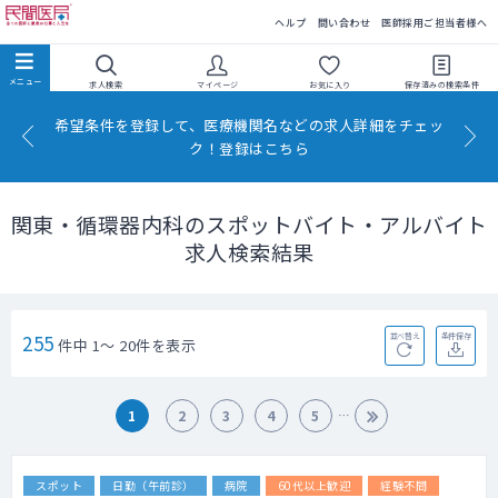
民間医局
ヘルプ
問い合わせ
医師採用ご担当者様へ
求人検索
マイページ
お気に入り
保存済みの
検索条件
希望条件を登録して、医療機関名などの求人詳細をチェッ
ク！登録はこちら
関東・循環器内科のスポットバイト・アルバイト
求人検索結果
255
並べ替え
条件保存
件中 1～ 20件を表示
1
2
3
4
5
スポット
日勤（午前診）
病院
60代以上歓迎
経験不問