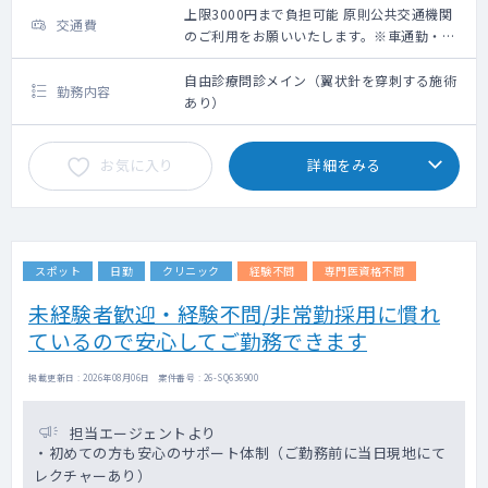
上限3000円まで負担可能 原則公共交通機関
交通費
のご利用をお願いいたします。※車通勤・タ
クシー利用要相談
自由診療問診メイン（翼状針を穿刺する施術
勤務内容
あり）
お気に入り
詳細をみる
スポット
日勤
クリニック
経験不問
専門医資格不問
未経験者歓迎・経験不問/非常勤採用に慣れ
ているので安心してご勤務できます
掲載更新日 : 2026年08月06日 案件番号 : 26-SQ636900
担当エージェントより
・初めての方も安心のサポート体制（ご勤務前に当日現地にて
レクチャーあり）