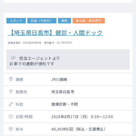
スポット
日勤（午前診）
病院
専攻医・専修医可
【埼玉県日高市】健診・人間ドック
掲載更新日 : 2026年08月06日 案件番号 : 26-SR650843
担当エージェントより
お車での通勤が便利です
路線
JR川越線
勤務地
埼玉県日高市
科目
健康診断・不問
日程/時間
2026年8月17日（月） 8:30～12:00
給与
40,000円/回（税込・交通費込）