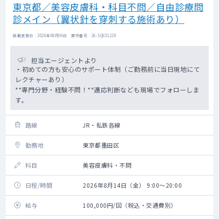
東京都／美容皮膚科・科目不問／自由診療問
診メイン（翼状針を穿刺する施術あり）
掲載更新日 : 2026年08月06日 案件番号 : 26-SQ651229
担当エージェントより
・初めての方も安心のサポート体制（ご勤務前に当日現地にて
レクチャーあり）
**専門分野・経験不問！**適応判断なども現場でフォローしま
す。
路線
JR・私鉄各線
勤務地
東京都墨田区
科目
美容皮膚科・不問
日程/時間
2026年8月14日（金） 9:00～20:00
給与
100,000円/回（税込・交通費別）