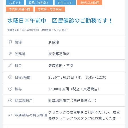
スポット
日勤（午前診）
クリニック
60代以上歓迎
専門医資格不問
専攻医・専修医可
水曜日×午前中 区民健診のご勤務です！
掲載更新日 : 2026年08月05日 案件番号 : 26-SQ649967
路線
京成線
勤務地
東京都葛飾区
科目
健康診断・不問
日程/時間
2026年8月19日（水） 8:45～12:30
給与
35,000円/回（税込・交通費込）
駐車場利用
駐車場利用可（自己負担なし）
クリニックの駐車場をご利用ください。駐車
車通勤時の補足事項
券はクリニックのスタッフにお渡しくださ
い。