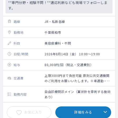
**専門分野・経験不問！**適応判断なども現場でフォローしま
す。
路線
JR・私鉄各線
勤務地
千葉県柏市
科目
美容皮膚科・不問
日程/時間
2026年8月14日（金） 10:00～19:00
給与
80,000円/回（税込・交通費別）
上限3000円まで負担可能 原則公共交通機関
交通費
のご利用をお願いいたします。※車通勤・タ
クシー利用要相談
自由診療問診メイン（翼状針を穿刺する施術
勤務内容
あり）
お気に入り
詳細をみる