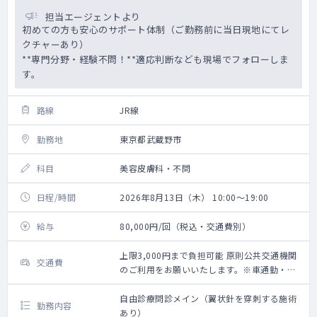
担当エージェントより
初めての方も安心のサポート体制（ご勤務前に当日現地にてレ
クチャーあり）
**専門分野・経験不問！**適応判断なども現場でフォローしま
す。
路線
JR線
勤務地
東京都武蔵野市
科目
美容皮膚科・不問
日程/時間
2026年8月13日（木） 10:00～19:00
給与
80,000円/回（税込・交通費別）
上限3,000円まで負担可能 原則公共交通機関
交通費
のご利用をお願いいたします。※車通勤・タ
クシー利用要相談
自由診療問診メイン（翼状針を穿刺する施術
勤務内容
あり）