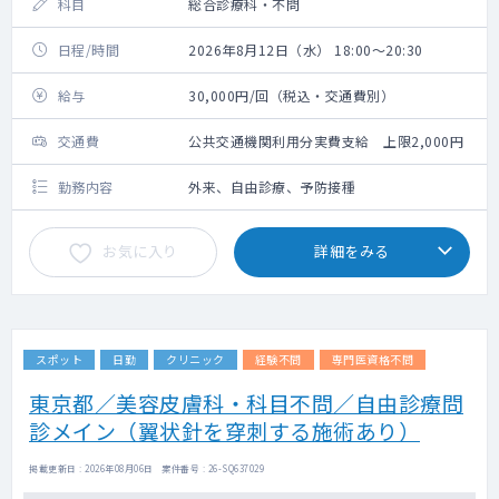
科目
総合診療科・不問
日程/時間
2026年8月12日（水） 18:00～20:30
給与
30,000円/回（税込・交通費別）
交通費
公共交通機関利用分実費支給 上限2,000円
勤務内容
外来、自由診療、予防接種
お気に入り
詳細をみる
スポット
日勤
クリニック
経験不問
専門医資格不問
東京都／美容皮膚科・科目不問／自由診療問
診メイン（翼状針を穿刺する施術あり）
掲載更新日 : 2026年08月06日 案件番号 : 26-SQ637029