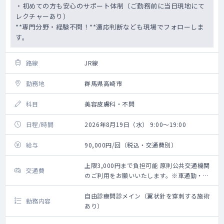
・初めての方も安心のサポート体制（ご勤務前に当日現地にて
レクチャーあり）
**専門分野・経験不問！**適応判断なども現場でフォローしま
す。
路線
JR線
勤務地
群馬県高崎市
科目
美容皮膚科・不問
日程/時間
2026年8月19日（水） 9:00～19:00
給与
90,000円/回（税込・交通費別）
上限3,000円まで負担可能 原則公共交通機関
交通費
のご利用をお願いいたします。※車通勤・タ
クシー利用要相談
自由診療問診メイン（翼状針を穿刺する施術
勤務内容
あり）