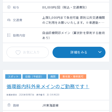
給与
80,000円/回（税込・交通費別）
上限3,000円まで負担可能 原則公共交通機関
交通費
のご利用をお願いいたします。※車通勤・タ
クシー利用要相談
自由診療問診メイン（翼状針を穿刺する施術
勤務内容
あり）
お気に入り
詳細をみる
スポット
日勤（午前診）
病院
専攻医・専修医可
循環器内科外来メインのご勤務です！
掲載更新日 : 2026年08月07日 案件番号 : 26-SV649230
路線
JR東海道線