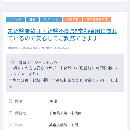
スポット
日勤
クリニック
経験不問
専門医資格不問
未経験者歓迎・経験不問/非常勤採用に慣れ
ているので安心してご勤務できます
掲載更新日 : 2026年08月06日 案件番号 : 26-SQ636932
担当エージェントより
・初めての方も安心のサポート体制（ご勤務前に当日現地にて
レクチャーあり）
**専門分野・経験不問！**適応判断なども現場でフォローしま
す。
路線
JR線
勤務地
千葉県千葉市中央区
科目
美容皮膚科・不問