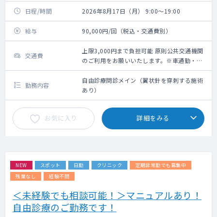
日程/時間
2026年8月17日（月） 9:00～19:00
給与
90,000円/回（税込・交通費別）
上限3,000円まで負担可能 原則公共交通機関
交通費
のご利用をお願いいたします。※車通勤・タ
クシー利用要相談
自由診療問診メイン（翼状針を穿刺する施術
勤務内容
あり）
お気に入り
詳細をみる
NEW
スポット
日勤
クリニック
定期非常勤でも募集中
残業なし
経験不問
＜未経験でも相談可能！＞マニュアルあり！
自由診療のご勤務です！