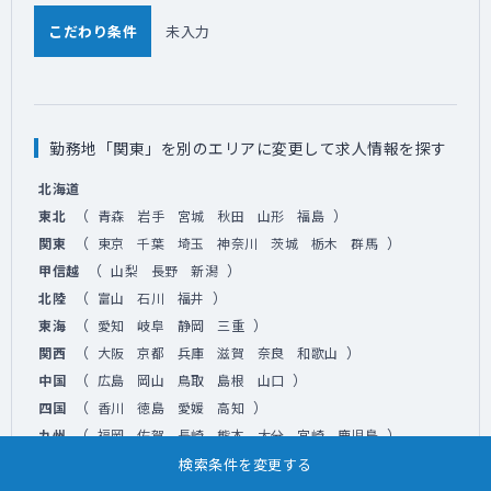
こだわり条件
未入力
勤務地「関東」を別のエリアに変更して求人情報を探す
北海道
（
）
東北
青森
岩手
宮城
秋田
山形
福島
（
）
関東
東京
千葉
埼玉
神奈川
茨城
栃木
群馬
（
）
甲信越
山梨
長野
新潟
（
）
北陸
富山
石川
福井
（
）
東海
愛知
岐阜
静岡
三重
（
）
関西
大阪
京都
兵庫
滋賀
奈良
和歌山
（
）
中国
広島
岡山
鳥取
島根
山口
（
）
四国
香川
徳島
愛媛
高知
（
）
九州
福岡
佐賀
長崎
熊本
大分
宮崎
鹿児島
沖縄
検索条件を変更する