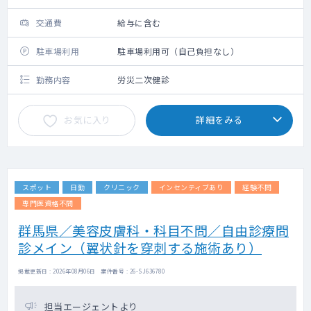
交通費
給与に含む
駐車場利用
駐車場利用可（自己負担なし）
勤務内容
労災二次健診
お気に入り
詳細をみる
スポット
日勤
クリニック
インセンティブあり
経験不問
専門医資格不問
群馬県／美容皮膚科・科目不問／自由診療問
診メイン（翼状針を穿刺する施術あり）
掲載更新日 : 2026年08月06日 案件番号 : 26-SJ636780
担当エージェントより