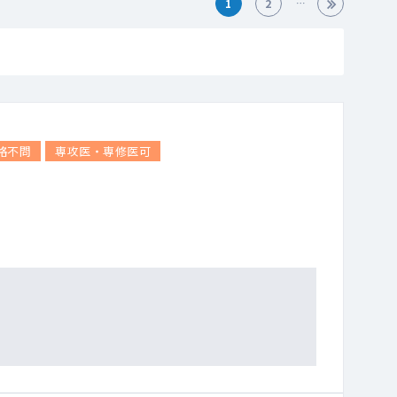
1
2
格不問
専攻医・専修医可