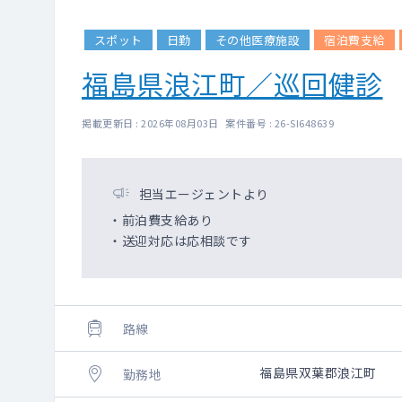
スポット
日勤
その他医療施設
宿泊費支給
福島県浪江町／巡回健診
掲載更新日 : 2026年08月03日 案件番号 : 26-SI648639
担当エージェントより
・前泊費支給あり
・送迎対応は応相談です
路線
福島県双葉郡浪江町
勤務地