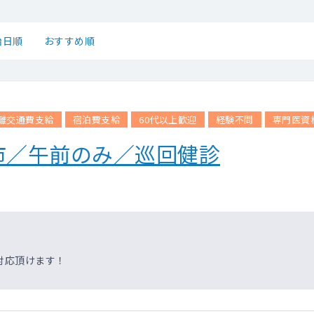
始日順
おすすめ順
離交通費支給
宿泊費支給
60代以上歓迎
経験不問
専門医資
市／午前のみ／巡回健診
対応頂けます！