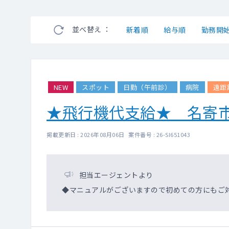
並べ替え ：
新着順
給与順
勤務開
NEW
スポット
日勤（午前診）
病院
遠距
★飛行機代支給★ 名寄
掲載更新日 : 2026年08月06日 案件番号 : 26-SI651043
担当エージェントより
◆マニュアルがございますので初めての方にもご