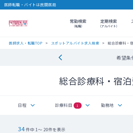
医師転職・バイトは民間医局
常勤検索
定期検索
民間医局
（転職）
（アルバイト）
医師求人・転職TOP
スポットアルバイト求人検索
総合診療科・
希望条
総合診療科・宿泊
日程
診療科目
勤務地
1
34
件中 1～ 20件を表示