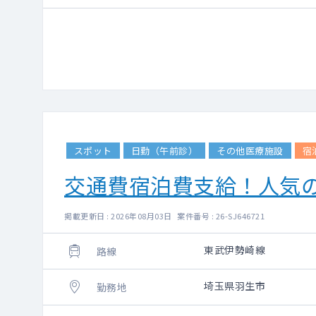
スポット
日勤（午前診）
その他医療施設
宿
交通費宿泊費支給！人気
掲載更新日 : 2026年08月03日 案件番号 : 26-SJ646721
東武伊勢崎線
路線
埼玉県羽生市
勤務地