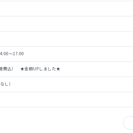
:00～17:00
・交通費込） ★金額UPしました★
担なし）