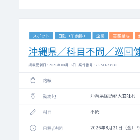
スポット
日勤（午前診）
企業
高額給与
沖縄県／科目不問／巡回
掲載更新日 : 2026年08月06日 案件番号 : 26-SF623938
路線
沖縄県国頭郡大宜味村
勤務地
不問
科目
2026年8月21日（金） 9:
日程/時間