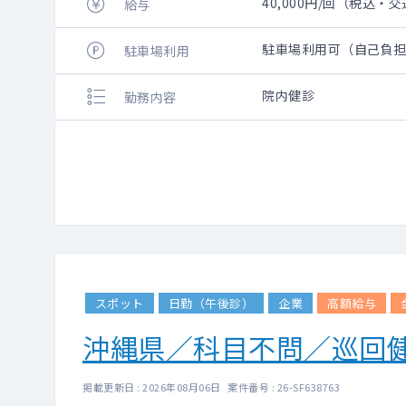
40,000円/回（税込
給与
駐車場利用可（自己負
駐車場利用
院内健診
勤務内容
スポット
日勤（午後診）
企業
高額給与
沖縄県／科目不問／巡回
掲載更新日 : 2026年08月06日 案件番号 : 26-SF638763