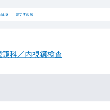
始日順
おすすめ順
視鏡科／内視鏡検査