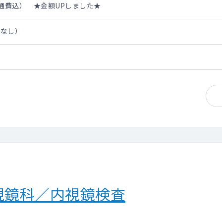
・交通費込） ★金額UPしました★
担なし）
視鏡科／内視鏡検査