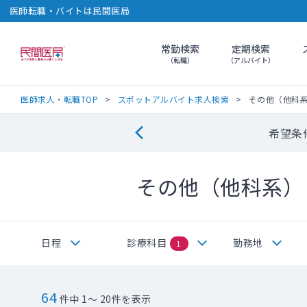
医師転職・バイトは民間医局
常勤検索
定期検索
民間医局
（転職）
（アルバイト）
医師求人・転職TOP
スポットアルバイト求人検索
その他（他科
希望条
その他（他科系）
日程
診療科目
勤務地
1
64
件中 1～ 20件を表示