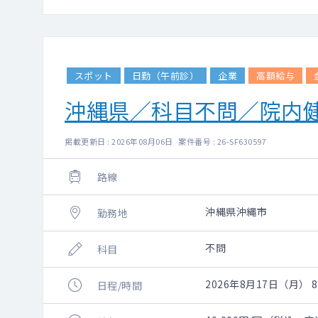
スポット
日勤（午前診）
企業
高額給与
沖縄県／科目不問／院内
掲載更新日 : 2026年08月06日 案件番号 : 26-SF630597
路線
沖縄県沖縄市
勤務地
不問
科目
2026年8月17日（月） 8:
日程/時間