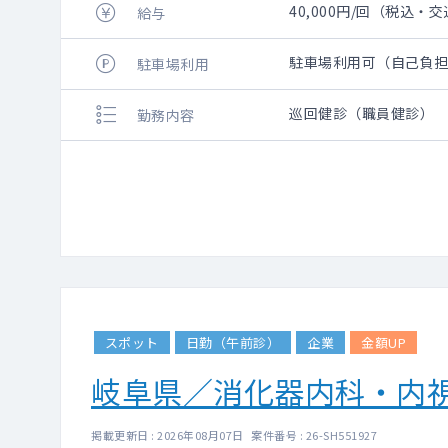
40,000円/回（税込
給与
駐車場利用可（自己負
駐車場利用
巡回健診（職員健診）
勤務内容
スポット
日勤（午前診）
企業
金額UP
岐阜県／消化器内科・内
掲載更新日 : 2026年08月07日 案件番号 : 26-SH551927