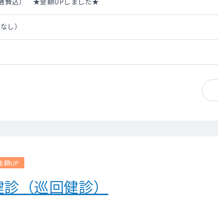
・交通費込） ★金額UPしました★
担なし）
金額UP
健診（巡回健診）