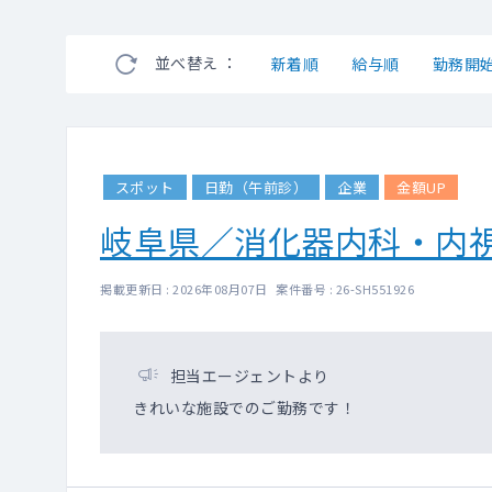
並べ替え ：
新着順
給与順
勤務開
スポット
日勤（午前診）
企業
金額UP
岐阜県／消化器内科・内
掲載更新日 : 2026年08月07日 案件番号 : 26-SH551926
担当エージェントより
きれいな施設でのご勤務です！