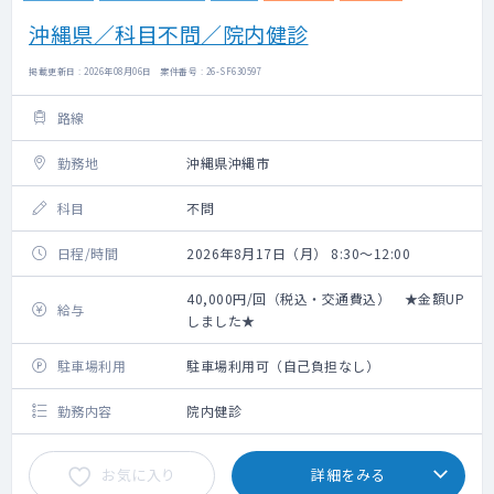
沖縄県／科目不問／院内健診
掲載更新日 : 2026年08月06日 案件番号 : 26-SF630597
路線
勤務地
沖縄県沖縄市
科目
不問
日程/時間
2026年8月17日（月） 8:30～12:00
40,000円/回（税込・交通費込） ★金額UP
給与
しました★
駐車場利用
駐車場利用可（自己負担なし）
勤務内容
院内健診
お気に入り
詳細をみる