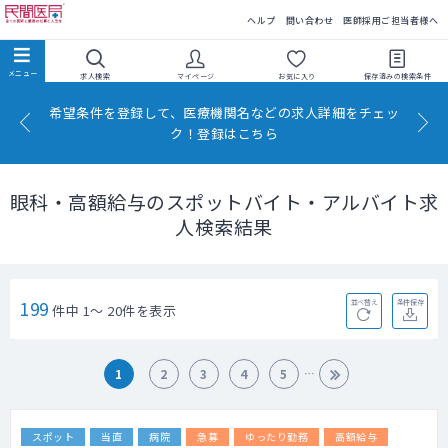
民間医局
ヘルプ
問い合わせ
医師採用ご担当者様へ
求人検索
マイページ
お気に入り
保存済みの
検索条件
希望条件を登録して、医療機関名などの求人詳細をチェッ
ク！登録はこちら
眼科・高額給与のスポットバイト・アルバイト求
人検索結果
199
並べ替え
条件保存
件中 1～ 20件を表示
1
2
3
4
5
スポット
当直
病院
急募
ゆったり勤務
高額給与