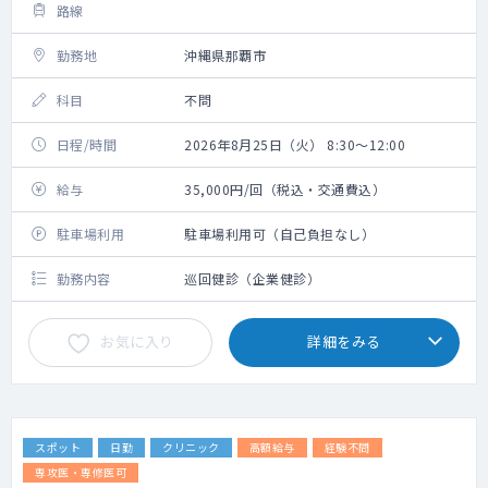
路線
勤務地
沖縄県那覇市
科目
不問
日程/時間
2026年8月25日（火） 8:30～12:00
給与
35,000円/回（税込・交通費込）
駐車場利用
駐車場利用可（自己負担なし）
勤務内容
巡回健診（企業健診）
お気に入り
詳細をみる
スポット
日勤
クリニック
高額給与
経験不問
専攻医・専修医可