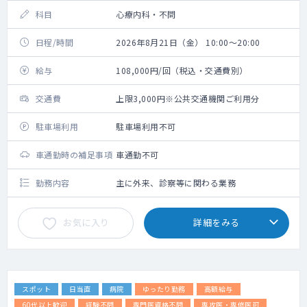
科目
心療内科・不問
日程/時間
2026年8月21日（金） 10:00～20:00
給与
108,000円/回（税込・交通費別）
交通費
上限3,000円※公共交通機関ご利用分
駐車場利用
駐車場利用不可
車通勤時の補足事項
車通勤不可
勤務内容
主に外来、診察等に関わる業務
お気に入り
詳細をみる
スポット
日当直
病院
ゆったり勤務
高額給与
60代以上歓迎
経験不問
専門医資格不問
専攻医・専修医可