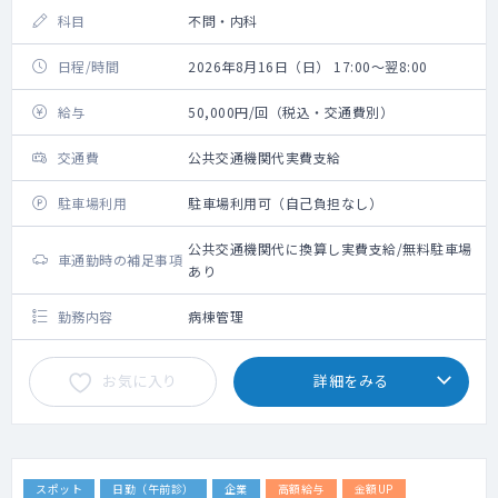
科目
不問・内科
日程/時間
2026年8月16日（日） 17:00～翌8:00
給与
50,000円/回（税込・交通費別）
交通費
公共交通機関代実費支給
駐車場利用
駐車場利用可（自己負担なし）
公共交通機関代に換算し実費支給/無料駐車場
車通勤時の補足事項
あり
勤務内容
病棟管理
お気に入り
詳細をみる
スポット
日勤（午前診）
企業
高額給与
金額UP