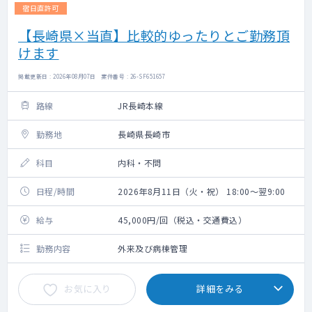
宿日直許可
【長崎県×当直】比較的ゆったりとご勤務頂
けます
掲載更新日 : 2026年08月07日 案件番号 : 26-SF651657
路線
JR長崎本線
勤務地
長崎県長崎市
科目
内科・不問
日程/時間
2026年8月11日（火・祝） 18:00～翌9:00
給与
45,000円/回（税込・交通費込）
勤務内容
外来及び病棟管理
お気に入り
詳細をみる