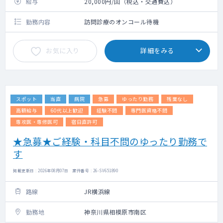
給与
20,000円/回（税込・交通費込）
勤務内容
訪問診療のオンコール待機
お気に入り
詳細をみる
スポット
当直
病院
急募
ゆったり勤務
残業なし
高額給与
60代以上歓迎
経験不問
専門医資格不問
専攻医・専修医可
宿日直許可
★急募★ご経験・科目不問のゆったり勤務で
す
掲載更新日 : 2026年08月07日 案件番号 : 26-SV651890
路線
JR横浜線
勤務地
神奈川県相模原市南区