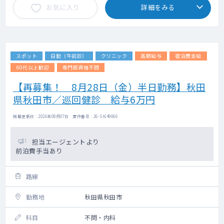
お気に入り
詳細をみる
スポット
日勤（午前診）
クリニック
高額給与
宿泊費支給
60代以上歓迎
専門医資格不問
【再募集！ 8月28日（金）半日勤務】秋田
県秋田市／巡回健診 給与6万円
掲載更新日 : 2026年08月07日 案件番号 : 26-SI649066
担当エージェントより
前泊費手当あり
路線
勤務地
秋田県秋田市
科目
不問・内科