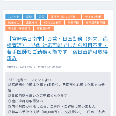
スポット
日勤
病院
定期非常勤でも募集中
ゆったり勤務
残業なし
高額給与
60代以上歓迎
経験不問
専門医資格不問
専攻医・専修医可
宿日直許可
【宮崎県日南市】お盆・日直勤務（外来、病
棟管理）／内科対応可能でしたら科目不問・
若手医師もご勤務可能です／宿日直許可取得
済み
掲載更新日 : 2026年07月27日 案件番号 : 26-SF644280
担当エージェントより
◎宮崎市中心部より車で1時間位、日南市中心部より車で15分
位
◎比較的落ち着いたご勤務となります
◎宿日直許可取得済み
◎内科対応が可能したら、ご専門・ご経験は問いません
◎給与は手取り支給（80,000円）、交通費は5,000円のご支給