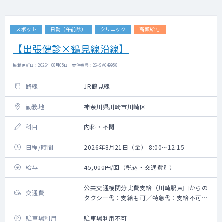
スポット
日勤（午前診）
クリニック
高額給与
【出張健診×鶴見線沿線】
掲載更新日 : 2026年08月05日 案件番号 : 26-SV649958
路線
JR鶴見線
勤務地
神奈川県川崎市川崎区
科目
内科・不問
日程/時間
2026年8月21日（金） 8:00～12:15
給与
45,000円/回（税込・交通費別）
公共交通機関分実費支給（川崎駅東口からの
交通費
タクシー代：支給も可／特急代：支給不可）
※上限10,000円
駐車場利用
駐車場利用不可