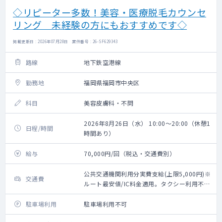
◇リピーター多数！美容・医療脱毛カウンセ
リング 未経験の方にもおすすめです◇
掲載更新日 : 2026年07月28日 案件番号 : 26-SF629343
路線
地下鉄空港線
勤務地
福岡県福岡市中央区
科目
美容皮膚科・不問
2026年8月26日（水） 10:00～20:00（休憩1
日程/時間
時間あり）
給与
70,000円/回（税込・交通費別）
公共交通機関利用分実費支給(上限5,000円)※
交通費
ルート最安値/IC料金適用。タクシー利用不
可。
駐車場利用
駐車場利用不可