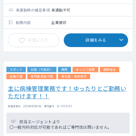
車通勤時の補足事項
車通勤不可
勤務内容
企業健診
お気に入り
詳細をみる
スポット
日勤（午前診）
病院
ゆったり勤務
高額給与
経験不問
専門医資格不問
専攻医・専修医可
主に病棟管理業務です！ゆったりとご勤務い
ただけます！！
掲載更新日 : 2026年08月03日 案件番号 : 26-SF647201
担当エージェントより
〇一般内科対応が可能であればご専門性は問いません。