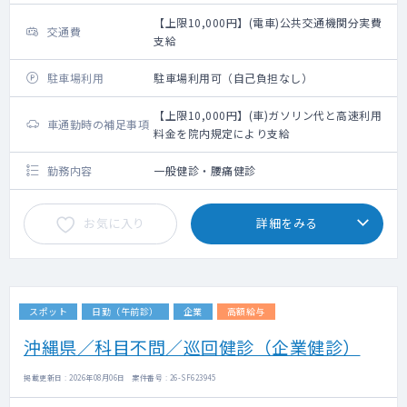
【上限10,000円】(電車)公共交通機関分実費
交通費
支給
駐車場利用
駐車場利用可（自己負担なし）
【上限10,000円】(車)ガソリン代と高速利用
車通勤時の補足事項
料金を院内規定により支給
勤務内容
一般健診・腰痛健診
お気に入り
詳細をみる
スポット
日勤（午前診）
企業
高額給与
沖縄県／科目不問／巡回健診（企業健診）
掲載更新日 : 2026年08月06日 案件番号 : 26-SF623945