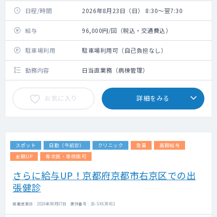
日程/時間
2026年8月23日（日） 8:30～翌7:30
給与
96,000円/回（税込・交通費込）
駐車場利用
駐車場利用可（自己負担なし）
勤務内容
日当直業務（病棟管理）
お気に入り
詳細をみる
スポット
日勤（午前診）
クリニック
急募
高額給与
金額UP
専攻医・専修医可
さらに給与UP！京都府京都市右京区での出
張健診
掲載更新日 : 2026年08月07日 案件番号 : 26-SX638432