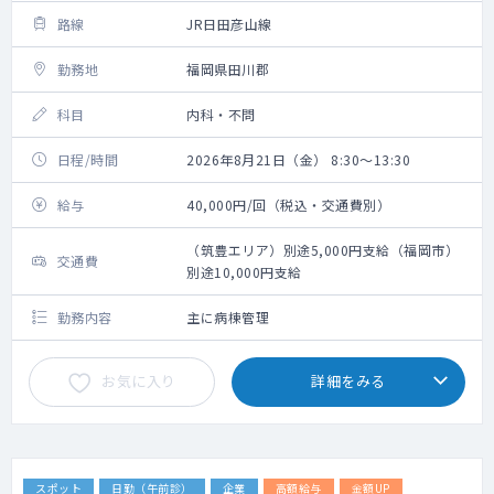
路線
JR日田彦山線
勤務地
福岡県田川郡
科目
内科・不問
日程/時間
2026年8月21日（金） 8:30～13:30
給与
40,000円/回（税込・交通費別）
（筑豊エリア）別途5,000円支給（福岡市）
交通費
別途10,000円支給
勤務内容
主に病棟管理
お気に入り
詳細をみる
スポット
日勤（午前診）
企業
高額給与
金額UP