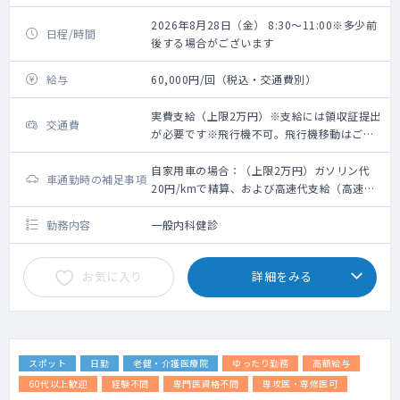
2026年8月28日（金） 8:30～11:00※多少前
日程/時間
後する場合がございます
給与
60,000円/回（税込・交通費別）
実費支給（上限2万円）※支給には領収証提出
交通費
が必要です※飛行機不可。飛行機移動はご遠
慮いただいております。
自家用車の場合：（上限2万円）ガソリン代
車通勤時の補足事項
20円/kmで精算、および高速代支給（高速代
支給には領収証、ETCの場合は利用明細の提
出が必要です）※レンタカー代支給不可
勤務内容
一般内科健診
お気に入り
詳細をみる
スポット
日勤
老健・介護医療院
ゆったり勤務
高額給与
60代以上歓迎
経験不問
専門医資格不問
専攻医・専修医可