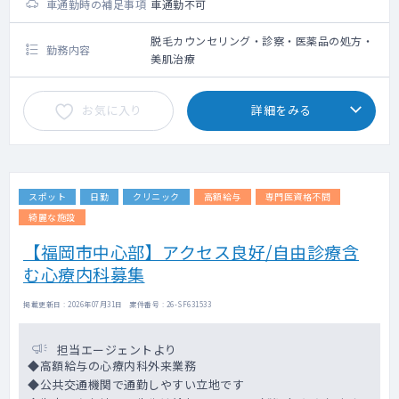
車通勤時の補足事項
車通勤不可
脱毛カウンセリング・診察・医薬品の処方・
勤務内容
美肌治療
お気に入り
詳細をみる
スポット
日勤
クリニック
高額給与
専門医資格不問
綺麗な施設
【福岡市中心部】アクセス良好/自由診療含
む心療内科募集
掲載更新日 : 2026年07月31日 案件番号 : 26-SF631533
担当エージェントより
◆高額給与の心療内科外来業務
◆公共交通機関で通勤しやすい立地です