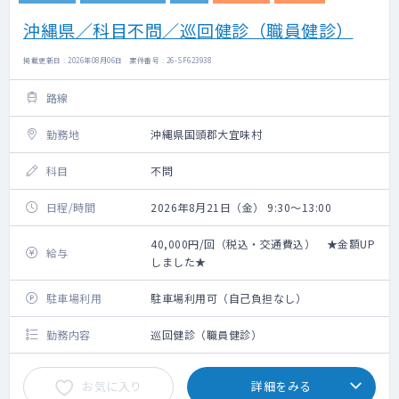
沖縄県／科目不問／巡回健診（職員健診）
掲載更新日 : 2026年08月06日 案件番号 : 26-SF623938
路線
勤務地
沖縄県国頭郡大宜味村
科目
不問
日程/時間
2026年8月21日（金） 9:30～13:00
40,000円/回（税込・交通費込） ★金額UP
給与
しました★
駐車場利用
駐車場利用可（自己負担なし）
勤務内容
巡回健診（職員健診）
お気に入り
詳細をみる