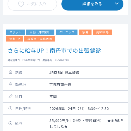
お気に入り
詳細をみる
スポット
日勤（午前診）
クリニック
急募
高額給与
金額UP
専攻医・専修医可
さらに給与UP！南丹市での出張健診
掲載更新日 : 2026年08月07日 案件番号 : 26-SX643939
路線
JR京都山陰本線線
勤務地
京都府南丹市
科目
不問
日程/時間
2026年8月24日（月） 8:30～12:30
55,000円/回（税込・交通費別） ★金額UP
給与
しました★