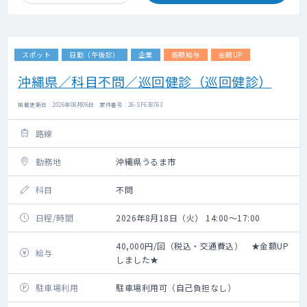
スポット
日勤（午後診）
企業
高額給与
金額UP
沖縄県／科目不問／巡回健診（巡回健診）
掲載更新日 : 2026年08月06日 案件番号 : 26-SF638763
路線
勤務地
沖縄県うるま市
科目
不問
日程/時間
2026年8月18日（火） 14:00～17:00
40,000円/回（税込・交通費込） ★金額UP
給与
しました★
駐車場利用
駐車場利用可（自己負担なし）