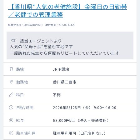
【香川県*人気の老健施設】金曜日の日勤帯
／老健での管理業務
掲載更新日 : 2026年08月07日 案件番号 : 26-SU642365
担当エージェントより
人気の”父母ヶ浜”を望む立地です
一度訪れた先生から何度もリピートしていただいています
路線
JR予讃線
勤務地
香川県三豊市
科目
不問
日程/時間
2026年8月28日（金） 9:00～16:00
給与
63,000円/回（税込・交通費込）
駐車場利用
駐車場利用可（自己負担なし）