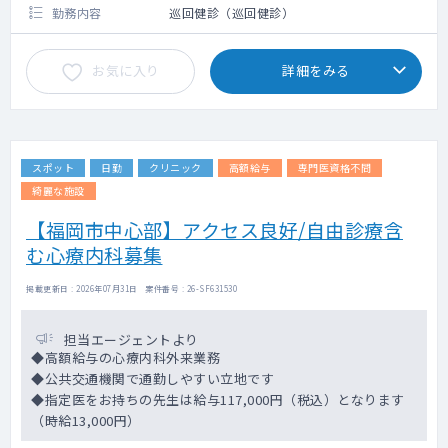
勤務内容
巡回健診（巡回健診）
お気に入り
詳細をみる
スポット
日勤
クリニック
高額給与
専門医資格不問
綺麗な施設
【福岡市中心部】アクセス良好/自由診療含
む心療内科募集
掲載更新日 : 2026年07月31日 案件番号 : 26-SF631530
担当エージェントより
◆高額給与の心療内科外来業務
◆公共交通機関で通勤しやすい立地です
◆指定医をお持ちの先生は給与117,000円（税込）となります
（時給13,000円）