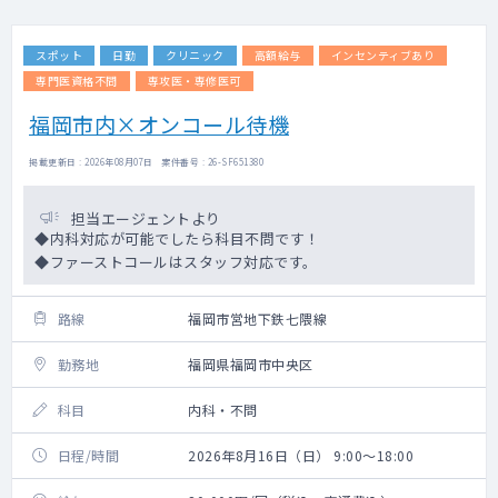
スポット
日勤
クリニック
高額給与
インセンティブあり
専門医資格不問
専攻医・専修医可
福岡市内×オンコール待機
掲載更新日 : 2026年08月07日 案件番号 : 26-SF651380
担当エージェントより
◆内科対応が可能でしたら科目不問です！
◆ファーストコールはスタッフ対応です。
路線
福岡市営地下鉄七隈線
勤務地
福岡県福岡市中央区
科目
内科・不問
日程/時間
2026年8月16日（日） 9:00～18:00