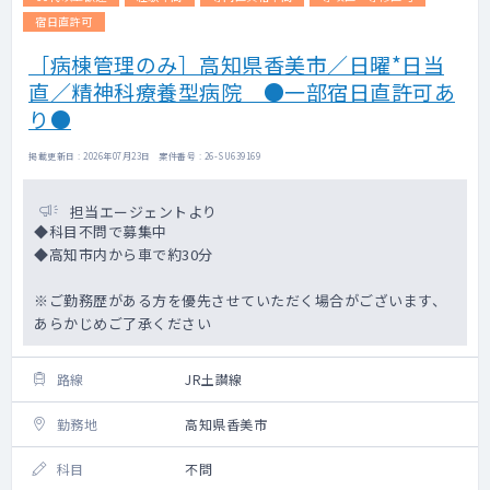
宿日直許可
［病棟管理のみ］高知県香美市／日曜*日当
直／精神科療養型病院 ●一部宿日直許可あ
り●
掲載更新日 : 2026年07月23日 案件番号 : 26-SU639169
担当エージェントより
◆科目不問で募集中
◆高知市内から車で約30分
※ご勤務歴がある方を優先させていただく場合がございます、
あらかじめご了承ください
路線
JR土讃線
勤務地
高知県香美市
科目
不問