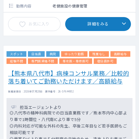
勤務内容
老健施設の健康管理
お気に入り
詳細をみる
スポット
日当直
病院
ゆったり勤務
残業なし
高額給与
経験不問
専門医資格不問
専攻医・専修医可
宿日直許可
【熊本県八代市】病棟コンサル業務／比較的
落ち着いてご勤務いただけます／高額給与
掲載更新日 : 2026年07月28日 案件番号 : 26-SF644952
担当エージェントより
◎八代市の精神科病院での日当直業務です／熊本市内中心部よ
り車で1時間位・八代南ICより車で5分
◎内科対応が可能な外科の先生、卒後三年目など若手医師もご
相談可能です
◎最寄りICより車で５分程度の立地のため、遠方よりお車でご