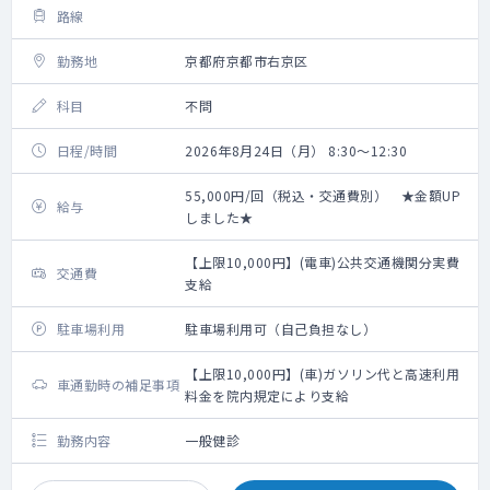
路線
勤務地
京都府京都市右京区
科目
不問
日程/時間
2026年8月24日（月） 8:30～12:30
55,000円/回（税込・交通費別） ★金額UP
給与
しました★
【上限10,000円】(電車)公共交通機関分実費
交通費
支給
駐車場利用
駐車場利用可（自己負担なし）
【上限10,000円】(車)ガソリン代と高速利用
車通勤時の補足事項
料金を院内規定により支給
勤務内容
一般健診