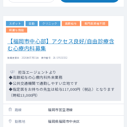
スポット
日勤
クリニック
高額給与
専門医資格不問
綺麗な施設
【福岡市中心部】アクセス良好/自由診療含
む心療内科募集
掲載更新日 : 2026年07月31日 案件番号 : 26-SF631532
担当エージェントより
◆高額給与の心療内科外来業務
◆公共交通機関で通勤しやすい立地です
◆指定医をお持ちの先生は給与117,000円（税込）となります
（時給13,000円）
路線
福岡市営空港線
勤務地
福岡県福岡市中央区