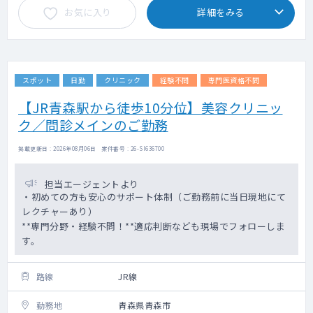
お気に入り
詳細をみる
スポット
日勤
クリニック
経験不問
専門医資格不問
【JR青森駅から徒歩10分位】美容クリニッ
ク／問診メインのご勤務
掲載更新日 : 2026年08月06日 案件番号 : 26-SI636700
担当エージェントより
・初めての方も安心のサポート体制（ご勤務前に当日現地にて
レクチャーあり）
**専門分野・経験不問！**適応判断なども現場でフォローしま
す。
路線
JR線
勤務地
青森県青森市