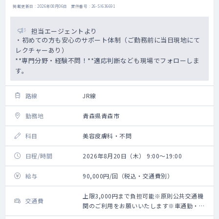
掲載更新日 : 2026年08月06日 案件番号 : 26-SI636691
担当エージェントより
・初めての方も安心のサポート体制（ご勤務前に当日現地にて
レクチャーあり）
**専門分野・経験不問！**適応判断なども現場でフォローしま
す。
路線
JR線
勤務地
青森県青森市
科目
美容皮膚科・不問
日程/時間
2026年8月20日（木） 9:00～19:00
給与
90,000円/回（税込・交通費別）
上限3,000円まで負担可能※原則公共交通機
交通費
関のご利用をお願いいたします※車通勤・タ
クシー利用要相談