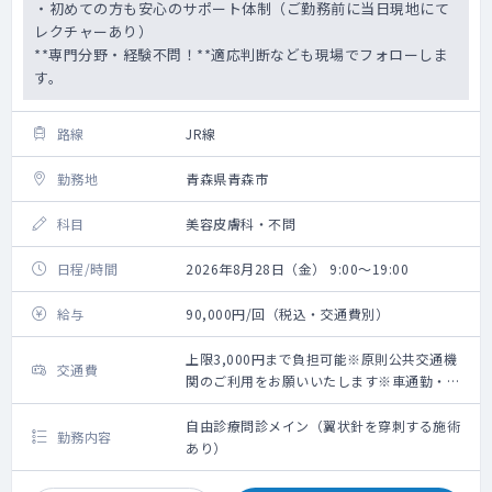
・初めての方も安心のサポート体制（ご勤務前に当日現地にて
レクチャーあり）
**専門分野・経験不問！**適応判断なども現場でフォローしま
す。
路線
JR線
勤務地
青森県青森市
科目
美容皮膚科・不問
日程/時間
2026年8月28日（金） 9:00～19:00
給与
90,000円/回（税込・交通費別）
上限3,000円まで負担可能※原則公共交通機
交通費
関のご利用をお願いいたします※車通勤・タ
クシー利用要相談
自由診療問診メイン（翼状針を穿刺する施術
勤務内容
あり）