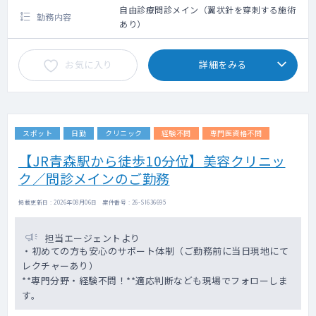
自由診療問診メイン（翼状針を穿刺する施術
勤務内容
あり）
お気に入り
詳細をみる
スポット
日勤
クリニック
経験不問
専門医資格不問
【JR青森駅から徒歩10分位】美容クリニッ
ク／問診メインのご勤務
掲載更新日 : 2026年08月06日 案件番号 : 26-SI636695
担当エージェントより
・初めての方も安心のサポート体制（ご勤務前に当日現地にて
レクチャーあり）
**専門分野・経験不問！**適応判断なども現場でフォローしま
す。