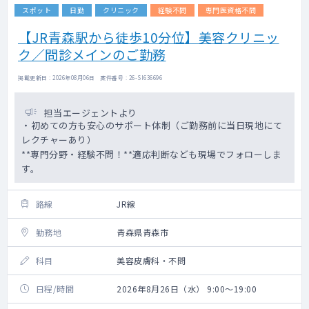
スポット
日勤
クリニック
経験不問
専門医資格不問
【JR青森駅から徒歩10分位】美容クリニッ
ク／問診メインのご勤務
掲載更新日 : 2026年08月06日 案件番号 : 26-SI636696
担当エージェントより
・初めての方も安心のサポート体制（ご勤務前に当日現地にて
レクチャーあり）
**専門分野・経験不問！**適応判断なども現場でフォローしま
す。
路線
JR線
勤務地
青森県青森市
科目
美容皮膚科・不問
日程/時間
2026年8月26日（水） 9:00～19:00