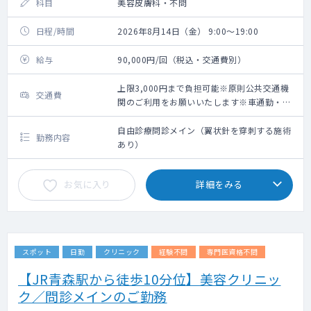
科目
美容皮膚科・不問
日程/時間
2026年8月14日（金） 9:00～19:00
給与
90,000円/回（税込・交通費別）
上限3,000円まで負担可能※原則公共交通機
交通費
関のご利用をお願いいたします※車通勤・タ
クシー利用要相談
自由診療問診メイン（翼状針を穿刺する施術
勤務内容
あり）
お気に入り
詳細をみる
スポット
日勤
クリニック
経験不問
専門医資格不問
【JR青森駅から徒歩10分位】美容クリニッ
ク／問診メインのご勤務