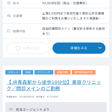
給与
90,000円/回（税込・交通費別）
上限3,000円まで負担可能※原則公共交通機
交通費
関のご利用をお願いいたします※車通勤・タ
クシー利用要相談
自由診療問診メイン（翼状針を穿刺する施術
勤務内容
あり）
お気に入り
詳細をみる
スポット
日勤
クリニック
経験不問
専門医資格不問
【JR青森駅から徒歩10分位】美容クリニッ
ク／問診メインのご勤務
掲載更新日 : 2026年08月06日 案件番号 : 26-SI636697
担当エージェントより