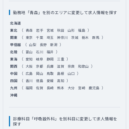
勤務地「青森」を別のエリアに変更して求人情報を探す
北海道
（
）
東北
青森
岩手
宮城
秋田
山形
福島
（
）
関東
東京
千葉
埼玉
神奈川
茨城
栃木
群馬
（
）
甲信越
山梨
長野
新潟
（
）
北陸
富山
石川
福井
（
）
東海
愛知
岐阜
静岡
三重
（
）
関西
大阪
京都
兵庫
滋賀
奈良
和歌山
（
）
中国
広島
岡山
鳥取
島根
山口
（
）
四国
香川
徳島
愛媛
高知
（
）
九州
福岡
佐賀
長崎
熊本
大分
宮崎
鹿児島
沖縄
診療科目「呼吸器外科」を別科目に変更して求人情報を
探す