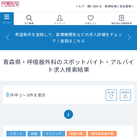
民間医局
ヘルプ
問い合わせ
医師採用ご担当者様へ
求人検索
マイページ
お気に入り
保存済みの
検索条件
希望条件を登録して、医療機関名などの求人詳細をチェッ
ク！登録はこちら
青森県・呼吸器外科のスポットバイト・アルバイ
ト求人検索結果
8
並べ替え
条件保存
件中 1～ 8件を表示
1
スポット
日勤
クリニック
経験不問
専門医資格不問