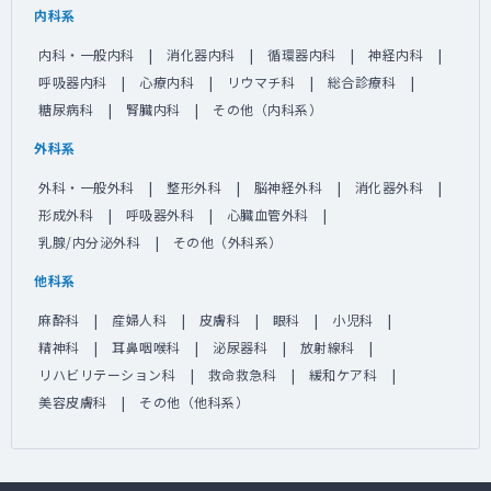
内科系
内科・一般内科
消化器内科
循環器内科
神経内科
呼吸器内科
心療内科
リウマチ科
総合診療科
糖尿病科
腎臓内科
その他（内科系）
外科系
外科・一般外科
整形外科
脳神経外科
消化器外科
形成外科
呼吸器外科
心臓血管外科
乳腺/内分泌外科
その他（外科系）
他科系
麻酔科
産婦人科
皮膚科
眼科
小児科
精神科
耳鼻咽喉科
泌尿器科
放射線科
リハビリテーション科
救命救急科
緩和ケア科
美容皮膚科
その他（他科系）