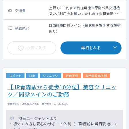
上限3,000円まで負担可能※原則公共交通機
交通費
関のご利用をお願いいたします※車通勤・タ
クシー利用要相談
自由診療問診メイン（翼状針を穿刺する施術
勤務内容
あり）
お気に入り
詳細をみる
スポット
日勤
クリニック
経験不問
専門医資格不問
【JR青森駅から徒歩10分位】美容クリニッ
ク／問診メインのご勤務
掲載更新日 : 2026年08月06日 案件番号 : 26-SI636686
担当エージェントより
・初めての方も安心のサポート体制（ご勤務前に当日現地にて