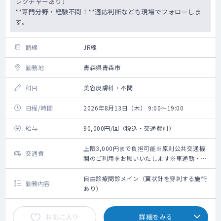
レクチャーあり）
**専門分野・経験不問！**適応判断なども現場でフォローしま
す。
路線
JR線
勤務地
青森県青森市
科目
美容皮膚科・不問
日程/時間
2026年8月13日（木） 9:00～19:00
給与
90,000円/回（税込・交通費別）
上限3,000円まで負担可能※原則公共交通機
交通費
関のご利用をお願いいたします※車通勤・タ
クシー利用要相談
自由診療問診メイン（翼状針を穿刺する施術
勤務内容
あり）
お気に入り
詳細をみる