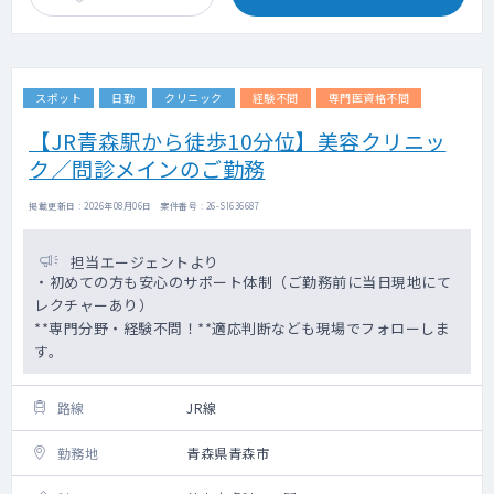
スポット
日勤
クリニック
経験不問
専門医資格不問
【JR青森駅から徒歩10分位】美容クリニッ
ク／問診メインのご勤務
掲載更新日 : 2026年08月06日 案件番号 : 26-SI636687
担当エージェントより
・初めての方も安心のサポート体制（ご勤務前に当日現地にて
レクチャーあり）
**専門分野・経験不問！**適応判断なども現場でフォローしま
す。
路線
JR線
勤務地
青森県青森市