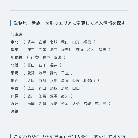
勤務地「青森」を別のエリアに変更して求人情報を探す
北海道
（
）
東北
青森
岩手
宮城
秋田
山形
福島
（
）
関東
東京
千葉
埼玉
神奈川
茨城
栃木
群馬
（
）
甲信越
山梨
長野
新潟
（
）
北陸
富山
石川
福井
（
）
東海
愛知
岐阜
静岡
三重
（
）
関西
大阪
京都
兵庫
滋賀
奈良
和歌山
（
）
中国
広島
岡山
鳥取
島根
山口
（
）
四国
香川
徳島
愛媛
高知
（
）
九州
福岡
佐賀
長崎
熊本
大分
宮崎
鹿児島
沖縄
こだわり条件「透析管理」を別の条件に変更して求人情