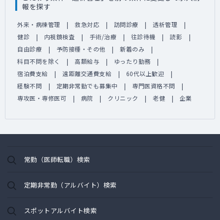
報を探す
外来・病棟管理
救急対応
訪問診療
透析管理
健診
内視鏡検査
手術/治療
往診待機
読影
自由診療
予防接種・その他
新着のみ
科目不問を除く
高額給与
ゆったり勤務
宿泊費支給
遠距離交通費支給
60代以上歓迎
経験不問
定期非常勤でも募集中
専門医資格不問
専攻医・専修医可
病院
クリニック
老健
企業
常勤（医師転職）検索
定期非常勤（アルバイト）検索
スポットアルバイト検索