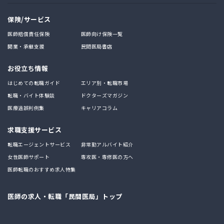
保険/サービス
医師賠償責任保険
医師向け保険一覧
開業・承継支援
民間医局書店
お役立ち情報
はじめての転職ガイド
エリア別・転職市場
転職・バイト体験談
ドクターズマガジン
医療過誤判例集
キャリアコラム
求職支援サービス
転職エージェントサービス
非常勤アルバイト紹介
女性医師サポート
専攻医・専修医の方へ
医師転職のおすすめ求人特集
医師の求人・転職「民間医局」トップ