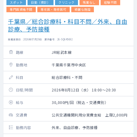
スポット
日勤（夜診）
クリニック
残業なし
経験不問
専門医資格不問
専攻医・専修医可
綺麗な施設
千葉県／総合診療科・科目不問／外来、自由
診療、予防接種
掲載更新日 : 2026年07月29日 案件番号 : 26-SQ645692
路線
JR総武本線
勤務地
千葉県千葉市中央区
科目
総合診療科・不問
日程/時間
2026年8月12日（水） 18:00～20:30
給与
30,000円/回（税込・交通費別）
交通費
公共交通機関利用分実費支給 上限2,000円
勤務内容
外来、自由診療、予防接種