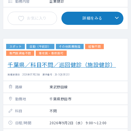
勤務内容
企業健診
お気に入り
詳細をみる
スポット
日勤（午前診）
その他医療施設
経験不問
専門医資格不問
専攻医・専修医可
千葉県／科目不問／巡回健診（施設健診）
掲載更新日 : 2026年07月23日 案件番号 : 26-SQ638133
路線
東武野田線
勤務地
千葉県野田市
科目
不問
日程/時間
2026年9月2日（水） 9:00～12:00