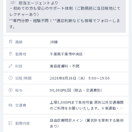
担当エージェントより
・初めての方も安心のサポート体制（ご勤務前に当日現地にて
レクチャーあり）
**専門分野・経験不問！**適応判断なども現場でフォローしま
す。
路線
JR線
勤務地
千葉県千葉市中央区
科目
美容皮膚科・不問
日程/時間
2026年8月26日（水） 9:00～19:00
給与
90,000円/回（税込・交通費別）
上限3,000円まで負担可能 原則公共交通機関
交通費
のご利用をお願いいたします。※車通勤・タ
クシー利用要相談
自由診療問診メイン（翼状針を穿刺する施術
勤務内容
あり）