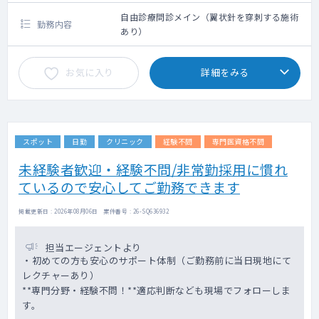
クシー利用要相談
自由診療問診メイン（翼状針を穿刺する施術
勤務内容
あり）
お気に入り
詳細をみる
スポット
日勤
クリニック
経験不問
専門医資格不問
未経験者歓迎・経験不問/非常勤採用に慣れ
ているので安心してご勤務できます
掲載更新日 : 2026年08月06日 案件番号 : 26-SQ636932
担当エージェントより
・初めての方も安心のサポート体制（ご勤務前に当日現地にて
レクチャーあり）
**専門分野・経験不問！**適応判断なども現場でフォローしま
す。