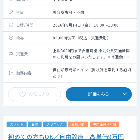
科目
美容皮膚科・不問
日程/時間
2026年8月14日（金） 10:00～19:00
給与
80,000円/回（税込・交通費別）
上限3000円まで負担可能 原則公共交通機関
交通費
のご利用をお願いいたします。※車通勤・タ
クシー利用要相談
自由診療問診メイン（翼状針を穿刺する施術
勤務内容
あり）
お気に入り
詳細をみる
スポット
日勤
クリニック
経験不問
専門医資格不問
初めての方もOK／自由診療／高単価9万円