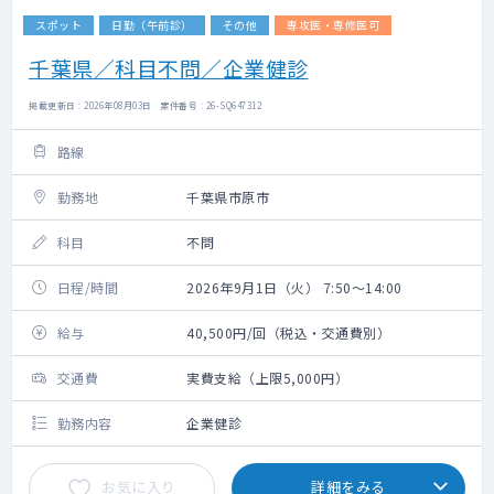
スポット
日勤（午前診）
その他
専攻医・専修医可
千葉県／科目不問／企業健診
掲載更新日 : 2026年08月03日 案件番号 : 26-SQ647312
路線
勤務地
千葉県市原市
科目
不問
日程/時間
2026年9月1日（火） 7:50～14:00
給与
40,500円/回（税込・交通費別）
交通費
実費支給（上限5,000円）
勤務内容
企業健診
お気に入り
詳細をみる