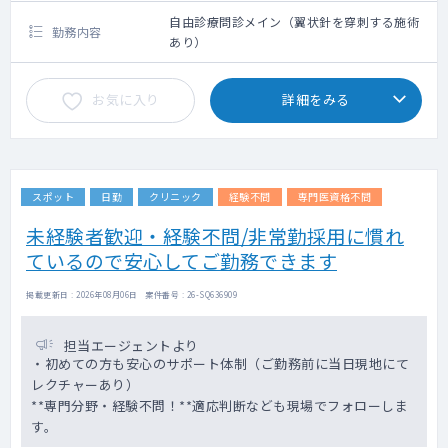
クシー利用要相談
自由診療問診メイン（翼状針を穿刺する施術
勤務内容
あり）
お気に入り
詳細をみる
スポット
日勤
クリニック
経験不問
専門医資格不問
未経験者歓迎・経験不問/非常勤採用に慣れ
ているので安心してご勤務できます
掲載更新日 : 2026年08月06日 案件番号 : 26-SQ636909
担当エージェントより
・初めての方も安心のサポート体制（ご勤務前に当日現地にて
レクチャーあり）
**専門分野・経験不問！**適応判断なども現場でフォローしま
す。