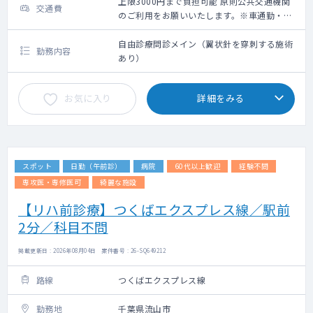
上限3000円まで負担可能 原則公共交通機関
交通費
のご利用をお願いいたします。※車通勤・タ
クシー利用要相談
自由診療問診メイン（翼状針を穿刺する施術
勤務内容
あり）
お気に入り
詳細をみる
スポット
日勤（午前診）
病院
60代以上歓迎
経験不問
専攻医・専修医可
綺麗な施設
【リハ前診療】つくばエクスプレス線／駅前
2分／科目不問
掲載更新日 : 2026年08月04日 案件番号 : 26-SQ649212
路線
つくばエクスプレス線
勤務地
千葉県流山市