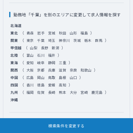
勤務地「千葉」を別のエリアに変更して求人情報を探す
北海道
（
）
東北
青森
岩手
宮城
秋田
山形
福島
（
）
関東
東京
千葉
埼玉
神奈川
茨城
栃木
群馬
（
）
甲信越
山梨
長野
新潟
（
）
北陸
富山
石川
福井
（
）
東海
愛知
岐阜
静岡
三重
（
）
関西
大阪
京都
兵庫
滋賀
奈良
和歌山
（
）
中国
広島
岡山
鳥取
島根
山口
（
）
四国
香川
徳島
愛媛
高知
（
）
九州
福岡
佐賀
長崎
熊本
大分
宮崎
鹿児島
沖縄
診療科目「脳神経外科」を別科目に変更して求人情報を
検索条件を変更する
探す