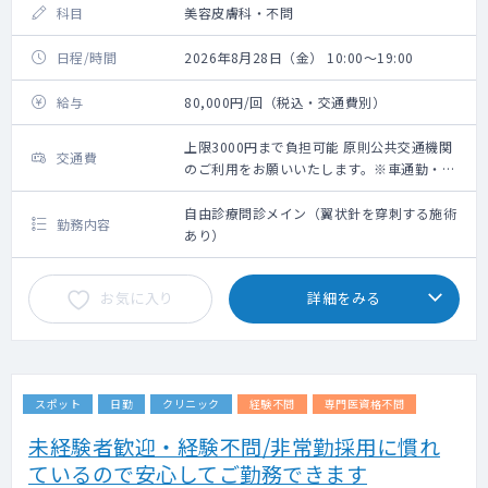
科目
美容皮膚科・不問
日程/時間
2026年8月28日（金） 10:00～19:00
給与
80,000円/回（税込・交通費別）
上限3000円まで負担可能 原則公共交通機関
交通費
のご利用をお願いいたします。※車通勤・タ
クシー利用要相談
自由診療問診メイン（翼状針を穿刺する施術
勤務内容
あり）
お気に入り
詳細をみる
スポット
日勤
クリニック
経験不問
専門医資格不問
未経験者歓迎・経験不問/非常勤採用に慣れ
ているので安心してご勤務できます