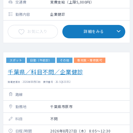
交通費
実費支給（上限5,000円）
勤務内容
企業健診
お気に入り
詳細をみる
スポット
日勤（午前診）
その他
専攻医・専修医可
千葉県／科目不問／企業健診
掲載更新日 : 2026年08月03日 案件番号 : 26-SQ633352
路線
勤務地
千葉県市原市
科目
不問
日程/時間
2026年8月27日（木） 8:05～12:30