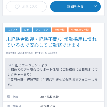
お気に入り
詳細をみる
スポット
日勤
クリニック
経験不問
専門医資格不問
未経験者歓迎・経験不問/非常勤採用に慣れ
ているので安心してご勤務できます
掲載更新日 : 2026年08月06日 案件番号 : 26-SQ636900
担当エージェントより
・初めての方も安心のサポート体制（ご勤務前に当日現地にて
レクチャーあり）
**専門分野・経験不問！**適応判断なども現場でフォローしま
す。
路線
JR・私鉄各線
勤務地
千葉県柏市