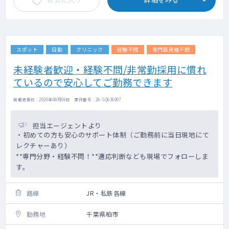
スポット
日勤
クリニック
経験不問
専門医資格不問
未経験者歓迎・経験不問/非常勤採用に慣れ
ているので安心してご勤務できます
掲載更新日 : 2026年08月06日 案件番号 : 26-SQ636907
担当エージェントより
・初めての方も安心のサポート体制（ご勤務前に当日現地にて
レクチャーあり）
**専門分野・経験不問！**適応判断なども現場でフォローしま
す。
路線
JR・私鉄各線
勤務地
千葉県柏市