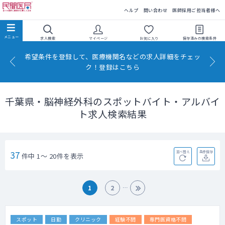
民間医局
ヘルプ
問い合わせ
医師採用ご担当者様へ
求人検索
マイページ
お気に入り
保存済みの
検索条件
希望条件を登録して、医療機関名などの求人詳細をチェッ
ク！登録はこちら
千葉県・脳神経外科のスポットバイト・アルバイ
ト求人検索結果
37
並べ替え
条件保存
件中 1～ 20件を表示
1
2
スポット
日勤
クリニック
経験不問
専門医資格不問