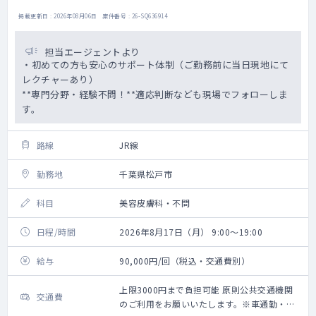
掲載更新日 : 2026年08月06日 案件番号 : 26-SQ636914
担当エージェントより
・初めての方も安心のサポート体制（ご勤務前に当日現地にて
レクチャーあり）
**専門分野・経験不問！**適応判断なども現場でフォローしま
す。
路線
JR線
勤務地
千葉県松戸市
科目
美容皮膚科・不問
日程/時間
2026年8月17日（月） 9:00～19:00
給与
90,000円/回（税込・交通費別）
上限3000円まで負担可能 原則公共交通機関
交通費
のご利用をお願いいたします。※車通勤・タ