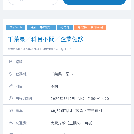
スポット
日勤（午前診）
その他
専攻医・専修医可
千葉県／科目不問／企業健診
掲載更新日 : 2026年08月03日 案件番号 : 26-SQ647314
路線
勤務地
千葉県市原市
科目
不問
日程/時間
2026年9月2日（水） 7:50～14:00
給与
40,500円/回（税込・交通費別）
交通費
実費支給（上限5,000円）