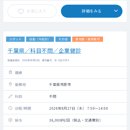
お気に入り
詳細をみる
スポット
日勤（午前診）
その他
専攻医・専修医可
千葉県／科目不問／企業健診
掲載更新日 : 2026年08月03日 案件番号 : 26-SQ633354
路線
勤務地
千葉県市原市
科目
不問
日程/時間
2026年8月27日（木） 7:50～14:00
給与
36,000円/回（税込・交通費別）