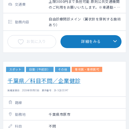
上限3000円まで負担可能 原則公共交通機関
交通費
のご利用をお願いいたします。※車通勤・タ
クシー利用要相談
自由診療問診メイン（翼状針を穿刺する施術
勤務内容
あり）
お気に入り
詳細をみる
スポット
日勤（午前診）
その他
専攻医・専修医可
千葉県／科目不問／企業健診
掲載更新日 : 2026年08月03日 案件番号 : 26-SQ633347
路線
勤務地
千葉県市原市
科目
不問