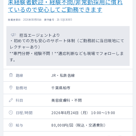
未経験者歓迎・経験不問/非常勤採用に慣れ
ているので安心してご勤務できます
掲載更新日 : 2026年08月06日 案件番号 : 26-SQ636905
担当エージェントより
・初めての方も安心のサポート体制（ご勤務前に当日現地にて
レクチャーあり）
**専門分野・経験不問！**適応判断なども現場でフォローしま
す。
路線
JR・私鉄各線
勤務地
千葉県柏市
科目
美容皮膚科・不問
日程/時間
2026年8月24日（月） 10:00～19:00
給与
80,000円/回（税込・交通費別）