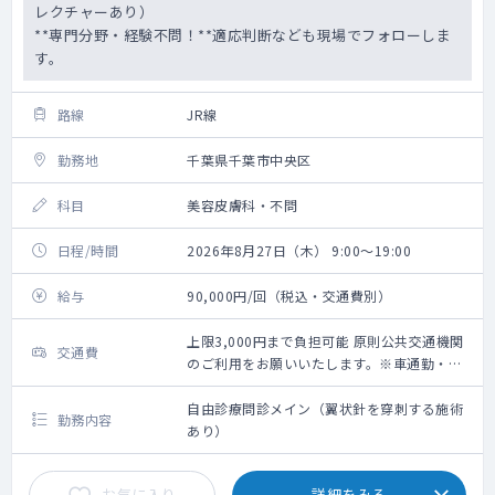
レクチャーあり）
**専門分野・経験不問！**適応判断なども現場でフォローしま
す。
路線
JR線
勤務地
千葉県千葉市中央区
科目
美容皮膚科・不問
日程/時間
2026年8月27日（木） 9:00～19:00
給与
90,000円/回（税込・交通費別）
上限3,000円まで負担可能 原則公共交通機関
交通費
のご利用をお願いいたします。※車通勤・タ
クシー利用要相談
自由診療問診メイン（翼状針を穿刺する施術
勤務内容
あり）
お気に入り
詳細をみる