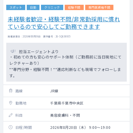
スポット
日勤
クリニック
経験不問
専門医資格不問
未経験者歓迎・経験不問/非常勤採用に慣れ
ているので安心してご勤務できます
掲載更新日 : 2026年08月06日 案件番号 : 26-SQ636935
担当エージェントより
・初めての方も安心のサポート体制（ご勤務前に当日現地にて
レクチャーあり）
**専門分野・経験不問！**適応判断なども現場でフォローしま
す。
路線
JR線
勤務地
千葉県千葉市中央区
科目
美容皮膚科・不問
日程/時間
2026年8月20日（木） 9:00～19:00