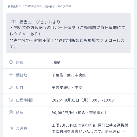
掲載更新日 : 2026年08月06日 案件番号 : 26-SQ636941
担当エージェントより
・初めての方も安心のサポート体制（ご勤務前に当日現地にて
レクチャーあり）
**専門分野・経験不問！**適応判断なども現場でフォローしま
す。
路線
JR線
勤務地
千葉県千葉市中央区
科目
美容皮膚科・不問
日程/時間
2026年8月31日（月） 9:00～19:00
給与
90,000円/回（税込・交通費別）
上限3,000円まで負担可能 原則公共交通機関
交通費
のご利用をお願いいたします。※車通勤・タ