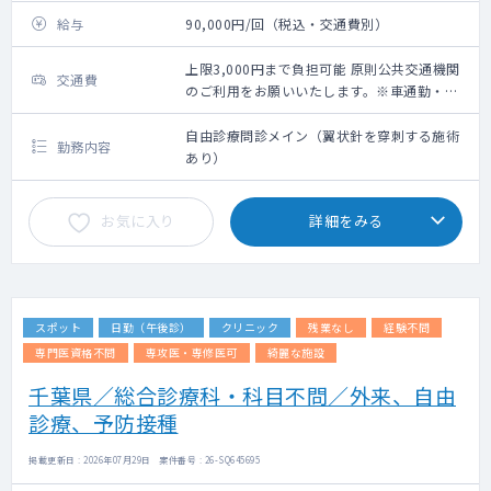
給与
90,000円/回（税込・交通費別）
上限3,000円まで負担可能 原則公共交通機関
交通費
のご利用をお願いいたします。※車通勤・タ
クシー利用要相談
自由診療問診メイン（翼状針を穿刺する施術
勤務内容
あり）
お気に入り
詳細をみる
スポット
日勤（午後診）
クリニック
残業なし
経験不問
専門医資格不問
専攻医・専修医可
綺麗な施設
千葉県／総合診療科・科目不問／外来、自由
診療、予防接種
掲載更新日 : 2026年07月29日 案件番号 : 26-SQ645695