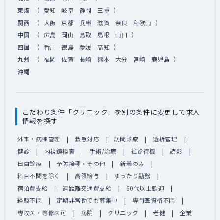
（
）
東海
愛知
岐阜
静岡
三重
（
）
関西
大阪
京都
兵庫
滋賀
奈良
和歌山
（
）
中国
広島
岡山
鳥取
島根
山口
（
）
四国
香川
徳島
愛媛
高知
（
）
九州
福岡
佐賀
長崎
熊本
大分
宮崎
鹿児島
沖縄
こだわり条件「クリニック」を別の条件に変更して求人
情報を探す
外来・病棟管理
救急対応
訪問診療
透析管理
健診
内視鏡検査
手術/治療
往診待機
読影
自由診療
予防接種・その他
新着のみ
科目不問を除く
高額給与
ゆったり勤務
宿泊費支給
遠距離交通費支給
60代以上歓迎
経験不問
定期非常勤でも募集中
専門医資格不問
専攻医・専修医可
病院
クリニック
老健
企業