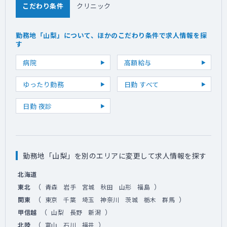
こだわり条件
クリニック
勤務地「山梨」について、ほかのこだわり条件で求人情報を探
す
病院
高額給与
ゆったり勤務
日勤 すべて
日勤 夜診
勤務地「山梨」を別のエリアに変更して求人情報を探す
北海道
（
）
東北
青森
岩手
宮城
秋田
山形
福島
（
）
関東
東京
千葉
埼玉
神奈川
茨城
栃木
群馬
（
）
甲信越
山梨
長野
新潟
（
）
北陸
富山
石川
福井