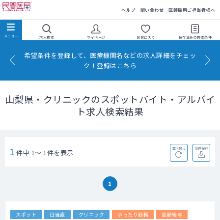
民間医局
ヘルプ
問い合わせ
医師採用ご担当者様へ
求人検索
マイページ
お気に入り
保存済みの
検索条件
希望条件を登録して、医療機関名などの求人詳細をチェッ
ク！登録はこちら
山梨県・クリニックのスポットバイト・アルバイ
ト求人検索結果
1
並べ替え
条件保存
件中 1～ 1件を表示
1
スポット
日当直
クリニック
ゆったり勤務
高額給与