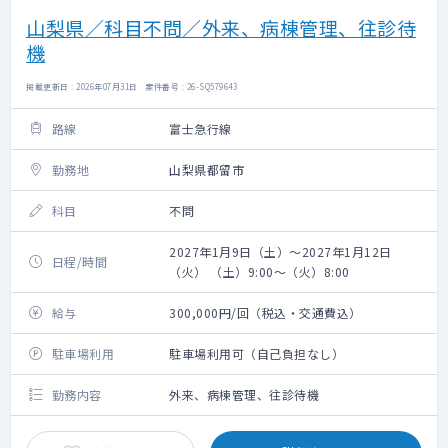
山梨県／科目不問／外来、病棟管理、往診待
機
掲載更新日 : 2026年07月31日 案件番号 : 26-SQ579643
路線
富士急行線
勤務地
山梨県都留市
科目
不問
2027年1月9日（土）～2027年1月12日
日程/時間
（火） （土）9:00～（火）8:00
給与
300,000円/回（税込・交通費込）
駐車場利用
駐車場利用可（自己負担なし）
勤務内容
外来、病棟管理、往診待機