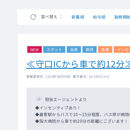
並べ替え ：
新着順
給与順
勤務開
NEW
スポット
当直
病院
急募
インセ
≪守口ICから車で約12
掲載更新日 : 2026年08月06日 案件番号 : 26-SX651318
担当エージェントより
◆インセンティブあり！
◆最寄駅からバスで10～15分程度、バス停が病
◆阪大病院から車で約20分の距離にございます！