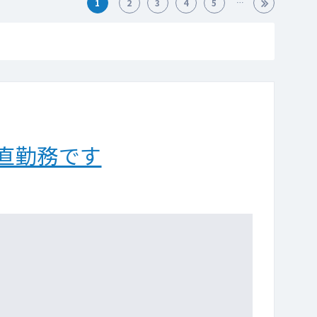
1
2
3
4
5
直勤務です