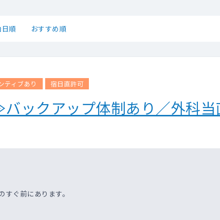
始日順
おすすめ順
ンティブあり
宿日直許可
分≫バックアップ体制あり／外科当
院のすぐ前にあります。