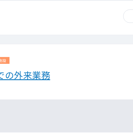
施設
での外来業務