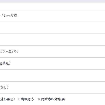
モノレール線
00～翌9:00
交通費込）
担なし）
形外科疾患）＋病棟対応 ※両診療科対応要