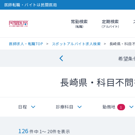
医師転職・バイトは民間医局
常勤検索
定期検索
民間医局
（転職）
（アルバイト）
医師求人・転職TOP
スポットアルバイト求人検索
長崎県・科目
希望条
長崎県・科目不問
日程
診療科目
勤務地
1
126
件中 1～ 20件を表示