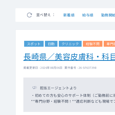
並べ替え ：
新着順
給与順
勤務開
スポット
日勤
クリニック
経験不問
専門
長崎県／美容皮膚科・科
掲載更新日 : 2026年08月06日 案件番号 : 26-SF637398
担当エージェントより
・初めての方も安心のサポート体制（ご勤務前に
**専門分野・経験不問！**適応判断なども現場で