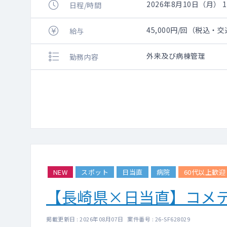
2026年8月10日（月） 18
日程/時間
45,000円/回（税込・
給与
外来及び病棟管理
勤務内容
NEW
スポット
日当直
病院
60代以上歓迎
【長崎県×日当直】コメ
掲載更新日 : 2026年08月07日 案件番号 : 26-SF628029