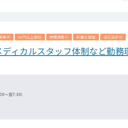
募集中
60代以上歓迎
時間調整可
綺麗な施設
宿日直許可
メディカルスタッフ体制など勤務
～翌7:30）