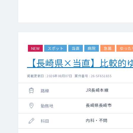
NEW
スポット
当直
病院
急募
ゆった
【長崎県×当直】比較的
掲載更新日 : 2026年08月07日 案件番号 : 26-SF651655
JR長崎本線
路線
長崎県長崎市
勤務地
内科・不問
科目