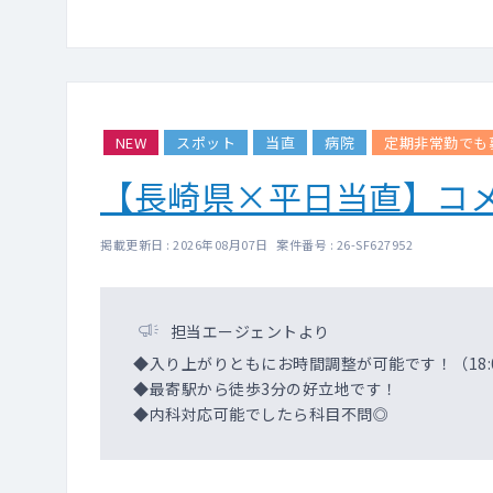
NEW
スポット
当直
病院
定期非常勤でも
【長崎県×平日当直】コ
掲載更新日 : 2026年08月07日 案件番号 : 26-SF627952
担当エージェントより
◆入り上がりともにお時間調整が可能です！（18:00
◆最寄駅から徒歩3分の好立地です！
◆内科対応可能でしたら科目不問◎