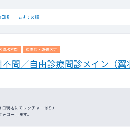
始日順
おすすめ順
医資格不問
専攻医・専修医可
目不問／自由診療問診メイン（翼
当日現地にてレクチャーあり）
フォローします。