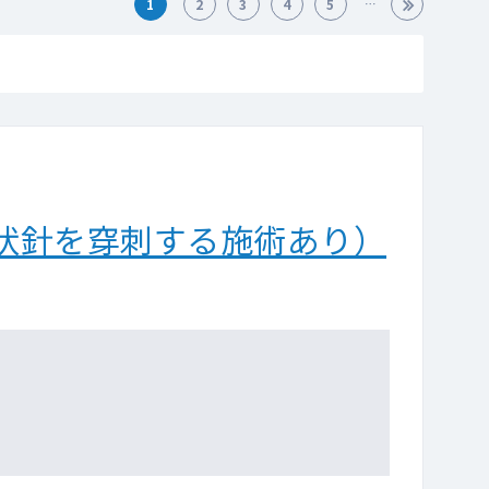
1
2
3
4
5
状針を穿刺する施術あり）