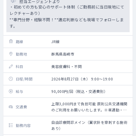
担当エージェントより
・初めての方も安心のサポート体制（ご勤務前に当日現地にて
レクチャーあり）
**専門分野・経験不問！**適応判断なども現場でフォローしま
す。
路線
JR線
勤務地
群馬県高崎市
科目
美容皮膚科・不問
日程/時間
2026年8月27日（木） 9:00～19:00
給与
90,000円/回（税込・交通費別）
上限3,000円まで負担可能 原則公共交通機関
交通費
のご利用をお願いいたします。※車通勤・タ
クシー利用要相談
自由診療問診メイン（翼状針を穿刺する施術
勤務内容
あり）