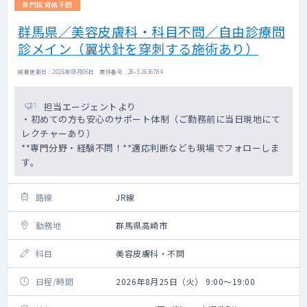
専門医資格不問
群馬県／美容皮膚科・科目不問／自由診療問
診メイン（翼状針を穿刺する施術あり）
掲載更新日 : 2026年08月06日 案件番号 : 26-SJ636784
担当エージェントより
・初めての方も安心のサポート体制（ご勤務前に当日現地にて
レクチャーあり）
**専門分野・経験不問！**適応判断なども現場でフォローしま
す。
路線
JR線
勤務地
群馬県高崎市
科目
美容皮膚科・不問
日程/時間
2026年8月25日（火） 9:00～19:00