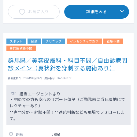
お気に入り
詳細をみる
スポット
日勤
クリニック
インセンティブあり
経験不問
専門医資格不問
群馬県／美容皮膚科・科目不問／自由診療問
診メイン（翼状針を穿刺する施術あり）
掲載更新日 : 2026年08月06日 案件番号 : 26-SJ636781
担当エージェントより
・初めての方も安心のサポート体制（ご勤務前に当日現地にて
レクチャーあり）
**専門分野・経験不問！**適応判断なども現場でフォローしま
す。
路線
JR線