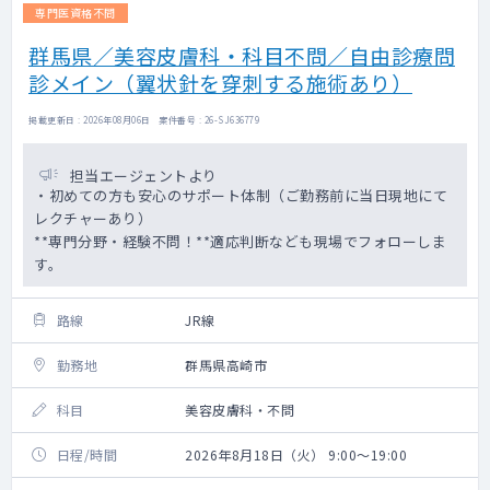
専門医資格不問
群馬県／美容皮膚科・科目不問／自由診療問
診メイン（翼状針を穿刺する施術あり）
掲載更新日 : 2026年08月06日 案件番号 : 26-SJ636779
担当エージェントより
・初めての方も安心のサポート体制（ご勤務前に当日現地にて
レクチャーあり）
**専門分野・経験不問！**適応判断なども現場でフォローしま
す。
路線
JR線
勤務地
群馬県高崎市
科目
美容皮膚科・不問
日程/時間
2026年8月18日（火） 9:00～19:00