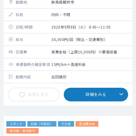
勤務地
群馬県館林市
科目
内科・不問
日程/時間
2026年9月8日（火） 8:45～11:50
給与
30,000円/回（税込・交通費別）
交通費
実費支給（上限10,000円）※要領収書
車通勤時の補足事項
15円/km＋高速料金
勤務内容
巡回健診
お気に入り
詳細をみる
スポット
日勤（午前診）
その他
宿泊費支給
専攻医・専修医可