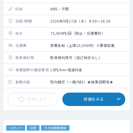
科目
内科・不問
日程/時間
2026年9月17日（木） 8:00～16:30
給与
75,000円/回（税込・交通費別）
交通費
実費支給（上限10,000円）※要領収書
駐車場利用
駐車場利用可（自己負担なし）
車通勤時の補足事項
15円/km+高速料金
勤務内容
院内健診（一般内科）★結果説明有★
お気に入り
詳細をみる
スポット
日勤
その他医療施設