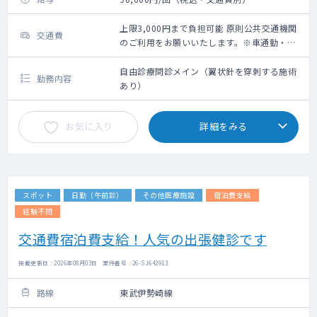
上限3,000円まで負担可能 原則公共交通機関
交通費
のご利用をお願いいたします。※車通勤・タ
クシー利用要相談
自由診療問診メイン（翼状針を穿刺する施術
勤務内容
あり）
お気に入り
詳細をみる
スポット
日勤（午前診）
その他医療施設
宿泊費支給
経験不問
交通費宿泊費支給！人気の出張健診です
掲載更新日 : 2026年08月03日 案件番号 : 26-SJ642913
路線
東武伊勢崎線