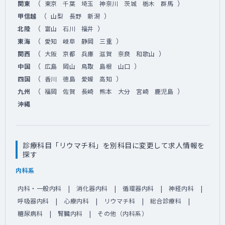
（
）
関東
東京
千葉
埼玉
神奈川
茨城
栃木
群馬
（
）
甲信越
山梨
長野
新潟
（
）
北陸
富山
石川
福井
（
）
東海
愛知
岐阜
静岡
三重
（
）
関西
大阪
京都
兵庫
滋賀
奈良
和歌山
（
）
中国
広島
岡山
鳥取
島根
山口
（
）
四国
香川
徳島
愛媛
高知
（
）
九州
福岡
佐賀
長崎
熊本
大分
宮崎
鹿児島
沖縄
診療科目「リウマチ科」を別科目に変更して求人情報を
探す
内科系
内科・一般内科
消化器内科
循環器内科
神経内科
呼吸器内科
心療内科
リウマチ科
総合診療科
糖尿病科
腎臓内科
その他（内科系）