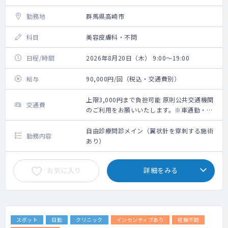
勤務地
群馬県高崎市
科目
美容皮膚科・不問
日程/時間
2026年8月20日（木） 9:00～19:00
給与
90,000円/回（税込・交通費別）
上限3,000円まで負担可能 原則公共交通機関
交通費
のご利用をお願いいたします。※車通勤・タ
クシー利用要相談
自由診療問診メイン（翼状針を穿刺する施術
勤務内容
あり）
お気に入り
詳細をみる
スポット
日勤
クリニック
インセンティブあり
経験不問