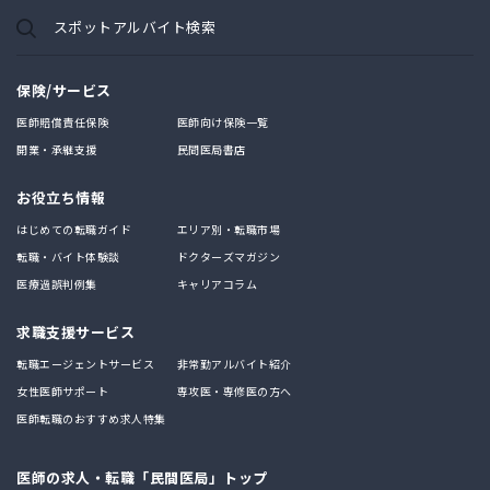
スポットアルバイト検索
保険/サービス
医師賠償責任保険
医師向け保険一覧
開業・承継支援
民間医局書店
お役立ち情報
はじめての転職ガイド
エリア別・転職市場
転職・バイト体験談
ドクターズマガジン
医療過誤判例集
キャリアコラム
求職支援サービス
転職エージェントサービス
非常勤アルバイト紹介
女性医師サポート
専攻医・専修医の方へ
医師転職のおすすめ求人特集
医師の求人・転職「民間医局」トップ