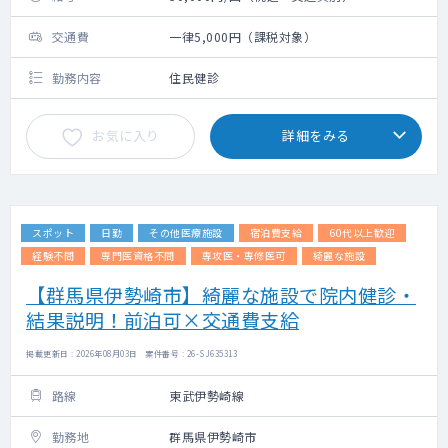
交通費
一律5,000円（課税対象）
勤務内容
住民健診
お気に入り
詳細をみる
スポット
日勤
その他医療施設
宿泊費支給
60代以上歓迎
経験不問
専門医資格不問
専攻医・専修医可
綺麗な施設
【群馬県伊勢崎市】綺麗な施設で院内健診・
結果説明！前泊可×交通費支給
掲載更新日 : 2026年08月03日 案件番号 : 26-SJ635313
路線
東武伊勢崎線
勤務地
群馬県伊勢崎市