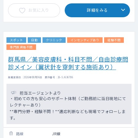
お気に入り
詳細をみる
スポット
日勤
クリニック
インセンティブあり
経験不問
専門医資格不問
群馬県／美容皮膚科・科目不問／自由診療問
診メイン（翼状針を穿刺する施術あり）
掲載更新日 : 2026年08月06日 案件番号 : 26-SJ636786
担当エージェントより
・初めての方も安心のサポート体制（ご勤務前に当日現地にて
レクチャーあり）
**専門分野・経験不問！**適応判断なども現場でフォローしま
す。
路線
JR線