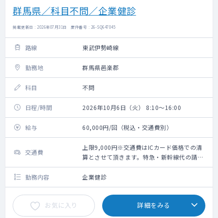
群馬県／科目不問／企業健診
掲載更新日 : 2026年07月31日 案件番号 : 26-SQ647045
路線
東武伊勢崎線
勤務地
群馬県邑楽郡
科目
不問
日程/時間
2026年10月6日（火） 8:10～16:00
給与
60,000円/回（税込・交通費別）
上限9,000円※交通費はICカード価格での清
交通費
算とさせて頂きます。特急・新幹線代の請求
不可。
勤務内容
企業健診
お気に入り
詳細をみる