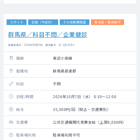
スポット
日勤（午前診）
その他医療施設
専攻医・専修医可
群馬県／科目不問／企業健診
掲載更新日 : 2026年08月05日 案件番号 : 26-SQ642304
路線
東武小泉線
勤務地
群馬県邑楽郡
科目
不問
日程/時間
2026年10月7日（水） 8:30～12:00
給与
35,000円/回（税込・交通費別）
交通費
公共交通機関代実費支給（上限8,000円）
駐車場利用
駐車場利用不可