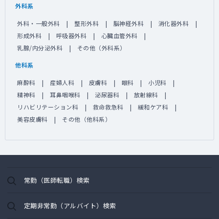
外科系
外科・一般外科
整形外科
脳神経外科
消化器外科
形成外科
呼吸器外科
心臓血管外科
乳腺/内分泌外科
その他（外科系）
他科系
麻酔科
産婦人科
皮膚科
眼科
小児科
精神科
耳鼻咽喉科
泌尿器科
放射線科
リハビリテーション科
救命救急科
緩和ケア科
美容皮膚科
その他（他科系）
常勤（医師転職）検索
定期非常勤（アルバイト）検索