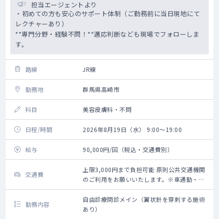
担当エージェントより
・初めての方も安心のサポート体制（ご勤務前に当日現地にて
レクチャーあり）
**専門分野・経験不問！**適応判断なども現場でフォローしま
す。
路線
JR線
勤務地
群馬県高崎市
科目
美容皮膚科・不問
日程/時間
2026年8月19日（水） 9:00～19:00
給与
90,000円/回（税込・交通費別）
上限3,000円まで負担可能 原則公共交通機関
交通費
のご利用をお願いいたします。※車通勤・タ
クシー利用要相談
自由診療問診メイン（翼状針を穿刺する施術
勤務内容
あり）