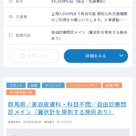
給与
90,000円/回（税込・交通費別）
上限3,000円まで負担可能 原則公共交通機関
交通費
のご利用をお願いいたします。※車通勤・タ
クシー利用要相談
自由診療問診メイン（翼状針を穿刺する施術
勤務内容
あり）
お気に入り
詳細をみる
スポット
日勤
クリニック
インセンティブあり
経験不問
専門医資格不問
群馬県／美容皮膚科・科目不問／自由診療問
診メイン（翼状針を穿刺する施術あり）
掲載更新日 : 2026年08月06日 案件番号 : 26-SJ636785