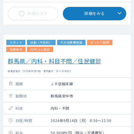
お気に入り
詳細をみる
スポット
日勤（午前診）
その他医療施設
ゆったり勤務
高額給与
60代以上歓迎
群馬県／内科・科目不問／住民健診
掲載更新日 : 2026年08月04日 案件番号 : 26-SJ649815
路線
ＪＲ信越本線
勤務地
群馬県安中市
科目
内科・不問
日程/時間
2026年9月14日（月） 8:30～12:30
給与
50,000円/回（税込・交通費別）