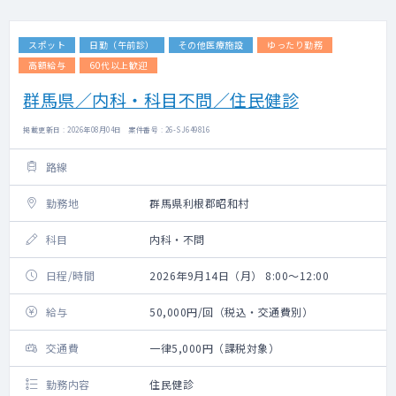
スポット
日勤（午前診）
その他医療施設
ゆったり勤務
高額給与
60代以上歓迎
群馬県／内科・科目不問／住民健診
掲載更新日 : 2026年08月04日 案件番号 : 26-SJ649816
路線
勤務地
群馬県利根郡昭和村
科目
内科・不問
日程/時間
2026年9月14日（月） 8:00～12:00
給与
50,000円/回（税込・交通費別）
交通費
一律5,000円（課税対象）
勤務内容
住民健診