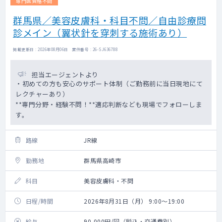
専門医資格不問
群馬県／美容皮膚科・科目不問／自由診療問
診メイン（翼状針を穿刺する施術あり）
掲載更新日 : 2026年08月06日 案件番号 : 26-SJ636788
担当エージェントより
・初めての方も安心のサポート体制（ご勤務前に当日現地にて
レクチャーあり）
**専門分野・経験不問！**適応判断なども現場でフォローしま
す。
路線
JR線
勤務地
群馬県高崎市
科目
美容皮膚科・不問
日程/時間
2026年8月31日（月） 9:00～19:00
給与
90,000円/回（税込・交通費別）