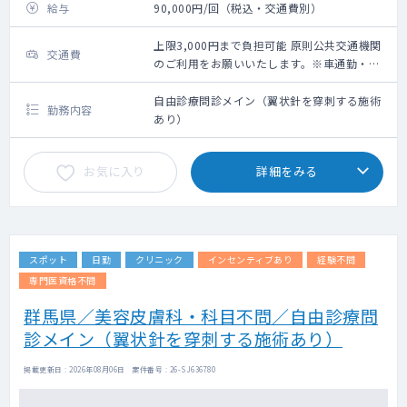
給与
90,000円/回（税込・交通費別）
上限3,000円まで負担可能 原則公共交通機関
交通費
のご利用をお願いいたします。※車通勤・タ
クシー利用要相談
自由診療問診メイン（翼状針を穿刺する施術
勤務内容
あり）
お気に入り
詳細をみる
スポット
日勤
クリニック
インセンティブあり
経験不問
専門医資格不問
群馬県／美容皮膚科・科目不問／自由診療問
診メイン（翼状針を穿刺する施術あり）
掲載更新日 : 2026年08月06日 案件番号 : 26-SJ636780