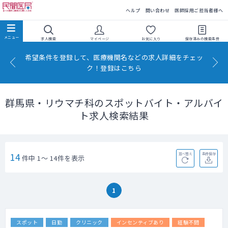
民間医局
ヘルプ
問い合わせ
医師採用ご担当者様へ
求人検索
マイページ
お気に入り
保存済みの
検索条件
希望条件を登録して、医療機関名などの求人詳細をチェッ
ク！登録はこちら
群馬県・リウマチ科のスポットバイト・アルバイ
ト求人検索結果
14
並べ替え
条件保存
件中 1～ 14件を表示
1
スポット
日勤
クリニック
インセンティブあり
経験不問