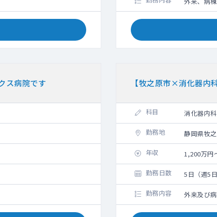
外来、病棟
クス病院です
【牧之原市×消化器内
科目
消化器内科
勤務地
静岡県牧之
年収
1,200万円
勤務日数
5日（週5
勤務内容
外来及び病