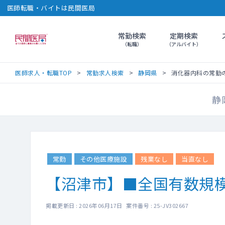
医師転職・バイトは民間医局
常勤検索
定期検索
民間医局
（転職）
（アルバイト）
医師求人・転職TOP
常勤求人検索
静岡県
消化器内科の常勤の求人
静
常勤
その他医療施設
残業なし
当直なし
【沼津市】■全国有数規模
掲載更新日 : 2026年06月17日 案件番号 : 25-JV302667