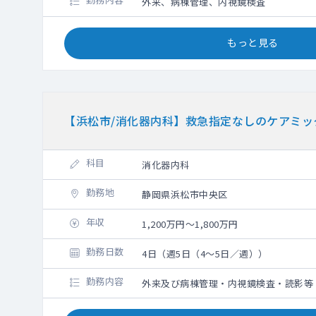
外来、病棟管理、内視鏡検査
もっと見る
【浜松市/消化器内科】救急指定なしのケアミッ
科目
消化器内科
勤務地
静岡県浜松市中央区
年収
1,200万円～1,800万円
勤務日数
4日（週5日（4～5日／週））
勤務内容
外来及び病棟管理・内視鏡検査・読影等