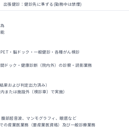
) 出張健診：健診先に準ずる(勤務中は禁煙)
の為
可能
PET・脳ドック・一般健診・各種がん検診
人間ドック・健康診断（院内外）の診察・読影業務
（結果および判定出力済み）
施設内または施設外〔検診車〕で実施）
、腹部超音波、マンモグラフィ、眼底など
企業での産業医業務（要産業医資格）及び一般診療業務