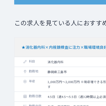
この求人を見ている人におすす
★消化器内科×内視鏡検査に注力×職場環境良
科目
消化器内科
勤務地
静岡県三島市
年収
1,000万円～2,000万円 ※現収増で
す
勤務日数
4.5日（週4.5～5.5日（週32時間以上必
勤務内容