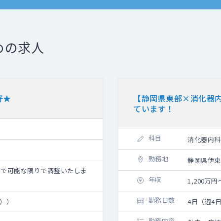
めの求人
好★
【静岡県東部×消化器
ています！
科目
消化器内科
勤務地
静岡県伊東
きる形で可能な限りで調整いたしま
年収
1,200万
勤務日数
須））
4日（週4
勤務内容