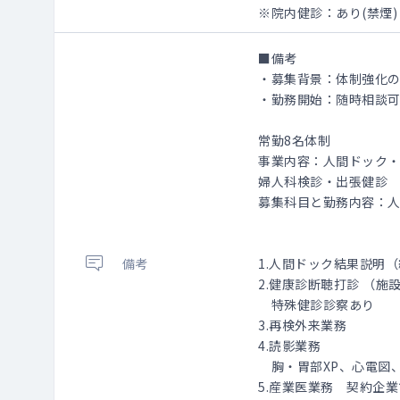
※院内健診：あり(禁煙
■備考
・募集背景：体制強化
・勤務開始：随時相談
常勤8名体制
事業内容：人間ドック・
婦人科検診・出張健診
募集科目と勤務内容：
備考
1.人間ドック結果説明
2.健康診断聴打診 （
特殊健診診察あり
3.再検外来業務
4.読影業務
胸・胃部XP、心電図
5.産業医業務 契約