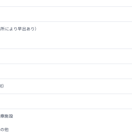
診場所により早出あり）
制）
医療施設
その他