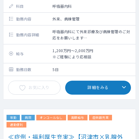
科目
呼吸器内科
勤務内容
外来、病棟管理
呼吸器内科にて外来診療及び病棟管理のご対
勤務内容詳細
応をお願いします
詳しい勤務内容はご相談の上、決定いたしま
す
1,200万円～2,000万円
給与
※ご経験により応相談
■備考
・募集背景：体制強化の為
勤務日数
5日
・勤務開始：随時相談可能
お気に入り
詳細をみる
■勤務概要
・勤務内容：外来、病棟管理
常勤
病院
オンコールなし
高額給与
症例数充実
通勤便利
≪症例・福利厚生充実≫【沼津市×乳腺外