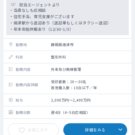
担当エージェントより
・当直なしも応相談
・住宅手当、育児支援がございます
・焼津駅から送迎あり（送迎車もしくはタクシー送迎）
・年末年始休暇あり（12/30~1/3）
勤務地
静岡県焼津市
科目
整形外科
勤務内容
外来及び病棟管理
受診者数：20～30名
勤務内容詳細
救急搬入数：10台以下／年
給与
2,000万円～2,400万円
勤務日数
週4日（4~5日応相談）
お気に入り
詳細をみる