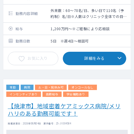
外来数：60〜70名/日、多い日で110名（予
勤務内容詳細
約制）名/日※人数はクリニック全体での目安
となります
内科外来のご対応をお願いいたします
給与
1,200万円～※ご経験により応相談
科目は内科・呼吸器内科・小児科・アレルギ
ー科となります
勤務日数
5日 ※週4日～相談可
地域医療にご興味のある若手医師を募集中で
す！
お気に入り
詳細をみる
～患者について～
外来患者 1日60〜70名、多い日で110名
（予約制）
7割が既存、2〜3割新規
常勤
病院
土・日・祝休み可
オンコールなし
高齢患者が多い傾向、1割小児
科目内訳 呼吸器内科5割、内科2〜3割、小
インセンティブあり
高額給与
学会補助あり
児科1割、その他
【焼津市】地域密着ケアミックス病院/メリ
ハリのある勤務可能です！
～体制～
医師 常勤1名（院長）、非常勤1名（小児
科）
掲載更新日 : 2026年08月04日 案件番号 : 25-JV304584
看護師2名、事務3名、心理カウンセラー2名