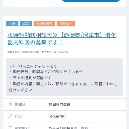
常勤
病院
時短勤務可
高額給与
≪時短勤務相談可≫【静岡県/沼津市】消化
器内科医の募集です！
掲載更新日 : 2026年08月06日 案件番号 : 25-JV301542
担当エージェントより
・勤務日数、時間などご相談くださいませ
・車での通勤が可能です
・勤務の内容に関してはご相談ができます為、お気軽にお申し
付けください
勤務地
静岡県沼津市
科目
消化器内科
勤務内容
外来及び病棟管理、検査