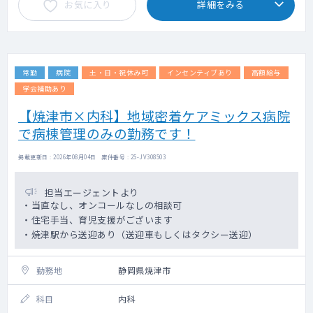
お気に入り
詳細をみる
常勤
病院
土・日・祝休み可
インセンティブあり
高額給与
学会補助あり
【焼津市×内科】地域密着ケアミックス病院
で病棟管理のみの勤務です！
掲載更新日 : 2026年08月04日 案件番号 : 25-JV308503
担当エージェントより
・当直なし、オンコールなしの相談可
・住宅手当、育児支援がございます
・焼津駅から送迎あり（送迎車もしくはタクシー送迎）
勤務地
静岡県焼津市
科目
内科