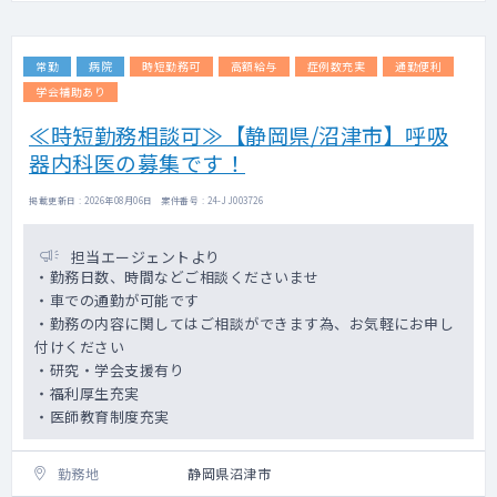
常勤
病院
時短勤務可
高額給与
症例数充実
通勤便利
学会補助あり
≪時短勤務相談可≫【静岡県/沼津市】呼吸
器内科医の募集です！
掲載更新日 : 2026年08月06日 案件番号 : 24-JJ003726
担当エージェントより
・勤務日数、時間などご相談くださいませ
・車での通勤が可能です
・勤務の内容に関してはご相談ができます為、お気軽にお申し
付けください
・研究・学会支援有り
・福利厚生充実
・医師教育制度充実
勤務地
静岡県沼津市