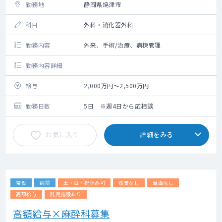
勤務地
静岡県焼津市
科目
外科・消化器外科
勤務内容
外来、手術/治療、病棟管理
勤務内容詳細
給与
2,000万円～2,500万円
勤務日数
5日 ※週4日から応相談
お気に入り
詳細をみる
常勤
病院
土・日・祝休み可
残業なし
当直なし
高額給与
託児施設あり
高額給与×麻酔科募集