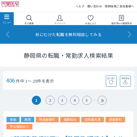
民間医局
ヘルプ
問い合わせ
医師採用ご担当者様へ
求人検索
マイページ
お気に入り
保存済みの
検索条件
秋にむけた転職を無料相談してみる
静岡県の転職・常勤求人検索結果
406
並べ替え
条件保存
件中 1～ 20件を表示
1
2
3
4
5
常勤
病院
時短勤務可
高額給与
症例数充実
通勤便利
学会補助あり