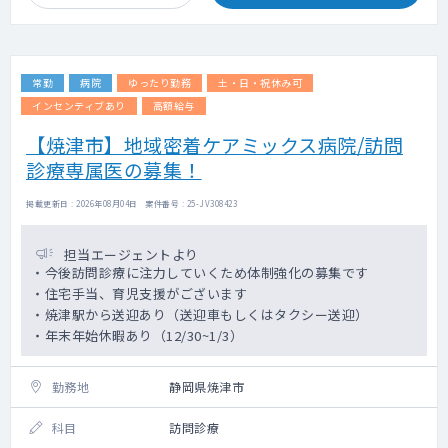
常勤
病院
ゆったり勤務
土・日・祝休み可
インセンティブあり
高額給与
【焼津市】地域密着ケアミックス病院/訪問
診療専属医の募集！
掲載更新日 : 2026年08月04日 案件番号 : 25-JV308423
担当エージェントより
・今後訪問診療に注力していくため体制強化の募集です
・住宅手当、育児支援がございます
・焼津駅から送迎あり（送迎車もしくはタクシー送迎）
・年末年始休暇あり（12/30~1/3）
勤務地
静岡県焼津市
科目
訪問診療