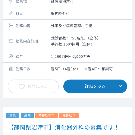
勤務地
静岡県沼津市
科目
脳神経外科
勤務内容
外来及び病棟管理、手術
受診者数：750名/日（全体）
勤務内容詳細
手術数:150件/月（全体）
脳神経外科のご対応をお願いいたします
給与
1,200万円～2,000万円
勤務日数
週5日（4週8休） ※週4日～相談可
お気に入り
詳細をみる
常勤
病院
時短勤務可
高額給与
【静岡県沼津市】消化器外科の募集です！