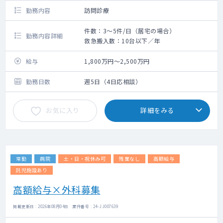
勤務内容
訪問診療
件数：3～5件/日（居宅の場合）
勤務内容詳細
救急搬入数：10台以下／年
給与
1,800万円～2,500万円
勤務日数
週5日（4日応相談）
お気に入り
詳細をみる
常勤
病院
土・日・祝休み可
残業なし
高額給与
託児施設あり
高額給与×外科募集
掲載更新日 : 2026年08月04日 案件番号 : 24-JJ007639