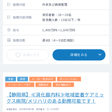
勤務内容
外来及び病棟管理
受診者数：20～30名
勤務内容詳細
救急搬入数：10台以下／年
給与
1,400万円～1,600万円
勤務日数
週4日（4～5日応相談）
お気に入り
詳細をみる
常勤
病院
土・日・祝休み可
オンコールなし
インセンティブあり
高額給与
学会補助あり
【静岡県】≪消化器内科≫地域密着ケアミッ
クス病院/メリハリのある勤務可能です！
掲載更新日 : 2026年08月04日 案件番号 : 25-JV304587