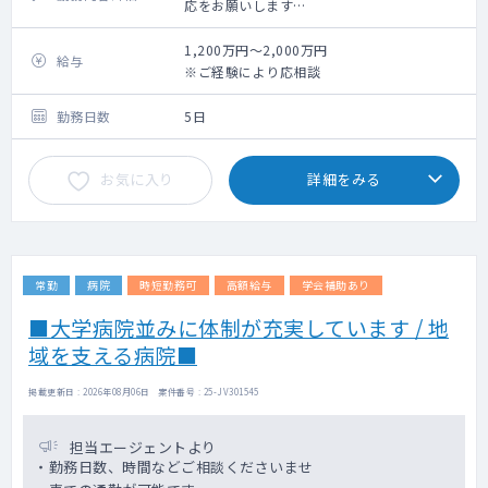
応をお願いします
詳しい勤務内容はご相談の上、決定いたしま
す
1,200万円～2,000万円
給与
※ご経験により応相談
■備考
・募集背景：体制強化の為
勤務日数
5日
・勤務開始：随時相談可能
お気に入り
詳細をみる
■勤務概要
・勤務内容：外来、病棟管理
常勤
病院
時短勤務可
高額給与
学会補助あり
■大学病院並みに体制が充実しています / 地
域を支える病院■
掲載更新日 : 2026年08月06日 案件番号 : 25-JV301545
担当エージェントより
・勤務日数、時間などご相談くださいませ