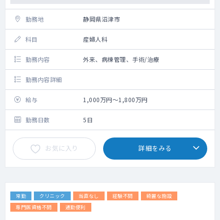
YAGレーザー：ＹＣ－200
網膜光凝固装置：ＹＬＣ－500
勤務地
静岡県沼津市
【検査機器】
科目
産婦人科
光干渉断層計：DRI OCT Triton PLUS
光学式眼内寸法測定装置：IOLマスター700
勤務内容
外来、病棟管理、手術/治療
静的自動視野計：HFAⅢ840
勤務内容詳細
給与
1,000万円～1,800万円
勤務日数
5日
お気に入り
詳細をみる
常勤
クリニック
当直なし
経験不問
綺麗な施設
専門医資格不問
通勤便利