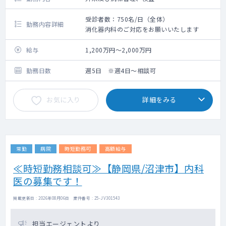
受診者数：750名/日（全体）
勤務内容詳細
消化器内科のご対応をお願いいたします
給与
1,200万円～2,000万円
勤務日数
週5日 ※週4日～相談可
お気に入り
詳細をみる
常勤
病院
時短勤務可
高額給与
≪時短勤務相談可≫【静岡県/沼津市】内科
医の募集です！
掲載更新日 : 2026年08月06日 案件番号 : 25-JV301543
担当エージェントより