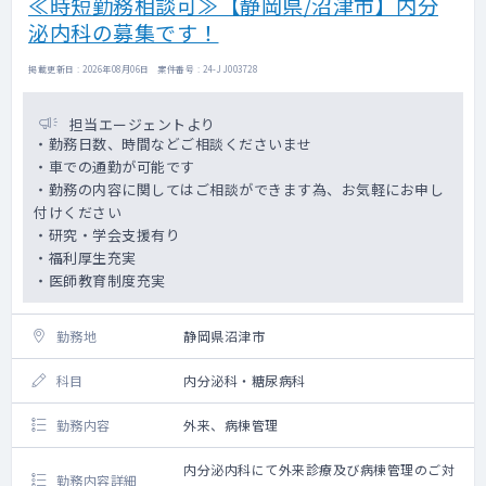
≪時短勤務相談可≫【静岡県/沼津市】内分
泌内科の募集です！
掲載更新日 : 2026年08月06日 案件番号 : 24-JJ003728
担当エージェントより
・勤務日数、時間などご相談くださいませ
・車での通勤が可能です
・勤務の内容に関してはご相談ができます為、お気軽にお申し
付けください
・研究・学会支援有り
・福利厚生充実
・医師教育制度充実
勤務地
静岡県沼津市
科目
内分泌科・糖尿病科
勤務内容
外来、病棟管理
内分泌内科にて外来診療及び病棟管理のご対
勤務内容詳細