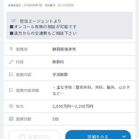
掲載更新日 : 2026年08月04日 案件番号 : 26-JV310308
担当エージェントより
■オンコール有無の相談が可能です
■遠方からの交通費もご相談下さい
勤務地
静岡県焼津市
科目
麻酔科
勤務内容
手術麻酔
・主な手術：整形外科、外科、脳外、心カテ
勤務内容詳細
など
・麻酔科管理症例数：2022年度660件、2023
年度673件、2024年度793件
給与
2,000万円～2,200万円
・電子カルテ
勤務日数
5日
お気に入り
詳細をみる