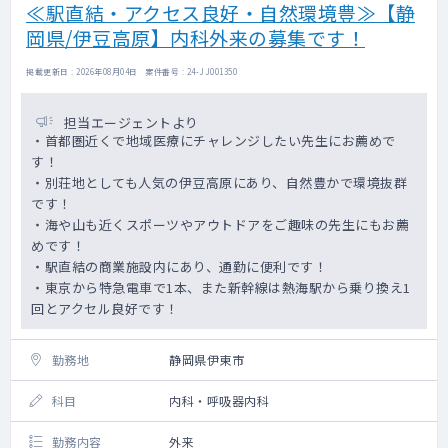
≪駅直結・アクセス良好・自然環境豊≫【静
岡県/伊豆高原】内科外来の募集です！
掲載更新日 : 2026年08月04日 案件番号 : 24-JJ001350
担当エージェントより
・首都圏近くで地域医療にチャレンジしたい先生にお薦めで
す！
・別荘地としても人気の伊豆高原にあり、自然豊かで環境抜群
です！
・海や山も近くスポーツやアウトドアをご趣味の先生にもお薦
めです！
・駅直結の商業施設内にあり、通勤に便利です！
・東京から特急電車で1本、また新幹線は熱海駅から乗り換え1
回とアクセル良好です！
勤務地
静岡県伊東市
科目
内科・呼吸器内科
勤務内容
外来