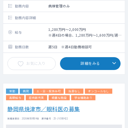
勤務内容
病棟管理のみ
勤務内容詳細
1,280万円～2,000万円
給与
※週4日の場合、1,280万円～1,600万円/週5
日の場合、1,600万円～2,000万円＋別途手当
※スキルやご経験、現収、面接時の印象によ
勤務日数
週5日 ※週4日勤務相談可
って総合的に判断
お気に入り
詳細をみる
常勤
病院
土・日・祝休み可
当直なし
オンコールなし
高額給与
症例数充実
綺麗な施設
学会補助あり
静岡県焼津市／眼科医の募集
掲載更新日 : 2026年08月04日 案件番号 : 25-JV308422