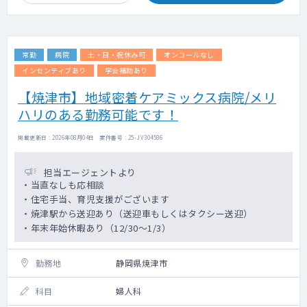
常勤
病院
土・日・祝休み可
オンコールなし
インセンティブあり
学会補助あり
【焼津市】地域密着ケアミックス病院/メリ
ハリのある勤務可能です！
掲載更新日 : 2026年08月04日 案件番号 : 25-JV304586
担当エージェントより
・当直なしも応相談
・住宅手当、育児支援がございます
・焼津駅から送迎あり（送迎車もしくはタクシー送迎）
・年末年始休暇あり（12/30～1/3）
勤務地
静岡県焼津市
科目
婦人科