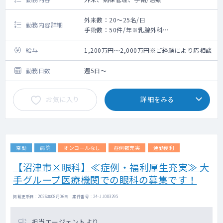
外来数：20～25名/日
勤務内容詳細
手術数：50件/年※乳腺外科
乳腺外科にて外来、病棟管理、手術のご対応
をお願いします。
給与
1,200万円～2,000万円※ご経験により応相談
詳しいお仕事内容はご相談の上、決定いたし
ます。
勤務日数
週5日～
◇ 外来コマ数：2～3回／週、20～25名／コ
お気に入り
詳細をみる
マ
◇ 入院受持数：10名 ◇ 日当直回数：1～2回
／月 ◇ オンコール：有
◇ 超勤時間数：平均25時間／月 ◇ 電子カル
テ：有
常勤
病院
オンコールなし
症例数充実
通勤便利
募集求人の概要
【沼津市×眼科】≪症例・福利厚生充実≫ 大
手グループ医療機関での眼科の募集です！
◇ 勤務日 週４～５日勤務
◇ 勤務時間 ８時３０分 – １７時００分
掲載更新日 : 2026年08月06日 案件番号 : 24-JJ003295
※育児介護短時間のご相談も可。
◇ 給与・待遇 当法人規程による、お問い合わ
せください。
担当エージェントより