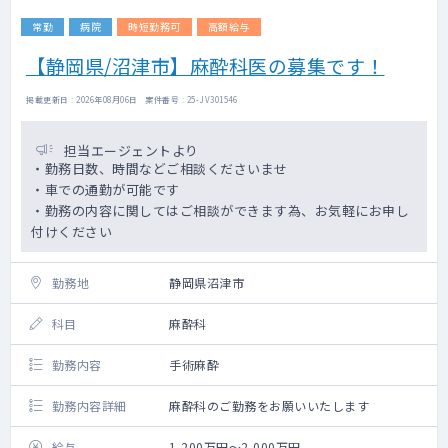
常勤
病院
時短勤務可
高額給与
【静岡県/沼津市】麻酔科医の募集です！
掲載更新日 : 2026年08月06日 案件番号 : 25-JV301546
担当エージェントより
・勤務日数、時間などご相談くださいませ
・車での通勤が可能です
・勤務の内容に関してはご相談ができます為、お気軽にお申し
付けください
勤務地
静岡県沼津市
科目
麻酔科
勤務内容
手術麻酔
勤務内容詳細
麻酔科のご勤務をお願いいたします
給与
1,200万円～2,000万円