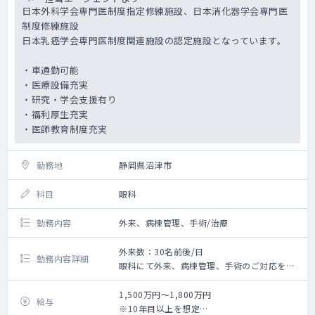
◇ 住宅補助 単身：66,000円／月、世帯：
日本外科学会専門医制度指定修練施設、日本消化器学会専門医
110,000円／月
制度修練施設
※持ち家補助有り
日本乳癌学会専門医制度関連施設の認定施設となっています。
◇ 赴任費用 全額負担
◇ 休日・休暇 ４週８休／有給休暇／厚生休暇
・車通勤可能
◇ 学会・研修費補助あり
・医療設備充実
◇ 医師賠償保険は団体で加入しています
・研究・学会支援有り
・福利厚生充実
・医師教育制度充実
勤務地
静岡県沼津市
科目
眼科
勤務内容
外来、病棟管理、手術/治療
外来数：30名前後/日
勤務内容詳細
眼科にて外来、病棟管理、手術のご対応をお
願いします。
詳しいお仕事内容はご相談の上、決定いたし
1,500万円～1,800万円
給与
ます。
※10年目以上を想定