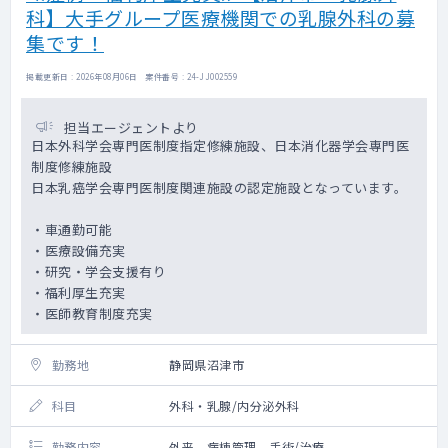
科】大手グループ医療機関での乳腺外科の募
集です！
掲載更新日 : 2026年08月06日 案件番号 : 24-JJ002559
担当エージェントより
日本外科学会専門医制度指定修練施設、日本消化器学会専門医
制度修練施設
日本乳癌学会専門医制度関連施設の認定施設となっています。
・車通勤可能
・医療設備充実
・研究・学会支援有り
・福利厚生充実
・医師教育制度充実
勤務地
静岡県沼津市
科目
外科・乳腺/内分泌外科
勤務内容
外来、病棟管理、手術/治療