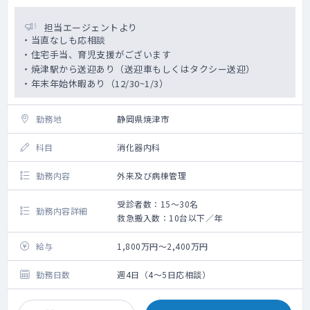
担当エージェントより
・当直なしも応相談
・住宅手当、育児支援がございます
・焼津駅から送迎あり（送迎車もしくはタクシー送迎）
・年末年始休暇あり（12/30~1/3）
勤務地
静岡県焼津市
科目
消化器内科
勤務内容
外来及び病棟管理
受診者数：15～30名
勤務内容詳細
救急搬入数：10台以下／年
給与
1,800万円～2,400万円
勤務日数
週4日（4～5日応相談）