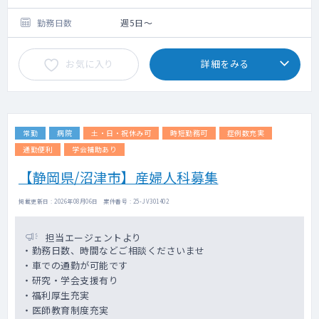
※賞与、当直手当、時間外手当等含む
主な診療は眼科一般、白内障、緑内障、網膜
勤務日数
週5日～
硝子体疾患等となります。
白内障手術は約30件程度/月、外来患者数は
お気に入り
詳細をみる
初再診含め約30名/日となります。
(募集求人の概要)
◇ 勤務日 週４～５日勤務
◇ 勤務時間 ８時３０分 – １７時００分
常勤
病院
土・日・祝休み可
時短勤務可
症例数充実
※育児介護短時間のご相談も可。
◇ 給与・待遇 当法人規程による、お問い合わ
通勤便利
学会補助あり
せください。
【静岡県/沼津市】産婦人科募集
◇ 住宅補助 単身：66,000円／月、世帯：
110,000円／月
掲載更新日 : 2026年08月06日 案件番号 : 25-JV301402
※持ち家補助有り
◇ 赴任費用 全額負担
◇ 休日・休暇 ４週８休／有給休暇／厚生休暇
担当エージェントより
◇ 学会・研修費補助あり
・勤務日数、時間などご相談くださいませ
◇ 医師賠償保険は団体で加入しています
・車での通勤が可能です
・研究・学会支援有り
【手術機器】
・福利厚生充実
白内障手術装置：CENTURION
・医師教育制度充実