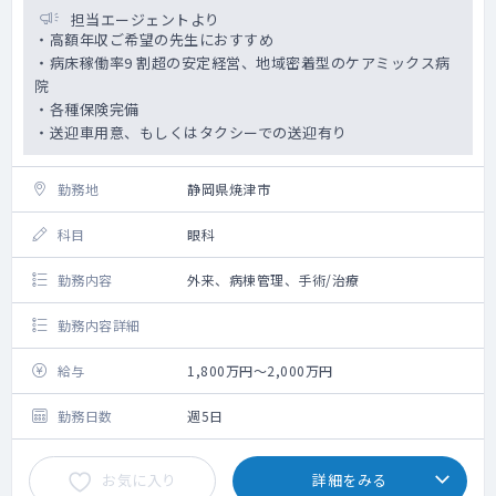
担当エージェントより
・高額年収ご希望の先生におすすめ
・病床稼働率9 割超の安定経営、地域密着型のケアミックス病
院
・各種保険完備
・送迎車用意、もしくはタクシーでの送迎有り
勤務地
静岡県焼津市
科目
眼科
勤務内容
外来、病棟管理、手術/治療
勤務内容詳細
給与
1,800万円～2,000万円
勤務日数
週5日
お気に入り
詳細をみる