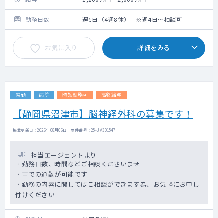
勤務日数
週5日（4週8休） ※週4日～相談可
お気に入り
詳細をみる
常勤
病院
時短勤務可
高額給与
【静岡県沼津市】脳神経外科の募集です！
掲載更新日 : 2026年08月06日 案件番号 : 25-JV301547
担当エージェントより
・勤務日数、時間などご相談くださいませ
・車での通勤が可能です
・勤務の内容に関してはご相談ができます為、お気軽にお申し
付けください