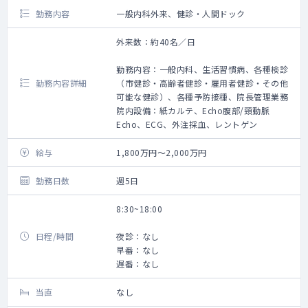
勤務内容
一般内科外来、健診・人間ドック
外来数：約40名／日
勤務内容：一般内科、生活習慣病、各種検診
勤務内容詳細
（市健診・高齢者健診・雇用者健診・その他
可能な健診）、各種予防接種、院長管理業務
院内設備：紙カルテ、Echo腹部/頸動脈
Echo、ECG、外注採血、レントゲン
給与
1,800万円～2,000万円
勤務日数
週5日
8:30~18:00
日程/時間
夜診：なし
早番：なし
遅番：なし
当直
なし