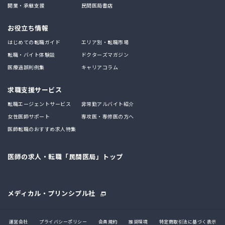
開業・承継支援
民間医局書店
お役立ち情報
はじめての転職ガイド
エリア別・転職市場
転職・バイト体験談
ドクターズマガジン
医療過誤判例集
キャリアコラム
求職支援サービス
転職エージェントサービス
非常勤アルバイト紹介
女性医師サポート
専攻医・専修医の方へ
医師転職のおすすめ求人特集
医師の求人・転職「民間医局」トップ
メディカル・プリンシプル社
運営会社
プライバシーポリシー
会員規約
推奨環境
特定商取引法に基づく表示