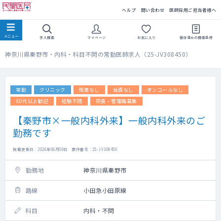
民間医局
ヘルプ
問い合わせ
医師採用ご担当者様へ
求人検索
マイページ
お気に入り
保存済みの
検索条件
神奈川県秦野市・内科・科目不問の常勤医師求人（25-JV308450）
常勤
クリニック
残業なし
当直なし
オンコールなし
60代以上歓迎
経験不問
院長・管理職募集
【秦野市×一般内科外来】一般内科外来のご
勤務です
掲載更新日 : 2026年06月09日 案件番号 : 25-JV308450
勤務地
神奈川県秦野市
路線
小田急小田原線
科目
内科・不問