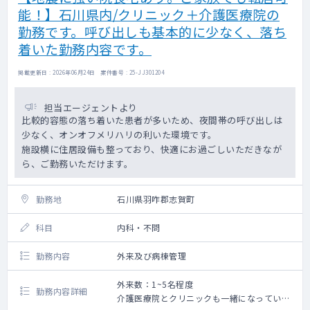
能！】石川県内/クリニック＋介護医療院の
勤務です。呼び出しも基本的に少なく、落ち
着いた勤務内容です。
掲載更新日 : 2026年06月24日 案件番号 : 25-JJ301204
担当エージェントより
比較的容態の落ち着いた患者が多いため、夜間帯の呼び出しは
少なく、オンオフメリハリの利いた環境です。
施設横に住居設備も整っており、快適にお過ごしいただきなが
ら、ご勤務いただけます。
勤務地
石川県羽咋郡志賀町
科目
内科・不問
勤務内容
外来及び病棟管理
外来数：1~5名程度
勤務内容詳細
介護医療院とクリニックも一緒になっている