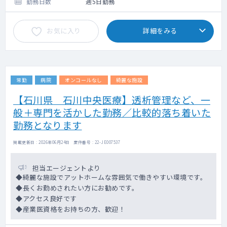
勤務日数
週5日勤務
お気に入り
詳細をみる
常勤
病院
オンコールなし
綺麗な施設
【石川県 石川中央医療】透析管理など、一
般＋専門を活かした勤務／比較的落ち着いた
勤務となります
掲載更新日 : 2026年06月24日 案件番号 : 22-JE007537
担当エージェントより
◆綺麗な施設でアットホームな雰囲気で働きやすい環境です。
◆長くお勤めされたい方にお勧めです。
◆アクセス良好です
◆産業医資格をお持ちの方、歓迎！