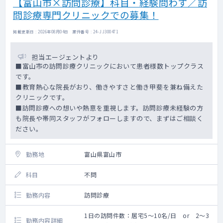
【富山市×訪問診療】科目・経験問わず／訪
問診療専門クリニックでの募集！
掲載更新日 : 2026年08月04日 案件番号 : 24-JJ300471
担当エージェントより
■富山市の訪問診療クリニックにおいて患者様数トップクラス
です。
■教育熱心な院長がおり、働きやすさと働き甲斐を兼ね備えた
クリニックです。
■訪問診療への想いや熱意を重視します。訪問診療未経験の方
も院長や帯同スタッフがフォローしますので、まずはご相談く
ださい。
勤務地
富山県富山市
科目
不問
勤務内容
訪問診療
1日の訪問件数：居宅5～10名/日 or 2～3
勤務内容詳細