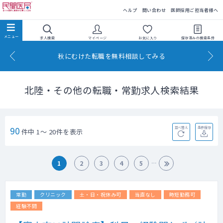
民間医局
ヘルプ
問い合わせ
医師採用ご担当者様へ
求人検索
マイページ
お気に入り
保存済みの
検索条件
秋にむけた転職を無料相談してみる
北陸・その他の転職・常勤求人検索結果
90
並べ替え
条件保存
件中 1～ 20件を表示
1
2
3
4
5
常勤
クリニック
土・日・祝休み可
当直なし
時短勤務可
経験不問