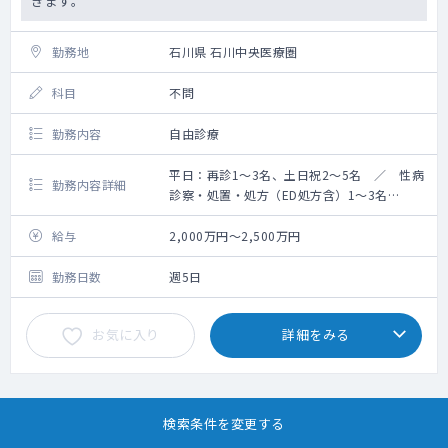
きます。
勤務地
石川県 石川中央医療圏
科目
不問
勤務内容
自由診療
平日：再診1～3名、土日祝2～5名 ／ 性病
勤務内容詳細
診察・処置・処方（ED処方含）1～3名
手術：平日1～3件 土日祝2～5件
給与
2,000万円～2,500万円
勤務日数
週5日
お気に入り
詳細をみる
1
2
3
4
5
検索条件を変更する