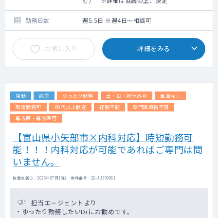
む） ※詳細は協議の上、決定
勤務日数
週5.5日 ※週4日～相談可
お気に入り
詳細をみる
常勤
病院
ゆったり勤務
土・日・祝休み可
当直なし
時短勤務可
60代以上歓迎
経験不問
専門医資格不問
専攻医・専修医可
【富山県小矢部市×内科対応】時短勤務可
能！！！内科対応が可能であればご専門は問
いません。
掲載更新日 : 2026年07月10日 案件番号 : 26-JJ309861
担当エージェントより
・ゆったり勤務したいDrにお勧めです。