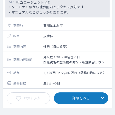
担当エージェントより
・ターミナル駅から徒歩圏内とアクセス良好です
・マニュアルなどがしっかりあります。
勤務地
石川県金沢市
科目
皮膚科
勤務内容
外来（自由診療）
外来数：20～30名位／日
勤務内容詳細
医療脱毛の施術前の問診・新規顧客カウンセ
リング時の同意書取得、肌トラブルの際の診
察・処方をお願い致します。施術はすべて看
給与
1,400万円～2,340万円（勤務日数による）
護師が対応致します。
肌トラブルがあった際の診察・処方について
勤務日数
週3日～5日
もマニュアル化されており、看護スタッフに
相談も可能です。
お気に入り
詳細をみる