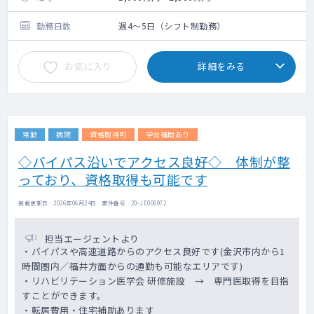
勤務日数
週4～5日（シフト制勤務）
お気に入り
詳細をみる
常勤
病院
資格取得可
学会補助あり
◇バイパス沿いでアクセス良好◇ 体制が整
っており、資格取得も可能です
掲載更新日 : 2026年06月24日 案件番号 : 20-JE006972
担当エージェントより
・バイパスや高速道路からのアクセス良好です(金沢市内から1
時間圏内／福井方面からの通勤も可能なエリアです)
・リハビリテーション医学会 研修施設 → 専門医取得を目指
すことができます。
・転居費用・住宅補助あります