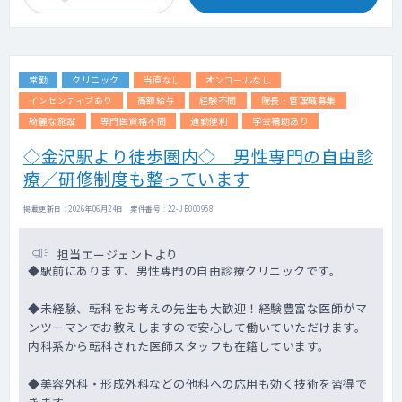
常勤
クリニック
当直なし
オンコールなし
インセンティブあり
高額給与
経験不問
院長・管理職募集
綺麗な施設
専門医資格不問
通勤便利
学会補助あり
◇金沢駅より徒歩圏内◇ 男性専門の自由診
療／研修制度も整っています
掲載更新日 : 2026年06月24日 案件番号 : 22-JE000958
担当エージェントより
◆駅前にあります、男性専門の自由診療クリニックです。
◆未経験、転科をお考えの先生も大歓迎！経験豊富な医師がマ
ンツーマンでお教えしますので安心して働いていただけます。
内科系から転科された医師スタッフも在籍しています。
◆美容外科・形成外科などの他科への応用も効く技術を習得で