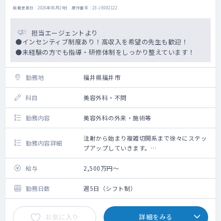
掲載更新日 : 2026年06月24日 案件番号 : 23-JE002122
担当エージェントより
●インセンティブ制度あり！高収入を希望の先生も歓迎！
●未経験の方でも指導・研修体制をしっかり整えています！
勤務地
福井県福井市
科目
美容外科・不問
勤務内容
美容外科の外来・施術等
注射から始まり複雑切開系まで徐々にステッ
勤務内容詳細
プアップしていきます。
骨を削るような大掛かりなオペまでは実施し
ていません。
給与
2,500万円～
現状では下肢静脈瘤治療はほとんど行ってお
りません。
勤務日数
週5日（シフト制）
お気に入り
詳細をみる