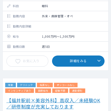
科目
眼科
勤務内容
外来・病棟管理・オペ
勤務内容詳細
給与
1,000万円～1,500万円
勤務日数
週5日
お気に入り
詳細をみる
常勤
クリニック
当直なし
オンコールなし
インセンティブあり
高額給与
経験不問
通勤便利
【福井駅前×美容外科】高収入／未経験OK
／研修制度が充実しております