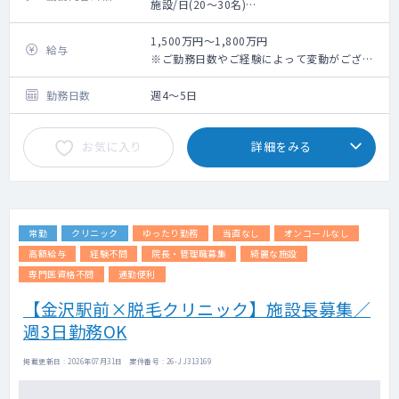
施設/日(20～30名)
訪問先は富山市の施設を中心に、一部居宅も
ございます。（施設8割、居宅2割）
1,500万円～1,800万円
給与
1日の訪問件数は、施設のみの場合は2～3施
※ご勤務日数やご経験によって変動がござい
設で計30名程、居宅のみの場合8～10名程診
ます。
ていただきます。
勤務日数
週4～5日
訪問時には看護師もしくは医療クラークが同
行し、運転、物品準備、カルテ代行入力、書
お気に入り
詳細をみる
類作成、施設職員やご家族対応等をいたしま
すので、訪問診療が初めての先生にも安心の
サポート体制です。
常勤
クリニック
ゆったり勤務
当直なし
オンコールなし
高額給与
経験不問
院長・管理職募集
綺麗な施設
専門医資格不問
通勤便利
【金沢駅前×脱毛クリニック】施設長募集／
週3日勤務OK
掲載更新日 : 2026年07月31日 案件番号 : 26-JJ313169