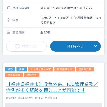
勤務内容詳細
施設メインの訪問診療勤務となります。
1,200万円～1,500万円（医師経験年数によっ
給与
て変動あり）
勤務日数
週5.5日
お気に入り
詳細をみる
常勤
病院
土・日・祝休み可
託児施設あり
症例数充実
綺麗な施設
通勤便利
【福井県福井市】救急外来、ICU管理業務／
症例が多く経験を積むことが可能です
掲載更新日 : 2026年06月24日 案件番号 : 22-JE001533