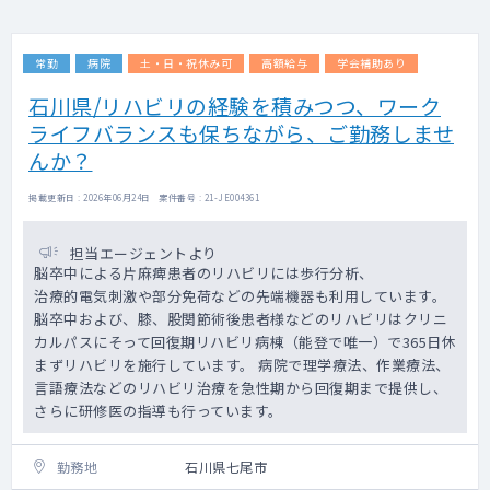
常勤
病院
土・日・祝休み可
高額給与
学会補助あり
石川県/リハビリの経験を積みつつ、ワーク
ライフバランスも保ちながら、ご勤務しませ
んか？
掲載更新日 : 2026年06月24日 案件番号 : 21-JE004361
担当エージェントより
脳卒中による片麻痺患者のリハビリには歩行分析、
治療的電気刺激や部分免荷などの先端機器も利用しています。
脳卒中および、膝、股関節術後患者様などのリハビリはクリニ
カルパスにそって回復期リハビリ病棟（能登で唯一）で365日休
まずリハビリを施行しています。 病院で理学療法、作業療法、
言語療法などのリハビリ治療を急性期から回復期まで提供し、
さらに研修医の指導も行っています。
勤務地
石川県七尾市