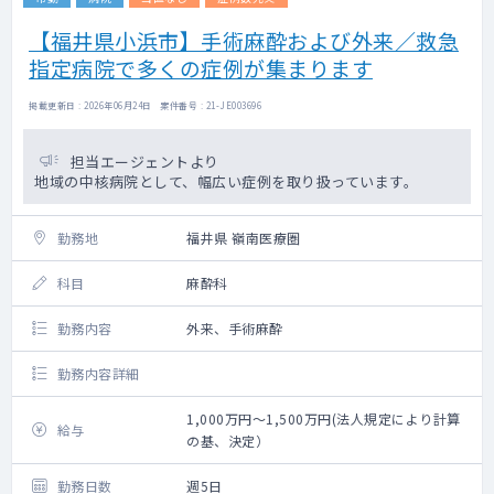
【福井県小浜市】手術麻酔および外来／救急
指定病院で多くの症例が集まります
掲載更新日 : 2026年06月24日 案件番号 : 21-JE003696
担当エージェントより
地域の中核病院として、幅広い症例を取り扱っています。
勤務地
福井県 嶺南医療圏
科目
麻酔科
勤務内容
外来、手術麻酔
勤務内容詳細
1,000万円～1,500万円(法人規定により計算
給与
の基、決定）
勤務日数
週5日