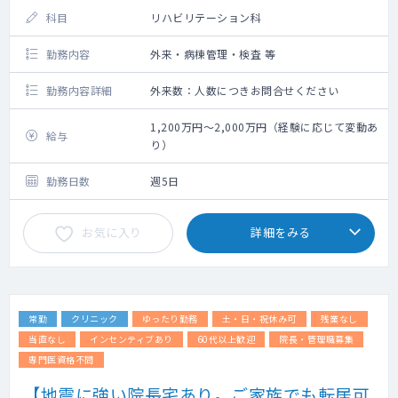
科目
リハビリテーション科
勤務内容
外来・病棟管理・検査 等
勤務内容詳細
外来数：人数につきお問合せください
1,200万円～2,000万円（経験に応じて変動あ
給与
り）
勤務日数
週5日
お気に入り
詳細をみる
常勤
クリニック
ゆったり勤務
土・日・祝休み可
残業なし
当直なし
インセンティブあり
60代以上歓迎
院長・管理職募集
専門医資格不問
【地震に強い院長宅あり。ご家族でも転居可