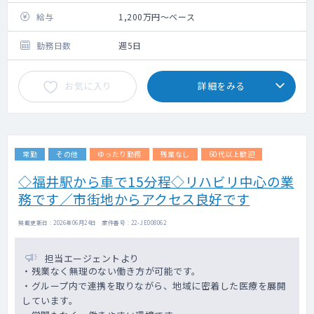
施設の管理医師として、
外来対応や、入所者様の体調管理をお願いし
給与
1,200万円～ベース
ています。
勤務日数
週5日
当直はございませんが、何か有事の際にはオ
ンコールでご対応をお願いしております。
お気に入り
詳細をみる
オンコールの頻度としましては、季節柄によ
って異なりますが、年に数回程度です。
施設内に居宅もございますので、住んでいた
だくことも可能です。
常勤
その他
ゆったり勤務
残業なし
60代以上歓迎
◇福井駅から車で15分程◇リハビリ中心の業
務です／市街地からアクセス良好です
掲載更新日 : 2026年06月24日 案件番号 : 22-JE008062
担当エージェントより
・残業なく無理のない働き方が可能です。
・グループ内で連携を取りながら、地域に密着した医療を展開
しています。