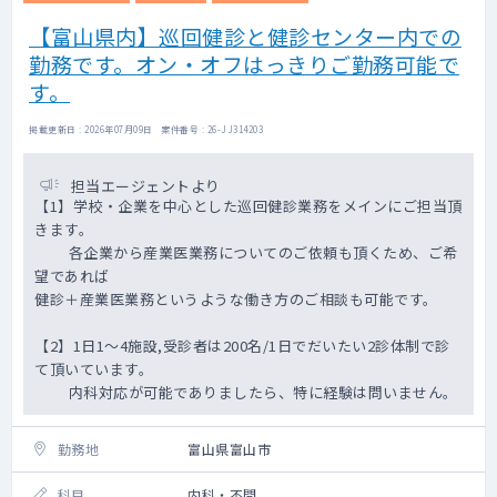
【富山県内】巡回健診と健診センター内での
勤務です。オン・オフはっきりご勤務可能で
す。
掲載更新日 : 2026年07月09日 案件番号 : 26-JJ314203
担当エージェントより
【1】学校・企業を中心とした巡回健診業務をメインにご担当頂
きます。
各企業から産業医業務についてのご依頼も頂くため、ご希
望であれば
健診＋産業医業務というような働き方のご相談も可能です。
【2】1日1～4施設,受診者は200名/1日でだいたい2診体制で診
て頂いています。
内科対応が可能でありましたら、特に経験は問いません。
勤務地
富山県富山市
科目
内科・不問