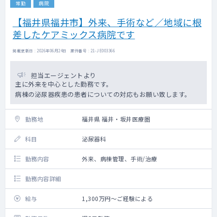
常勤
病院
【福井県福井市】外来、手術など／地域に根
差したケアミックス病院です
掲載更新日 : 2026年06月24日 案件番号 : 21-JE003366
担当エージェントより
主に外来を中心とした勤務です。
病棟の泌尿器疾患の患者についての対応もお願い致します。
勤務地
福井県 福井・坂井医療圏
科目
泌尿器科
勤務内容
外来、病棟管理、手術/治療
勤務内容詳細
給与
1,300万円～ご経験による