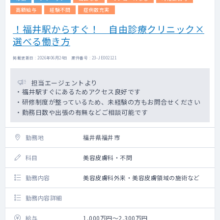
高額給与
経験不問
症例数充実
！福井駅からすぐ！ 自由診療クリニック×
選べる働き方
掲載更新日 : 2026年06月24日 案件番号 : 23-JE002121
担当エージェントより
・福井駅すぐにあるためアクセス良好です
・研修制度が整っているため、未経験の方もお問合せください
・勤務日数や出張の有無などご相談可能です
勤務地
福井県福井市
科目
美容皮膚科・不問
勤務内容
美容皮膚科外来・美容皮膚領域の施術など
勤務内容詳細
給与
1,000万円～2,300万円