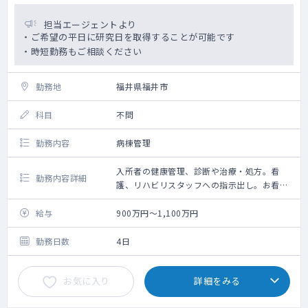
担当エージェントより
・ご希望の平日に研究日を取得することが可能です
・時短勤務もご相談ください
勤務地
福井県福井市
科目
不問
勤務内容
病棟管理
入所者の健康管理、診断や治療・処方。看
勤務内容詳細
護、リハビリスタッフへの指示出し。お看取
り。
管理会議への参加等
給与
900万円～1,100万円
勤務日数
4日
お気に入り
詳細をみる