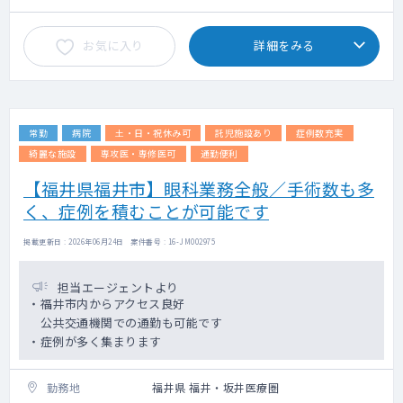
お気に入り
詳細をみる
常勤
病院
土・日・祝休み可
託児施設あり
症例数充実
綺麗な施設
専攻医・専修医可
通勤便利
【福井県福井市】眼科業務全般／手術数も多
く、症例を積むことが可能です
掲載更新日 : 2026年06月24日 案件番号 : 16-JM002975
担当エージェントより
・福井市内からアクセス良好
公共交通機関での通勤も可能です
・症例が多く集まります
勤務地
福井県 福井・坂井医療圏