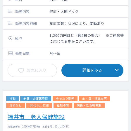
勤務内容
健診・人間ドック
勤務内容詳細
受診者数：状況により、変動あり
1,200万円ほど（週5日の場合） ※ご経験等
給与
に応じて変動がございます。
勤務日数
月～金
お気に入り
詳細をみる
常勤
老健・介護医療院
ゆったり勤務
土・日・祝休み可
当直なし
60代以上歓迎
経験不問
院長・管理職募集
福井市 老人保健施設
掲載更新日 : 2026年07月09日 案件番号 : 25-JJ304441