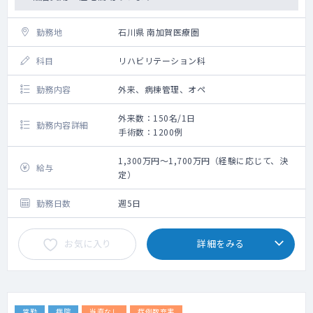
勤務地
石川県 南加賀医療圏
科目
リハビリテーション科
勤務内容
外来、病棟管理、オペ
外来数：150名/1日
勤務内容詳細
手術数：1200例
1,300万円～1,700万円（経験に応じて、決
給与
定）
勤務日数
週5日
お気に入り
詳細をみる
常勤
病院
当直なし
症例数充実