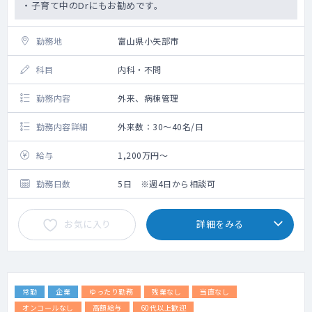
・子育て中のDrにもお勧めです。
勤務地
富山県小矢部市
科目
内科・不問
勤務内容
外来、病棟管理
勤務内容詳細
外来数：30～40名/日
給与
1,200万円～
勤務日数
5日 ※週4日から相談可
お気に入り
詳細をみる
常勤
企業
ゆったり勤務
残業なし
当直なし
オンコールなし
高額給与
60代以上歓迎