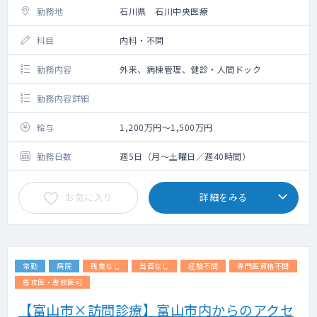
勤務地
石川県 石川中央医療
科目
内科・不問
勤務内容
外来、病棟管理、健診・人間ドック
勤務内容詳細
給与
1,200万円～1,500万円
勤務日数
週5日（月～土曜日／週40時間）
お気に入り
詳細をみる
常勤
病院
残業なし
当直なし
経験不問
専門医資格不問
専攻医・専修医可
【富山市×訪問診療】富山市内からのアクセ