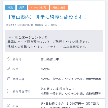
常勤
病院
ゆったり勤務
綺麗な施設
【富山市内】 非常に綺麗な施設です！
掲載更新日 : 2026年07月24日 案件番号 : 26-JJ314572
担当エージェントより
非常にハード面が整っており、ご勤務しやすい環境です。
他科との連携もしやすく、アットホームな雰囲気です。
勤務地
富山県富山市
科目
小児科
勤務内容
小児科一般外来、ワクチン外来、病棟管理等
外来数：20名程度/1コマ
勤務内容詳細
小児科一般外来、ワクチン外来、病棟管理等
週4日勤務の場合 1,000万円～（諸手当含
給与