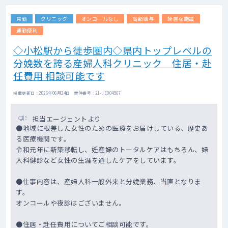
常勤
クリニック
オンコールなし
高額給与
綺麗な施設
通勤便利
◇小松駅から徒歩圏内◇県内トップレベルの
分娩数を誇る産婦人科クリニック 住居・赴
任費用 相談可能です
掲載更新日 : 2026年06月24日 案件番号 : 21-JE004567
担当エージェントより
●地域に根差した女性のための医療をお届けしている、歴史あ
る医療機関です。
令和元年に新築移転し、妊産婦のトータルケアはもちろん、婦
人科健診など女性の生涯を通したケアをしています。
●仕事内容は、産婦人科一般外来と分娩業務、当直となりま
す。
オンコールや夜診はございません。
●住居・赴任費用についてご相談可能です。