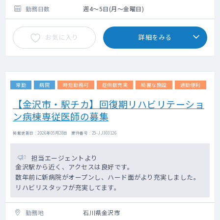
勤務日数
週4～5日(月～金曜日)
お気に入り
詳細をみる
常勤
病院
時短勤務可
症例数充実
綺麗な施設
通勤便利
【金沢市・駅チカ】回復期リハビリテーショ
ン病棟専従医師の募集
掲載更新日 : 2026年05月28日 案件番号 : 25-JJ303126
担当エージェントより
金沢駅から近く、アクセスは良好です。
数年前に新病院がオープンし、ハード面がより充実しました。
リハビリスタッフが充実してます。
勤務地
石川県金沢市