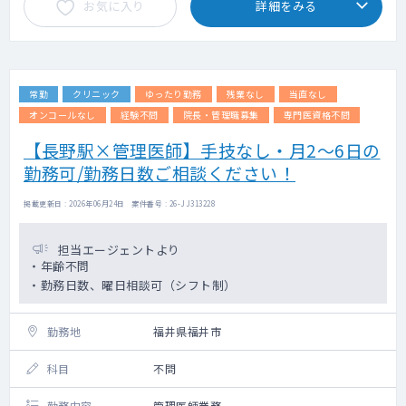
お気に入り
詳細をみる
常勤
クリニック
ゆったり勤務
残業なし
当直なし
オンコールなし
経験不問
院長・管理職募集
専門医資格不問
【長野駅×管理医師】手技なし・月2～6日の
勤務可/勤務日数ご相談ください！
掲載更新日 : 2026年06月24日 案件番号 : 26-JJ313228
担当エージェントより
・年齢不問
・勤務日数、曜日相談可（シフト制）
勤務地
福井県福井市
科目
不問
勤務内容
管理医師業務