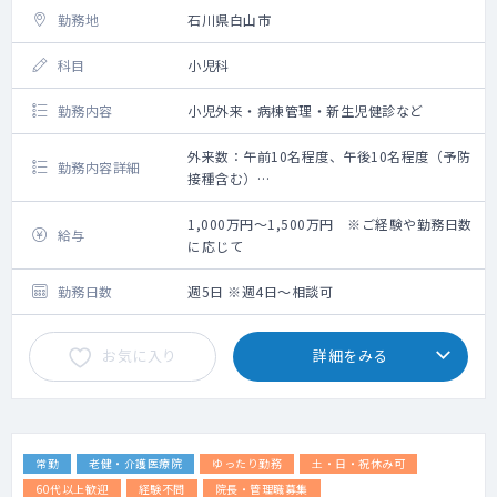
勤務地
石川県白山市
科目
小児科
勤務内容
小児外来・病棟管理・新生児健診など
外来数：午前10名程度、午後10名程度（予防
勤務内容詳細
接種含む）
【勤務内容】
小児科外来
1,000万円～1,500万円 ※ご経験や勤務日数
給与
1カ月健診、9ヶ月健診といった健診業務
に応じて
予防接種（BCG、ロタ、各予防接種など）
入院中の新生児管理など
勤務日数
週5日 ※週4日～相談可
【主な症例】
お気に入り
詳細をみる
感冒、クループ、気管支炎など
アレルギー（アトピー性皮膚炎、気管支喘息
など）
尿路感染症
その他の小児科疾患
常勤
老健・介護医療院
ゆったり勤務
土・日・祝休み可
当院出生の新生児疾患
健康診断
60代以上歓迎
経験不問
院長・管理職募集