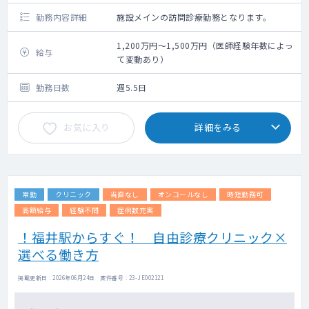
勤務内容詳細
施設メインの訪問診療勤務となります。
1,200万円～1,500万円（医師経験年数によっ
給与
て変動あり）
勤務日数
週5.5日
お気に入り
詳細をみる
常勤
クリニック
当直なし
オンコールなし
時短勤務可
高額給与
経験不問
症例数充実
！福井駅からすぐ！ 自由診療クリニック×
選べる働き方
掲載更新日 : 2026年06月24日 案件番号 : 23-JE002121