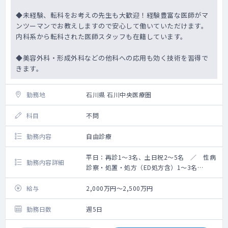
◆未経験、転科をお考えの先生も大歓迎！経験豊富な医師がマ
ンツーマンでお教えしますので安心して働いていただけます。
内科系から転科された医師スタッフも在籍しています。
◆美容外科・形成外科などの他科への応用も効く技術を習得で
きます。
勤務地
石川県 石川中央医療圏
科目
不問
勤務内容
自由診療
平日：再診1～3名、土日祝2～5名 ／ 性病
勤務内容詳細
診察・処置・処方（ED処方含）1～3名
手術：平日1～3件 土日祝2～5件
給与
2,000万円～2,500万円
勤務日数
週5日