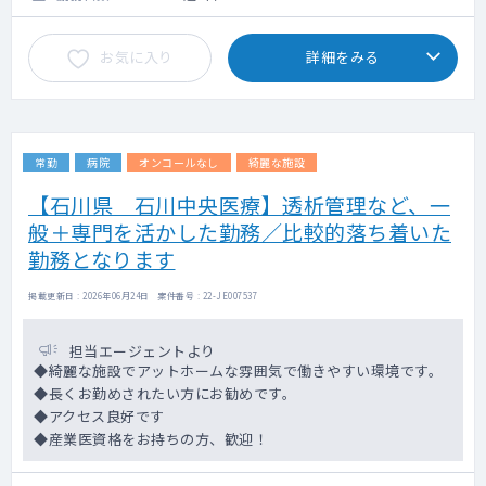
当直はございませんが、何か有事の際にはオ
ンコールでご対応をお願いしております。
お気に入り
詳細をみる
オンコールの頻度としましては、季節柄によ
って異なりますが、年に数回程度です。
施設内に居宅もございますので、住んでいた
だくことも可能です。
常勤
病院
オンコールなし
綺麗な施設
【石川県 石川中央医療】透析管理など、一
般＋専門を活かした勤務／比較的落ち着いた
勤務となります
掲載更新日 : 2026年06月24日 案件番号 : 22-JE007537
担当エージェントより
◆綺麗な施設でアットホームな雰囲気で働きやすい環境です。
◆長くお勤めされたい方にお勧めです。
◆アクセス良好です
◆産業医資格をお持ちの方、歓迎！