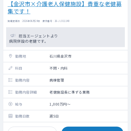
【金沢市×介護老人保健施設】貴重な老健募
集です！
掲載更新日 : 2026年06月24日 案件番号 : 26-JJ311148
担当エージェントより
病院併設の老健です。
勤務地
石川県金沢市
科目
不問・内科
勤務内容
病棟管理
勤務内容詳細
老健施設長に準ずる業務
給与
1,000万円～
勤務日数
週5日