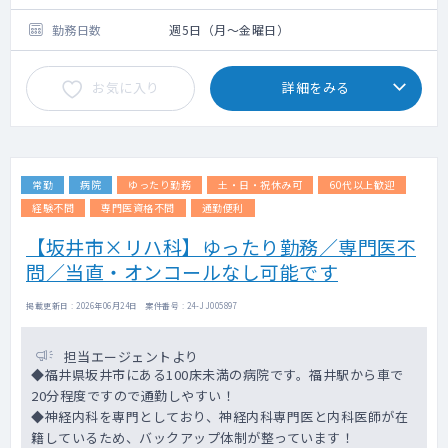
勤務日数
週5日（月～金曜日）
お気に入り
詳細をみる
常勤
病院
ゆったり勤務
土・日・祝休み可
60代以上歓迎
経験不問
専門医資格不問
通勤便利
【坂井市×リハ科】ゆったり勤務／専門医不
問／当直・オンコールなし可能です
掲載更新日 : 2026年06月24日 案件番号 : 24-JJ005897
担当エージェントより
◆福井県坂井市にある100床未満の病院です。福井駅から車で
20分程度ですので通勤しやすい！
◆神経内科を専門としており、神経内科専門医と内科医師が在
籍しているため、バックアップ体制が整っています！