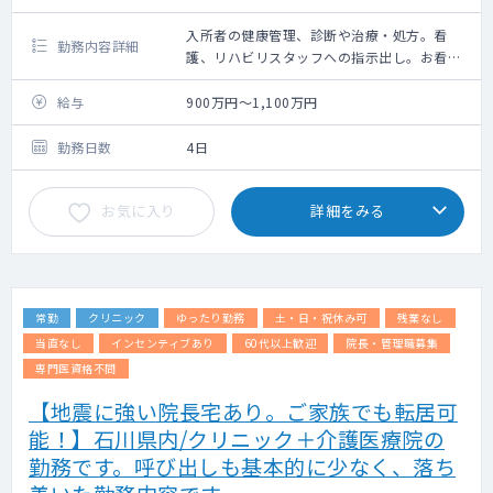
入所者の健康管理、診断や治療・処方。看
勤務内容詳細
護、リハビリスタッフへの指示出し。お看取
り。
管理会議への参加等
給与
900万円～1,100万円
勤務日数
4日
お気に入り
詳細をみる
常勤
クリニック
ゆったり勤務
土・日・祝休み可
残業なし
当直なし
インセンティブあり
60代以上歓迎
院長・管理職募集
専門医資格不問
【地震に強い院長宅あり。ご家族でも転居可
能！】石川県内/クリニック＋介護医療院の
勤務です。呼び出しも基本的に少なく、落ち