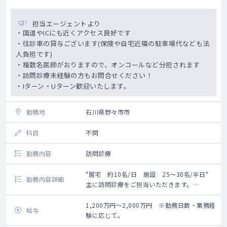
担当エージェントより
・国道やICにも近くアクセス良好です
・往診車の貸与ございます(保険や自宅近隣の駐車場代なども法
人負担です)
・複数名医師がおりますので、オンコールなど分担されます
・訪問診療未経験の方もお問合せください！
・Iターン・Uターン歓迎いたします。
勤務地
石川県野々市市
科目
不問
勤務内容
訪問診療
"居宅 約10名/日 施設 25～30名/半日"
勤務内容詳細
主に訪問診療をご担当いただきます。
エリア：野々市市～金沢市
1,200万円～2,000万円 ※勤務日数・業務経
給与
験に応じて。