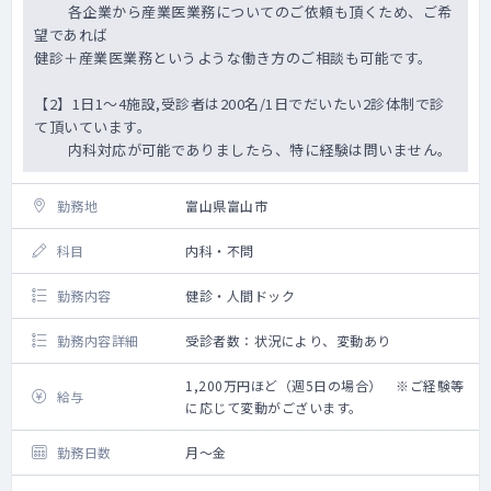
各企業から産業医業務についてのご依頼も頂くため、ご希
望であれば
健診＋産業医業務というような働き方のご相談も可能です。
【2】1日1～4施設,受診者は200名/1日でだいたい2診体制で診
て頂いています。
内科対応が可能でありましたら、特に経験は問いません。
勤務地
富山県富山市
科目
内科・不問
勤務内容
健診・人間ドック
勤務内容詳細
受診者数：状況により、変動あり
1,200万円ほど（週5日の場合） ※ご経験等
給与
に応じて変動がございます。
勤務日数
月～金