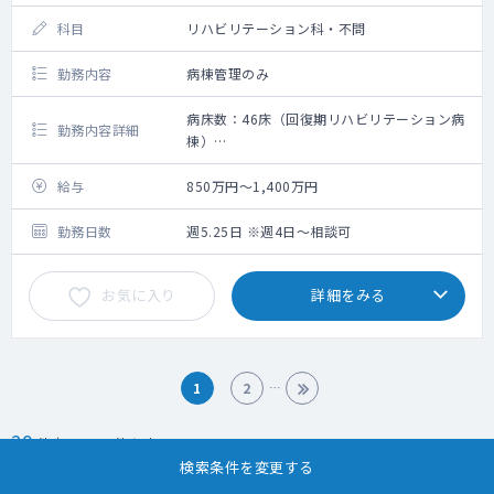
科目
リハビリテーション科・不問
勤務内容
病棟管理のみ
病床数：46床（回復期リハビリテーション病
勤務内容詳細
棟）
救急搬入数：150台位/月（全科）
手術数：45件位/月（全科）
給与
850万円～1,400万円
回復期リハビリテーション病棟専従医師の募
集です。
勤務日数
週5.25日 ※週4日～相談可
お気に入り
詳細をみる
1
2
29
件中 1～ 20件を表示
検索条件を変更する