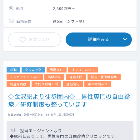
骨を削るような大掛かりなオペまでは実施し
ていません。
給与
2,500万円～
現状では下肢静脈瘤治療はほとんど行ってお
りません。
勤務日数
週5日（シフト制）
お気に入り
詳細をみる
常勤
クリニック
当直なし
オンコールなし
インセンティブあり
高額給与
経験不問
院長・管理職募集
綺麗な施設
専門医資格不問
通勤便利
学会補助あり
◇金沢駅より徒歩圏内◇ 男性専門の自由診
療／研修制度も整っています
掲載更新日 : 2026年06月24日 案件番号 : 22-JE000958
担当エージェントより
◆駅前にあります、男性専門の自由診療クリニックです。