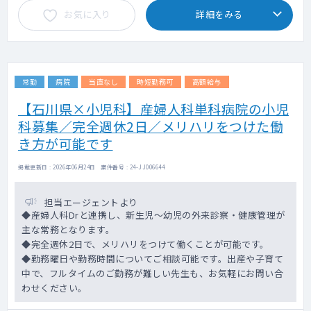
お気に入り
詳細をみる
常勤
病院
当直なし
時短勤務可
高額給与
【石川県×小児科】産婦人科単科病院の小児
科募集／完全週休2日／メリハリをつけた働
き方が可能です
掲載更新日 : 2026年06月24日 案件番号 : 24-JJ006644
担当エージェントより
◆産婦人科Drと連携し、新生児～幼児の外来診察・健康管理が
主な常務となります。
◆完全週休2日で、メリハリをつけて働くことが可能です。
◆勤務曜日や勤務時間についてご相談可能です。出産や子育て
中で、フルタイムのご勤務が難しい先生も、お気軽にお問い合
わせください。