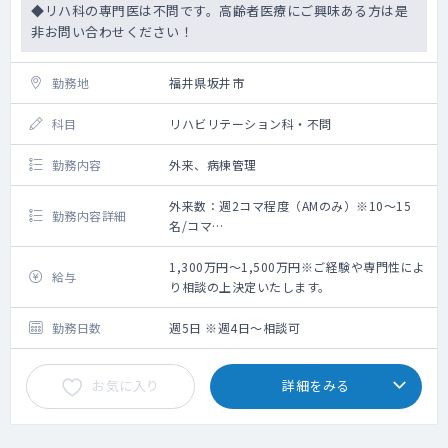
◆リハ科の専門医は不問です。高齢者医療にご興味ある方は是
非お問い合わせください！
勤務地
福井県坂井市
科目
リハビリテーション科・不問
勤務内容
外来、病棟管理
外来数：週2コマ程度（AMのみ）※10～15
勤務内容詳細
名/コマ
【外来】
外来担当コマ数：コマ程/週（AMのみ）
1,300万円～1,500万円※ご経験や専門性によ
給与
外来数：10～20名弱/コマ
り相談の上決定いたします。
※診療体制：2～3診
※一般内科診療対応が可能であれば問題あり
勤務日数
週5日 ※週4日～相談可
ません
【病棟管理】
お気に入り
詳細をみる
病棟担当数：一般病棟40床、併設老健86床
(一般棟50床、認知症専門棟36床)
【当直・オンコール】
応相談