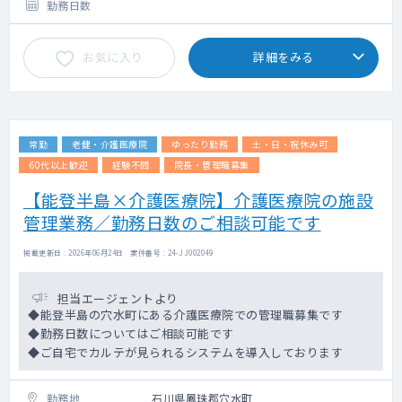
勤務日数
お気に入り
詳細をみる
常勤
老健・介護医療院
ゆったり勤務
土・日・祝休み可
60代以上歓迎
経験不問
院長・管理職募集
【能登半島×介護医療院】介護医療院の施設
管理業務／勤務日数のご相談可能です
掲載更新日 : 2026年06月24日 案件番号 : 24-JJ002049
担当エージェントより
◆能登半島の穴水町にある介護医療院での管理職募集です
◆勤務日数についてはご相談可能です
◆ご自宅でカルテが見られるシステムを導入しております
勤務地
石川県鳳珠郡穴水町