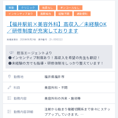
常勤
クリニック
当直なし
オンコールなし
インセンティブあり
高額給与
経験不問
通勤便利
【福井駅前×美容外科】高収入／未経験OK
／研修制度が充実しております
掲載更新日 : 2026年06月24日 案件番号 : 23-JE002122
担当エージェントより
●インセンティブ制度あり！高収入を希望の先生も歓迎！
●未経験の方でも指導・研修体制をしっかり整えています！
勤務地
福井県福井市
科目
美容外科・不問
勤務内容
美容外科の外来・施術等
注射から始まり複雑切開系まで徐々にステッ
勤務内容詳細
プアップしていきます。