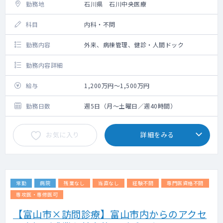
勤務地
石川県 石川中央医療
科目
内科・不問
勤務内容
外来、病棟管理、健診・人間ドック
勤務内容詳細
給与
1,200万円～1,500万円
勤務日数
週5日（月～土曜日／週40時間）
お気に入り
詳細をみる
常勤
病院
残業なし
当直なし
経験不問
専門医資格不問
専攻医・専修医可
【富山市×訪問診療】富山市内からのアクセ