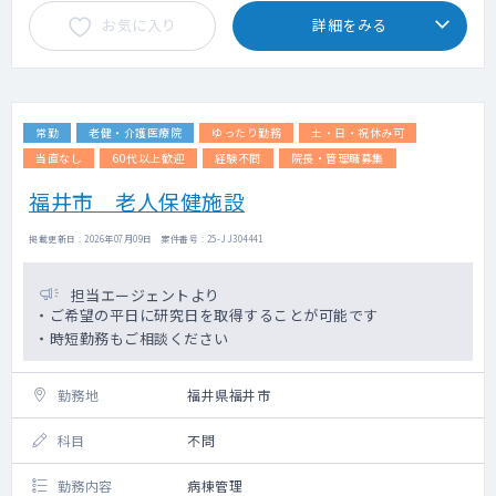
お気に入り
詳細をみる
常勤
老健・介護医療院
ゆったり勤務
土・日・祝休み可
当直なし
60代以上歓迎
経験不問
院長・管理職募集
福井市 老人保健施設
掲載更新日 : 2026年07月09日 案件番号 : 25-JJ304441
担当エージェントより
・ご希望の平日に研究日を取得することが可能です
・時短勤務もご相談ください
勤務地
福井県福井市
科目
不問
勤務内容
病棟管理