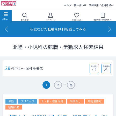
民間医局
ヘルプ
問い合わせ
医師採用ご担当者様へ
求人検索
マイページ
お気に入り
保存済みの
検索条件
秋にむけた転職を無料相談してみる
北陸・小児科の転職・常勤求人検索結果
29
並べ替え
条件保存
件中 1～ 20件を表示
1
2
常勤
クリニック
土・日・祝休み可
当直なし
時短勤務可
経験不問