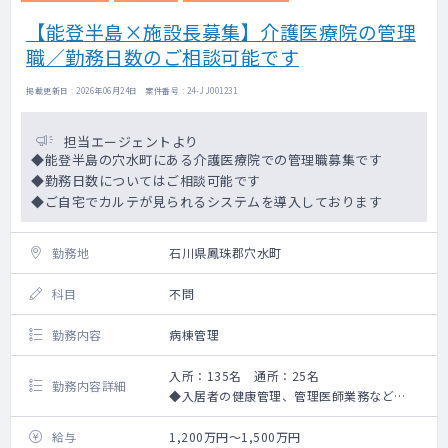
各種予防接種
【能登半島×施設長募集】介護医療院の管理
職／勤務日数のご相談可能です
掲載更新日 : 2026年06月24日 案件番号 : 24-JJ001231
担当エージェントより
◆能登半島の穴水町にある介護医療院での管理職募集です
◆勤務日数についてはご相談可能です
◆ご自宅でカルテが見られるシステムを導入しております
勤務地
石川県鳳珠郡穴水町
科目
不問
勤務内容
病棟管理
入所：135名 通所：25名
勤務内容詳細
◆入居者の健康管理、管理医師業務など
※能登半島地震の復興支援をご依頼する場合
がございます。
給与
1,200万円～1,500万円