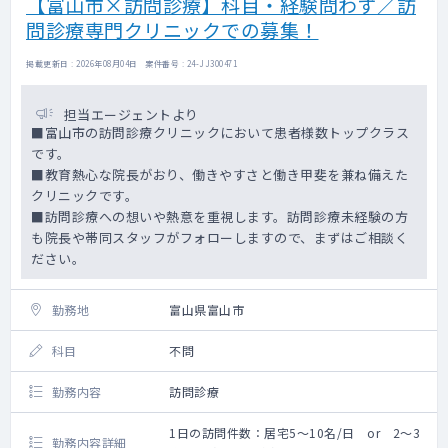
【富山市×訪問診療】科目・経験問わず／訪
問診療専門クリニックでの募集！
掲載更新日 : 2026年08月04日 案件番号 : 24-JJ300471
担当エージェントより
■富山市の訪問診療クリニックにおいて患者様数トップクラス
です。
■教育熱心な院長がおり、働きやすさと働き甲斐を兼ね備えた
クリニックです。
■訪問診療への想いや熱意を重視します。訪問診療未経験の方
も院長や帯同スタッフがフォローしますので、まずはご相談く
ださい。
勤務地
富山県富山市
科目
不問
勤務内容
訪問診療
1日の訪問件数：居宅5～10名/日 or 2～3
勤務内容詳細