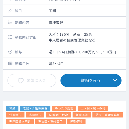
科目
不問
勤務内容
病棟管理
入所：135名 通所：25名
勤務内容詳細
◆入居者の健康管理業務など
※能登半島地震の復興支援をご依頼する場合
がございます。
給与
週3日～4日勤務：1,200万円～1,500万円
勤務日数
週3～4日
お気に入り
詳細をみる
常勤
老健・介護医療院
ゆったり勤務
土・日・祝休み可
残業なし
当直なし
60代以上歓迎
経験不問
院長・管理職募集
専門医資格不問
専攻医・専修医可
通勤便利