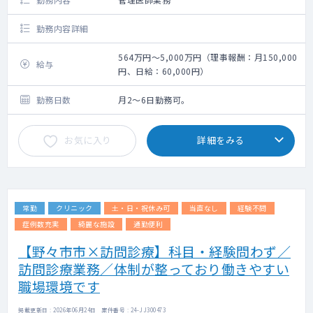
勤務内容詳細
564万円～5,000万円（理事報酬：月150,000
給与
円、日給：60,000円）
勤務日数
月2～6日勤務可。
お気に入り
詳細をみる
常勤
クリニック
土・日・祝休み可
当直なし
経験不問
症例数充実
綺麗な施設
通勤便利
【野々市市×訪問診療】科目・経験問わず／
訪問診療業務／体制が整っており働きやすい
職場環境です
掲載更新日 : 2026年06月24日 案件番号 : 24-JJ300473