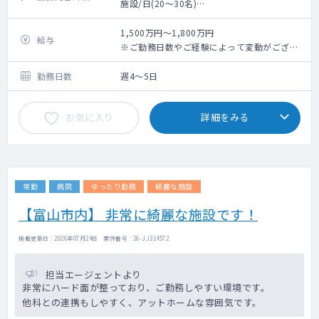
施設/日(20～30名)
訪問先は富山市の施設を中心に、一部居宅も
ございます。（施設8割、居宅2割）
1,500万円～1,800万円
給与
1日の訪問件数は、施設のみの場合は2～3施
※ご勤務日数やご経験によって変動がござい
設で計30名程、居宅のみの場合8～10名程診
ます。
ていただきます。
勤務日数
週4～5日
訪問時には看護師もしくは医療クラークが同
行し、運転、物品準備、カルテ代行入力、書
お気に入り
詳細をみる
類作成、施設職員やご家族対応等をいたしま
すので、訪問診療が初めての先生にも安心の
サポート体制です。
常勤
病院
ゆったり勤務
綺麗な施設
【富山市内】 非常に綺麗な施設です！
掲載更新日 : 2026年07月24日 案件番号 : 26-JJ314572
担当エージェントより
非常にハード面が整っており、ご勤務しやすい環境です。
他科との連携もしやすく、アットホームな雰囲気です。