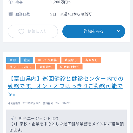
給与
1,200万円～
勤務日数
5日 ※週4日から相談可
お気に入り
詳細をみる
常勤
企業
ゆったり勤務
残業なし
当直なし
オンコールなし
高額給与
60代以上歓迎
【富山県内】巡回健診と健診センター内での
勤務です。オン・オフはっきりご勤務可能で
す。
掲載更新日 : 2026年07月09日 案件番号 : 26-JJ314203
担当エージェントより
【1】学校・企業を中心とした巡回健診業務をメインにご担当頂
きます。