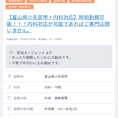
時短勤務可
60代以上歓迎
経験不問
専門医資格不問
専攻医・専修医可
【富山県小矢部市×内科対応】時短勤務可
能！！！内科対応が可能であればご専門は問
いません。
掲載更新日 : 2026年07月10日 案件番号 : 26-JJ309861
担当エージェントより
・ゆったり勤務したいDrにお勧めです。
・子育て中のDrにもお勧めです。
勤務地
富山県小矢部市
科目
内科・不問
勤務内容
外来、病棟管理
勤務内容詳細
外来数：30～40名/日