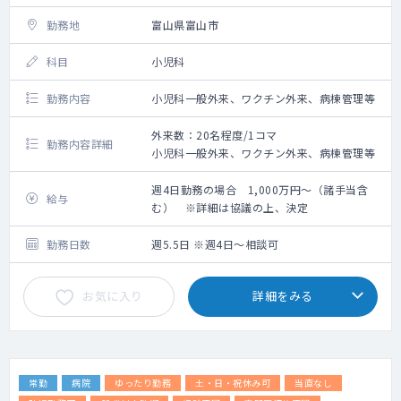
勤務地
富山県富山市
科目
小児科
勤務内容
小児科一般外来、ワクチン外来、病棟管理等
外来数：20名程度/1コマ
勤務内容詳細
小児科一般外来、ワクチン外来、病棟管理等
週4日勤務の場合 1,000万円～（諸手当含
給与
む） ※詳細は協議の上、決定
勤務日数
週5.5日 ※週4日～相談可
お気に入り
詳細をみる
常勤
病院
ゆったり勤務
土・日・祝休み可
当直なし