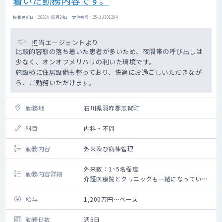
着いた勤務内容です。
掲載更新日 : 2026年06月24日 案件番号 : 25-JJ301204
担当エージェントより
比較的容態の落ち着いた患者が多いため、夜間帯の呼び出しは
少なく、オンオフメリハリの利いた環境です。
施設横に住居設備も整っており、快適にお過ごしいただきなが
ら、ご勤務いただけます。
勤務地
石川県羽咋郡志賀町
科目
内科・不問
勤務内容
外来及び病棟管理
外来数：1~5名程度
勤務内容詳細
介護医療院とクリニックも一緒になっている
施設の管理医師として、
外来対応や、入所者様の体調管理をお願いし
給与
1,200万円～ベース
ています。
勤務日数
週5日