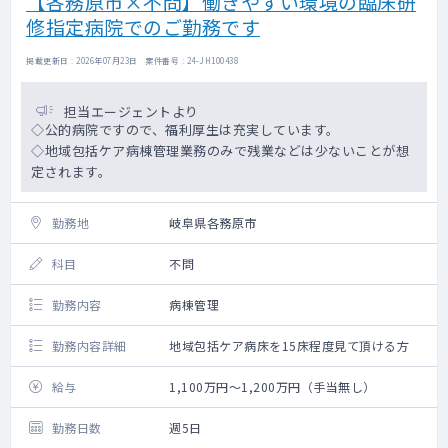
【各務原市×不問】働きやすい環境の臨床研
修指定病院でのご勤務です
掲載更新日 : 2026年07月23日 案件番号 : 24-JH100438
担当エージェントより
◇公的病院ですので、福利厚生は充実しています。
◇地域包括ケア病棟管理業務のみで残業などは少ないことが想
定されます。
勤務地
岐阜県各務原市
科目
不問
勤務内容
病棟管理
勤務内容詳細
地域包括ケア病床を15床程度見て頂ける方
給与
1,100万円～1,200万円（手当無し）
勤務日数
週5日