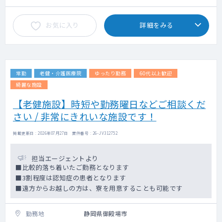
5：健診スタッフとの連携
6：健診事業運営・品質向上への参画
お気に入り
詳細をみる
電子カルテ（メーカー：CSI-ミライズ）
健診システム（タック）
常勤
老健・介護医療院
ゆったり勤務
60代以上歓迎
綺麗な施設
【老健施設】時短や勤務曜日などご相談くだ
さい / 非常にきれいな施設です！
掲載更新日 : 2026年07月27日 案件番号 : 26-JV312752
担当エージェントより
■比較的落ち着いたご勤務となります
■3割程度は認知症の患者となります
■遠方からお越しの方は、寮を用意することも可能です
勤務地
静岡県御殿場市