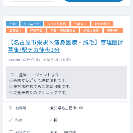
常勤
クリニック
ゆったり勤務
残業なし
時短勤務可
高額給与
経験不問
院長・管理職募集
綺麗な施設
通勤便利
【名古屋市栄駅×痩身医療・脱毛】管理医師
募集/駅チカ徒歩1分
掲載更新日 : 2026年07月28日 案件番号 : 26-JH314605
担当エージェントより
◇各駅から近くて通勤便利です。
◇美容未経験でもご応募可能です。
◇完全予約制のクリニックです。
勤務地
愛知県名古屋市中区
科目
不問
勤務内容
外来、自由診療