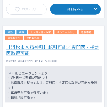
お気に入り
詳細をみる
常勤
病院
土・日・祝休み可
オンコールなし
経験不問
資格取得可
症例数充実
【浜松市×精神科】転科可能／専門医・指定
医取得可能
掲載更新日 : 2026年07月23日 案件番号 : 25-JH300982
担当エージェントより
・週4日～ご勤務が可能です
・指導環境も整っており、専門医・指定医の取得が可能な施設
です
・車通勤が可能で御座います
・転科相談可能です