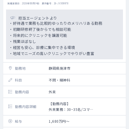
掲載更新日 : 2026年08月04日 案件番号 : 26-JV309978
担当エージェントより
・好待遇で業務も比較的ゆったりのメリハリある勤務
・初期研修終了後からでも相談可能
・将来的にクリニックを譲渡可能
・残業ほぼなし
・経営も安心、診療に集中できる環境
・地域でニーズの高いクリニックでやりがい豊富
勤務地
静岡県焼津市
科目
不問・精神科
勤務内容
外来
【勤務内容】
勤務内容詳細
外来業務：30~35名/コマ
総患者500~600人程度/月
給与
1,680万円～