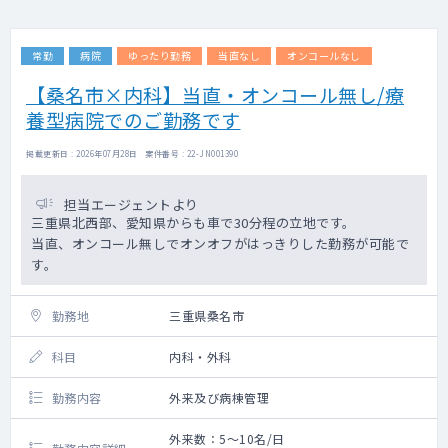
常勤
病院
ゆったり勤務
当直なし
オンコールなし
【桑名市×内科】当直・オンコール無し/療
養型病院でのご勤務です
掲載更新日 : 2026年07月28日 案件番号 : 22-JN001390
担当エージェントより
三重県北西部、愛知県からも車で30分程の立地です。
当直、オンコール無しでオンオフがはっきりした勤務が可能で
す。
勤務地
三重県桑名市
科目
内科・外科
勤務内容
外来及び病棟管理
外来数：5～10名/日