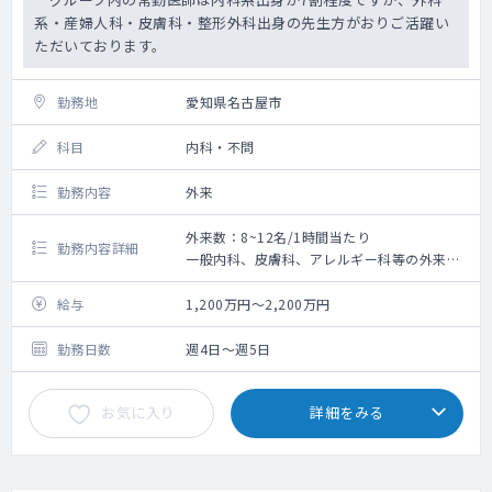
系・産婦人科・皮膚科・整形外科出身の先生方がおりご活躍い
ただいております。
勤務地
愛知県名古屋市
科目
内科・不問
勤務内容
外来
外来数：8~12名/1時間当たり
勤務内容詳細
一般内科、皮膚科、アレルギー科等の外来診
療、オンライン診療等をお願いいたします。
◇外来診療
給与
1,200万円～2,200万円
└ 診療体制：1～3診制 ※所属院による
└ 主な患者層：50代以下のビジネスマンや近
勤務日数
週4日～週5日
隣住民等（50代以下が患者全体の9割）
保険診療9割以上
お気に入り
詳細をみる
内科6割・それ以外3割程度
└ 対象年齢：内科・アレルギー科は10歳以
上、皮膚科は6歳以上
◇ オンライン診療：混雑度に応じて各院に割