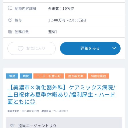
ジュアルリーダー、等
勤務内容詳細
外来数：10名位
一部の院でレントゲン・エコー
あり
給与
1,500万円～2,000万円
◇ 電子カルテ：クリアス（Donuts社製）
勤務日数
週5日
《その他》
・診察中に不明点があれば、専用のLINEです
ぐに専門医に相談できる環境があります。
お気に入り
詳細をみる
常勤
病院
土・日・祝休み可
症例数充実
綺麗な施設
【美濃市×消化器外科】ケアミックス病院/
土日祝休み夏季休暇あり/福利厚生・ハード
面ともに◎
掲載更新日 : 2026年07月28日 案件番号 : 21-JN004874
担当エージェントより