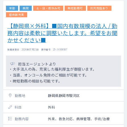
常勤
病院
土・日・祝休み可
時短勤務可
託児施設あり
症例数充実
【静岡県×外科】■国内有数規模の法人 / 勤
務内容は柔軟に調整いたします。希望をお聞
かせください■
掲載更新日 : 2026年07月21日 案件番号 : 25-JV309507
担当エージェントより
・大手法人の為、充実した福利厚生が御座います。
・当直、オンコール免除のご相談が可能です。
・時短勤務の相談も可能です。
勤務地
静岡県静岡市駿河区
科目
外科
勤務内容
外来、救急対応、病棟管理、手術/治療