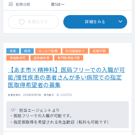
勤務日数
週5日～
お気に入り
詳細をみる
常勤
病院
ゆったり勤務
託児施設あり
経験不問
資格取得可
症例数充実
専門医資格不問
【あま市×精神科】医局フリーでの入職が可
能/慢性疾患の患者さんが多い病院での指定
医取得希望者の募集
掲載更新日 : 2026年08月04日 案件番号 : 26-JH313726
担当エージェントより
・医局フリーでの入職が可能です。
・指定医取得を希望される先生歓迎（転科も可能です）