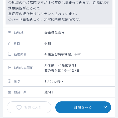
◇地域の中核病院ですがオペ症例は集まってきます、近隣に3次
救急病院があるので
重症度の振り分けはキチンとされています。
◇ハード面も新しく、非常に綺麗な病院です。
勤務地
岐阜県美濃市
科目
外科
勤務内容
外来及び病棟管理、手術
外来数：20名前後/日
勤務内容詳細
救急搬入数：0～4台/日
手術数：150件/年
給与
1,400万円～
勤務日数
週5日
お気に入り
詳細をみる