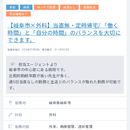
り振りとなるため、お願いする場合がござい
常勤
病院
ゆったり勤務
当直なし
高額給与
ます。
エビデンスに基づくマニュアルが整備されて
学会補助あり
います。
【岐阜市×外科】当直無・定時帰宅/ 「働く
看護師の問診後の診察となり、未経験の先生
時間」と「自分の時間」のバランスを大切に
でも対応が可能な内容です。
対面診療とオンライン診療の比重について
できます。
は、所属院により異なります。
※開院間もない医療機関の場合はオンライン
掲載更新日 : 2026年07月28日 案件番号 : 19-JN003359
診療の比重が多くなり、
安定した集患ができている院であれば対面
担当エージェントより
診療が主となります。
岐阜市の中心部にある病院です。
比較的勤続年数が長い先生が多く、
◇ 専門外来：相談可
週5日当直なしの勤務と生活とのバランスが取れた勤務が可能で
（例：糖尿病・呼吸器内科（SAS）・リウマ
す。
チ膠原病・循環器内科・頭痛外来など）
※内視鏡や気管支鏡等の機器を必要とするも
のは検討不可
勤務地
岐阜県岐阜市
※開設可能な院は現時点では限られるため、
勤務院・対象患者数・コマ数については要相
科目
外科
談 ※集患ができるまでは、専門外来の枠の中
で通常の外来も実施いただきます
勤務内容
外来、病棟管理、透析管理
◇ 検査機器：心電図、HbA1C迅速測定器、ビ