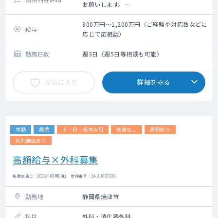
お願いします。
法人内の関連施設（病院隣接）の50～60名程
度をメインに、近隣の居宅も1～3件程お願い
900万円～1,200万円（ご経験や対応数などに
給与
致します。
応じて応相談）
外来は一般内科外来をはじめ、先生のご専門
に応じてお願いしております。
勤務日数
週3日（週5日等相談も可能）
お気に入り
詳細をみる
常勤
病院
土・日・祝休み可
残業なし
高額給与
託児施設あり
高額給与×外科募集
掲載更新日 : 2026年08月04日 案件番号 : 24-JJ007639
勤務地
静岡県焼津市
科目
外科・消化器外科