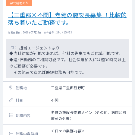
学会補助あり
【三重郡×不問】老健の施設長募集 ！比較的
落ち着いたご勤務です。
掲載更新日 : 2026年07月23日 案件番号 : 24-JH100493
担当エージェントより
◆内科対応が可能であれば、他科の先生でもご応募可能です。
◆週4日勤務のご相談可能です。社会保険加入には週30時間以上
のご勤務が必要です。
その範囲であれば時短勤務も可能です。
勤務地
三重県三重郡菰野町
科目
不問
老健の施設長業務メイン（その他、病院と診
勤務内容
療所の外来）
＜日々の業務内容＞
勤務内容詳細