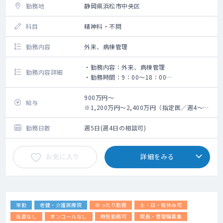
勤務地
静岡県浜松市中央区
科目
精神科・不問
勤務内容
外来、病棟管理
・勤務内容：外来、病棟管理
勤務内容詳細
・勤務時間：9：00～18：00
・外来コマ ：2コマ
・対応数 ：10～30名/コマ
900万円～
給与
・病棟管理：20～30床
※1,200万円～2,400万円（指定医／週4～5
・主な疾患：うつ病、統合失調症、認知症、
日勤務の場合）
ADHD
勤務日数
週5日(週4日の相談可)
お気に入り
詳細をみる
常勤
老健・介護医療院
ゆったり勤務
土・日・祝休み可
当直なし
オンコールなし
時短勤務可
院長・管理職募集