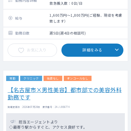
勤務内容詳細
救急搬入数：0台/日
1,600万円～1,800万円(ご経験、現収を考慮
給与
致します）
勤務日数
週5日(週4日の相談可)
お気に入り
詳細をみる
常勤
クリニック
当直なし
オンコールなし
【名古屋市×男性美容】都市部での美容外科
勤務です
掲載更新日 : 2026年07月28日 案件番号 : 24-JJ006774
担当エージェントより
◇最寄り駅からすぐと、アクセス良好です。