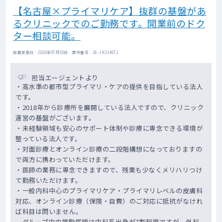
【名古屋×プライマリケア】抜群の基盤があ
るクリニックでのご勤務です。開業前のドク
ター相談可能。
掲載更新日 : 2026年07月30日 案件番号 : 26-JH314672
担当エージェントより
・高水準の都市型プライマリ・ケアの提供を目指している法人
です。
・2018年から診療所を展開している法人ですので、クリニック
運営の基盤がございます。
・未経験領域も安心のサポート体制や診療に専念できる環境が
整っている法人です。
・対面診療とオンライン診療の二段階構想になっておりますの
で両方に携わっていただけます。
・医師の業務に専念できますので、残業も少なくメリハリつけ
て勤務いただけます。
・一般内科中心のプライマリケア・プライマリレベルの皮膚科
対応、オンライン診療（保険・自費）のご対応に抵抗がなけれ
ば科目は問いません。
グループ内の常勤医師は内科系出身が7割程度ですが、外科