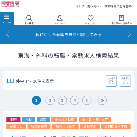
民間医局
ヘルプ
問い合わせ
医師採用ご担当者様へ
求人検索
マイページ
お気に入り
保存済みの
検索条件
秋にむけた転職を無料相談してみる
東海・外科の転職・常勤求人検索結果
111
並べ替え
条件保存
件中 1～ 20件を表示
1
2
3
4
5
NEW
常勤
病院
ゆったり勤務
土・日・祝休み可
当直なし
時短勤務可
60代以上歓迎
経験不問
専門医資格不問