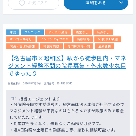
お気に入り
詳細をみる
・電子カルテ有（メーカー：ソフトウエアサ
1,330万円、ご経験30年目の場合1,610万円
ービス）
※但し、スキル等に応じてこの限りではない
・オーダーリング有（メーカー：ソフトウエ
※上記年俸幅は、採用面談での人物評価、業
アサービス）
務内容詳細、個々スキルに応じて最終決定さ
・PACS有（メーカー：富士医療ソリューショ
せていただきます。
常勤
クリニック
ゆったり勤務
残業なし
当直なし
ンズ）
オンコールなし
インセンティブあり
高額給与
60代以上歓迎
院長・管理職募集
綺麗な施設
専門医資格不問
通勤便利
【名古屋市×昭和区】駅から徒歩圏内・マネ
ジメント経験不問の院長募集・外来数少な目
でゆったり
掲載更新日 : 2026年07月24日 案件番号 : 26-JH314540
担当エージェントより
・分院院長職ですが運営面、経営面は法人本部が担当するので
マネジメント経験が不要なのはもちろんですが診療のみで専念
していただけます。
・対応数も多くなく、無理なくご勤務が可能です。
・週4日勤務や土曜日の勤務無し等、柔軟に相談可能です。