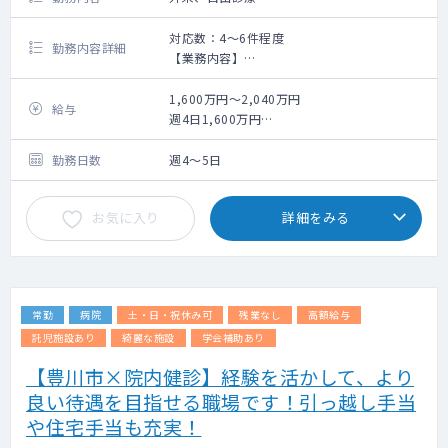
対応数：4～6件程度
勤務内容詳細
【業務内容】
痩身医療の問診
1,600万円～2,040万円
給与
週4日1,600万円
週5日2,040万円
※いずれも管理医師手当を含む
勤務日数
週4～5日
お気に入り
詳細をみる
常勤
病院
土・日・祝休み可
残業なし
高額給与
託児施設あり
綺麗な施設
学会補助あり
【豊川市×院内健診】経験を活かして、より
良い待遇を目指せる職場です！引っ越し手当
や住宅手当も充実！