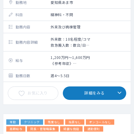
勤務地
愛知県あま市
科目
精神科・不問
勤務内容
外来及び病棟管理
外来数：10名程度/コマ
勤務内容詳細
救急搬入数：数台/日
外来：週1～2コマ
外来数：10名程度/コマ
1,200万円～1,600万円
給与
主な疾患：統合失調症、うつ病、双極性障
《参考年収》
害、認知症、アルコール依存症等が多いです
・3年目（非指定医）：1200万円（週5日、当
病棟管理：25～30床程度/名
直4回／月の手当を含む）※ご経験等によりご
勤務日数
週4～5.5日
相談の上決定いたします
お気に入り
詳細をみる
常勤
クリニック
残業なし
当直なし
オンコールなし
高額給与
院長・管理職募集
綺麗な施設
通勤便利