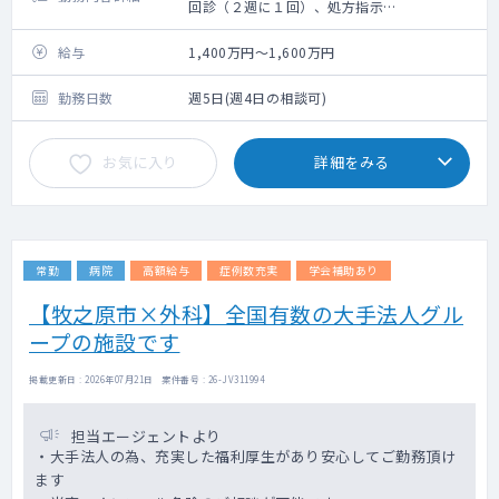
回診（２週に１回）、処方指示
体調不良者の診察
新規入所者の診察
給与
1,400万円～1,600万円
デイケア利用者の体調不良者診察
デイケア利用者の各種計画書及びその他書類
勤務日数
週5日(週4日の相談可)
の確認とサイン
デイケア利用者の担当者会議出席
お気に入り
詳細をみる
入所利用者の各種計画書及び業務上の書類確
認
入所判定会議の出席
連絡調整会議への出席
介護保険更新・変更申請の医師の意見書作成
常勤
病院
高額給与
症例数充実
学会補助あり
他科受診、退所時の診療情報提供書の作成
法人内の病院や診療所での外来業務
【牧之原市×外科】全国有数の大手法人グル
ープの施設です
掲載更新日 : 2026年07月21日 案件番号 : 26-JV311994
担当エージェントより
・大手法人の為、充実した福利厚生があり安心してご勤務頂け
ます