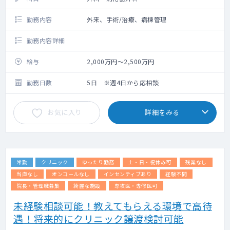
勤務内容
外来、手術/治療、病棟管理
勤務内容詳細
給与
2,000万円～2,500万円
勤務日数
5日 ※週4日から応相談
お気に入り
詳細をみる
常勤
クリニック
ゆったり勤務
土・日・祝休み可
残業なし
当直なし
オンコールなし
インセンティブあり
経験不問
院長・管理職募集
綺麗な施設
専攻医・専修医可
未経験相談可能！教えてもらえる環境で高待
遇！将来的にクリニック譲渡検討可能