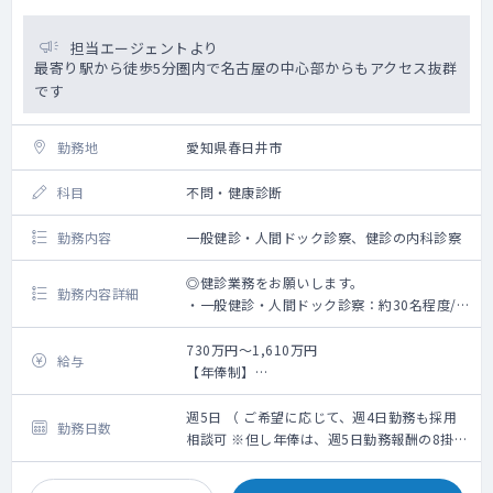
担当エージェントより
最寄り駅から徒歩5分圏内で名古屋の中心部からもアクセス抜群
です
勤務地
愛知県春日井市
科目
不問・健康診断
勤務内容
一般健診・人間ドック診察、健診の内科診察
◎健診業務をお願いします。
勤務内容詳細
・一般健診・人間ドック診察：約30名程度/
コマ
・健診の内科診察
730万円～1,610万円
給与
【年俸制】
※業務内容に婦人科健診及び、読影は含まれ
週5日勤務：730～1,610万(ご経験6年～30年
ません
の場合)
週5日 （ ご希望に応じて、週4日勤務も採用
勤務日数
※業務内容に、乳房触診は含まれておりませ
＜モデル給与＞
相談可 ※但し年俸は、週5日勤務報酬の8掛計
ん。
※ご経験6年目の場合730万円、ご経験10年目
算となります ）
の場合1,040万円、ご経験20年目の場合