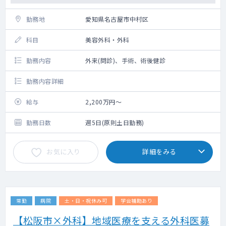
勤務地
愛知県名古屋市中村区
科目
美容外科・外科
勤務内容
外来(問診)、手術、術後健診
勤務内容詳細
給与
2,200万円～
勤務日数
週5日(原則土日勤務)
お気に入り
詳細をみる
常勤
病院
土・日・祝休み可
学会補助あり
【松阪市×外科】地域医療を支える外科医募