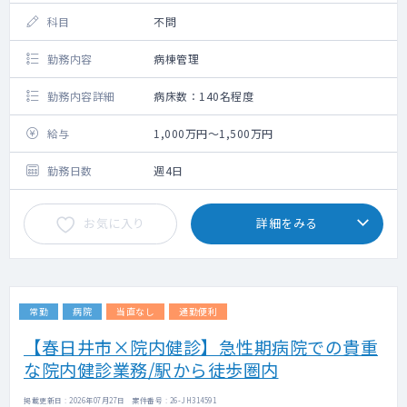
科目
不問
勤務内容
病棟管理
勤務内容詳細
病床数：140名程度
給与
1,000万円～1,500万円
勤務日数
週4日
お気に入り
詳細をみる
常勤
病院
当直なし
通勤便利
【春日井市×院内健診】急性期病院での貴重
な院内健診業務/駅から徒歩圏内
掲載更新日 : 2026年07月27日 案件番号 : 26-JH314591