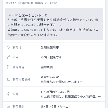
掲載更新日 : 2026年07月28日 案件番号 : 26-JH314629
担当エージェントより
引っ越し手当や住宅手当もあり新幹線代も応相談ですので、県
内外問わずお気軽にお問合せ下さい。
愛知県の東部に位置しており北は山地・南西は三河湾があり自
然豊かで大変住みやすい地域です。
勤務地
愛知県豊川市
科目
不問・健康診断
勤務内容
健診業務
新設の為未定
勤務内容詳細
健診業務をお願いし致します
1：受診者の診察（火・金曜日午後健診有、
15：00～16：30）
1,400万円～1,800万円
給与
2：問診、聴打診
※上記年俸幅は、採用面談での人物評価、業
3：健診判定
務内容詳細、個々スキルに応じて最終決定さ
4：検査結果説明
せていただきます。
勤務日数
週4日～5日（月～土）