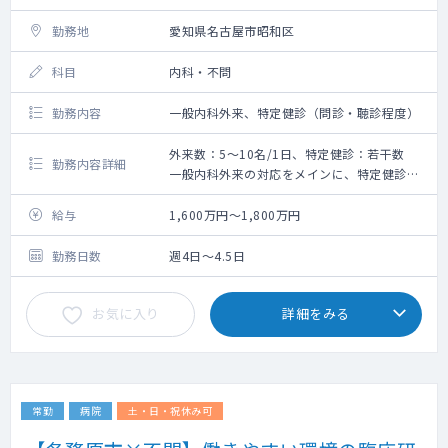
勤務地
愛知県名古屋市昭和区
科目
内科・不問
勤務内容
一般内科外来、特定健診（問診・聴診程度）
外来数：5～10名/1日、特定健診：若干数
勤務内容詳細
一般内科外来の対応をメインに、特定健診も
若干数、および可能でしたら同法人のクリニ
ックの健診の読影もお願い致します。
給与
1,600万円～1,800万円
4月開院したばかりですので外来数は5～10名
程度となっております。
勤務日数
週4日～4.5日
お気に入り
詳細をみる
常勤
病院
土・日・祝休み可