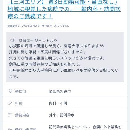
【三河エリア】 週3日勤務可能・当直なし /
地域に根差した病院での、一般内科・訪問診
療のご勤務です！
掲載更新日 : 2026年08月06日 案件番号 : 26-JH314822
担当エージェントより
小規模の病院で風通しが良く、関連大学はありますが、
採用に関し学閥・医局は関係ございません。
気さくな院長を筆頭に明るいスタッフが多い環境です。
勤務日数や時間調整のご相談も可能です。
市中病院ながら大学病院に近い医療レベルの提供を目指してい
ます。
勤務地
愛知県刈谷市
科目
内科・不問
勤務内容
外来、訪問診療
訪問診療業務をメインに、合間に外来業務も
勤務内容詳細