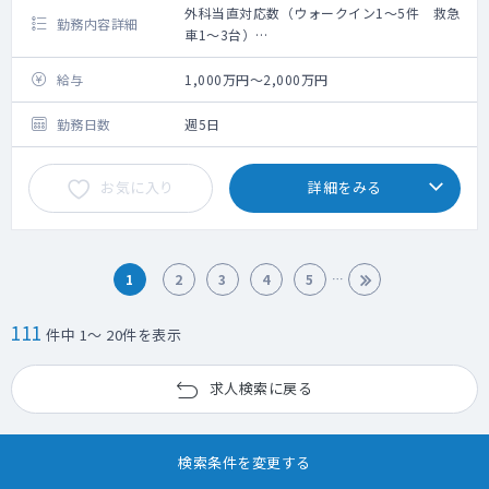
外科当直対応数（ウォークイン1～5件 救急
勤務内容詳細
車1～3台）
●勤務内容
外来（週2コマ）10人～15人程度 基本的に1
給与
1,000万円～2,000万円
診体制
病棟 急性期病棟：10～15人程度、慢性期病
勤務日数
週5日
棟：10人程度
ER対応：AM・PMでの担当制
お気に入り
詳細をみる
手術：現在1名体制の為、手術件数は少なくな
っております。
月平均10件程度
緊急手術の対応が難しい為、他院へ紹介した
り、紹介を受けられない件数が月に5～10件
1
2
3
4
5
程度あります。
外科医の増員により手術件数を増やすことが
111
件中 1～ 20件を表示
可能です
求人検索に戻る
●医師体制
日勤 外科1名体制
当直 外科1名体制（定期非常勤の先生で対
検索条件を変更する
応）