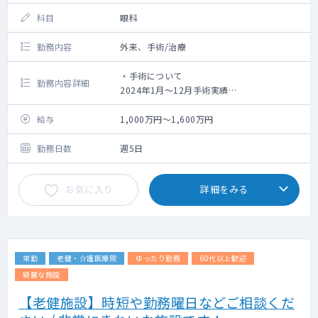
科目
眼科
勤務内容
外来、手術/治療
・手術について
勤務内容詳細
2024年1月～12月手術実績
水晶体再建術：360件
硝子体手術：42件
給与
1,000万円～1,600万円
抗VEGF療法：203件
勤務日数
週5日
お気に入り
詳細をみる
常勤
老健・介護医療院
ゆったり勤務
60代以上歓迎
綺麗な施設
【老健施設】時短や勤務曜日などご相談くだ