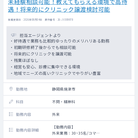
未経験相談可能！教えてもらえる環境で高待
遇！将来的にクリニック譲渡検討可能
掲載更新日 : 2026年08月04日 案件番号 : 26-JV309978
担当エージェントより
・好待遇で業務も比較的ゆったりのメリハリある勤務
・初期研修終了後からでも相談可能
・将来的にクリニックを譲渡可能
・残業ほぼなし
・経営も安心、診療に集中できる環境
・地域でニーズの高いクリニックでやりがい豊富
勤務地
静岡県焼津市
科目
不問・精神科
勤務内容
外来
【勤務内容】
勤務内容詳細
外来業務：30~35名/コマ