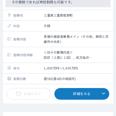
その範囲であれば時短勤務も可能です。
勤務地
三重県三重郡菰野町
科目
不問
老健の施設長業務メイン（その他、病院と診
勤務内容
療所の外来）
＜日々の業務内容＞
勤務内容詳細
回診（２週に１回）、処方指示
体調不良者の診察
新規入所者の診察
給与
1,400万円～1,600万円
デイケア利用者の体調不良者診察
デイケア利用者の各種計画書及びその他書類
勤務日数
週5日(週4日の相談可)
の確認とサイン
デイケア利用者の担当者会議出席
お気に入り
詳細をみる
入所利用者の各種計画書及び業務上の書類確
認
入所判定会議の出席
連絡調整会議への出席
介護保険更新・変更申請の医師の意見書作成