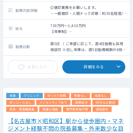
◎健診業務をお願いします。
勤務内容詳細
・一般健診・人間ドック診察：約30名程度/
コマ
・健診の内科診察
730万円～1,610万円
給与
【年俸制】
※業務内容に婦人科健診及び、読影は含まれ
週5日勤務：730～1,610万(ご経験6年～30年
ません
の場合)
週5日 （ ご希望に応じて、週4日勤務も採用
勤務日数
※業務内容に、乳房触診は含まれておりませ
＜モデル給与＞
相談可 ※但し年俸は、週5日勤務報酬の8掛計
ん。
※ご経験6年目の場合730万円、ご経験10年目
算となります ）
の場合1,040万円、ご経験20年目の場合
お気に入り
詳細をみる
・電子カルテ有（メーカー：ソフトウエアサ
1,330万円、ご経験30年目の場合1,610万円
ービス）
※但し、スキル等に応じてこの限りではない
・オーダーリング有（メーカー：ソフトウエ
※上記年俸幅は、採用面談での人物評価、業
アサービス）
務内容詳細、個々スキルに応じて最終決定さ
・PACS有（メーカー：富士医療ソリューショ
せていただきます。
常勤
クリニック
ゆったり勤務
残業なし
当直なし
ンズ）
オンコールなし
インセンティブあり
高額給与
60代以上歓迎
院長・管理職募集
綺麗な施設
専門医資格不問
通勤便利
【名古屋市×昭和区】駅から徒歩圏内・マネ
ジメント経験不問の院長募集・外来数少な目