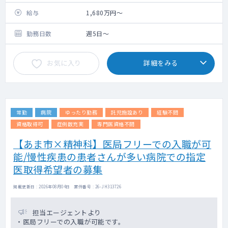
総患者500~600人程度/月
給与
1,680万円～
勤務日数
週5日～
お気に入り
詳細をみる
常勤
病院
ゆったり勤務
託児施設あり
経験不問
資格取得可
症例数充実
専門医資格不問
【あま市×精神科】医局フリーでの入職が可
能/慢性疾患の患者さんが多い病院での指定
医取得希望者の募集
掲載更新日 : 2026年08月04日 案件番号 : 26-JH313726
担当エージェントより
・医局フリーでの入職が可能です。