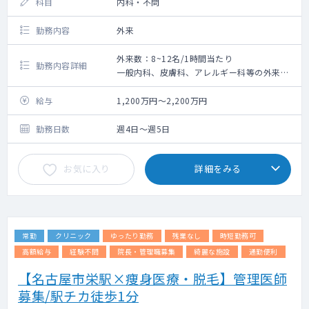
科目
内科・不問
勤務内容
外来
外来数：8~12名/1時間当たり
勤務内容詳細
一般内科、皮膚科、アレルギー科等の外来診
療、オンライン診療等をお願いいたします。
◇外来診療
給与
1,200万円～2,200万円
└ 診療体制：1～3診制 ※所属院による
└ 主な患者層：50代以下のビジネスマンや近
勤務日数
週4日～週5日
隣住民等（50代以下が患者全体の9割）
保険診療9割以上
お気に入り
詳細をみる
内科6割・それ以外3割程度
└ 対象年齢：内科・アレルギー科は10歳以
上、皮膚科は6歳以上
◇ オンライン診療：混雑度に応じて各院に割
り振りとなるため、お願いする場合がござい
常勤
クリニック
ゆったり勤務
残業なし
時短勤務可
ます。
エビデンスに基づくマニュアルが整備されて
高額給与
経験不問
院長・管理職募集
綺麗な施設
通勤便利
います。
【名古屋市栄駅×痩身医療・脱毛】管理医師
看護師の問診後の診察となり、未経験の先生
募集/駅チカ徒歩1分
でも対応が可能な内容です。
対面診療とオンライン診療の比重について