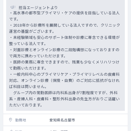
担当エージェントより
・高水準の都市型プライマリ・ケアの提供を目指している法人
です。
・2018年から診療所を展開している法人ですので、クリニック
運営の基盤がございます。
・未経験領域も安心のサポート体制や診療に専念できる環境が
整っている法人です。
・対面診療とオンライン診療の二段階構想になっておりますの
で両方に携わっていただけます。
・医師の業務に専念できますので、残業も少なくメリハリつけ
て勤務いただけます。
・一般内科中心のプライマリケア・プライマリレベルの皮膚科
対応、オンライン診療（保険・自費）のご対応に抵抗がなけれ
ば科目は問いません。
グループ内の常勤医師は内科系出身が7割程度ですが、外科
系・産婦人科・皮膚科・整形外科出身の先生方がおりご活躍い
ただいております。
勤務地
愛知県名古屋市