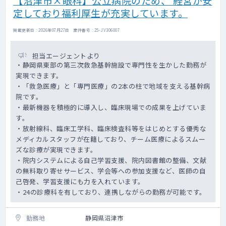
【沼津市×眼科】公立病院のため、 経営が安
定しており福利厚生が充実しています。
掲載更新日 : 2026年07月27日 案件番号 : 25-JV306007
担当エージェントより
・静岡県東部の第三次救急基幹施設で専門性を生かした勤務が
実現できます。
・「救急医療」と「専門医療」の2本の柱で地域を支える基幹病
院です。
・最新機器を積極的に導入し、臨床現場での成果を上げていま
す。
・放射線科、臨床工学科、臨床検査科等をはじめとする優秀な
メディカルスタッフが在籍しており、チーム医療によるスムー
ズな診療が実現できます。
・院内システムによる自己学習支援、院内図書館の整備、文献
の無料取り寄せサービス、学会等への参加支援など、医師の自
己啓発、学習支援にも力を入れています。
・24の診療科を有しており、連携しながらの勤務が可能です。
勤務地
静岡県沼津市