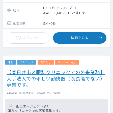
眼科外来診療（保険診療）
・1日の患者数：40～50名程度
1,680万円～2,100万円
給与
・診療割合：一般診療4～5割（保険診療）
週4日 1,680万円～相談可能
・主な疾患
週5日 2,100万円～相談可能
眼精疲労、ドライアイ、アレルギー（花
勤務日数
週4～5日
粉症等）、白内障、緑内障、
ものもらい、結膜炎、眼底検査（糖尿
お気に入り
詳細をみる
病、高血圧等）、飛蚊症、
眼鏡、コンタクトレンズ処方、学校検
診 等
常勤
クリニック
当直なし
オンコールなし
【春日井市×眼科クリニックでの外来業務】
大手法人での珍しい勤務医（院長職でない）
募集です。
掲載更新日 : 2026年07月30日 案件番号 : 25-JH308082
担当エージェントより
眼科クリニックでの医師募集です。