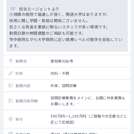
◇ 医師賠償保険は団体で加入しています
担当エージェントより
小規模の病院で風通しが良く、関連大学はありますが、
【手術機器】
採用に関し学閥・医局は関係ございません。
白内障手術装置：CENTURION
気さくな院長を筆頭に明るいスタッフが多い環境です。
YAGレーザー：ＹＣ－200
勤務日数や時間調整のご相談も可能です。
網膜光凝固装置：ＹＬＣ－500
市中病院ながら大学病院に近い医療レベルの提供を目指してい
ます。
【検査機器】
光干渉断層計：DRI OCT Triton PLUS
光学式眼内寸法測定装置：IOLマスター700
勤務地
愛知県刈谷市
静的自動視野計：HFAⅢ840
科目
内科・不問
勤務内容
外来、訪問診療
訪問診療業務をメインに、合間に外来業務も
勤務内容詳細
お願いします。
法人内の関連施設（病院隣接）の50～60名程
度をメインに、近隣の居宅も1～3件程お願い
900万円～1,200万円（ご経験や対応数などに
給与
致します。
応じて応相談）
外来は一般内科外来をはじめ、先生のご専門
に応じてお願いしております。