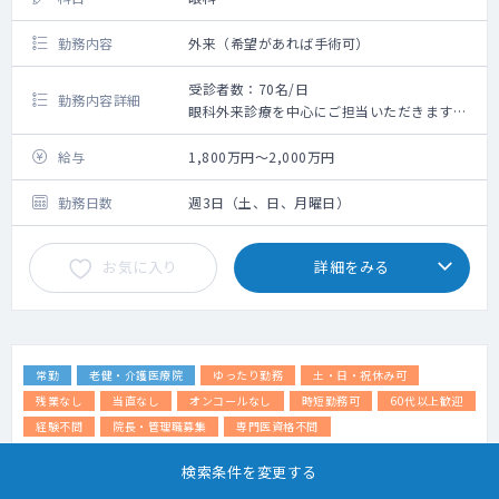
勤務内容
外来（希望があれば手術可）
受診者数：70名/日
勤務内容詳細
眼科外来診療を中心にご担当いただきます。
特に結膜炎、麦粒腫、白内障、学校視力で指
摘された児童、健診でしてきされた成人の対
給与
1,800万円～2,000万円
応が多めです。
勤務日数
週3日（土、日、月曜日）
◇一般眼科外来
結膜炎、麦粒腫、ドライアイ、アレルギー性
お気に入り
詳細をみる
結膜炎、白内障、緑内障、糖尿病網膜症、加
齢黄斑変性など
◇コンタクトレンズ・眼鏡処方
適応判断、定期フォロー、装用管理
◇各種眼科検査結果の判読
常勤
老健・介護医療院
ゆったり勤務
土・日・祝休み可
視力検査、屈折検査、眼圧測定、OCT、視野
検査、眼底検査 など
残業なし
当直なし
オンコールなし
時短勤務可
60代以上歓迎
白内障・緑内障等の経過観察
経験不問
院長・管理職募集
専門医資格不問
必要に応じた高次医療機関への紹介
【桑名市×老健】老健週32時間勤務可能。老
スタッフとの診療連携・診療方針の共有
検索条件を変更する
健施設でのご勤務です。