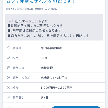
さい / 非常にきれいな施設です！
掲載更新日 : 2026年07月27日 案件番号 : 26-JV312752
担当エージェントより
■比較的落ち着いたご勤務となります
■3割程度は認知症の患者となります
■遠方からお越しの方は、寮を用意することも可能です
勤務地
静岡県御殿場市
科目
不問
勤務内容
病棟管理
勤務内容詳細
病床数：140名程度
給与
1,000万円～1,500万円
勤務日数
週4日