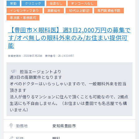
常勤
クリニック
当直なし
オンコールなし
他科受診、退所時の診療情報提供書の作成
法人内の病院や診療所での外来業務
インセンティブあり
高額給与
60代以上歓迎
専門医資格不問
専攻医・専修医可
【豊田市×眼科医】週3日2,000万円の募集で
す/オペ無しの眼科外来のみ/お住まい提供可
能
掲載更新日 : 2026年07月28日 案件番号 : 26-JH314457
担当エージェントより
週3日の高額案件となります
オペのドクターはいらっしゃいますので、一般眼科外来を担当
頂きます
法人が借りるマンションに住んで頂くことも可能なので、2拠点
生活にも不自由しません。（お住まいは豊田でも名古屋でも構
いません）
勤務地
愛知県豊田市
科目
眼科