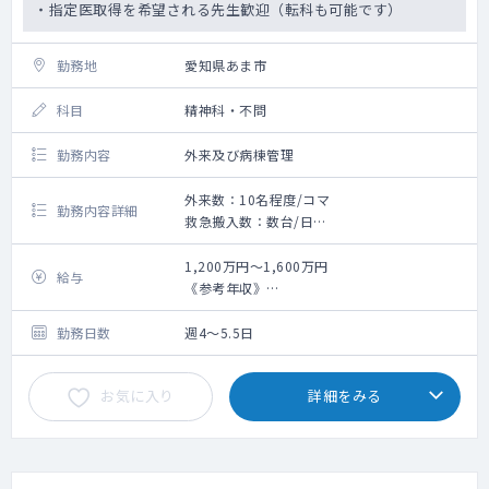
・指定医取得を希望される先生歓迎（転科も可能です）
勤務地
愛知県あま市
科目
精神科・不問
勤務内容
外来及び病棟管理
外来数：10名程度/コマ
勤務内容詳細
救急搬入数：数台/日
外来：週1～2コマ
外来数：10名程度/コマ
1,200万円～1,600万円
給与
主な疾患：統合失調症、うつ病、双極性障
《参考年収》
害、認知症、アルコール依存症等が多いです
・3年目（非指定医）：1200万円（週5日、当
病棟管理：25～30床程度/名
直4回／月の手当を含む）※ご経験等によりご
勤務日数
週4～5.5日
相談の上決定いたします
お気に入り
詳細をみる