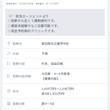
は、所属院により異なります。
掲載更新日 : 2026年07月28日 案件番号 : 26-JH314605
※開院間もない医療機関の場合はオンライン
診療の比重が多くなり、
担当エージェントより
安定した集患ができている院であれば対面
◇各駅から近くて通勤便利です。
診療が主となります。
◇美容未経験でもご応募可能です。
◇完全予約制のクリニックです。
◇ 専門外来：相談可
（例：糖尿病・呼吸器内科（SAS）・リウマ
勤務地
チ膠原病・循環器内科・頭痛外来など）
愛知県名古屋市中区
※内視鏡や気管支鏡等の機器を必要とするも
のは検討不可
科目
不問
※開設可能な院は現時点では限られるため、
勤務院・対象患者数・コマ数については要相
勤務内容
外来、自由診療
談 ※集患ができるまでは、専門外来の枠の中
で通常の外来も実施いただきます
対応数：4～6件程度
勤務内容詳細
◇ 検査機器：心電図、HbA1C迅速測定器、ビ
【業務内容】
ジュアルリーダー、等
痩身医療の問診
一部の院でレントゲン・エコー
1,600万円～2,040万円
給与
あり
週4日1,600万円
◇ 電子カルテ：クリアス（Donuts社製）
週5日2,040万円
※いずれも管理医師手当を含む
勤務日数
週4～5日
《その他》