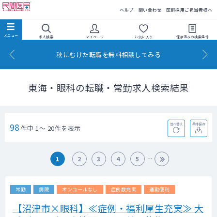
民間医局
ヘルプ
問い合わせ
医師採用ご担当者様へ
求人検索
マイページ
お気に入り
保存済みの
検索条件
秋にむけた転職を無料相談してみる
東海・眼科の転職・常勤求人検索結果
98
並べ替え
条件保存
件中 1～ 20件を表示
1
2
3
4
5
常勤
病院
オンコールなし
症例数充実
通勤便利
【沼津市×眼科】≪症例・福利厚生充実≫ 大