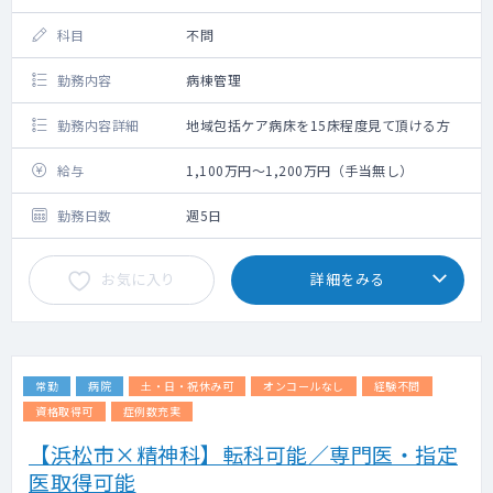
科目
不問
勤務内容
病棟管理
勤務内容詳細
地域包括ケア病床を15床程度見て頂ける方
給与
1,100万円～1,200万円（手当無し）
勤務日数
週5日
お気に入り
詳細をみる
常勤
病院
土・日・祝休み可
オンコールなし
経験不問
資格取得可
症例数充実
【浜松市×精神科】転科可能／専門医・指定
医取得可能