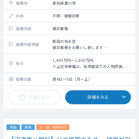
勤務地
愛知県豊川市
科目
不問・健康診断
勤務内容
健診業務
新設の為未定
勤務内容詳細
健診業務をお願いし致します
1：受診者の診察（火・金曜日午後健診有、
15：00～16：30）
1,400万円～1,800万円
給与
2：問診、聴打診
※上記年俸幅は、採用面談での人物評価、業
3：健診判定
務内容詳細、個々スキルに応じて最終決定さ
4：検査結果説明
せていただきます。
勤務日数
週4日～5日（月～土）
5：健診スタッフとの連携
6：健診事業運営・品質向上への参画
お気に入り
詳細をみる
電子カルテ（メーカー：CSI-ミライズ）
健診システム（タック）
常勤
病院
土・日・祝休み可