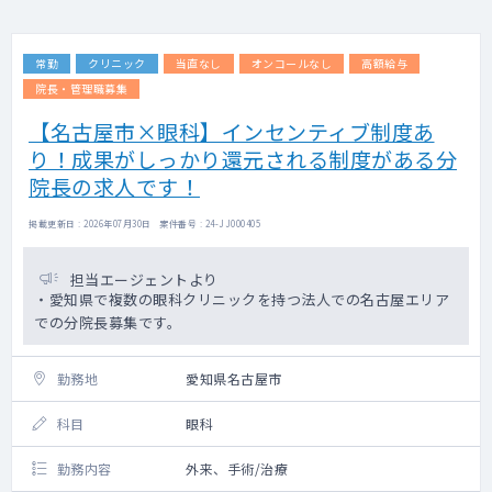
常勤
クリニック
当直なし
オンコールなし
高額給与
院長・管理職募集
【名古屋市×眼科】インセンティブ制度あ
り！成果がしっかり還元される制度がある分
院長の求人です！
掲載更新日 : 2026年07月30日 案件番号 : 24-JJ000405
担当エージェントより
・愛知県で複数の眼科クリニックを持つ法人での名古屋エリア
での分院長募集です。
勤務地
愛知県名古屋市
科目
眼科
勤務内容
外来、手術/治療