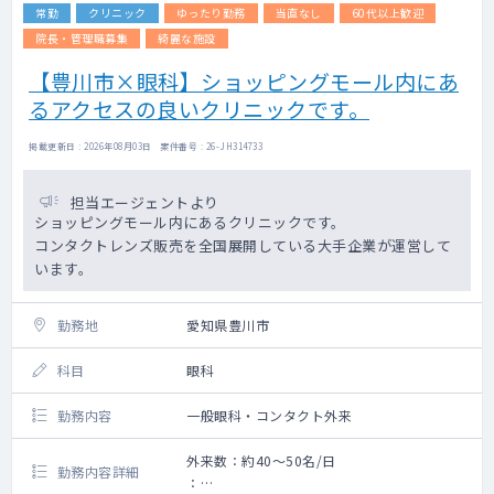
常勤
クリニック
ゆったり勤務
当直なし
60代以上歓迎
院長・管理職募集
綺麗な施設
【豊川市×眼科】ショッピングモール内にあ
るアクセスの良いクリニックです。
掲載更新日 : 2026年08月03日 案件番号 : 26-JH314733
担当エージェントより
ショッピングモール内にあるクリニックです。
コンタクトレンズ販売を全国展開している大手企業が運営して
います。
勤務地
愛知県豊川市
科目
眼科
勤務内容
一般眼科・コンタクト外来
外来数：約40～50名/日
勤務内容詳細
：