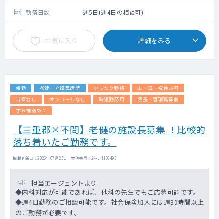
・主な疾患：うつ病、統合失調症、認知症、
日勤務の場合）
ADHD
勤務日数
週5日(週4日の相談可)
お気に入り
詳細をみる
常勤
老健・介護医療院
ゆったり勤務
土・日・祝休み可
当直なし
オンコールなし
時短勤務可
院長・管理職募集
学会補助あり
【三重郡×不問】老健の施設長募集 ！比較的
落ち着いたご勤務です。
掲載更新日 : 2026年07月23日 案件番号 : 24-JH100493
担当エージェントより
◆内科対応が可能であれば、他科の先生でもご応募可能です。
◆週4日勤務のご相談可能です。社会保険加入には週30時間以上
のご勤務が必要です。