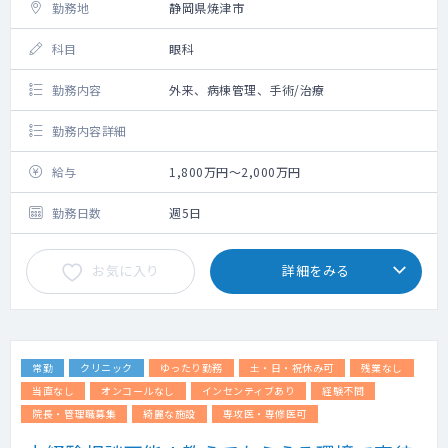
勤務地
静岡県焼津市
科目
眼科
勤務内容
外来、病棟管理、手術/治療
勤務内容詳細
給与
1,800万円～2,000万円
勤務日数
週5日
お気に入り
詳細をみる
常勤
クリニック
ゆったり勤務
土・日・祝休み可
残業なし
当直なし
オンコールなし
インセンティブあり
経験不問
院長・管理職募集
綺麗な施設
専攻医・専修医可