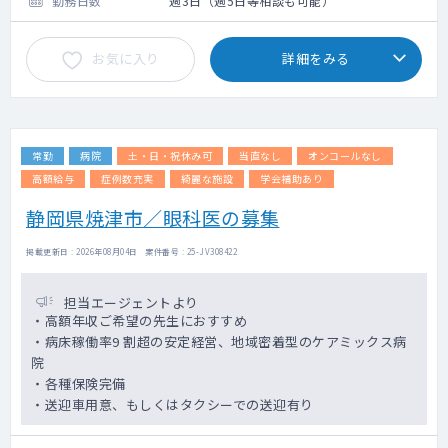
勤務日数
週3日（週5日等相談も可能）
お気に入り
詳細をみる
常勤
病院
土・日・祝休み可
当直なし
オンコールなし
高額給与
症例数充実
綺麗な施設
学会補助あり
静岡県焼津市／眼科医の募集
掲載更新日 : 2026年08月04日 案件番号 : 25-JV308422
担当エージェントより
・高額年収ご希望の先生におすすめ
・病床稼働率9 割超の安定経営、地域密着型のケアミックス病
院
・各種保険完備
・送迎車用意、もしくはタクシーでの送迎有り