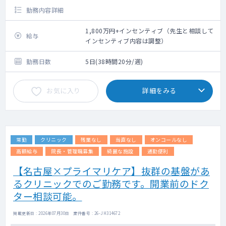
勤務内容詳細
1,800万円+インセンティブ（先生と相談して
給与
インセンティブ内容は調整）
勤務日数
5日(38時間20分/週)
お気に入り
詳細をみる
常勤
クリニック
残業なし
当直なし
オンコールなし
高額給与
院長・管理職募集
綺麗な施設
通勤便利
【名古屋×プライマリケア】抜群の基盤があ
るクリニックでのご勤務です。開業前のドク
ター相談可能。
掲載更新日 : 2026年07月30日 案件番号 : 26-JH314672