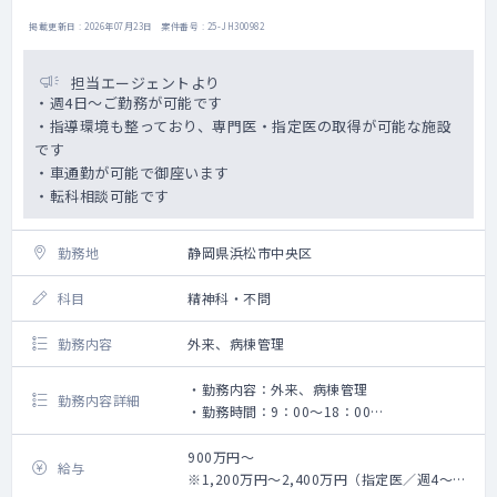
掲載更新日 : 2026年07月23日 案件番号 : 25-JH300982
担当エージェントより
・週4日～ご勤務が可能です
・指導環境も整っており、専門医・指定医の取得が可能な施設
です
・車通勤が可能で御座います
・転科相談可能です
勤務地
静岡県浜松市中央区
科目
精神科・不問
勤務内容
外来、病棟管理
・勤務内容：外来、病棟管理
勤務内容詳細
・勤務時間：9：00～18：00
・外来コマ ：2コマ
・対応数 ：10～30名/コマ
900万円～
給与
・病棟管理：20～30床
※1,200万円～2,400万円（指定医／週4～5