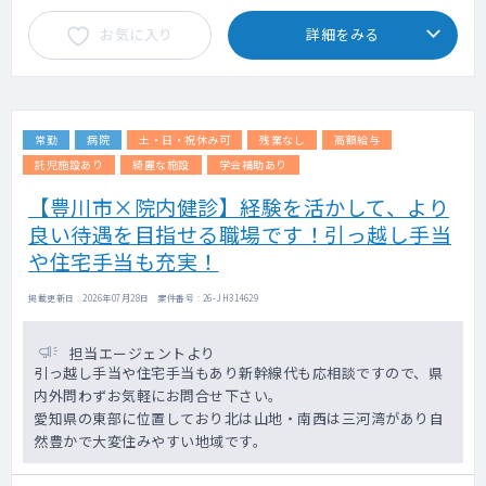
・診察中に不明点があれば、専用のLINEです
ぐに専門医に相談できる環境があります。
お気に入り
詳細をみる
常勤
病院
土・日・祝休み可
残業なし
高額給与
託児施設あり
綺麗な施設
学会補助あり
【豊川市×院内健診】経験を活かして、より
良い待遇を目指せる職場です！引っ越し手当
や住宅手当も充実！
掲載更新日 : 2026年07月28日 案件番号 : 26-JH314629
担当エージェントより
引っ越し手当や住宅手当もあり新幹線代も応相談ですので、県
内外問わずお気軽にお問合せ下さい。
愛知県の東部に位置しており北は山地・南西は三河湾があり自
然豊かで大変住みやすい地域です。