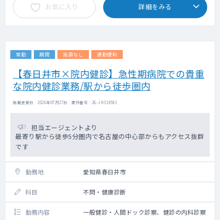
お気に入り
詳細をみる
常勤
病院
当直なし
通勤便利
【春日井市×院内健診】急性期病院での貴重
な院内健診業務/駅から徒歩圏内
掲載更新日 : 2026年07月27日 案件番号 : 26-JH314591
担当エージェントより
最寄り駅から徒歩5分圏内で名古屋の中心部からもアクセス抜群
です
勤務地
愛知県春日井市
科目
不問・健康診断
勤務内容
一般健診・人間ドック診察、健診の内科診察