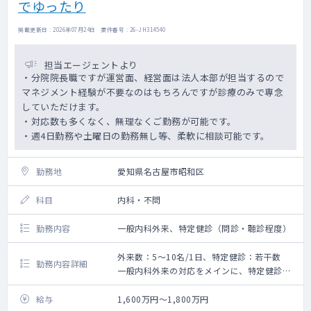
でゆったり
掲載更新日 : 2026年07月24日 案件番号 : 26-JH314540
担当エージェントより
・分院院長職ですが運営面、経営面は法人本部が担当するので
マネジメント経験が不要なのはもちろんですが診療のみで専念
していただけます。
・対応数も多くなく、無理なくご勤務が可能です。
・週4日勤務や土曜日の勤務無し等、柔軟に相談可能です。
勤務地
愛知県名古屋市昭和区
科目
内科・不問
勤務内容
一般内科外来、特定健診（問診・聴診程度）
外来数：5～10名/1日、特定健診：若干数
勤務内容詳細
一般内科外来の対応をメインに、特定健診も
若干数、および可能でしたら同法人のクリニ
ックの健診の読影もお願い致します。
給与
1,600万円～1,800万円