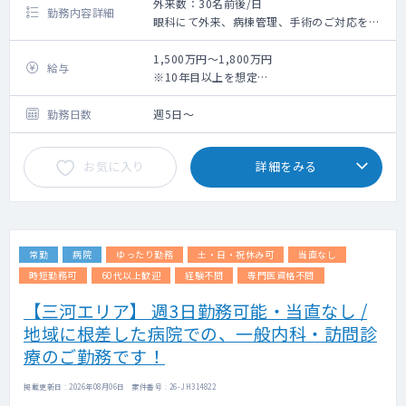
外来数：30名前後/日
勤務内容詳細
眼科にて外来、病棟管理、手術のご対応をお
願いします。
詳しいお仕事内容はご相談の上、決定いたし
1,500万円～1,800万円
給与
ます。
※10年目以上を想定
※賞与、当直手当、時間外手当等含む
主な診療は眼科一般、白内障、緑内障、網膜
勤務日数
週5日～
硝子体疾患等となります。
白内障手術は約30件程度/月、外来患者数は
お気に入り
詳細をみる
初再診含め約30名/日となります。
(募集求人の概要)
◇ 勤務日 週４～５日勤務
◇ 勤務時間 ８時３０分 – １７時００分
常勤
病院
ゆったり勤務
土・日・祝休み可
当直なし
※育児介護短時間のご相談も可。
◇ 給与・待遇 当法人規程による、お問い合わ
時短勤務可
60代以上歓迎
経験不問
専門医資格不問
せください。
【三河エリア】 週3日勤務可能・当直なし /
◇ 住宅補助 単身：66,000円／月、世帯：
地域に根差した病院での、一般内科・訪問診
110,000円／月
※持ち家補助有り
療のご勤務です！
◇ 赴任費用 全額負担
◇ 休日・休暇 ４週８休／有給休暇／厚生休暇
掲載更新日 : 2026年08月06日 案件番号 : 26-JH314822
◇ 学会・研修費補助あり