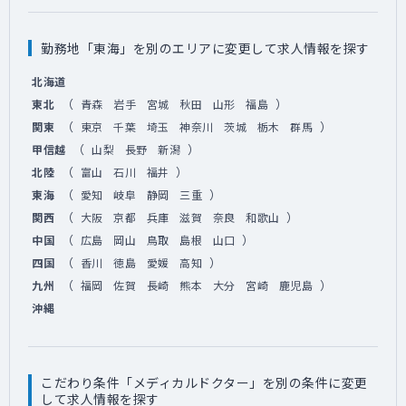
勤務地「東海」を別のエリアに変更して求人情報を探す
北海道
（
）
東北
青森
岩手
宮城
秋田
山形
福島
（
）
関東
東京
千葉
埼玉
神奈川
茨城
栃木
群馬
（
）
甲信越
山梨
長野
新潟
（
）
北陸
富山
石川
福井
（
）
東海
愛知
岐阜
静岡
三重
（
）
関西
大阪
京都
兵庫
滋賀
奈良
和歌山
（
）
中国
広島
岡山
鳥取
島根
山口
（
）
四国
香川
徳島
愛媛
高知
（
）
九州
福岡
佐賀
長崎
熊本
大分
宮崎
鹿児島
沖縄
こだわり条件「メディカルドクター」を別の条件に変更
して求人情報を探す