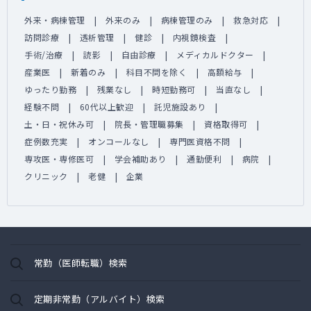
外来・病棟管理
外来のみ
病棟管理のみ
救急対応
訪問診療
透析管理
健診
内視鏡検査
手術/治療
読影
自由診療
メディカルドクター
産業医
新着のみ
科目不問を除く
高額給与
ゆったり勤務
残業なし
時短勤務可
当直なし
経験不問
60代以上歓迎
託児施設あり
土・日・祝休み可
院長・管理職募集
資格取得可
症例数充実
オンコールなし
専門医資格不問
専攻医・専修医可
学会補助あり
通勤便利
病院
クリニック
老健
企業
常勤（医師転職）検索
定期非常勤（アルバイト）検索