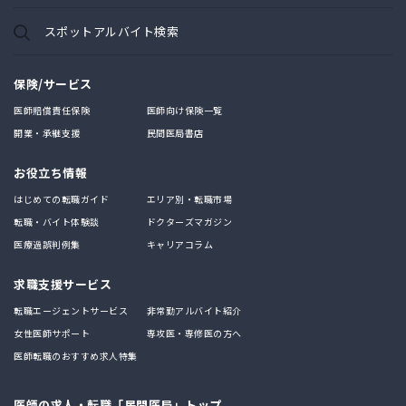
スポットアルバイト検索
保険/サービス
医師賠償責任保険
医師向け保険一覧
開業・承継支援
民間医局書店
お役立ち情報
はじめての転職ガイド
エリア別・転職市場
転職・バイト体験談
ドクターズマガジン
医療過誤判例集
キャリアコラム
求職支援サービス
転職エージェントサービス
非常勤アルバイト紹介
女性医師サポート
専攻医・専修医の方へ
医師転職のおすすめ求人特集
医師の求人・転職「民間医局」トップ