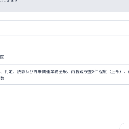
医
、判定、読影及び外来関連業務全般、内視鏡検査8件程度（上部）、
件数
所（30～100名）
／週
週