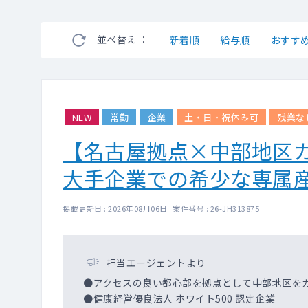
並べ替え ：
新着順
給与順
おすす
NEW
常勤
企業
土・日・祝休み可
残業な
【名古屋拠点×中部地区
大手企業での希少な専属
掲載更新日 : 2026年08月06日 案件番号 : 26-JH313875
担当エージェントより
●アクセスの良い都心部を拠点として中部地区を
●健康経営優良法人 ホワイト500 認定企業