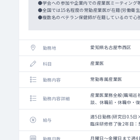
●学会への参加や企業内での産業医ミーティング
●全国では15名程度の常勤産業医が在籍(労働衛
●複数名のベテラン保健師が在籍しているので心
愛知県名古屋市西区
勤務地
産業医
科目
常勤専属産業医
勤務内容
産業医業務全般(職場巡
勤務内容詳細
談、休職前・休職中・復
ック対応 等
週5日勤務(研究日0.5日
給与
臨床研修修了後2年目：想定
臨床研修修了後5年目：想定
臨床研修修了後10年目：想
月曜日～金曜日まで週4
勤務日数