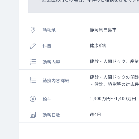
静岡県三島市
勤務地
健康診断
科目
健診・人間ドック、産業
勤務内容
健診・人間ドックの問診
勤務内容詳細
・健診、読影等の対応
ドック10～15名
健診 20～25名
1,300万円～1,400万円
給与
巡回健診 年間308カ
読影
週4日
勤務日数
胸部 250～1300
胃部 50～300／週
マンモ 30～50／