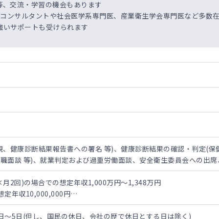
等、交流・学習の機会もあります
生コンサルタントや社会医学系専門医、産業衛生学会専門医など多数在
強いサポートも受けられます
視、健康診断結果報告書への署名 等)、健康診断結果の確認・判定(保
職面談 等)、就業判定および過重労働面談、安全衛生委員会への出
×月2回)の場合での想定年収1,000万円～1,348万円
年収10,000,000円
年収11,500,000円
定年収13,480,000円
日～5日(但し、国民の休日、会社の歴で休日とする日は除く)