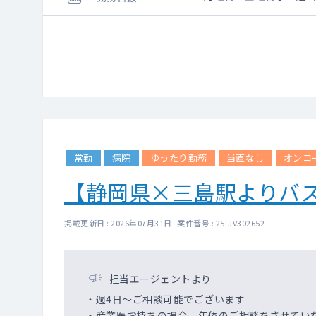
※経験や年数を考慮し
常勤
病院
ゆったり勤務
当直なし
オンコ
【静岡県×三島駅よりバ
掲載更新日 : 2026年07月31日 案件番号 : 25-JV302652
担当エージェントより
・週4日～ご相談可能でございます
・産業医お持ちの場合、年俸のご相談をさせてい