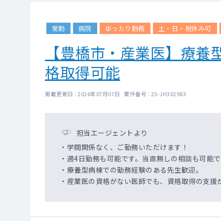
常勤
病院
ゆったり勤務
土・日・祝休み可
【豊橋市・産業医】療養型
格取得可能
掲載更新日 : 2026年07月07日 案件番号 : 25-JH302983
担当エージェントより
・学閥関係なく、ご勤務いただけます！
・週4日勤務も可能です。当直無しの相談も可能で
・療養型病棟での勤務経験のある先生歓迎。
・産業医の資格がない医師でも、資格取得の支援