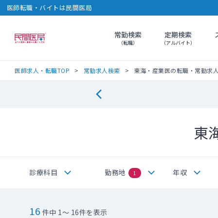
医師転職・バイトは民間医局
常勤検索
定期検索
民間医局
（転職）
（アルバイト）
医師求人・転職TOP
常勤求人検索
東海・産業医の転職・常勤求
東
診療科目
勤務地
年収
1
16
件中 1～ 16件を表示