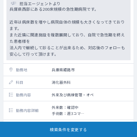
担当エージェントより
兵庫県西部にある200床規模の急性期病院です。
近年は病床数を増やし病院自体の規模も大きくなってきており
ます。
また近隣に関連施設を複数展開しており、自院で急性期を終え
た患者様を
法人内で継続して診ることが出来るため、対応後のフォローも
安心して行って頂けます。
勤務地
兵庫県姫路市
科目
消化器外科
勤務内容
外来及び病棟管理・オペ
外来数：確認中
勤務内容詳細
手術数：週3コマ
＜業務内容＞
【外来】
給与
1,300万円～2,300万円
検索条件を変更する
週：2コマ担当程度 （1診制、午前診のみ）