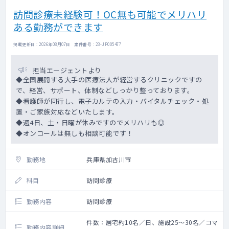
訪問診療未経験可！OC無も可能でメリハリ
ある勤務ができます
掲載更新日 : 2026年08月07日 案件番号 : 23-JP005477
担当エージェントより
◆全国展開する大手の医療法人が経営するクリニックですの
で、経営、サポート、体制などしっかり整っております。
◆看護師が同行し、電子カルテの入力・バイタルチェック・処
置・ご家族対応などいたします。
◆週4日、土・日曜が休みですのでメリハリも◎
◆オンコールは無しも相談可能です！
勤務地
兵庫県加古川市
科目
訪問診療
勤務内容
訪問診療
件数：居宅約10名／日、施設25～30名／コマ
勤務内容詳細