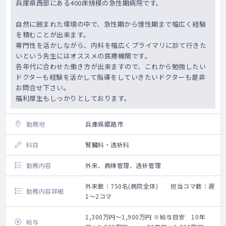
兵庫県西部にある400床規模の急性期病院です。
■検査
各種血液検査、心電図、超音波検査、レント
自然に囲まれた環境の中で、急性期から慢性期まで幅広く経験
ゲン検査
を積むことが出来ます。
専門性を活かしながら、内科を幅広くプライマリに診て行きた
■往診体制
いという先生にはオススメの医療機関です。
・看護師との2名体制
各年代に合わせた働き方が出来ますので、これから勉強したい
ドクターも経験を活かして指導をしていきたいドクターも是非
お問合せ下さい。
福利厚生もしっかりとしております。
勤務地
兵庫県姫路市
科目
腎臓科・透析科
勤務内容
外来、病棟管理、透析管理
外来数：750名(病院全体) 担当コマ数：週
勤務内容詳細
1～2コマ
1,300万円～1,900万円 ※給与目安 10年
給与