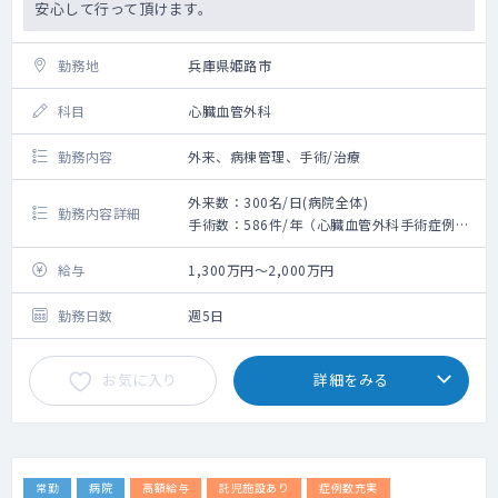
安心して行って頂けます。
勤務地
兵庫県姫路市
科目
心臓血管外科
勤務内容
外来、病棟管理、手術/治療
外来数：300名/日(病院全体)
勤務内容詳細
手術数：586件/年（心臓血管外科手術症例）
【業務内容】
《外来》
給与
1,300万円～2,000万円
・外来コマ数：1コマ程度/週
・外来患者数：15～20名/コマ
勤務日数
週5日
《病棟管理》
・担当患者数：5～10名
お気に入り
詳細をみる
《オペ》
・総手術件数：約150件/年
・手術時の麻酔：常勤麻酔医が担当
・手術室：4室中1室使用
常勤
病院
高額給与
託児施設あり
症例数充実
【主な疾患】