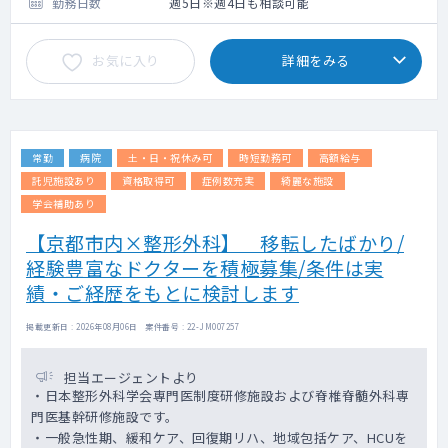
臓疾患
勤務日数
週5日※週4日も相談可能
小腸・大腸・肛門などの下部消化管疾患、鼠
経ヘルニアや粉瘤などの体表面の疾患など幅
お気に入り
詳細をみる
広い疾患の診断・治療を行っています。
常勤
病院
土・日・祝休み可
時短勤務可
高額給与
託児施設あり
資格取得可
症例数充実
綺麗な施設
学会補助あり
【京都市内×整形外科】 移転したばかり/
経験豊富なドクターを積極募集/条件は実
績・ご経歴をもとに検討します
掲載更新日 : 2026年08月06日 案件番号 : 22-JM007257
担当エージェントより
・日本整形外科学会専門医制度研修施設および脊椎脊髄外科専
門医基幹研修施設です。
・一般急性期、緩和ケア、回復期リハ、地域包括ケア、HCUを