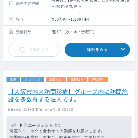
外来数：10～20名程度/日、注入系の処置10
勤務内容詳細
～20件程度/日
《主な疾患》
美容皮膚（にきび、アンチエイジングな
給与
900万円～1,100万円
ど）、ヒアルロン酸・ボトックス注入、
ニキビ・アトピーなどの治療
勤務日数
週3日（水・木・金曜日）
ピアッシング、レーザー、皮膚腫瘍摘出
術、二重瞼・糸リフトなどの手術治療
お気に入り
詳細をみる
【設備】
電子カルテ：あり
その他美容機器は多数あり、必要があれば
導入も検討致します。
常勤
クリニック
当直なし
高額給与
通勤便利
【大阪市内×訪問診療】グループ内に訪問施
設を多数有する法人です。
掲載更新日 : 2026年08月07日 案件番号 : 26-JZ314837
担当エージェントより
関連クリニックと合わせての勤務をお願いします。
訪問施設も増加しており、経営も安定しております。