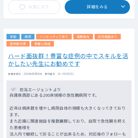
手術日：火曜日・金曜日です。
お気に入り
詳細をみる
主な症例：骨折観血的手術、人工骨頭、人工
関節 鏡視下手術、脊椎手術、腱鞘切開術で
す。
【その他】
常勤
病院
インセンティブあり
高額給与
託児施設あり
月1回程度、土・日曜日で日直をご依頼するこ
とになります。
症例数充実
綺麗な施設
病棟や外科の救急対応をお願いいたします。
ハード面抜群！豊富な症例の中でスキルを活
かしたい先生にお勧めです
掲載更新日 : 2026年08月06日 案件番号 : 24-JW100231
担当エージェントより
兵庫県西部にある200床規模の急性期病院です。
近年は病床数を増やし病院自体の規模も大きくなってきており
ます。
また近隣に関連施設を複数展開しており、自院で急性期を終え
た患者様を
法人内で継続して診ることが出来るため、対応後のフォローも