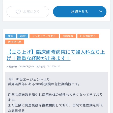
・受け持ち患者数：5～10名程度
手当て除く)
・主治医制
お気に入り
詳細をみる
【主な疾患】
尿路結石、前立腺肥大症をはじめとする排尿
障害、泌尿器科悪性腫瘍・良性腫瘍、男性性
機能・男性不妊症・性同一性障害といったア
常勤
病院
インセンティブあり
高額給与
託児施設あり
ンドロロジー等
※体外衝撃波破石術（ESWL）、経尿道的尿
症例数充実
管破石術（TUL）、経皮的腎破石術（PNL）
【立ち上げ】臨床研修病院にて婦人科立ち上
及び軟性尿環境と細径腎盂鏡を併用した治療
げ！貴重な経験が出来ます！
（ECIRS）も行っています。
掲載更新日 : 2026年08月06日 案件番号 : 23-JP004127
担当エージェントより
兵庫県西部にある200床規模の急性期病院です。
近年は病床数を増やし病院自体の規模も大きくなってきており
ます。
また近隣に関連施設を複数展開しており、自院で急性期を終え
た患者様を