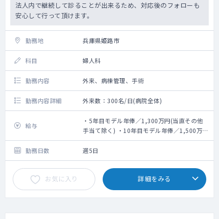
法人内で継続して診ることが出来るため、対応後のフォローも
安心して行って頂けます。
勤務地
兵庫県姫路市
科目
婦人科
勤務内容
外来、病棟管理、手術
勤務内容詳細
外来数：300名/日(病院全体)
・5年目モデル年俸／1,300万円(当直その他
給与
手当て除く) ・10年目モデル年俸／1,500万円
(当直その他手当て除く)・15年目モデル年俸
／1,700万円(当直その他手当て除く)
勤務日数
週5日
お気に入り
詳細をみる