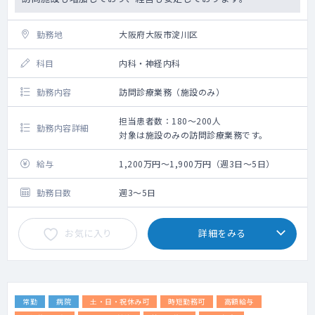
勤務地
大阪府大阪市淀川区
科目
内科・神経内科
勤務内容
訪問診療業務（施設のみ）
担当患者数：180～200人
勤務内容詳細
対象は施設のみの訪問診療業務です。
給与
1,200万円～1,900万円（週3日～5日）
勤務日数
週3～5日
お気に入り
詳細をみる
常勤
病院
土・日・祝休み可
時短勤務可
高額給与