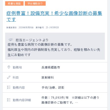
虚血性疾患、心臓弁膜疾患、胸部大動脈瘤、
綺麗な施設
学会補助あり
腹部大動脈瘤、下肢静脈瘤 など
症例豊富！設備充実！希少な画像診断の募集
です
【症例数】 ※2018年実績
＜虚血性疾患＞
単独冠動脈バイパス術：33件
掲載更新日 : 2026年08月06日 案件番号 : 25-JW309028
冠動脈バイパス術に併施した手術：22件
＜弁膜症＞
担当エージェントより
大動脈弁 ：22件
症例も豊富な病院での画像診断の募集です。
僧帽弁 ：26件
福利厚生や院内の評価制度も充実しており、経験を積みたい先
三尖弁 ：26件
生にお勧めです
＜その他開心術＞
その他 ：18件
勤務地
＜大動脈瘤＞
兵庫県姫路市
胸部 ：44件
腹部 ：29件
科目
放射線科
＜末梢血管＞
動脈疾患 ：47件
勤務内容
手術/治療、読影
静脈疾患 ：142件
シャント ：82件
件数：79,093件/年 ※詳細は以下の通り
勤務内容詳細
画像診断のご勤務です。
【当直・オンコール】
IVRも行っており、ご希望の先生には是非ご対