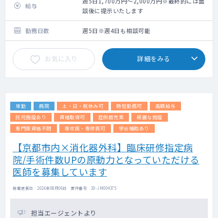
曜・金曜
週5日1,700万円～2,000万円※最終的には面
給与
●幅広い疾患の診断・治療を行っています。
談後に提示いたします
食道・胃・十二指腸などの上部消化管疾患
肝臓疾患、胆嚢・総胆管などの胆道疾患
勤務日数
週5日※週4日も相談可能
膵臓疾患
小腸・大腸・肛門などの下部消化管疾患
お気に入り
詳細をみる
鼠経ヘルニアや粉瘤などの体表面の疾患
常勤
病院
土・日・祝休み可
時短勤務可
高額給与
託児施設あり
資格取得可
症例数充実
綺麗な施設
専門医資格不問
専攻医・専修医可
学会補助あり
【京都市内×消化器外科】臨床研修指定病
院/手術件数UPの原動力となっていただける
医師を募集しています
掲載更新日 : 2026年08月06日 案件番号 : 20-JM004375
担当エージェントより