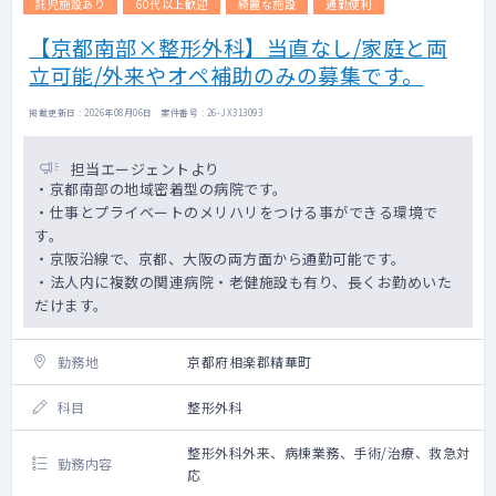
託児施設あり
60代以上歓迎
綺麗な施設
通勤便利
【京都南部×整形外科】当直なし/家庭と両
立可能/外来やオペ補助のみの募集です。
掲載更新日 : 2026年08月06日 案件番号 : 26-JX313093
担当エージェントより
・京都南部の地域密着型の病院です。
・仕事とプライベートのメリハリをつける事ができる環境で
す。
・京阪沿線で、京都、大阪の両方面から通勤可能です。
・法人内に複数の関連病院・老健施設も有り、長くお勤めいた
だけます。
勤務地
京都府相楽郡精華町
科目
整形外科
整形外科外来、病棟業務、手術/治療、救急対
勤務内容
応