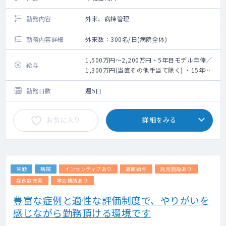
勤務内容
外来、病棟管理
勤務内容詳細
外来数：300名/日(病院全体)
1,500万円～2,200万円・5年目モデル年俸／
給与
1,300万円(当直その他手当て除く) ・15年目
モデル年俸／1,700万円(当直その他手当て除
く)
勤務日数
週5日
お気に入り
詳細をみる
常勤
病院
インセンティブあり
高額給与
託児施設あり
症例数充実
学会補助あり
豊富な症例と適性な評価制度で、やりがいを
感じながら勤務頂ける環境です