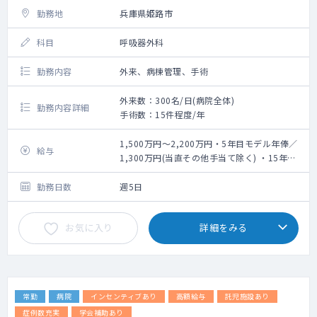
勤務地
兵庫県姫路市
科目
呼吸器外科
勤務内容
外来、病棟管理、手術
外来数：300名/日(病院全体)
勤務内容詳細
手術数：15件程度/年
1,500万円～2,200万円・5年目モデル年俸／
給与
1,300万円(当直その他手当て除く) ・15年目
モデル年俸／1,700万円(当直その他手当て除
く)
勤務日数
週5日
お気に入り
詳細をみる
常勤
病院
インセンティブあり
高額給与
託児施設あり
症例数充実
学会補助あり