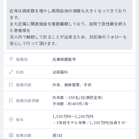
近年は病床数を増やし病院自体の規模も大きくなってきており
ます。
また近隣に関連施設を複数展開しており、自院で急性期を終え
た患者様を
法人内で継続して診ることが出来るため、対応後のフォローも
安心して行って頂けます。
勤務地
兵庫県姫路市
科目
泌尿器科
勤務内容
外来、病棟管理、手術
外来数：300名/日(病院全体)
勤務内容詳細
手術数：約400件/年
【業務内容】
《外来業務》
1,500万円～2,200万円
給与
・担当コマ数：3～4コマ/週
・5年目モデル年俸／1,300万円(当直その他
・外来患者数：20～30名程度/コマ
手当て除く)
《病棟管理》
・15年目モデル年俸／1,700万円(当直その他
勤務日数
週5日