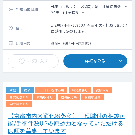
外来コマ数：2コマ程度／週、担当病床数：～
勤務内容詳細
20床 (主治医制)
手術件数：511件(うち脊椎手術238件、人工
関節置換術63件)※2024年度
1,200万円～1,800万円※年次・経験に応じて
給与
【勤務内容】
面談後に決定します。
手術は補助を中心に、外来、病棟管理・救急
対応などのご担当をお願いいたします。
勤務日数
週5日（週4日～応相談）
当院ではせぼねの病気治療を専門とする脊椎
脊髄センターを備えておりますが
お気に入り
詳細をみる
症例としては、一般整形外科の患者も含まれ
るため、幅広く対応が可能な方をご希望で
す。
常勤
病院
土・日・祝休み可
時短勤務可
高額給与
託児施設あり
資格取得可
症例数充実
綺麗な施設
学会補助あり
【京都市内×消化器外科】 役職付の相談可
能/手術件数UPの原動力となっていただける
医師を募集しています