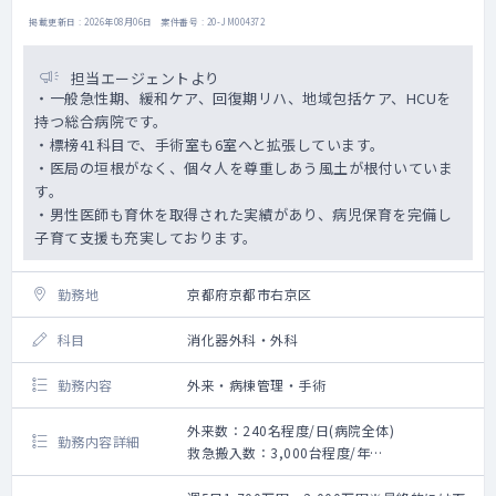
掲載更新日 : 2026年08月06日 案件番号 : 20-JM004372
担当エージェントより
・一般急性期、緩和ケア、回復期リハ、地域包括ケア、HCUを
持つ総合病院です。
・標榜41科目で、手術室も6室へと拡張しています。
・医局の垣根がなく、個々人を尊重しあう風土が根付いていま
す。
・男性医師も育休を取得された実績があり、病児保育を完備し
子育て支援も充実しております。
勤務地
京都府京都市右京区
科目
消化器外科・外科
勤務内容
外来・病棟管理・手術
外来数：240名程度/日(病院全体)
勤務内容詳細
救急搬入数：3,000台程度/年
手術数：20件程度/月 手術曜日：月曜・木