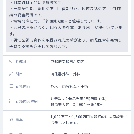
・日本外科学会研修施設です。
・一般急性期、緩和ケア、回復期リハ、地域包括ケア、HCUを
持つ総合病院です。
・標榜41科目で、手術室も6室へと拡張しています。
・医局の垣根がなく、個々人を尊重しあう風土が根付いていま
す。
・男性医師も育休を取得された実績があり、病児保育を完備し
子育て支援も充実しております。
勤務地
京都府京都市右京区
科目
消化器外科・外科
勤務内容
外来・病棟管理・手術
外来数：240名程度/日(病院全体)
勤務内容詳細
救急搬入数：3,000台程度/年
手術数：20件程度/月 手術曜日：月曜・木
曜・金曜
1,000万円～1,500万円※最終的には面談後に
給与
食道・胃・十二指腸などの上部消化管疾患、
提示いたします。
肝臓疾患、胆嚢・総胆管などの胆道疾患、膵