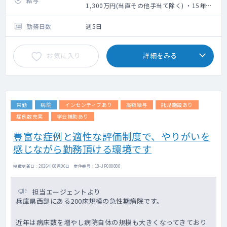
給与
1,300万円(当直その他手当て除く) ・15年目
モデル年俸／1,700万円(当直その他手当て除
く)
勤務日数
週5日
お気に入り
詳細をみる
常勤
病院
インセンティブあり
高額給与
託児施設あり
症例数充実
学会補助あり
豊富な症例と適性な評価制度で、やりがいを
感じながら勤務頂ける環境です
掲載更新日 : 2026年08月06日 案件番号 : 18-JP000880
担当エージェントより
兵庫県西部にある200床規模の急性期病院です。
近年は病床数を増やし病院自体の規模も大きくなってきており