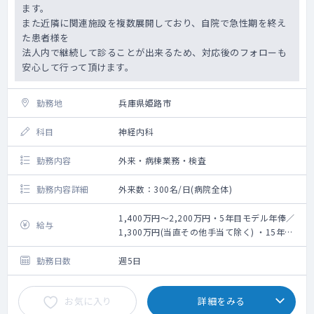
ます。
また近隣に関連施設を複数展開しており、自院で急性期を終え
た患者様を
法人内で継続して診ることが出来るため、対応後のフォローも
安心して行って頂けます。
勤務地
兵庫県姫路市
科目
神経内科
勤務内容
外来・病棟業務・検査
勤務内容詳細
外来数：300名/日(病院全体)
1,400万円～2,200万円・5年目モデル年俸／
給与
1,300万円(当直その他手当て除く) ・15年目
モデル年俸／1,700万円(当直その他手当て除
く)
勤務日数
週5日
お気に入り
詳細をみる