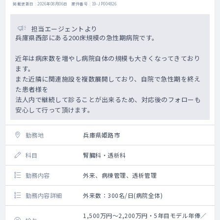
掲載更新日 : 2026年08月06日 案件番号 : 19-JP004826
担当エージェントより
兵庫県西部にある200床規模の急性期病院です。
近年は病床数を増やし病院自体の規模も大きくなってきており
ます。
また近隣に関連施設を複数展開しており、自院で急性期を終え
た患者様を
法人内で継続して診ることが出来るため、対応後のフォローも
安心して行って頂けます。
勤務地
兵庫県姫路市
科目
腎臓科・透析科
勤務内容
外来、病棟管理、透析管理
勤務内容詳細
外来数：300名/日(病院全体)
1,500万円～2,200万円・5年目モデル年俸／