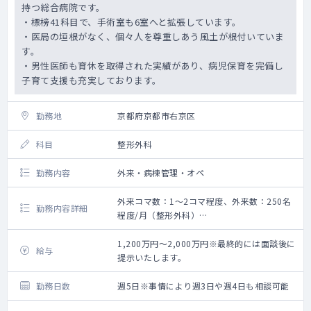
持つ総合病院です。
・標榜41科目で、手術室も6室へと拡張しています。
・医局の垣根がなく、個々人を尊重しあう風土が根付いていま
す。
・男性医師も育休を取得された実績があり、病児保育を完備し
子育て支援も充実しております。
勤務地
京都府京都市右京区
科目
整形外科
勤務内容
外来・病棟管理・オペ
外来コマ数：1～2コマ程度、外来数：250名
勤務内容詳細
程度/月（整形外科）
救急搬入数：3,000台程度/年
500件程度/年
1,200万円～2,000万円※最終的には面談後に
給与
＜勤務内容＞
提示いたします。
外来および手術、手術前後の病棟管理をお願
いいたします。
勤務日数
週5日※事情により週3日や週4日も相談可能