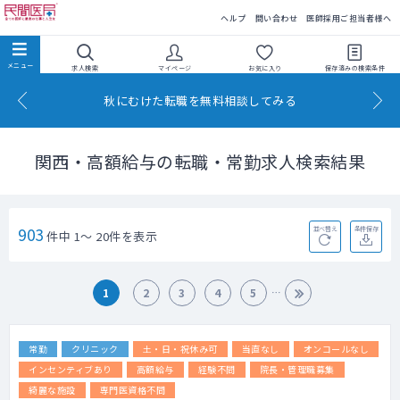
民間医局
ヘルプ
問い合わせ
医師採用ご担当者様へ
求人検索
マイページ
お気に入り
保存済みの
検索条件
秋にむけた転職を無料相談してみる
関西・高額給与の転職・常勤求人検索結果
903
並べ替え
条件保存
件中 1～ 20件を表示
1
2
3
4
5
常勤
クリニック
土・日・祝休み可
当直なし
オンコールなし
インセンティブあり
高額給与
経験不問
院長・管理職募集
綺麗な施設
専門医資格不問