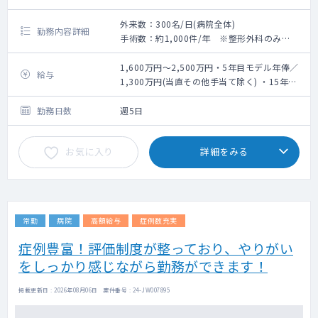
外来数：300名/日(病院全体)
勤務内容詳細
手術数：約1,000件/年 ※整形外科のみ
《整形外科外来》
・外来コマ数：3コマ程度/週
1,600万円～2,500万円・5年目モデル年俸／
給与
・外来患者数：20～30名/コマ
1,300万円(当直その他手当て除く) ・15年目
《病棟管理》
モデル年俸／1,700万円(当直その他手当て除
・担当患者数：5～10名
く)
勤務日数
週5日
《オペ》
・総手術件数：約1,000件/年
お気に入り
詳細をみる
・手術時の麻酔：常勤麻酔医が担当
・手術室：4室中1室使用
【主な疾患】
骨・関節の損傷
常勤
病院
高額給与
症例数充実
手の外科
末梢神経疾患
症例豊富！評価制度が整っており、やりがい
脊椎・腰椎 など
をしっかり感じながら勤務ができます！
掲載更新日 : 2026年08月06日 案件番号 : 24-JW007895