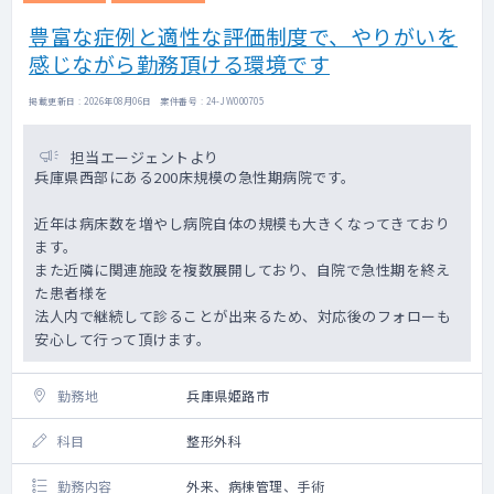
豊富な症例と適性な評価制度で、やりがいを
感じながら勤務頂ける環境です
掲載更新日 : 2026年08月06日 案件番号 : 24-JW000705
担当エージェントより
兵庫県西部にある200床規模の急性期病院です。
近年は病床数を増やし病院自体の規模も大きくなってきており
ます。
また近隣に関連施設を複数展開しており、自院で急性期を終え
た患者様を
法人内で継続して診ることが出来るため、対応後のフォローも
安心して行って頂けます。
勤務地
兵庫県姫路市
科目
整形外科
勤務内容
外来、病棟管理、手術