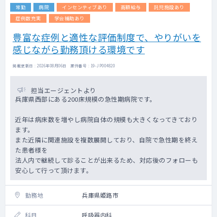
常勤
病院
インセンティブあり
高額給与
託児施設あり
症例数充実
学会補助あり
豊富な症例と適性な評価制度で、やりがいを
感じながら勤務頂ける環境です
掲載更新日 : 2026年08月06日 案件番号 : 19-JP004820
担当エージェントより
兵庫県西部にある200床規模の急性期病院です。
近年は病床数を増やし病院自体の規模も大きくなってきており
ます。
また近隣に関連施設を複数展開しており、自院で急性期を終え
た患者様を
法人内で継続して診ることが出来るため、対応後のフォローも
安心して行って頂けます。
勤務地
兵庫県姫路市
科目
呼吸器内科