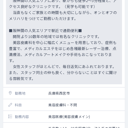
阪神間の人気エリアにあり、駅からも徒歩2～3分程度と、ア
クセス良好なクリニックです。（見学も可能です）
当直もなくご家族との時間も大切にしながら、オンとオフの
メリハリをつけてご勤務いただけます。
■阪神間の人気エリアで駅近で通勤便利■
開院より10数年の地域では有名なクリニックです。
美容皮膚科を中心に幅広くメニューを用意しており、症例も
豊富で、メディカルエステをはじめ各種最新レーザー治療、点
滴療法、メディカルアートメイクや手術もおこなっておりま
す。
女性スタッフがほとんどで、毎日活気にあふれております。
また、スタッフ同士の仲も良く、分からないことはすぐに聞け
る雰囲気です。
勤務地
兵庫県西宮市
科目
美容皮膚科・不問
勤務内容
美容医療(美容皮膚メイン)