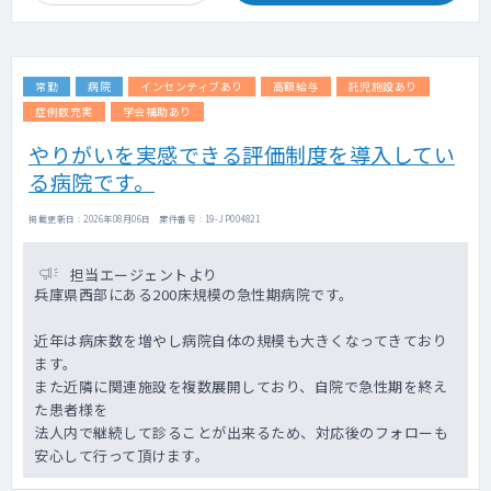
常勤
病院
インセンティブあり
高額給与
託児施設あり
症例数充実
学会補助あり
やりがいを実感できる評価制度を導入してい
る病院です。
掲載更新日 : 2026年08月06日 案件番号 : 19-JP004821
担当エージェントより
兵庫県西部にある200床規模の急性期病院です。
近年は病床数を増やし病院自体の規模も大きくなってきており
ます。
また近隣に関連施設を複数展開しており、自院で急性期を終え
た患者様を
法人内で継続して診ることが出来るため、対応後のフォローも
安心して行って頂けます。