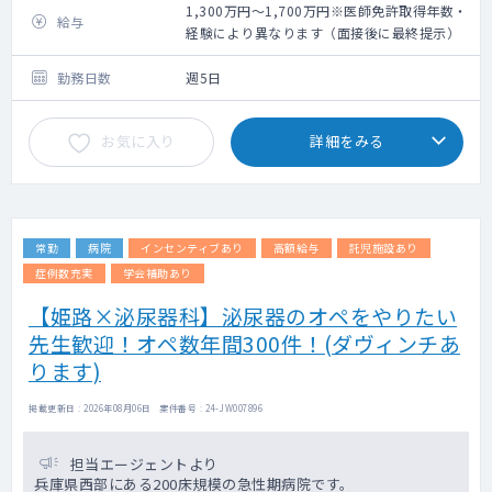
・当直：あり （週1回程度）
応をお願いいたします。
1,300万円～1,700万円※医師免許取得年数・
給与
・当直体制：内科系・外科系の2名体制
経験により異なります（面接後に最終提示）
・オンコール：あり
《業務内容》※2023年度実績
・画像診断：年間79,093件
勤務日数
週5日
（件数）
一般撮影：38,780件
お気に入り
詳細をみる
CT ：23,924件
MRI ：10,649件
血管撮影：1,741件
乳房撮影：527件
腹部超音波検査：2,614件
常勤
病院
インセンティブあり
高額給与
託児施設あり
透視撮影：858件
症例数充実
学会補助あり
【姫路×泌尿器科】泌尿器のオペをやりたい
先生歓迎！オペ数年間300件！(ダヴィンチあ
ります)
掲載更新日 : 2026年08月06日 案件番号 : 24-JW007896
担当エージェントより
兵庫県西部にある200床規模の急性期病院です。