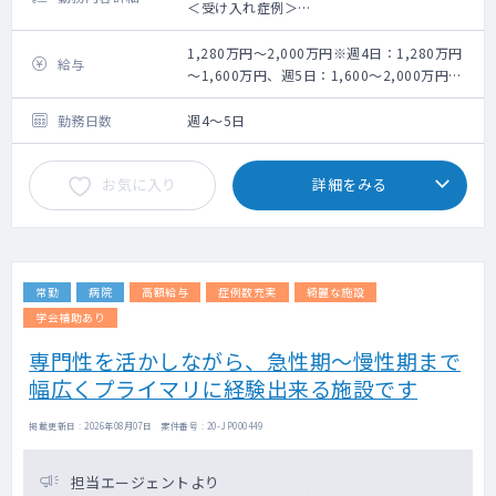
＜受け入れ症例＞
・ターミナルケア・がん末期
・難病（パーキンソン、ALS等）
1,280万円～2,000万円※週4日：1,280万円
給与
・慢性疾患（糖尿病、高血圧等）
～1,600万円、週5日：1,600～2,000万円目
・精神疾患
安
・認知症
勤務日数
週4～5日
・脳血管障害
・呼吸器疾患（COPD・ぜんそくなど）
お気に入り
詳細をみる
・ペースメーカー
■処置
・点滴/注射
・胃瘻/経鼻経管栄養の管理
常勤
病院
高額給与
症例数充実
綺麗な施設
・在宅中心静脈栄養の管理
・在宅酸素療法/在宅人工呼吸器の管理
学会補助あり
・喀痰吸引
専門性を活かしながら、急性期～慢性期まで
・気管切開カニューレの交換・管理
幅広くプライマリに経験出来る施設です
・膀胱留置カテーテルの交換・管理
・膀胱瘻の管理
・人工肛門の管理
掲載更新日 : 2026年08月07日 案件番号 : 20-JP000449
・褥瘡治療
・麻薬を用いた疼痛緩和ケア 等
担当エージェントより