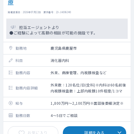
療
掲載更新日 : 2026年07月22日 案件番号 : 23-JA006340
担当エージェントより
●ご経験によって高額の相談が可能の施設です。
勤務地
鹿児島県鹿屋市
科目
消化器内科
勤務内容
外来、病棟管理、内視鏡検査など
外来数：120名位/日(全科)※内科は60名前後
勤務内容詳細
内視鏡検査数：上部内視鏡10件程度/1コマ
給与
1,800万円～2,100万円※面談後委細決定※
勤務日数
4～5日でご相談
お気に入り
詳細をみる