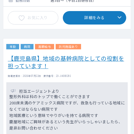
勤務日数
週5日～（平日1日研修日）
お気に入り
詳細をみる
常勤
病院
高額給与
託児施設あり
【鹿児島県】地域の基幹病院としての役割を
担っています！
掲載更新日 : 2026年07月22日 案件番号 : 23-JA000291
担当エージェントより
整形外科は科のトップで働くことができます
200床未満のケアミックス病院ですが、救急も行っている地域に
なくてはならない病院です
地域医療という意味でやりがいを持てる病院です
鹿屋地域にご興味があるという先生がいらっしゃいましたら、
是非お問い合わせください