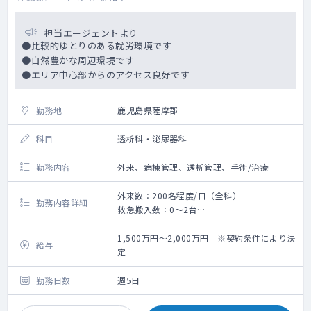
担当エージェントより
●比較的ゆとりのある就労環境です
●自然豊かな周辺環境です
●エリア中心部からのアクセス良好です
勤務地
鹿児島県薩摩郡
科目
透析科・泌尿器科
勤務内容
外来、病棟管理、透析管理、手術/治療
外来数：200名程度/日（全科）
勤務内容詳細
救急搬入数：0～2台
外来診察
病棟管理
1,500万円～2,000万円 ※契約条件により決
給与
透析管理
定
手術
※透析管理の勤務は必須となり、他は候補医
勤務日数
週5日
師の希望に応じてご相談の上決定となります