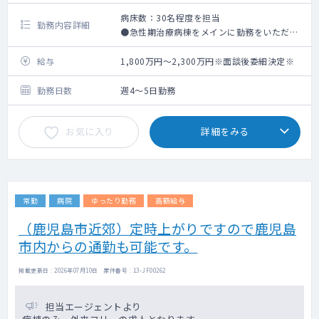
病床数：30名程度を担当
勤務内容詳細
●急性期治療病棟をメインに勤務をいただき
ます。
給与
1,800万円～2,300万円※面談後委細決定※
勤務日数
週4～5日勤務
お気に入り
詳細をみる
常勤
病院
ゆったり勤務
高額給与
（鹿児島市近郊）定時上がりですので鹿児島
市内からの通勤も可能です。
掲載更新日 : 2026年07月10日 案件番号 : 13-JF00262
担当エージェントより