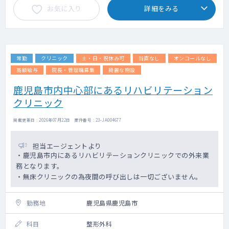
お気に入り
詳細をみる
常勤
クリニック
土・日・祝休み可
当直なし
オンコールなし
高額給与
院長・管理職募集
綺麗な施設
鹿児島市内中心部にあるリハビリテーション
クリニック
掲載更新日 : 2026年07月22日 案件番号 : 23-JA004677
担当エージェントより
・鹿児島市内にあるリハビリテーションクリニックでの外来業
務となります。
・無床クリニックの為夜間の呼び出しは一切ございません。
勤務地
鹿児島県鹿児島市
科目
整形外科