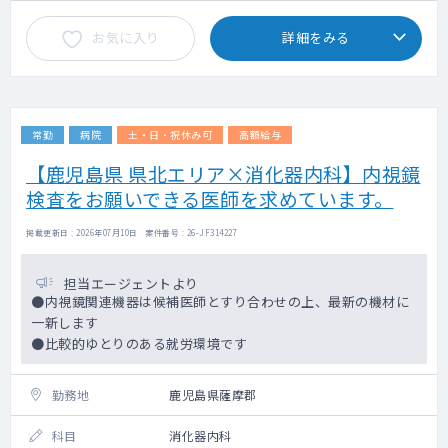
お気に入り
詳細をみる
常勤
病院
土・日・祝休み可
高額給与
【鹿児島県 県北エリア×消化器内科】内視鏡
検査をお願いできる医師を求めています。
掲載更新日 : 2026年07月10日 案件番号 : 26-JF314227
担当エージェントより
●内視鏡関連機器は候補医師とすり合わせの上、最新の機材に
一新します
●比較的ゆとりのある就労環境です
勤務地
鹿児島県薩摩郡
科目
消化器内科