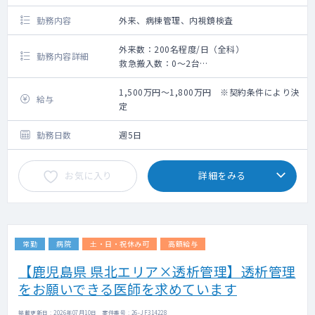
勤務内容
外来、病棟管理、内視鏡検査
外来数：200名程度/日（全科）
勤務内容詳細
救急搬入数：0～2台
外来診察
病棟管理
1,500万円～1,800万円 ※契約条件により決
給与
内視鏡検査（上下部）※上部検査のみでも採
定
用検討可
勤務日数
週5日
お気に入り
詳細をみる
常勤
病院
土・日・祝休み可
高額給与
【鹿児島県 県北エリア×透析管理】透析管理
をお願いできる医師を求めています
掲載更新日 : 2026年07月10日 案件番号 : 26-JF314228