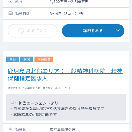
給与
1,800万円～2,300万円
勤務日数
3～4日（5コマ）/週
お気に入り
詳細をみる
常勤
病院
高額給与
鹿児島県北部エリア：一般精神科病院 精神
保健指定医求人
掲載更新日 : 2026年07月22日 案件番号 : 26-JF312441
担当エージェントより
・自然豊かな周辺環境で落ち着きのある勤務環境です
・高額給与の相談可能です
勤務地
鹿児島県伊佐市