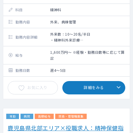
科目
精神科
勤務内容
外来、病棟管理
外来数：10～20名/半日
勤務内容詳細
・精神科外来診療
・病棟主治医業務
詳しい業務内容は候補医師の経験則・希望等
1,600万円～ ※経験・勤務日数等に応じて算
給与
を考慮しながらご相談の上、決定します。
出
勤務日数
週4～5日
お気に入り
詳細をみる
常勤
病院
高額給与
院長・管理職募集
鹿児島県北部エリア×役職求人：精神保健指