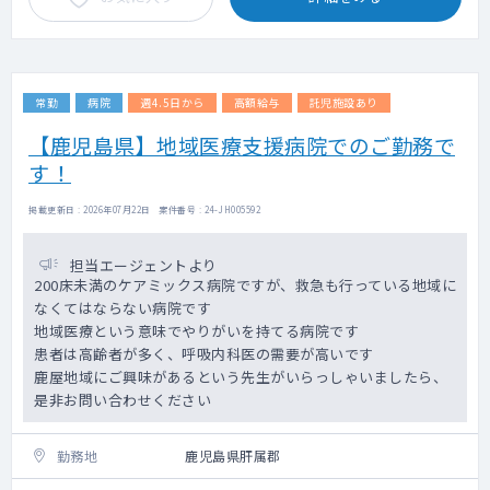
常勤
病院
週4.5日から
高額給与
託児施設あり
【鹿児島県】地域医療支援病院でのご勤務で
す！
掲載更新日 : 2026年07月22日 案件番号 : 24-JH005592
担当エージェントより
200床未満のケアミックス病院ですが、救急も行っている地域に
なくてはならない病院です
地域医療という意味でやりがいを持てる病院です
患者は高齢者が多く、呼吸内科医の需要が高いです
鹿屋地域にご興味があるという先生がいらっしゃいましたら、
是非お問い合わせください
勤務地
鹿児島県肝属郡