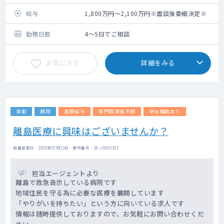
給与
1,800万円～2,100万円※面談後委細決定※
勤務日数
4～5日でご相談
お気に入り
詳細をみる
常勤
病院
高額給与
専門医資格不問
学会補助あり
離島医療に興味はございませんか？
掲載更新日 : 2026年07月22日 案件番号 : 18-JA003301
担当エージェントより
離島で救急告示している病院です
地域住民を守る為に必要な医療を展開しています
「やりがいを持ちたい」という方に向いている求人です
情報は随時提供しておりますので、お気軽にお問い合わせくだ