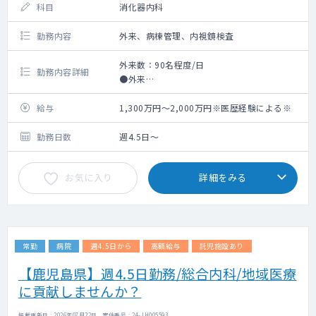
科目
消化器内科
勤務内容
外来、病棟管理、内視鏡検査
外来数：90名程度/日
勤務内容詳細
●外来
●病棟管理
●内視鏡検査（上部、下部）
給与
1,300万円～2,000万円※医歴経験による※
勤務日数
週4.5日～
お気に入り
詳細をみる
常勤
病院
週4.5日から
高額給与
託児施設あり
【鹿児島県】週4.5日勤務/総合内科/地域医療
に貢献しませんか？
掲載更新日 : 2026年07月22日 案件番号 : 24-JH005593