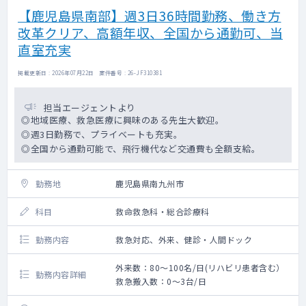
【鹿児島県南部】週3日36時間勤務、働き方
改革クリア、高額年収、全国から通勤可、当
直室充実
掲載更新日 : 2026年07月22日 案件番号 : 26-JF310381
担当エージェントより
◎地域医療、救急医療に興味のある先生大歓迎。
◎週3日勤務で、プライベートも充実。
◎全国から通勤可能で、飛行機代など交通費も全額支給。
勤務地
鹿児島県南九州市
科目
救命救急科・総合診療科
勤務内容
救急対応、外来、健診・人間ドック
外来数：80～100名/日(リハビリ患者含む）
勤務内容詳細
救急搬入数：0～3台/日