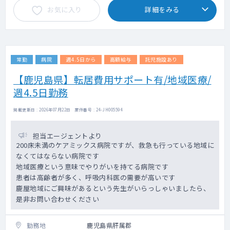
お気に入り
詳細をみる
常勤
病院
週4.5日から
高額給与
託児施設あり
【鹿児島県】転居費用サポート有/地域医療/
週4.5日勤務
掲載更新日 : 2026年07月22日 案件番号 : 24-JH005594
担当エージェントより
200床未満のケアミックス病院ですが、救急も行っている地域に
なくてはならない病院です
地域医療という意味でやりがいを持てる病院です
患者は高齢者が多く、呼吸内科医の需要が高いです
鹿屋地域にご興味があるという先生がいらっしゃいましたら、
是非お問い合わせください
勤務地
鹿児島県肝属郡