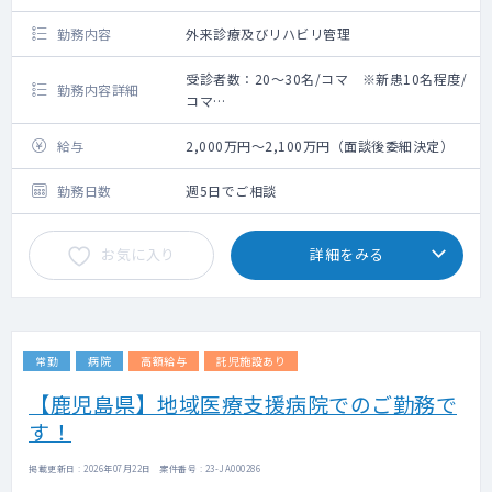
勤務内容
外来診療及びリハビリ管理
受診者数：20～30名/コマ ※新患10名程度/
勤務内容詳細
コマ
救急搬入数：無し
手術数：無し
給与
2,000万円～2,100万円（面談後委細決定）
勤務日数
週5日でご相談
お気に入り
詳細をみる
常勤
病院
高額給与
託児施設あり
【鹿児島県】地域医療支援病院でのご勤務で
す！
掲載更新日 : 2026年07月22日 案件番号 : 23-JA000286