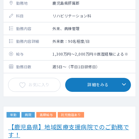
勤務地
鹿児島県肝属郡
科目
リハビリテーション科
勤務内容
外来、病棟管理
勤務内容詳細
外来数：90名程度/日
給与
1,300万円～2,000万円※医歴経験による※
勤務日数
週5日～（平日1日研修日）
お気に入り
詳細をみる
常勤
病院
高額給与
託児施設あり
【鹿児島県】地域医療支援病院でのご勤務で
す！