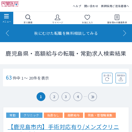
民間医局
ヘルプ
問い合わせ
医師採用ご担当者様へ
求人検索
マイページ
お気に入り
保存済みの
検索条件
秋にむけた転職を無料相談してみる
鹿児島県・高額給与の転職・常勤求人検索結果
63
並べ替え
条件保存
件中 1～ 20件を表示
1
2
3
4
常勤
クリニック
当直なし
高額給与
院長・管理職募集
【鹿児島市内】手術対応有り/メンズクリニ