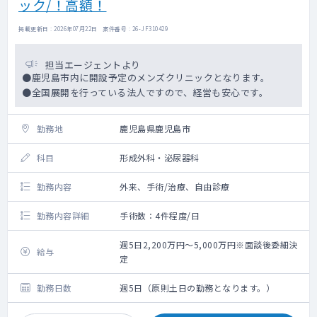
ック/！高額！
掲載更新日 : 2026年07月22日 案件番号 : 26-JF310429
担当エージェントより
●鹿児島市内に開設予定のメンズクリニックとなります。
●全国展開を行っている法人ですので、経営も安心です。
勤務地
鹿児島県鹿児島市
科目
形成外科・泌尿器科
勤務内容
外来、手術/治療、自由診療
勤務内容詳細
手術数：4件程度/日
週5日2,200万円～5,000万円※面談後委細決
給与
定
勤務日数
週5日（原則土日の勤務となります。）