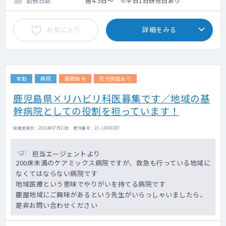
勤務日数
週4.5日～ ※平日1日研修日あり
お気に入り
詳細をみる
常勤
病院
高額給与
託児施設あり
鹿児島県×リハビリ科医募集です／地域の基
幹病院としての役割を担っています！
掲載更新日 : 2026年07月22日 案件番号 : 23-JA000287
担当エージェントより
200床未満のケアミックス病院ですが、救急も行っている地域に
なくてはならない病院です
地域医療という意味でやりがいを持てる病院です
鹿屋地域にご興味があるという先生がいらっしゃいましたら、
是非お問い合わせください