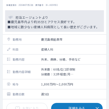
掲載更新日 : 2026年07月22日 案件番号 : 19-JA004502
担当エージェントより
■鹿児島市内より約35分とアクセス良好です。
■地域に数少ない産婦人科病院として長い歴史がございます。
勤務地
鹿児島県姶良市
科目
産婦人科
勤務内容
外来、病棟、分娩、手術など
外来数：60名位/2診体制
勤務内容詳細
分娩数：32件程度/月
手術数：2～3件/月（婦人科症例）
給与
1,800万円～2,000万円
勤務日数
週5日
お気に入り
詳細をみる