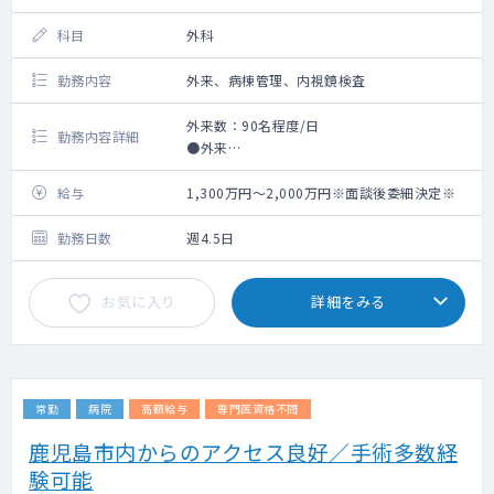
科目
外科
勤務内容
外来、病棟管理、内視鏡検査
外来数：90名程度/日
勤務内容詳細
●外来
●病棟管理
●ナートなどの外傷処置など
給与
1,300万円～2,000万円※面談後委細決定※
勤務日数
週4.5日
お気に入り
詳細をみる
常勤
病院
高額給与
専門医資格不問
鹿児島市内からのアクセス良好／手術多数経
験可能