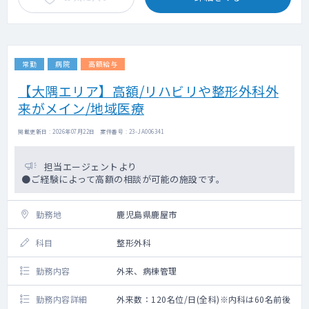
常勤
病院
高額給与
【大隅エリア】高額/リハビリや整形外科外
来がメイン/地域医療
掲載更新日 : 2026年07月22日 案件番号 : 23-JA006341
担当エージェントより
●ご経験によって高額の相談が可能の施設です。
勤務地
鹿児島県鹿屋市
科目
整形外科
勤務内容
外来、病棟管理
勤務内容詳細
外来数：120名位/日(全科)※内科は60名前後