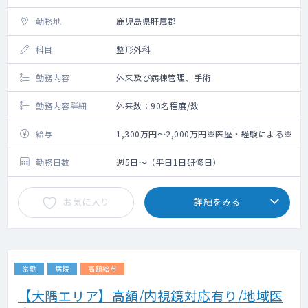
勤務地
鹿児島県肝属郡
科目
整形外科
勤務内容
外来及び病棟管理、手術
勤務内容詳細
外来数：90名程度/数
給与
1,300万円～2,000万円※医歴・経験による※
勤務日数
週5日～（平日1日研修日）
お気に入り
詳細をみる
常勤
病院
高額給与
【大隅エリア】高額/内視鏡対応有り/地域医