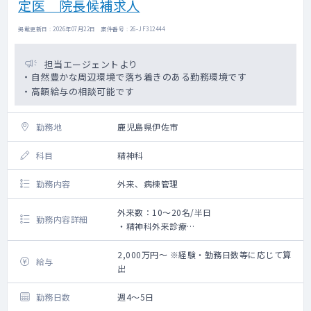
定医 院長候補求人
掲載更新日 : 2026年07月22日 案件番号 : 26-JF312444
担当エージェントより
・自然豊かな周辺環境で落ち着きのある勤務環境です
・高額給与の相談可能です
勤務地
鹿児島県伊佐市
科目
精神科
勤務内容
外来、病棟管理
外来数：10～20名/半日
勤務内容詳細
・精神科外来診療
・病棟主治医業務
詳しい業務内容は候補医師の経験則・希望等
2,000万円～ ※経験・勤務日数等に応じて算
給与
を考慮しながらご相談の上、決定します。
出
勤務日数
週4～5日