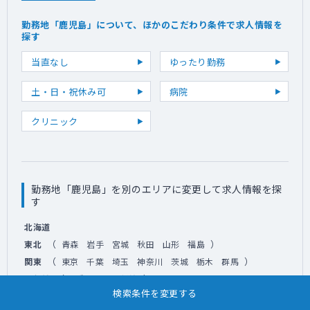
勤務地「鹿児島」について、ほかのこだわり条件で求人情報を
探す
当直なし
ゆったり勤務
土・日・祝休み可
病院
クリニック
勤務地「鹿児島」を別のエリアに変更して求人情報を探
す
北海道
（
）
東北
青森
岩手
宮城
秋田
山形
福島
（
）
関東
東京
千葉
埼玉
神奈川
茨城
栃木
群馬
（
）
甲信越
山梨
長野
新潟
検索条件を変更する
（
）
北陸
富山
石川
福井