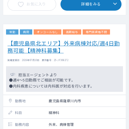
お気に入り
詳細をみる
常勤
病院
オンコールなし
高額給与
専門医資格不問
【鹿児島県北エリア】外来病棟対応/週4日勤
務可能【精神科募集】
掲載更新日 : 2026年07月10日 案件番号 : 25-JF306172
担当エージェントより
●週4～5日勤務でご相談が可能です。
●内科疾患については内科医が対応を行います。
勤務地
鹿児島県薩摩川内市
科目
精神科
勤務内容
外来、病棟管理