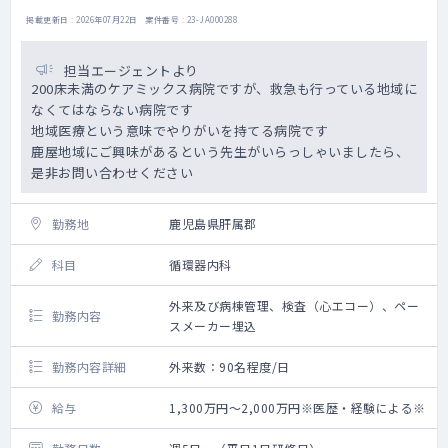
掲載更新日 : 2026年07月22日 案件番号 : 23-JA000288
担当エージェントより
200床未満のケアミックス病院ですが、救急も行っている地域に
なくてはならない病院です
地域医療という意味でやりがいを持てる病院です
鹿屋地域にご興味があるという先生がいらっしゃいましたら、
是非お問い合わせください
勤務地
鹿児島県肝属郡
科目
循環器内科
外来及び病棟管理、検査（心エコー）、ペー
勤務内容
スメーカー埋込
勤務内容詳細
外来数：90名程度/日
給与
1,300万円～2,000万円※医歴・経験による※