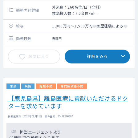
外来数：260名位/日（全科）
勤務内容詳細
救急搬入数：7.5台位/日
手術数：120件位/年（全科）
給与
1,000万円～1,500万円※医歴経験による※
勤務日数
週5日
お気に入り
詳細をみる
常勤
病院
経験不問
専門医資格不問
【鹿児島県】離島医療に貢献いただけるドク
ターを求めています
掲載更新日 : 2026年07月31日 案件番号 : 25-JF300607
担当エージェントより
○離島での勤務となります