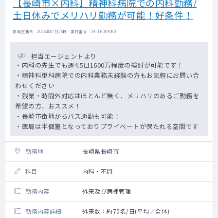
【長崎市×内科】精神科病院での内科勤務/
土日休みでメリハリ勤務が可能！好条件！
掲載更新日 : 2026年07月28日 案件番号 : 24-JH004060
担当エージェントより
・内科の先生でも週4.5日1600万程度の検討が可能です！
・精神科単科病院での内科業務未経験の方もお気軽にお問い合
わせください
・残業・時間外対応はほとんど無く、メリハリのあるご勤務を
希望の方、おススメ！
・長崎市街地からバス通勤も可能！
・医局は半個室となっておりプライベートが保たれる空間です
勤務地
長崎県長崎市
科目
内科・不問
勤務内容
外来及び病棟管理
勤務内容詳細
外来数：約70名/日(平均／全体)