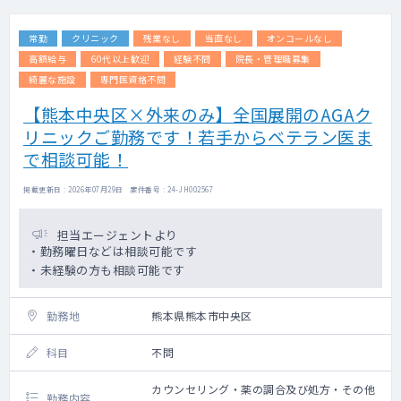
常勤
クリニック
残業なし
当直なし
オンコールなし
高額給与
60代以上歓迎
経験不問
院長・管理職募集
綺麗な施設
専門医資格不問
【熊本中央区×外来のみ】全国展開のAGAク
リニックご勤務です！若手からベテラン医ま
で相談可能！
掲載更新日 : 2026年07月29日 案件番号 : 24-JH002567
担当エージェントより
・勤務曜日などは相談可能です
・未経験の方も相談可能です
勤務地
熊本県熊本市中央区
科目
不問
カウンセリング・薬の調合及び処方・その他
勤務内容