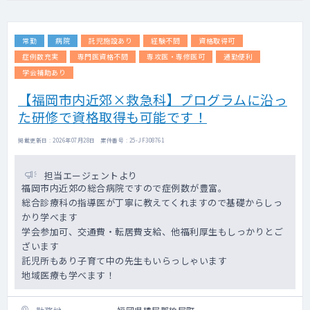
常勤
病院
託児施設あり
経験不問
資格取得可
症例数充実
専門医資格不問
専攻医・専修医可
通勤便利
学会補助あり
【福岡市内近郊×救急科】プログラムに沿っ
た研修で資格取得も可能です！
掲載更新日 : 2026年07月28日 案件番号 : 25-JF308761
担当エージェントより
福岡市内近郊の総合病院ですので症例数が豊富。
総合診療科の指導医が丁寧に教えてくれますので基礎からしっ
かり学べます
学会参加可、交通費・転居費支給、他福利厚生もしっかりとご
ざいます
託児所もあり子育て中の先生もいらっしゃいます
地域医療も学べます！