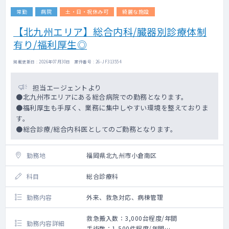
常勤
病院
土・日・祝休み可
綺麗な施設
【北九州エリア】総合内科/臓器別診療体制
有り/福利厚生◎
掲載更新日 : 2026年07月30日 案件番号 : 26-JF313554
担当エージェントより
●北九州市エリアにある総合病院での勤務となります。
●福利厚生も手厚く、業務に集中しやすい環境を整えておりま
す。
●総合診療/総合内科医としてのご勤務となります。
勤務地
福岡県北九州市小倉南区
科目
総合診療科
勤務内容
外来、救急対応、病棟管理
救急搬入数：3,000台程度/年間
勤務内容詳細
手術数：1,500件程度/年間