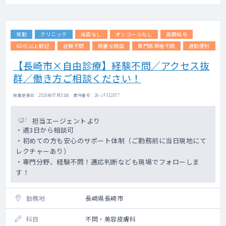
常勤
クリニック
当直なし
オンコールなし
高額給与
60代以上歓迎
経験不問
綺麗な施設
専門医資格不問
通勤便利
【長崎市×自由診療】経験不問／アクセス抜
群／働き方ご相談ください！
掲載更新日 : 2026年07月31日 案件番号 : 26-JF312077
担当エージェントより
・週3日から相談可
・初めての方も安心のサポート体制（ご勤務前に当日現地にて
レクチャーあり）
・専門分野、経験不問！適応判断なども現場でフォローしま
す！
勤務地
長崎県長崎市
科目
不問・美容皮膚科