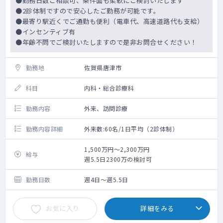
●勤務日数ご相談可、条件面も柔軟にご検討いたします
●2診体制ですので安心したご勤務が可能です。
●最寄り駅近くでご通勤も便利（電車代、高速道路代も支給）
●インセンティブ有
●年齢不問でご検討いたしますので是非お問合せください！
勤務地
佐賀県唐津市
科目
内科・総合診療科
勤務内容
外来、訪問診療
勤務内容詳細
外来数:60名/1日平均（2診体制）
1,500万円～2,300万円
給与
週5.5日2300万の検討可
勤務日数
週4日～週5.5日
お気に入り
詳細をみる