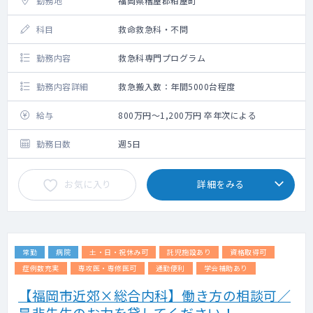
勤務地
福岡県糟屋郡粕屋町
科目
救命救急科・不問
勤務内容
救急科専門プログラム
勤務内容詳細
救急搬入数：年間5000台程度
給与
800万円～1,200万円 卒年次による
勤務日数
週5日
お気に入り
詳細をみる
常勤
病院
土・日・祝休み可
託児施設あり
資格取得可
症例数充実
専攻医・専修医可
通勤便利
学会補助あり
【福岡市近郊×総合内科】働き方の相談可／
是非先生のお力を貸してください！