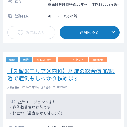
給与
※医師免許取得後10年程 年俸1300万程度
（経験等勘案の上決定いたします）
勤務日数
4日～5日で応相談
お気に入り
詳細をみる
常勤
病院
週4.5日から
土・日・祝休み可
通勤便利
【久留米エリア×内科】地域の総合病院/駅
近で症例もしっかり積めます！
掲載更新日 : 2026年07月28日 案件番号 : 25-JF303060
担当エージェントより
・症例数豊富な病院です
・好立地（最寄駅から徒歩3分）