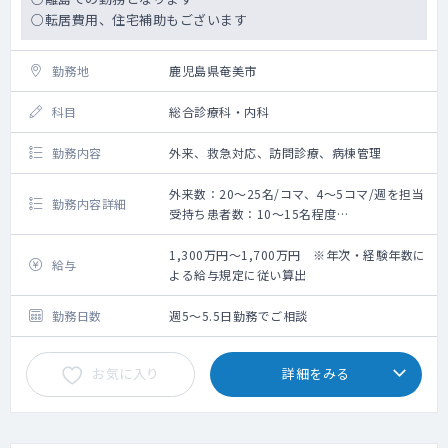
○転居費用、住宅補助もございます
勤務地
鹿児島県奄美市
科目
総合診療科・内科
勤務内容
外来、救急対応、訪問診療、病棟管理
外来数：20～25名/コマ、4～5コマ/週を担当
勤務内容詳細
受持ち患者数：10～15名程度
外来診療
訪問診療
1,300万円～1,700万円 ※年次・経験年数に
給与
病棟診療
よる給与規定に従い算出
救急当番
勤務日数
週5～5.5日勤務でご相談
お気に入り
詳細をみる