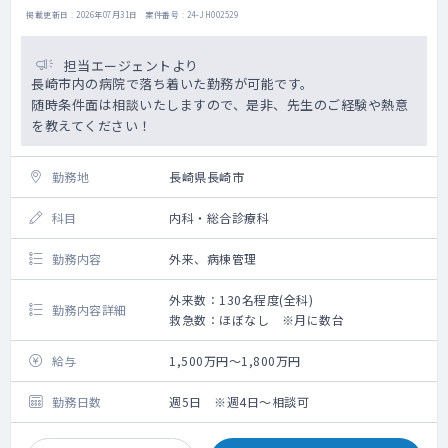
掲載更新日 : 2026年07月31日 案件番号 : 24-JH002529
・将来的に美容外科の執刀医になることな
ど、学びたいという意欲の方も歓迎します。
・管理医師としてのご勤務も相談可能で
担当エージェントより
す。 ※別途月20万円の支給あり。
長崎市内の病院で落ち着いた勤務が可能です。
その場合、法人の理事に就任しますが経営
随時条件面は相談いたしますので、是非、先生のご経験や熱意
面などは本部のサポートあり、診療に集中し
を教えてください！
ていただけます。
・別途インセンティブ支給あり。
勤務地
長崎県長崎市
・グループ各院の医師シフト調整の都合によ
り、系列の別クリニックでのご勤務振替をご
科目
内科・総合診療科
相談させて頂く場合がございます。
勤務内容
外来、病棟管理
外来数：130名程度(全科)
勤務内容詳細
救急数：ほぼなし ※月に数台
給与
1,500万円～1,800万円
勤務日数
週5日 ※週4日～相談可