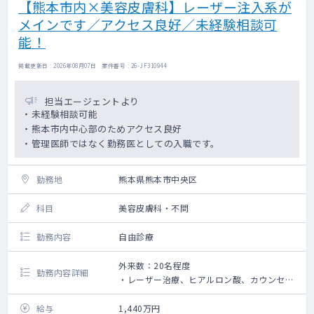
【熊本市内×美容皮膚科】レーザー注入系が
メインです／アクセス良好／未経験相談可
能！
掲載更新日 : 2026年08月07日 案件番号 : 26-JF310944
担当エージェントより
・未経験相談可能
・熊本市内中心部のためアクセス良好
・管理医師ではなく勤務医としての入職です。
勤務地
熊本県熊本市中央区
科目
美容皮膚科・不問
勤務内容
自由診療
外来数：20名程度
勤務内容詳細
・レーザー治療、ヒアルロン酸、カウンセリ
ング等の勤務です。
・未経験相談可能（研修あり）
給与
1,440万円