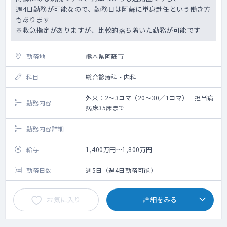
週4日勤務が可能なので、勤務日は阿蘇に単身赴任という働き方
もあります
※救急指定がありますが、比較的落ち着いた勤務が可能です
勤務地
熊本県阿蘇市
科目
総合診療科・内科
外来：2～3コマ（20～30／1コマ） 担当病
勤務内容
病床35床まで
勤務内容詳細
給与
1,400万円～1,800万円
勤務日数
週5日（週4日勤務可能）
お気に入り
詳細をみる