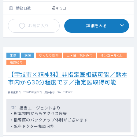
勤務日数
週4~5日
お気に入り
詳細をみる
常勤
病院
ゆったり勤務
土・日・祝休み可
オンコールなし
高額給与
【宇城市×精神科】非指定医相談可能／熊本
市内から30分程度です／指定医取得可能
掲載更新日 : 2026年08月07日 案件番号 : 26-JF310657
担当エージェントより
・熊本市内からもアクセス良好
・指導医のバックアップ体制がございます
・転科ドクター相談可能