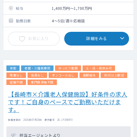
給与
1,400万円～1,700万円
勤務日数
4～5日/週※応相談
お気に入り
詳細をみる
常勤
老健・介護医療院
ゆったり勤務
土・日・祝休み可
残業なし
当直なし
オンコールなし
高額給与
60代以上歓迎
経験不問
専門医資格不問
【長崎市×介護老人保健施設】好条件の求人
です！ご自身のペースでご勤務いただけま
す。
掲載更新日 : 2026年07月28日 案件番号 : 26-JF309870
担当エージェントより