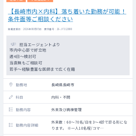
【長崎市内×内科】落ち着いた勤務が可能！
条件面等ご相談ください
掲載更新日 : 2026年08月05日 案件番号 : 26-JF312888
担当エージェントより
市内中心部で好立地
週4日～検討可
当直無もご相談可
若手～経験豊富な医師まで広く在籍
勤務地
長崎県長崎市
科目
内科・不問
勤務内容
外来及び病棟管理
外来数：60～70名/日を3～4診で診る形にな
勤務内容詳細
ります。 ※一人10名程/コマ
救急搬入数：10台程 ※夜間救急搬入はありま