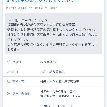
掲載更新日 : 2026年07月28日 案件番号 : 22-JF000582
担当エージェントより
福岡市内近郊の総合病院ですので症例数が豊富。
退職金、海外研修制度等の福利厚生もしっかりとございます。
赴任時引越し費用は病院負担いたしますので遠方の先生もお問
合せください。
大学医局の縛りが少なく、他科の専門医のドクターも充実して
おります
勤務地
福岡県糟屋郡
科目
内科・総合診療科
勤務内容
外来、救急対応、病棟管理等
外来数：約200名程／全科
勤務内容詳細
救急搬入数：年間4500台程度
1,200万円～1,600万円