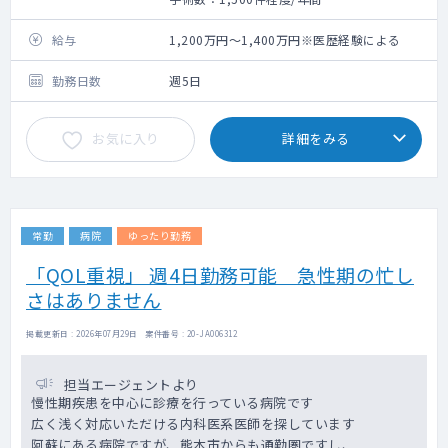
●外来
●病棟管理
給与
1,200万円～1,400万円※医歴経験による
●救急対応
勤務日数
週5日
お気に入り
詳細をみる
常勤
病院
ゆったり勤務
「QOL重視」 週4日勤務可能 急性期の忙し
さはありません
掲載更新日 : 2026年07月29日 案件番号 : 20-JA006312
担当エージェントより
慢性期疾患を中心に診療を行っている病院です
広く浅く対応いただける内科医系医師を探しています
阿蘇にある病院ですが、熊本市からも通勤圏ですし、