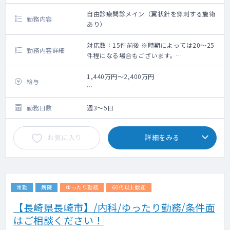
自由診療問診メイン（翼状針を穿刺する施術
勤務内容
あり）
対応数：15件前後 ※時期によっては20～25
勤務内容詳細
件程になる場合もございます。
■ 勤務内容（問診メイン／翼状針を穿刺する
施術あり）
1,440万円～2,400万円
給与
１．AGA・FAGA治療に関する診察・適応判断
２．医療痩身の既往・禁忌確認
＜給与目安＞
３．美容施術に関する問診・適応判断（埋
週3日：1,440万円
勤務日数
週3～5日
没・糸リフト・注入系など）
週4日：1,920万円
４．ご予約状況により、翼状針を使った施術
週5日：2,400万円
お気に入り
詳細をみる
対応（脂肪溶解注射、脂肪溶解注射、成長因
※ご選考を通してご面接後に最終提示
子注射） 美容クリニックの問診対応
※初日にレクチャーあり 未経験でも相談可
能
常勤
病院
ゆったり勤務
60代以上歓迎
・ボトックス注入、ヒアルロン酸注入、ショ
ッピングリフトなどは徐々に覚えてから対応
【長崎県長崎市】/内科/ゆったり勤務/条件面
をお願いできればと思います。
はご相談ください！
・執刀医が別途おり、美容外科の施術の対応
などはございません。