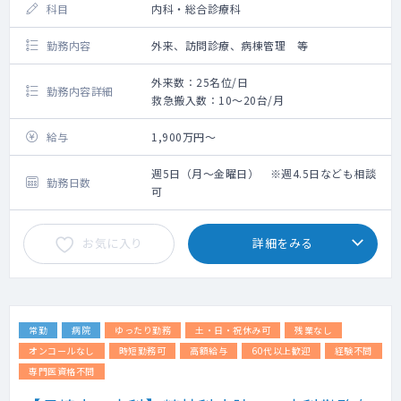
科目
内科・総合診療科
勤務内容
外来、訪問診療、病棟管理 等
外来数：25名位/日
勤務内容詳細
救急搬入数：10～20台/月
給与
1,900万円～
週5日（月～金曜日） ※週4.5日なども相談
勤務日数
可
お気に入り
詳細をみる
常勤
病院
ゆったり勤務
土・日・祝休み可
残業なし
オンコールなし
時短勤務可
高額給与
60代以上歓迎
経験不問
専門医資格不問