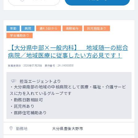
常勤
病院
週4.5日から
高額給与
託児施設あり
学会補助あり
【大分県中部×一般内科】 地域随一の総合
病院／地域医療に従事したい方必見です！
掲載更新日 : 2026年07月28日 案件番号 : 24-JH003858
担当エージェントより
・大分県南部の地域の中核病院として医療・福祉・介護サービ
スに力を入れているグループです
・勤務日数相談可
・託児所あり
・医師住宅補助あり
勤務地
大分県豊後大野市