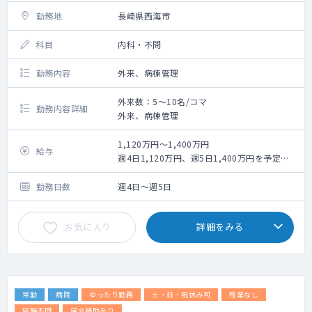
勤務地
長崎県西海市
科目
内科・不問
勤務内容
外来、病棟管理
外来数：5～10名/コマ
勤務内容詳細
外来、病棟管理
1,120万円～1,400万円
給与
週4日1,120万円、週5日1,400万円を予定
（応相談）
勤務日数
週4日～週5日
お気に入り
詳細をみる
常勤
病院
ゆったり勤務
土・日・祝休み可
残業なし
経験不問
学会補助あり