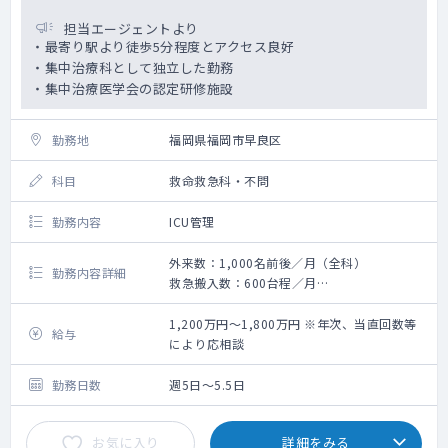
担当エージェントより
・最寄り駅より徒歩5分程度とアクセス良好
・集中治療科として独立した勤務
・集中治療医学会の認定研修施設
勤務地
福岡県福岡市早良区
科目
救命救急科・不問
勤務内容
ICU管理
外来数：1,000名前後／月（全科）
勤務内容詳細
救急搬入数：600台程／月
手術数：180件程／月（外科系全て）
ICU管理（集中治療科）
1,200万円～1,800万円 ※年次、当直回数等
給与
により応相談
勤務日数
週5日～5.5日
お気に入り
詳細をみる