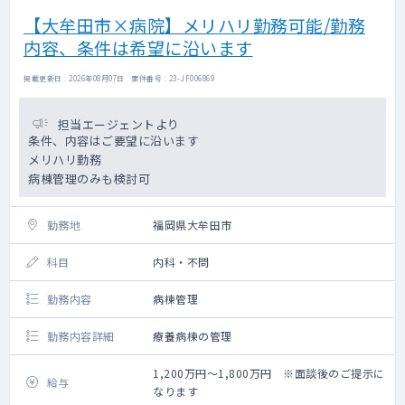
【大牟田市×病院】メリハリ勤務可能/勤務
内容、条件は希望に沿います
掲載更新日 : 2026年08月07日 案件番号 : 23-JF006869
担当エージェントより
条件、内容はご要望に沿います
メリハリ勤務
病棟管理のみも検討可
勤務地
福岡県大牟田市
科目
内科・不問
勤務内容
病棟管理
勤務内容詳細
療養病棟の管理
1,200万円～1,800万円 ※面談後のご提示に
給与
なります