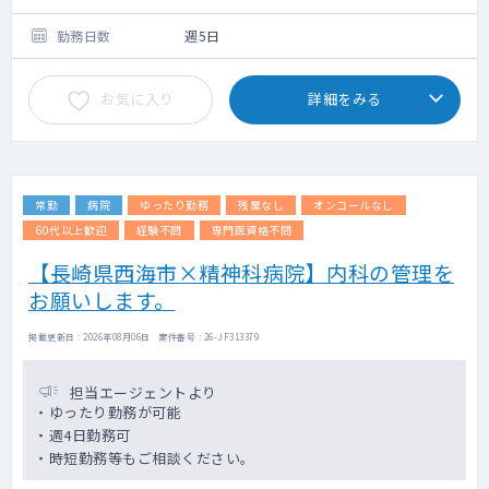
・完全予約制
勤務日数
週5日
お気に入り
詳細をみる
常勤
病院
ゆったり勤務
残業なし
オンコールなし
60代以上歓迎
経験不問
専門医資格不問
【長崎県西海市×精神科病院】内科の管理を
お願いします。
掲載更新日 : 2026年08月06日 案件番号 : 26-JF313379
担当エージェントより
・ゆったり勤務が可能
・週4日勤務可
・時短勤務等もご相談ください。