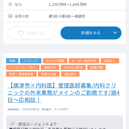
せん。
給与
1,200万円～1,600万円
外来週1～2回、病棟管理
勤務日数
週5日※週4日～相談可
お気に入り
詳細をみる
常勤
クリニック
ゆったり勤務
土・日・祝休み可
当直なし
インセンティブあり
高額給与
60代以上歓迎
経験不問
院長・管理職募集
綺麗な施設
通勤便利
【唐津市×内科医】管理医師募集/内科クリ
ニックの外来業務がメインのご勤務です/週4
日～応相談！
掲載更新日 : 2026年08月05日 案件番号 : 24-JH002977
担当エージェントより