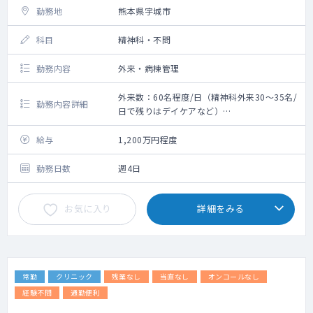
勤務地
熊本県宇城市
科目
精神科・不問
勤務内容
外来・病棟管理
外来数：60名程度/日（精神科外来30～35名/
勤務内容詳細
日で残りはデイケアなど）
救急搬入数：なし
〇外来・病棟の対応
給与
1,200万円程度
〇うつ病、認知症の患者の割合が高いです
（アルコール依存症も稀にいます）
勤務日数
週4日
〇指導医のサポート体制がございます。
お気に入り
詳細をみる
常勤
クリニック
残業なし
当直なし
オンコールなし
経験不問
通勤便利