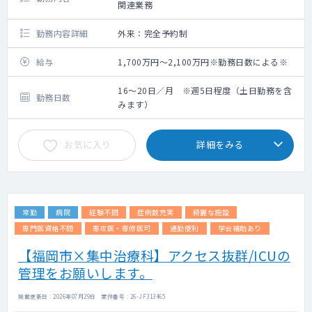
関連業務
勤務内容詳細
外来：完全予約制
給与
1,700万円～2,100万円※勤務日数による※
16～20日／月 ※週5日程度（土日勤務を含
勤務日数
みます）
お気に入り
詳細をみる
常勤
病院
経験不問
症例数充実
綺麗な施設
専門医資格不問
専攻医・専修医可
通勤便利
学会補助あり
【福岡市×集中治療科】アクセス抜群/ICUの
管理をお願いします。
掲載更新日 : 2026年07月29日 案件番号 : 26-JF313465