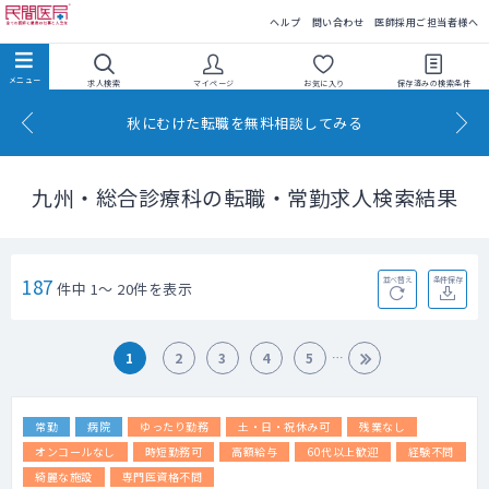
民間医局
ヘルプ
問い合わせ
医師採用ご担当者様へ
求人検索
マイページ
お気に入り
保存済みの
検索条件
秋にむけた転職を無料相談してみる
九州・総合診療科の転職・常勤求人検索結果
187
並べ替え
条件保存
件中 1～ 20件を表示
1
2
3
4
5
常勤
病院
ゆったり勤務
土・日・祝休み可
残業なし
オンコールなし
時短勤務可
高額給与
60代以上歓迎
経験不問
綺麗な施設
専門医資格不問