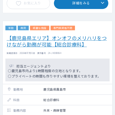
お気に入り
詳細をみる
常勤
病院
綺麗な施設
専門医資格不問
【鹿児島県エリア】オンオフのメリハリをつ
けながら勤務が可能【総合診療科】
掲載更新日 : 2026年07月31日 案件番号 : 24-JH008064
担当エージェントより
○鹿児島市内より1時間程度の立地となります。
○プライベートの時間も作りやすい環境を整えております。
勤務地
鹿児島県霧島市
科目
総合診療科
勤務内容
外来・病棟管理