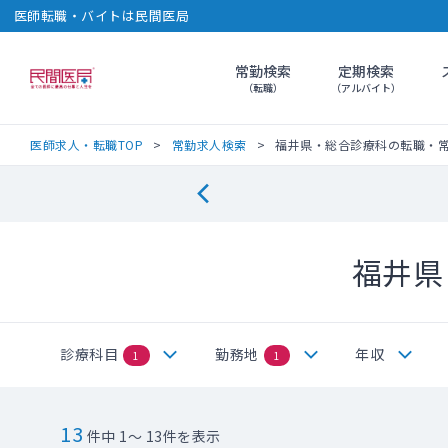
医師転職・バイトは民間医局
常勤検索
定期検索
民間医局
（転職）
（アルバイト）
医師求人・転職TOP
常勤求人検索
福井県・総合診療科の転職・
福井県
診療科目
勤務地
年収
1
1
13
件中 1～ 13件を表示