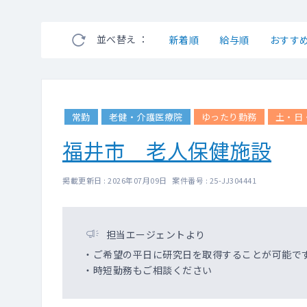
並べ替え ：
新着順
給与順
おすす
常勤
老健・介護医療院
ゆったり勤務
土・日
福井市 老人保健施設
掲載更新日 : 2026年07月09日 案件番号 : 25-JJ304441
担当エージェントより
・ご希望の平日に研究日を取得することが可能で
・時短勤務もご相談ください