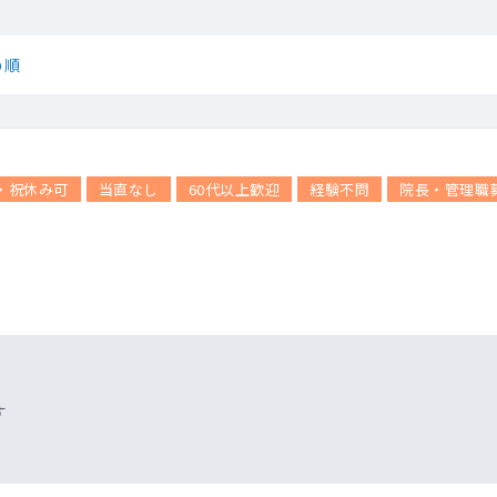
め順
・祝休み可
当直なし
60代以上歓迎
経験不問
院長・管理職
す