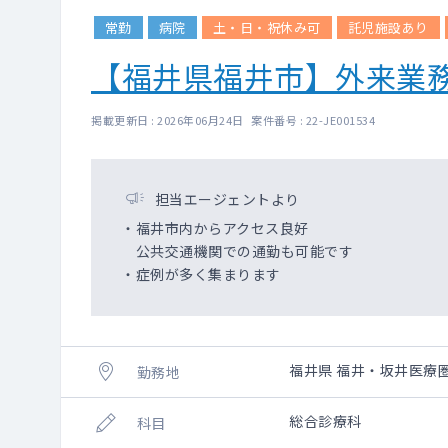
常勤
病院
土・日・祝休み可
託児施設あり
【福井県福井市】外来業
掲載更新日 : 2026年06月24日 案件番号 : 22-JE001534
担当エージェントより
・福井市内からアクセス良好
公共交通機関での通勤も可能です
・症例が多く集まります
福井県 福井・坂井医療
勤務地
総合診療科
科目