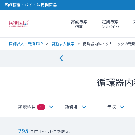
医師転職・バイトは民間医局
常勤検索
定期検索
民間医局
（転職）
（アルバイト）
医師求人・転職TOP
常勤求人検索
循環器内科・クリニックの転
循環器内
診療科目
勤務地
年収
1
295
件中 1～ 20件を表示