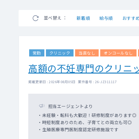
並べ替え ：
新着順
給与順
おすす
常勤
クリニック
当直なし
オンコールなし
高額の不妊専門のクリニ
掲載更新日 : 2026年08月05日 案件番号 : 26-JZ311117
担当エージェントより
・未経験・転科も大歓迎！研修制度があります◎
・時短制度ありのため、子育てとの両立も可◎
・生殖医療専門医制度認定研修施設です