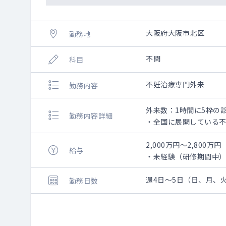
大阪府大阪市北区
勤務地
不問
科目
不妊治療専門外来
勤務内容
外来数：1時間に5枠の
勤務内容詳細
・全国に展開している
・経験豊富な医師によ
産婦人科・泌尿器科以
2,000万円～2,800万円
給与
未経験入職→【3か月
・未経験（研修期間中） 
・一般不妊治療可 2,3
・高度不妊治療可（ART
週4日～5日（日、月、
勤務日数