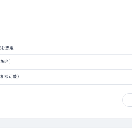
度を想定
の場合）
み相談可能）