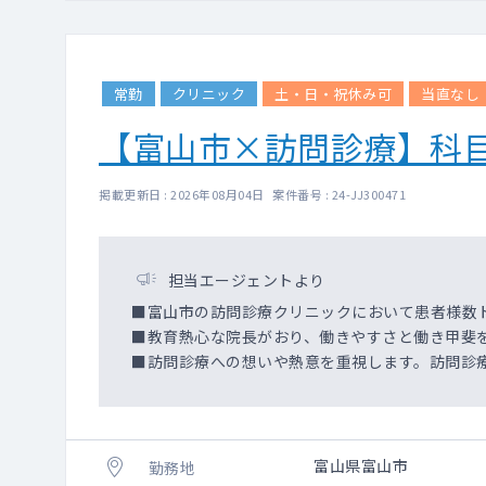
常勤
クリニック
土・日・祝休み可
当直なし
【富山市×訪問診療】科
掲載更新日 : 2026年08月04日 案件番号 : 24-JJ300471
担当エージェントより
■富山市の訪問診療クリニックにおいて患者様数
■教育熱心な院長がおり、働きやすさと働き甲斐
■訪問診療への想いや熱意を重視します。訪問診
富山県富山市
勤務地