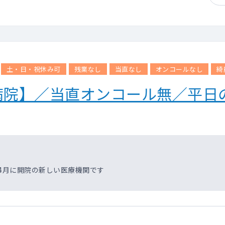
土・日・祝休み可
残業なし
当直なし
オンコールなし
綺
病院】／当直オンコール無／平日
年4月に開院の新しい医療機関です