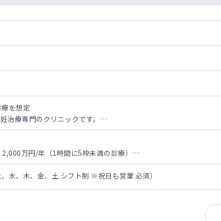
診療を想定
不妊治療専門のクリニックです。
る教育プログラム制度あるため、
外の方、初期研修修了後のどの科に進もうか迷われている方も大歓
後】一般不妊の診療開始→【6か月後】高度不妊の診療開始
2,000万円/年（1時間に5枠未満の診療）
00万円/年（1時間に5枠の診療）
）2,800万円/年（1時間に5枠の診療）
火、水、木、金、土 シフト制 ※祝日も営業 必須）