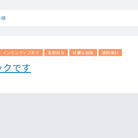
め順
インセンティブあり
高額給与
綺麗な施設
通勤便利
ックです