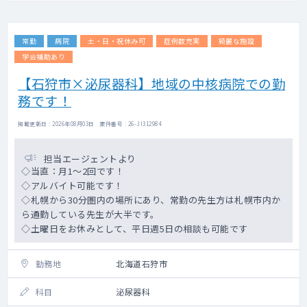
常勤
病院
土・日・祝休み可
症例数充実
綺麗な施設
学会補助あり
【石狩市×泌尿器科】地域の中核病院での勤
務です！
掲載更新日 : 2026年08月03日 案件番号 : 26-JI312984
担当エージェントより
◇当直：月1～2回です！
◇アルバイト可能です！
◇札幌から30分圏内の場所にあり、常勤の先生方は札幌市内か
ら通勤している先生が大半です。
◇土曜日をお休みとして、平日週5日の相談も可能です
勤務地
北海道石狩市
科目
泌尿器科