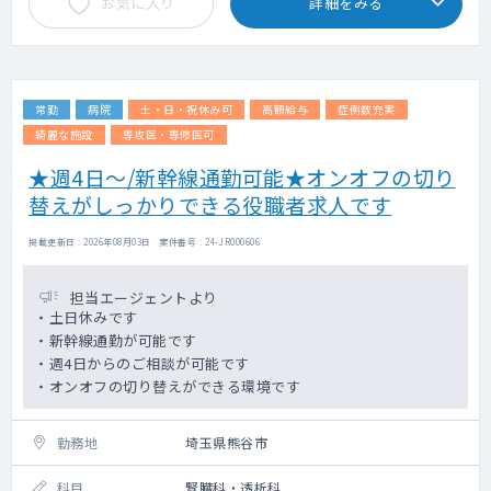
お気に入り
詳細をみる
常勤
病院
土・日・祝休み可
高額給与
症例数充実
綺麗な施設
専攻医・専修医可
★週4日～/新幹線通勤可能★オンオフの切り
替えがしっかりできる役職者求人です
掲載更新日 : 2026年08月03日 案件番号 : 24-JR000606
担当エージェントより
・土日休みです
・新幹線通勤が可能です
・週4日からのご相談が可能です
・オンオフの切り替えができる環境です
勤務地
埼玉県熊谷市
科目
腎臓科・透析科