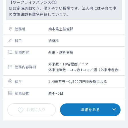
【ワークライフバランス◎】
ほぼ定時退勤でき、働きやすい職場です。法人内には子育て中
の女性医師も数名在籍しています。
勤務地
熊本県上益城郡
科目
透析科
勤務内容
外来・透析管理
外来数：10名程度／コマ
勤務内容詳細
外来担当数：コマ数1コマ／週（外来患者数：
約10名／コマ）
透析管理 ：外来HD患者数170、主治医制 ／
給与
1,400万円～1,800万円※経験による
透析ベッド数79台／オンラインHDF、一部曜
日準夜透析あり）
勤務日数
週4～5日
お気に入り
詳細をみる