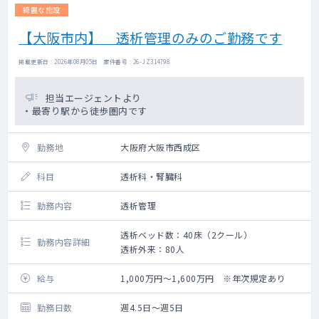
綺麗な施設
【大阪市内】 透析管理のみのご勤務です
掲載更新日 : 2026年08月05日 案件番号 : 26-JZ314798
担当エージェントより
・最寄り駅から徒歩圏内です
勤務地
大阪府大阪市西成区
科目
透析科・腎臓科
勤務内容
透析管理
透析ベッド数：40床（2クール）
勤務内容詳細
透析外来：80人
給与
1,000万円～1,600万円 ※年次規定あり
勤務日数
週4.5日～週5日