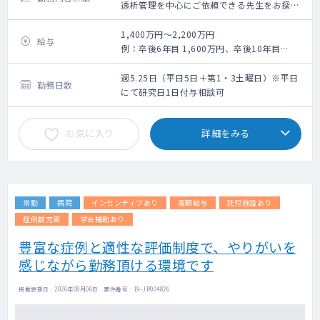
透析管理を中心にご依頼できる先生をお探し
しています
※病棟管理や外来については先生のご希望に
1,400万円～2,200万円
給与
添って調整可能です
例：卒後6年目 1,600万円、卒後10年目
看護師・技師の手厚いフォローがある環境で
1,800万円、卒後21年目 2,050万円
す
週5.25日（平日5日＋第1・3土曜日）※平日
勤務日数
にて研究日1日付与相談可
お気に入り
詳細をみる
常勤
病院
インセンティブあり
高額給与
託児施設あり
症例数充実
学会補助あり
豊富な症例と適性な評価制度で、やりがいを
感じながら勤務頂ける環境です
掲載更新日 : 2026年08月06日 案件番号 : 19-JP004826