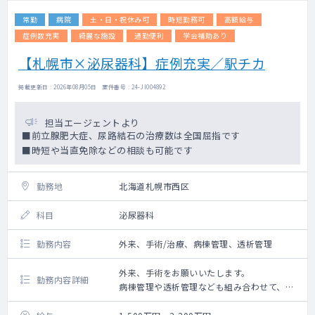
常勤
病院
土・日・祝休み可
時短勤務可
高額給与
症例数充実
綺麗な施設
通勤便利
学会補助あり
【札幌市×泌尿器科】症例充実／駅チカ
掲載更新日 : 2026年08月05日 案件番号 : 24-JI004892
担当エージェントより
■前立腺肥大症、尿路結石の治療数は全国屈指です
■時短や当直免除などの相談も可能です
勤務地
北海道札幌市西区
科目
泌尿器科
勤務内容
外来、手術/治療、病棟管理、透析管理
外来、手術をお願いいたします。
勤務内容詳細
病棟管理や透析管理なども組み合わせて、業
務内容は応相談となります。
当直は平日週1回程度、週末の救急当番日は輪