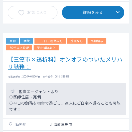
お気に入り
詳細をみる
常勤
病院
土・日・祝休み可
残業なし
高額給与
60代以上歓迎
学会補助あり
【三笠市×透析科】オンオフのついたメリハ
リ勤務！
掲載更新日 : 2026年08月04日 案件番号 : 26-JI313468
担当エージェントより
◇医師住居：完備
◇平日の勤務を宿舎で過ごし、週末にご自宅へ帰ることも可能
です！
勤務地
北海道三笠市