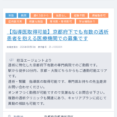
常勤
病院
週4.5日から
当直なし
経験不問
資格取得可
症例数充実
綺麗な施設
専攻医・専修医可
学会補助あり
【指導医取得可能】京都府下でも有数の透析
患者を抱える医療機関での募集です
掲載更新日 : 2026年08月03日 案件番号 : 25-JX301034
担当エージェントより
透析に特化した京都府下有数の専門病院でのご勤務です。
駅から徒歩10分内、京都・大阪どちらからもご通勤可能エリア
です。
透析・腎臓 指導医の取得可能です、専門医お持ちの先生是非
お問い合わせください。
オンオフつく勤務が可能ですので気兼ねなくお問合せ下さい。
複数の透析クリニックも関連にあり、キャリアプランに応じて
異動の相談も可能です。
勤務地
京都府京都市伏見区