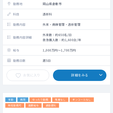
勤務地
岡山県倉敷市
科目
透析科
勤務内容
外来・病棟管理・透析管理
外来数：約650名/日
勤務内容詳細
救急搬入数：約1,600台/年
給与
1,000万円～1,700万円
勤務日数
週5日
お気に入り
詳細をみる
常勤
病院
ゆったり勤務
残業なし
オンコールなし
時短勤務可
高額給与
通勤便利