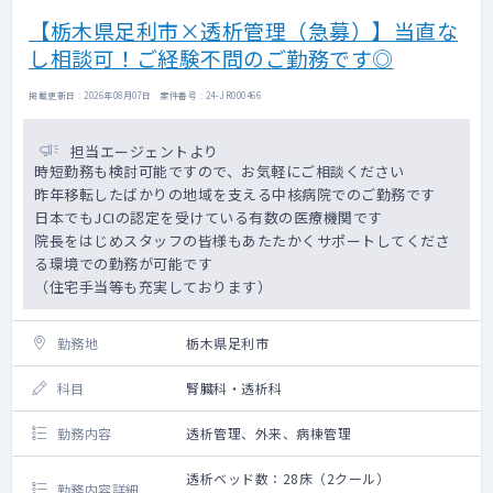
【栃木県足利市×透析管理（急募）】当直な
し相談可！ご経験不問のご勤務です◎
掲載更新日 : 2026年08月07日 案件番号 : 24-JR000466
担当エージェントより
時短勤務も検討可能ですので、お気軽にご相談ください
昨年移転したばかりの地域を支える中核病院でのご勤務です
日本でもJCIの認定を受けている有数の医療機関です
院長をはじめスタッフの皆様もあたたかくサポートしてくださ
る環境での勤務が可能です
（住宅手当等も充実しております）
勤務地
栃木県足利市
科目
腎臓科・透析科
勤務内容
透析管理、外来、病棟管理
透析ベッド数：28床（2クール）
勤務内容詳細