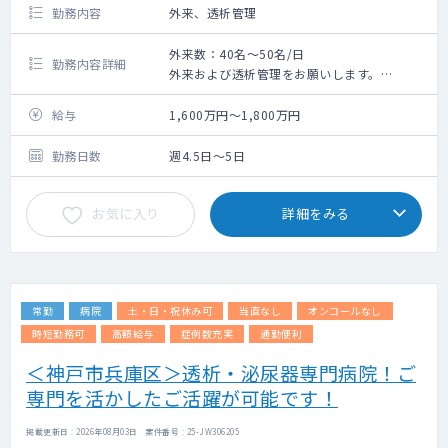
勤務内容
外来、透析管理
外来数：40名～50名/日
勤務内容詳細
外来および透析管理をお願いします。
・外来
給与
1,600万円～1,800万円
週3～4コマ程度 外来数40～50名程度/日
（院長と併診しますので、当初は担当して頂
勤務日数
週4.5日～5日
く外来患者数は少ない想定です）
一般内科外来、腎臓内科対応となります。
お気に入り
詳細をみる
地域のご高齢の方の慢性疾患への対応が主と
なります。保存期腎不全の外来診療もありま
す。
現在、外来は月・水・金曜日は終日。火曜・
木曜・土曜日は午前診のみ。（透析は月～土
常勤
病院
土・日・祝休み可
当直なし
オンコールなし
で終日行っています）
※小児は受けておりません
時短勤務可
高額給与
症例数充実
通勤便利
＜神戸市兵庫区＞透析・泌尿器専門病院！ご
・透析管理
専門を活かしたご活躍が可能です！
透析ベッド19床（現在の患者数60名程度）
2クール制（8時～、13時～）
終了は18時までで夜間透析は行っておりませ
掲載更新日 : 2026年08月03日 案件番号 : 25-JW306205