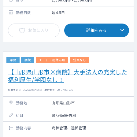
主に外来と病棟管理をお願いいたします。
透析管理も含め勤務バランスはご相談可。
勤務日数
週4.5日
・血液透析の中でも最新治療であるオンライ
ンHDFに全台（50台）対応可能となります。
お気に入り
詳細をみる
常勤
病院
土・日・祝休み可
残業なし
【山形県山形市×病院】大手法人の充実した
福利厚生/学閥なし！
掲載更新日 : 2026年08月05日 案件番号 : 20-JK007296
勤務地
山形県山形市
科目
腎/泌尿器外科
勤務内容
病棟管理、透析管理