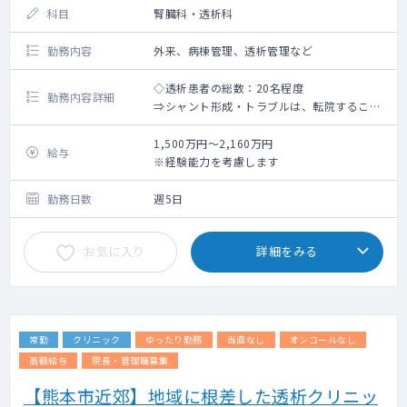
科目
腎臓科・透析科
勤務内容
外来、病棟管理、透析管理など
◇透析患者の総数：20名程度
勤務内容詳細
⇒シャント形成・トラブルは、転院すること
が多いです。
◇外来（受け持ちコマ数応相談）
1,500万円～2,160万円
給与
◇病棟管理（受け持ち応相談：主治医制 ）
※経験能力を考慮します
＜時間外勤務について＞
勤務日数
週5日
残業：ほとんどありません
当直：あり(平日に月2～3回程度)※当直明け
お気に入り
詳細をみる
の午後の業務は免除となります。
病棟管理：あり（「平日：週1回程度、土日：
月1回程度」の受け持ち） ※オンコール体制
あり
救急対応：あり（救急車・ウォークイン：0～
常勤
クリニック
ゆったり勤務
当直なし
オンコールなし
2件程度）※対応不可なものは搬送
高額給与
院長・管理職募集
【熊本市近郊】地域に根差した透析クリニッ