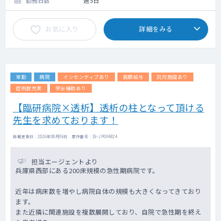
勤務日数
週5日
お気に入り
詳細をみる
常勤
病院
インセンティブあり
高額給与
託児施設あり
症例数充実
学会補助あり
【臨研病院×透析】透析の柱となって頂ける
先生を求めております！
掲載更新日 : 2026年08月06日 案件番号 : 19-JP004824
担当エージェントより
兵庫県西部にある200床規模の急性期病院です。
近年は病床数を増やし病院自体の規模も大きくなってきており
ます。
また近隣に関連施設を複数展開しており、自院で急性期を終え