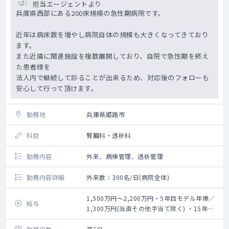
担当エージェントより
兵庫県西部にある200床規模の急性期病院です。
近年は病床数を増やし病院自体の規模も大きくなってきており
ます。
また近隣に関連施設を複数展開しており、自院で急性期を終え
た患者様を
法人内で継続して診ることが出来るため、対応後のフォローも
安心して行って頂けます。
勤務地
兵庫県姫路市
科目
腎臓科・透析科
勤務内容
外来、病棟管理、透析管理
勤務内容詳細
外来数：300名/日(病院全体)
1,500万円～2,200万円・5年目モデル年俸／
給与
1,300万円(当直その他手当て除く) ・15年目
モデル年俸／1,700万円(当直その他手当て除
く)