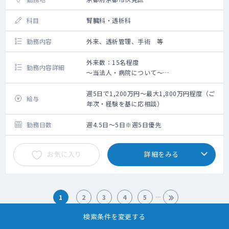
科目
腎臓科・透析科
勤務内容
外来、透析管理、手術 等
外来数：15名程度
勤務内容詳細
～当法人・病院について～
バスキュラーアクセスセンターを備えた透析
専門病院と、複数のクリニックを持つ法人で
週5日で1,200万円～最大1,800万円程度（ご
給与
す。
年次・経験を基に応相談）
京都では有数の実績・件数を誇っており、特
にバスキュラーアクセスは京都エリアでは1,2
勤務日数
週4.5日～5日※週5日優先
を争う件数です。
循環器や外科がバックボーンの先生もおら
お気に入り
詳細をみる
れ、万全の体制が整っております。
～期待される業務内容～
腎臓科・透析科医師としての業務全般をお願
いいたします。
1
2
3
4
5
シャント手術についてもお願いしたい意向で
すが、ご希望に応じて調整します。
検索条件を変更する
450
件中 1～ 20件を表示