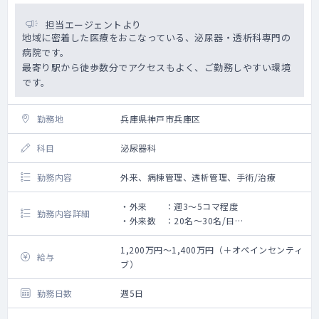
ん。
現状、シャント造設やPTA等も行っておりま
担当エージェントより
せんが、ご希望あれば将来的に設備を整える
地域に密着した医療をおこなっている、泌尿器・透析科専門の
事も相談可能です。
病院です。
最寄り駅から徒歩数分でアクセスもよく、ご勤務しやすい環境
＜体制＞
です。
常勤医師2名
勤務地
兵庫県神戸市兵庫区
科目
泌尿器科
勤務内容
外来、病棟管理、透析管理、手術/治療
・外来 ：週3～5コマ程度
勤務内容詳細
・外来数 ：20名～30名/日
・訪問診療：週2～3コマ（看護師帯同。泌尿
器患者のみ）
1,200万円～1,400万円（＋オペインセンティ
給与
・透析管理（透析ベッド数：32床）
ブ）
・病棟：30名（基本的には透析患者がメイ
ン）※泌尿器は今後増やしていく方針です。
勤務日数
週5日
・透析：10名前後 ※維持透析がメインです。