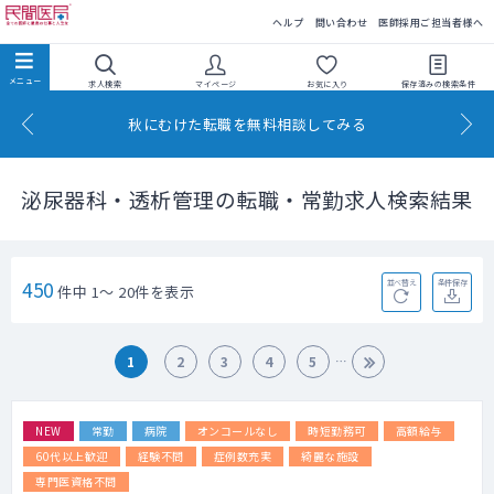
民間医局
ヘルプ
問い合わせ
医師採用ご担当者様へ
求人検索
マイページ
お気に入り
保存済みの
検索条件
秋にむけた転職を無料相談してみる
泌尿器科・透析管理の転職・常勤求人検索結果
450
並べ替え
条件保存
件中 1～ 20件を表示
1
2
3
4
5
NEW
常勤
病院
オンコールなし
時短勤務可
高額給与
60代以上歓迎
経験不問
症例数充実
綺麗な施設
専門医資格不問