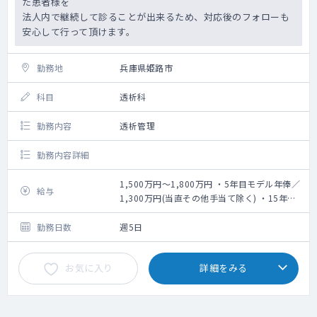
た患者様を
法人内で継続して診ることが出来るため、対応後のフォローも
安心して行って頂けます。
勤務地
兵庫県姫路市
科目
透析科
勤務内容
透析管理
勤務内容詳細
1,500万円～1,800万円 ・5年目モデル年俸／
給与
1,300万円(当直その他手当て除く) ・15年目
モデル年俸／1,700万円(当直その他手当て除
く)
勤務日数
週5日
お気に入り
詳細をみる