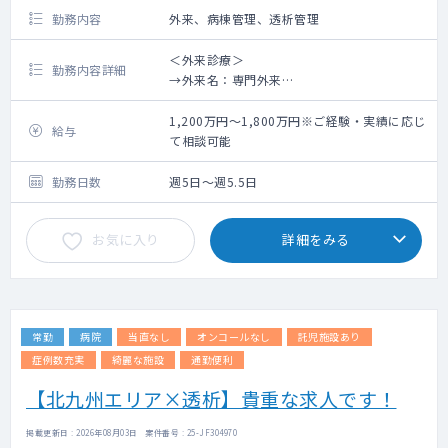
勤務内容
外来、病棟管理、透析管理
＜外来診療＞
勤務内容詳細
→外来名：専門外来
→担当コマ数：週3～4コマ
→外来患者数：1コマ20名程度
1,200万円～1,800万円※ご経験・実績に応じ
給与
て相談可能
＜病棟管理＞
→担当病床：一般
勤務日数
週5日～週5.5日
→患者数 ：10名程度
→夜間看取り：主治医が対応・当直医が対応
お気に入り
詳細をみる
＜透析管理＞
→担当コマ数：週3～4コマ
→件数：透析ベッド45床
→穿刺：看護師、臨床工学技士、医師
常勤
病院
当直なし
オンコールなし
託児施設あり
症例数充実
綺麗な施設
通勤便利
【北九州エリア×透析】貴重な求人です！
掲載更新日 : 2026年08月03日 案件番号 : 25-JF304970