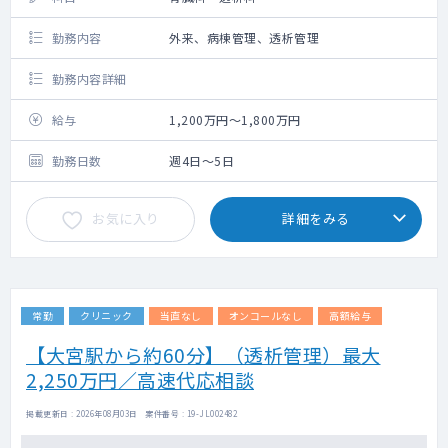
勤務内容
外来、病棟管理、透析管理
勤務内容詳細
給与
1,200万円～1,800万円
勤務日数
週4日～5日
お気に入り
詳細をみる
常勤
クリニック
当直なし
オンコールなし
高額給与
【大宮駅から約60分】（透析管理）最大
2,250万円／高速代応相談
掲載更新日 : 2026年08月03日 案件番号 : 19-JL002482