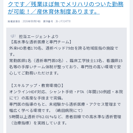
クです／残業ほぼ無でメリハリのついた勤務
が可能！／産休育休制度あります。
掲載更新日 : 2026年08月04日 案件番号 : 26-JF314778
担当エージェントより
【高水準な透析医療と専門チーム】
外来HD患者170名、透析ベッド79台を誇る地域屈指の施設で
す。
常勤医師1名（透析専門医0名）、臨床工学技士13名、看護師15
名等の手厚いチーム体制が整っており、専門性の高い環境で安
心してご勤務いただけます。
【スキルアップ・教育環境◎】
オンラインHDF対応、シャント手術・PTA（年間150例超・本院
にて）の高度な手技まで完備。
専門医の指導のもと、未経験から透析医療・アクセス管理まで
幅広く学べる環境です。（嶋田病院にて）
5時間以上透析が62.01%など、患者目線での高水準な透析管理
（治療指標）を実践しています。