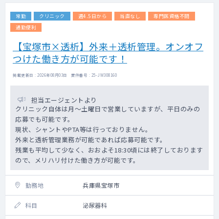
常勤
クリニック
週4.5日から
当直なし
専門医資格不問
通勤便利
【宝塚市×透析】外来＋透析管理。オンオフ
つけた働き方が可能です！
掲載更新日 : 2026年08月03日 案件番号 : 25-JW308160
担当エージェントより
クリニック自体は月～土曜日で営業していますが、平日のみの
応募でも可能です。
現状、シャントやPTA等は行っておりません。
外来と透析管理業務が可能であれば応募可能です。
残業も平均して少なく、おおよそ18:30頃には終了しております
ので、メリハリ付けた働き方が可能です。
勤務地
兵庫県宝塚市
科目
泌尿器科