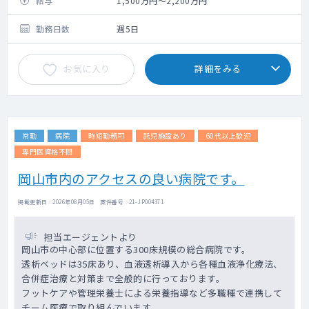
給与
1,500万円～2,200万円
番制を基本としています。
勤務日数
週5日
お気に入り
詳細をみる
常勤
病院
時短勤務可
託児施設あり
60代以上歓迎
専門医資格不問
岡山市内のアクセスの良い病院です。
掲載更新日 : 2026年08月05日 案件番号 : 21-JP004371
担当エージェントより
岡山市の中心部に位置する300床規模の総合病院です。
透析ベッドは35床あり、血液透析導入から各種血液浄化療法、
合併症治療と対策まで全般的に行っております。
フットケアや管理栄養士による栄養指導など多職種で連携して
チーム医療で取り組んでいます。