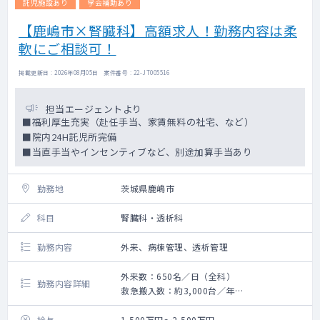
託児施設あり
学会補助あり
【鹿嶋市×腎臓科】高額求人！勤務内容は柔
軟にご相談可！
掲載更新日 : 2026年08月05日 案件番号 : 22-JT005516
担当エージェントより
■福利厚生充実（赴任手当、家賃無料の社宅、など）
■院内24H託児所完備
■当直手当やインセンティブなど、別途加算手当あり
勤務地
茨城県鹿嶋市
科目
腎臓科・透析科
勤務内容
外来、病棟管理、透析管理
外来数：650名／日（全科）
勤務内容詳細
救急搬入数：約3,000台／年
・病棟受持患者数：8名程度（主治医制）
・外来コマ数：2～3コマ/週
給与
1,500万円～2,500万円