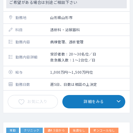
ご希望がある場合は別途ご相談下さい
勤務地
山形県山形市
科目
透析科・泌尿器科
勤務内容
病棟管理、透析管理
受診者数：20～30名位／日
勤務内容詳細
救急搬入数：1～2台位／日
給与
1,000万円～1,500万円位
勤務日数
週5日、日数は相談の上決定
お気に入り
詳細をみる
常勤
クリニック
週4.5日から
当直なし
オンコールなし