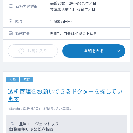
受診者数：20～30名位／日
勤務内容詳細
救急搬入数：1～2台位／日
給与
1,500万円～
勤務日数
週5日、日数は相談の上決定
お気に入り
詳細をみる
常勤
病院
透析管理をお願いできるドクターを探してい
ます
掲載更新日 : 2026年08月05日 案件番号 : 17-JK003931
担当エージェントより
勤務開始時期など応相談