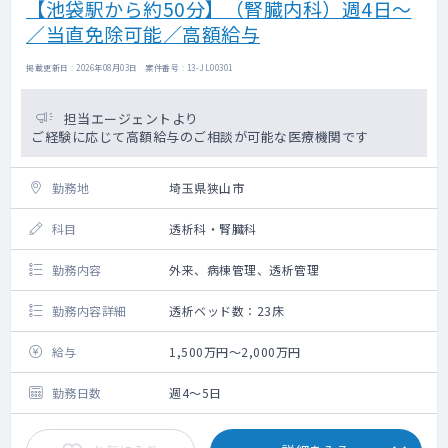
【池袋駅から約50分】（腎臓内科）週4日～
／当直免除可能／高額給与
掲載更新日 : 2026年08月03日 案件番号 : 13-JL00301
担当エージェントより
ご経験に応じて高額給与のご相談が可能な医療機関です
勤務地
埼玉県狭山市
科目
透析科・腎臓科
勤務内容
外来、病棟管理、透析管理
勤務内容詳細
透析ベッド数：23床
給与
1,500万円～2,000万円
勤務日数
週4～5日