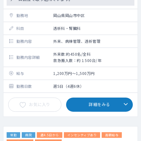
勤務地
岡山県岡山市中区
科目
透析科・腎臓科
勤務内容
外来、病棟管理、透析管理
外来数:約450名/全科
勤務内容詳細
救急搬入数：約１500台/年
給与
1,200万円～1,500万円
勤務日数
週5日（4週6休）
お気に入り
詳細をみる
常勤
病院
週4.5日から
インセンティブあり
高額給与