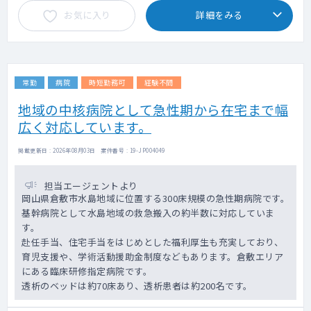
（金曜日午後のみ）
お気に入り
詳細をみる
・早番対応：毎朝7:30～8:30は当直医から引
継ぎを受け、病棟管理。8:30以降に外来・訪
問等
・オペ：現在は実施しておらず（現職医師が
対応難しいため）、ご希望に応じて相談しな
常勤
病院
時短勤務可
経験不問
がら内容や頻度、増やし方など決めていけれ
ばと思います。
地域の中核病院として急性期から在宅まで幅
（全身麻酔不可のため、部分麻酔で対応可能
広く対応しています。
な範囲でのオペ内容となります。）
掲載更新日 : 2026年08月03日 案件番号 : 19-JP004049
【補足】
訪問診療：通院または退院後の泌尿器患者へ
の訪問診療となります
担当エージェントより
透析管理をお願いするのは原則、金曜日午後
岡山県倉敷市水島地域に位置する300床規模の急性期病院です。
のみ
基幹病院として水島地域の救急搬入の約半数に対応していま
す。
赴任手当、住宅手当をはじめとした福利厚生も充実しており、
育児支援や、学術活動援助金制度などもあります。倉敷エリア
にある臨床研修指定病院です。
透析のベッドは約70床あり、透析患者は約200名です。