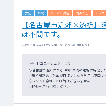
常勤
病院
ゆったり勤務
当直なし
オンコ
【名古屋市近郊×透析】
は不問です。
掲載更新日 : 2026年07月15日 案件番号 : 26-JH311731
担当エージェントより
◇名古屋市近郊にある100床未満の透析に特化し
◇透析管理のご対応が可能でしたら科目は不問で
◇シャント穿刺・PTA等はございません。
◇時短勤務も相談ください。