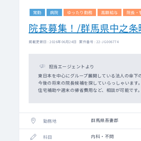
常勤
病院
ゆったり勤務
高額給与
院長・
院長募集！/群馬県中之条
掲載更新日 : 2026年06月24日 案件番号 : 22-JG006774
担当エージェントより
東日本を中心にグループ展開している法人の傘下
今後の将来の院長候補を探していらっしゃいます
住宅補助や週末の帰省費用など、相談が可能です
群馬県吾妻郡
勤務地
内科・不問
科目