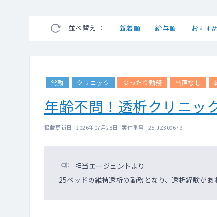
並べ替え ：
新着順
給与順
おすす
常勤
クリニック
ゆったり勤務
当直なし
年齢不問！透析クリニッ
掲載更新日 : 2026年07月28日 案件番号 : 25-JZ300679
担当エージェントより
25ベッドの維持透析の勤務となり、透析経験があ