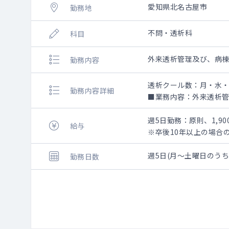
愛知県北名古屋市
勤務地
不問・透析科
科目
外来透析管理及び、病
勤務内容
透析クール数：月・水・
勤務内容詳細
■業務内容：外来透析管
・月水金：月水金は午前
・火木土：午前の1クー
週5日勤務：原則、1,900
給与
・入院透析管理：最大10
※卒後10年以上の場合
・夜間透析の実施：有(月水
※個々の詳細金額は、
※腹膜透析の実施：有
週5日(月～土曜日のう
勤務日数