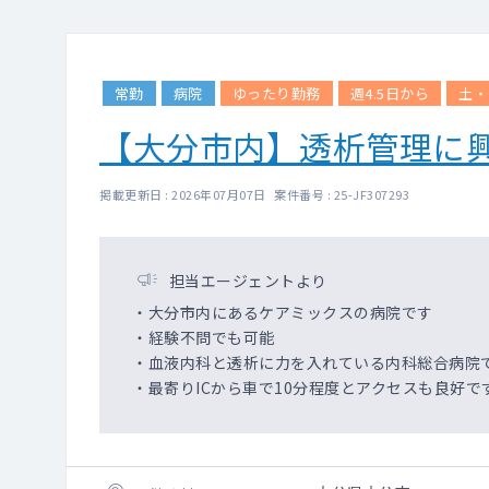
常勤
病院
ゆったり勤務
週4.5日から
土・
【大分市内】透析管理に
掲載更新日 : 2026年07月07日 案件番号 : 25-JF307293
担当エージェントより
・大分市内にあるケアミックスの病院です
・経験不問でも可能
・血液内科と透析に力を入れている内科総合病院
・最寄りICから車で10分程度とアクセスも良好で