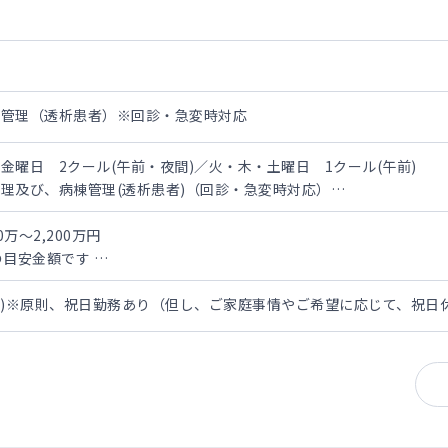
棟管理（透析患者）※回診・急変時対応
金曜日 2クール(午前・夜間)／火・木・土曜日 1クール(午前)
理及び、病棟管理(透析患者)（回診・急変時対応）
と夜間の2クール
ルのみ
万～2,200万円
0人（100床）
の目安金額です
金) ※最終透析開始時刻：18:30/最終透析終了時刻：22:30
面談を経たうえでの人物評価、スキル、勤務条件による
ち)※原則、祝日勤務あり（但し、ご家庭事情やご希望に応じて、祝日