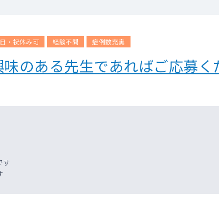
日・祝休み可
経験不問
症例数充実
興味のある先生であればご応募く
です
す