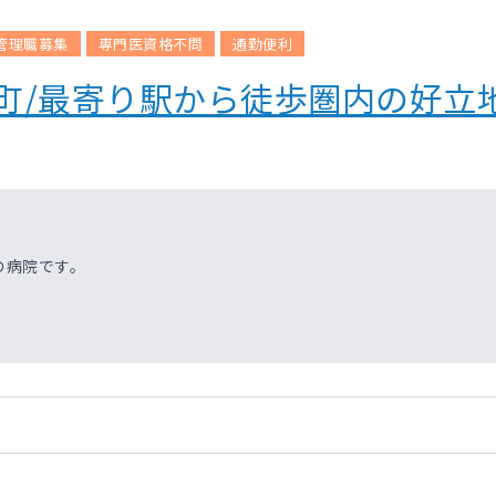
管理職募集
専門医資格不問
通勤便利
町/最寄り駅から徒歩圏内の好立
の病院です。
。
。