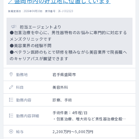
／盛岡市内の好立地に位置しています
掲載更新日 : 2026年04月10日 案件番号 : 26-JI312123
担当エージェントより
●包茎治療を中心に、男性器特有のお悩みに専門的に対応する
メンズクリニックです
●美容業界の経験不問
●ベテラン医師のもとで研修を積みながら美容業界で院長職へ
のキャリアパスが展望できます
勤務地
岩手県盛岡市
科目
美容外科
勤務内容
診察、手術
手術件数：4件程/日
勤務内容詳細
・包茎治療、増大術など男性器治療全般
・カウンセリング、診察
・術前・術後のフォロー対応
給与
2,200万円～5,000万円
※包茎治療が未経験の場合でも、指導医によ