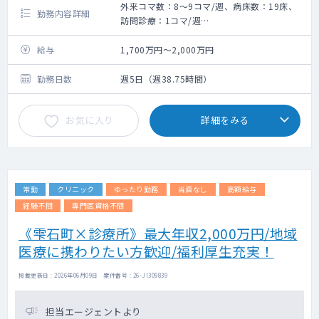
外来コマ数：8～9コマ/週、病床数：19床、
勤務内容詳細
訪問診療：1コマ/週
有床診療所でのご勤務です。
外来・病棟管理・訪問診療・往診・オンコー
給与
1,700万円～2,000万円
ル待機等対応いただきますが、
詳しい勤務内容はご相談のうえ決定します。
勤務日数
週5日（週38.75時間）
外来コマ数：8～9コマ
お気に入り
詳細をみる
※休日当番医に該当する場合、
土日祝の外来勤務が発生します。
主な患者層：内科系慢性疾患のDo処方がメイ
ンです。
病棟管理：19床
常勤
クリニック
ゆったり勤務
当直なし
高額給与
訪問診療：週1コマ（患者数50名程）
オンコール待機：週3日程
経験不問
専門医資格不問
《雫石町×診療所》最大年収2,000万円/地域
医療に携わりたい方歓迎/福利厚生充実！
掲載更新日 : 2026年06月09日 案件番号 : 26-JI309839
担当エージェントより