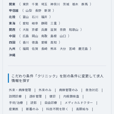
（
）
関東
東京
千葉
埼玉
神奈川
茨城
栃木
群馬
（
）
甲信越
山梨
長野
新潟
（
）
北陸
富山
石川
福井
（
）
東海
愛知
岐阜
静岡
三重
（
）
関西
大阪
京都
兵庫
滋賀
奈良
和歌山
（
）
中国
広島
岡山
鳥取
島根
山口
（
）
四国
香川
徳島
愛媛
高知
（
）
九州
福岡
佐賀
長崎
熊本
大分
宮崎
鹿児島
沖縄
こだわり条件「クリニック」を別の条件に変更して求人
情報を探す
外来・病棟管理
外来のみ
病棟管理のみ
救急対応
訪問診療
透析管理
健診
内視鏡検査
手術/治療
読影
自由診療
メディカルドクター
産業医
新着のみ
科目不問を除く
高額給与