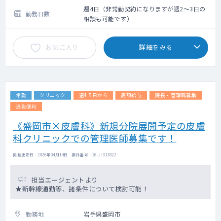
■送迎・前泊
週4日（非常勤契約になりますが週2～3日の
勤務日数
応相談となります。
相談も可能です）
■その他
お気に入り
詳細をみる
現地集合の場合、勤務開始時間の30分前集合
厳守です。
常勤
クリニック
週4.5日から
高額給与
院長・管理職募集
通勤便利
《盛岡市×皮膚科》新規分院展開予定の皮膚
科クリニックでの管理医師募集です！
掲載更新日 : 2026年04月14日 案件番号 : 26-JI311822
担当エージェントより
★新幹線通勤等、諸条件について検討可能！
勤務地
岩手県盛岡市