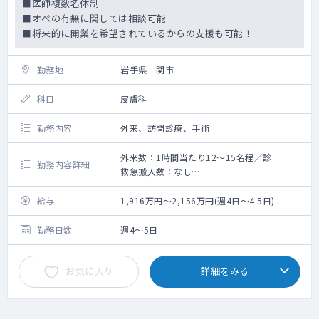
■医師複数名体制
■オペの有無に関しては相談可能
■将来的に開業を希望されているからの支援も可能！
勤務地
岩手県一関市
科目
皮膚科
勤務内容
外来、訪問診療、手術
外来数：1時間当たり12～15名程／診
勤務内容詳細
救急搬入数：なし
手術数：月50件未満
○外来
給与
1,916万円～2,156万円(週4日～4.5日)
外来診察：１時間12人～15人の患者を診察お
願いします。（１日300～400人来院）
勤務日数
週4～5日
診察体制：2～3診
外来診療では、先生に対して、看護師または
お気に入り
詳細をみる
看護助手１名、クラーク１名（電子カルテ入
力対応）がついて、診察を全面的にサポート
します。