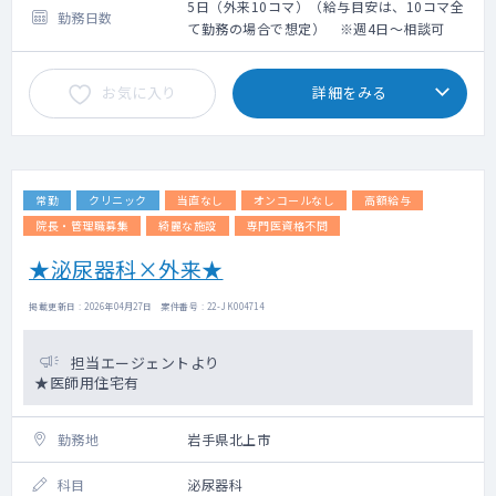
外来コマ数：相談のうえ決定
5日（外来10コマ）（給与目安は、10コマ全
勤務日数
透析管理コマ数：相談のうえ決定
て勤務の場合で想定） ※週4日～相談可
お気に入り
詳細をみる
常勤
クリニック
当直なし
オンコールなし
高額給与
院長・管理職募集
綺麗な施設
専門医資格不問
★泌尿器科×外来★
掲載更新日 : 2026年04月27日 案件番号 : 22-JK004714
担当エージェントより
★医師用住宅有
勤務地
岩手県北上市
科目
泌尿器科