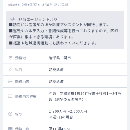
掲載更新日 : 2026年07月07日 案件番号 : 25-JI305216
担当エージェントより
■訪問には看護師のほか診療アシスタントが同行します。
■運転やカルテ入力・書類作成等を行っておりますので、医師
が医業に集中できる環境にあります。
■経営や地域連携活動にも携わっていただきます。
勤務地
岩手県一関市
科目
訪問診療
勤務内容
訪問診療
件数：定期診療1日10件程度＋往診1～3件程
勤務内容詳細
度（居宅のみの場合）
東北を中心に全国で訪問診療クリニックを展
開している法人での訪問診療のご勤務です。
1,700万円～2,000万円
給与
一関の診療所をメインにご勤務いただきま
※週5日の場合
す。
※週1回のオンコール待機・出動手当を含む
登米・栗原・大崎などで掛け持ち勤務いただ
勤務日数
平日 週4～5日