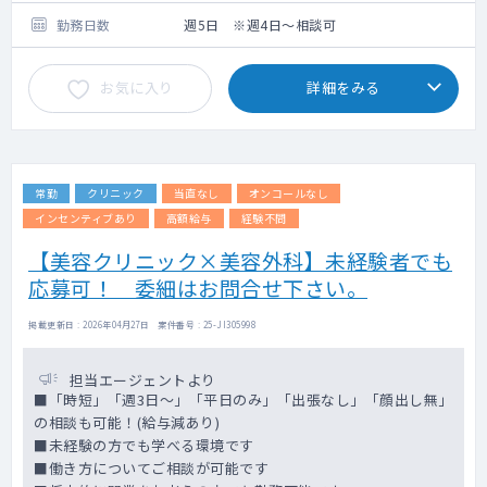
件数：個人宅10件位（日）
勤務日数
週5日 ※週4日～相談可
※個人宅なら一日10件前後、施設なら
20件前後
お気に入り
詳細をみる
往診：あり（０～３件／日）
看護師がドライバーとなり一緒に移動します
電子カルテ入力や書類作成等はスタッフが行
います
常勤
クリニック
当直なし
オンコールなし
■その他
インセンティブあり
高額給与
経験不問
訪問対象エリアは、北上市を中心とした半径
【美容クリニック×美容外科】未経験者でも
16ｋｍ圏内
応募可！ 委細はお問合せ下さい。
新幹線などを利用した県外からの通勤も相談
可
現在の医師の体制： 常勤医 ２名（近日中
掲載更新日 : 2026年04月27日 案件番号 : 25-JI305998
に１名退職予定）、非常勤医 ２名
担当エージェントより
■「時短」「週3日～」「平日のみ」「出張なし」「顔出し無」
の相談も可能！(給与減あり)
■未経験の方でも学べる環境です
■働き方についてご相談が可能です