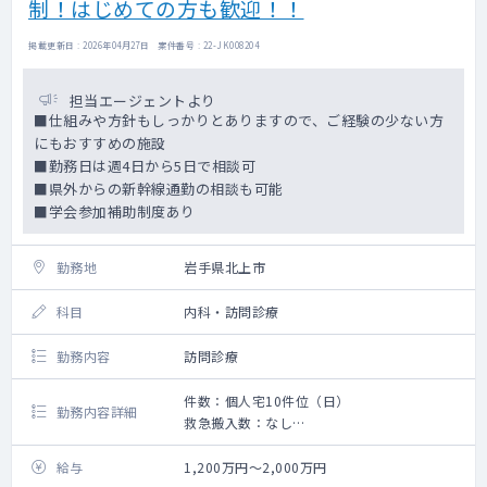
制！はじめての方も歓迎！！
掲載更新日 : 2026年04月27日 案件番号 : 22-JK008204
担当エージェントより
■仕組みや方針もしっかりとありますので、ご経験の少ない方
にもおすすめの施設
■勤務日は週4日から5日で相談可
■県外からの新幹線通勤の相談も可能
■学会参加補助制度あり
勤務地
岩手県北上市
科目
内科・訪問診療
勤務内容
訪問診療
件数：個人宅10件位（日）
勤務内容詳細
救急搬入数：なし
手術数：なし
訪問診療のご勤務です。
給与
1,200万円～2,000万円