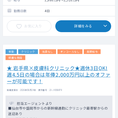
勤務日数
4日
お気に入り
詳細をみる
常勤
クリニック
当直なし
オンコールなし
高額給与
綺麗な施設
★ 岩手県×皮膚科クリニック★週休3日OK!
週4.5日の場合は年俸2,000万円以上のオファ
ーが可能です！
掲載更新日 : 2026年06月24日 案件番号 : 23-JI006879
担当エージェントより
■仙台市や盛岡市からの新幹線通勤にクリニック最寄駅からの
送迎あり