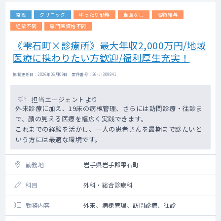
○手術
常勤
クリニック
ゆったり勤務
当直なし
高額給与
希望があれば対応可能
例）表皮嚢腫の切開排膿や軟性線維腫の局麻
経験不問
専門医資格不問
下での切除等
《雫石町×診療所》最大年収2,000万円/地域
（形成外科医：常勤1名在籍)
医療に携わりたい方歓迎/福利厚生充実！
○在宅医療
対象患者皮膚科疾患のみの往診
掲載更新日 : 2026年06月09日 案件番号 : 26-JI309841
月１～２回程度、午前だけ、交代制で対応し
ます。
担当エージェントより
外来診療に加え、19床の病棟管理、さらには訪問診療・往診ま
【職務内容その他】
で、顔の見える医療を幅広く実践できます。
※常勤医師全員本院での業務の他、同市内の
これまでの経験を活かし、一人の患者さんを最期まで診たいと
分院にて外来業務も担当頂きます。
いう方には最適な環境です。
分院で診療を行う場合は、ご通勤状況によ
り運転手付きの送迎がございます。
近郊にお住いの場合にはご自身での通勤も
勤務地
岩手県岩手郡雫石町
可能。
科目
外科・総合診療科
勤務内容
外来、病棟管理、訪問診療、往診