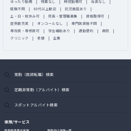
ゆったり勤務
残業なし
時短勤務可
当直なし
経験不問
60代以上歓迎
託児施設あり
土・日・祝休み可
院長・管理職募集
資格取得可
症例数充実
オンコールなし
専門医資格不問
専攻医・専修医可
学会補助あり
通勤便利
病院
クリニック
老健
企業
常勤（医師転職）検索
定期非常勤（アルバイト）検索
スポットアルバイト検索
保険/サービス
医師賠償責任保険
医師向け保険一覧