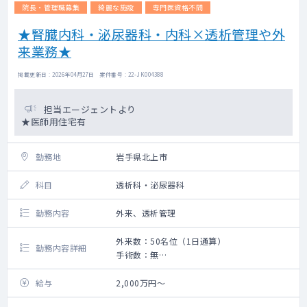
院長・管理職募集
綺麗な施設
専門医資格不問
★腎臓内科・泌尿器科・内科×透析管理や外
来業務★
掲載更新日 : 2026年04月27日 案件番号 : 22-JK004388
担当エージェントより
★医師用住宅有
勤務地
岩手県北上市
科目
透析科・泌尿器科
勤務内容
外来、透析管理
外来数：50名位（1日通算）
勤務内容詳細
手術数：無
外来と透析管理のご勤務です。
外来のみのご勤務のご相談も可能です。
給与
2,000万円～