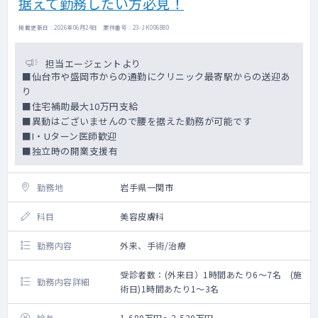
据えて勤務したい方必見！
掲載更新日 : 2026年06月24日 案件番号 : 23-JK006880
担当エージェントより
■仙台市や盛岡市からの通勤にクリニック最寄駅からの送迎あ
り
■住宅補助最大10万円支給
■異動はございませんので腰を据えた勤務が可能です
■I・Uターン医師歓迎
■独立時の開業支援有
勤務地
岩手県一関市
科目
美容皮膚科
勤務内容
外来、手術/治療
受診者数：(外来日）1時間あたり6～7名 (施
勤務内容詳細
術日)1時間あたり1～3名
給与
1,680万円～2,520万円