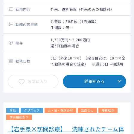
勤務内容
外来、透析管理（外来のみの相談可）
外来数：50名位（1日通算）
勤務内容詳細
手術数：無
外来と透析管理のご勤務です。
外来のみのご勤務のご相談も可能です。
1,700万円～2,200万円
給与
週5日勤務の場合
外来コマ数：相談のうえ決定
透析管理コマ数：相談のうえ決定
5日（外来10コマ）（給与目安は、10コマ全
勤務日数
て勤務の場合で想定） ※週3.5日～相談可
お気に入り
詳細をみる
常勤
クリニック
土・日・祝休み可
当直なし
高額給与
学会補助あり
【岩手県×訪問診療】 洗練されたチーム体