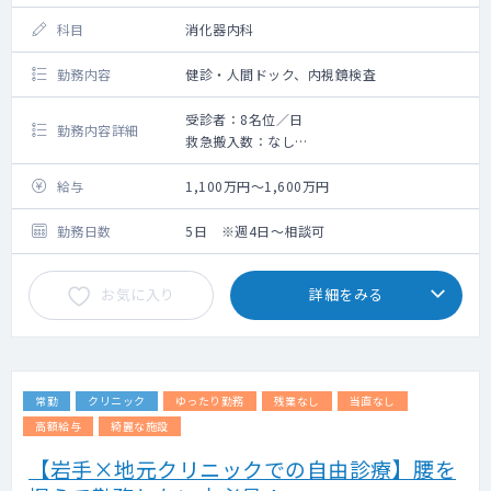
ルテ入力、18:00業務終了
科目
消化器内科
勤務内容
健診・人間ドック、内視鏡検査
受診者：8名位／日
勤務内容詳細
救急搬入数：なし
手術数：なし
給与
1,100万円～1,600万円
勤務日数
5日 ※週4日～相談可
お気に入り
詳細をみる
常勤
クリニック
ゆったり勤務
残業なし
当直なし
高額給与
綺麗な施設
【岩手×地元クリニックでの自由診療】腰を