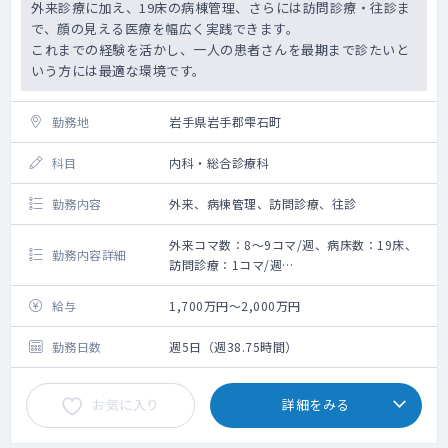
外来診療に加え、19床の病棟管理、さらには訪問診療・往診ま
で、顔の見える医療を幅広く実践できます。
これまでの経験を活かし、一人の患者さんを最期まで診たいと
いう方には最適な環境です。
勤務地
岩手県岩手郡雫石町
科目
内科・総合診療科
勤務内容
外来、病棟管理、訪問診療、往診
外来コマ数：8～9コマ/週、病床数：19床、
勤務内容詳細
訪問診療：1コマ/週
19床の有床診療所でのご勤務です。
外来・病棟管理・訪問診療・往診・オンコー
給与
1,700万円～2,000万円
ル待機等対応いただきますが、
詳しい勤務内容はご相談のうえ決定します。
勤務日数
週5日（週38.75時間）
外来コマ数：8～9コマ
お気に入り
詳細をみる
※休日当番医に該当する場合、
土日祝の外来勤務が発生します。
主な患者層：内科系慢性疾患のDo処方がメイ