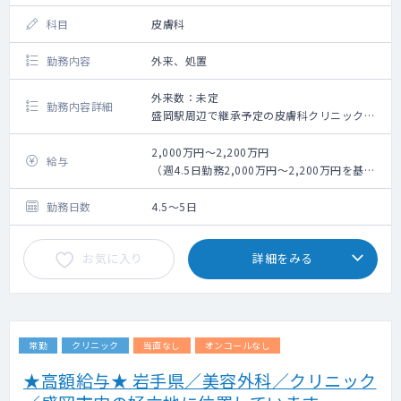
科目
皮膚科
勤務内容
外来、処置
外来数：未定
勤務内容詳細
盛岡駅周辺で継承予定の皮膚科クリニックに
て、
院長/管理医師をしていただきます。
2,000万円～2,200万円
給与
（週4.5日勤務2,000万円～2,200万円を基準
診療内容：一般皮膚科
に応相談）
診療体制：医師1診体制
勤務日数
4.5～5日
お気に入り
詳細をみる
常勤
クリニック
当直なし
オンコールなし
★高額給与★ 岩手県／美容外科／クリニック