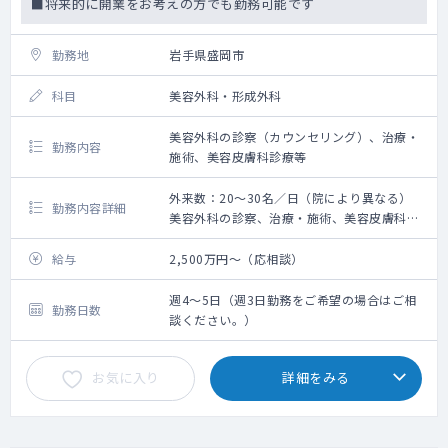
■将来的に開業をお考えの方でも勤務可能です
勤務地
岩手県盛岡市
科目
美容外科・形成外科
美容外科の診察（カウンセリング）、治療・
勤務内容
施術、美容皮膚科診療等
外来数：20～30名／日（院により異なる）
勤務内容詳細
美容外科の診察、治療・施術、美容皮膚科診
療等のご勤務です。
※近隣の他クリニックも兼任いただきます
給与
2,500万円～（応相談）
（免除を希望の場合はご相談ください。）
※完全予約制。専任のカウンセラーが在籍し
週4～5日（週3日勤務をご希望の場合はご相
勤務日数
ております。
談ください。）
■美容外科：
お気に入り
詳細をみる
脂肪注入、上眼瞼除皺術、美肌再生、鼻翼縮
小完全内側法、フェイスリフト、
二重まぶた切開法・埋没法、豊胸術、ボトッ
クス治療、AGA治療、BNLS注射など