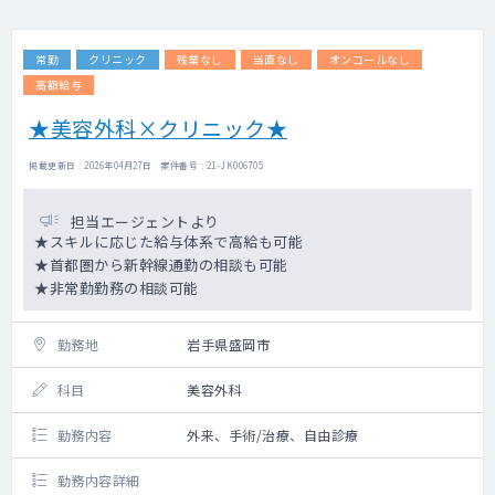
ンです。
病棟管理：19床
常勤
クリニック
残業なし
当直なし
オンコールなし
訪問診療：週1コマ（患者数50名程）
オンコール待機：週3日程
高額給与
★美容外科×クリニック★
掲載更新日 : 2026年04月27日 案件番号 : 21-JK006705
担当エージェントより
★スキルに応じた給与体系で高給も可能
★首都圏から新幹線通勤の相談も可能
★非常勤勤務の相談可能
勤務地
岩手県盛岡市
科目
美容外科
勤務内容
外来、手術/治療、自由診療
勤務内容詳細