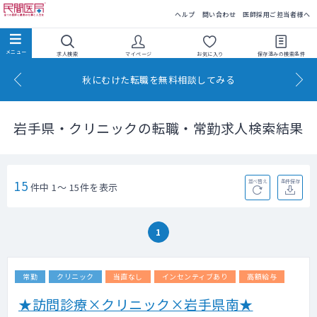
民間医局
ヘルプ
問い合わせ
医師採用ご担当者様へ
求人検索
マイページ
お気に入り
保存済みの
検索条件
秋にむけた転職を無料相談してみる
岩手県・クリニックの転職・常勤求人検索結果
15
並べ替え
条件保存
件中 1～ 15件を表示
1
常勤
クリニック
当直なし
インセンティブあり
高額給与
★訪問診療×クリニック×岩手県南★