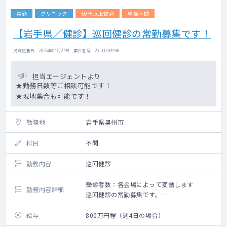
常勤
クリニック
60代以上歓迎
経験不問
■勤務内容
美容クリニックでの診察業務をお願い致し
【岩手県／健診】巡回健診の常勤募集です！
ます。
掲載更新日 : 2026年04月27日 案件番号 : 25-JI304946
■勤務地について
東北エリア内の複数拠点を跨ぐシフトとな
担当エージェントより
ります。
★勤務日数等ご相談可能です！
勤務場所の限定（1か所）のご相談も可能で
★現地集合も可能です！
す。委細はお問い合わせください。
■研修制度について
勤務地
岩手県奥州市
未経験の方はグループ内の別クリニックに
て実地研修がございます。
科目
不問
研修場所は状況に応じて変化しますので、
都度お問合せ下さい。
勤務内容
巡回健診
受診者数：各会場によって変動します
勤務内容詳細
巡回健診の常勤募集です。
勤務日・勤務時間等はシフトにより決定しま
す。
給与
800万円程（週4日の場合）