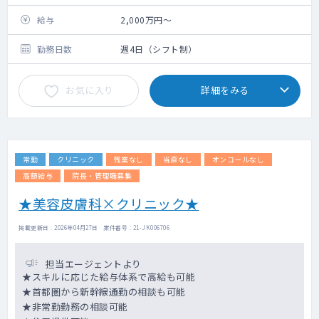
給与
2,000万円～
勤務日数
週4日（シフト制）
お気に入り
詳細をみる
常勤
クリニック
残業なし
当直なし
オンコールなし
高額給与
院長・管理職募集
★美容皮膚科×クリニック★
掲載更新日 : 2026年04月27日 案件番号 : 21-JK006706
担当エージェントより
★スキルに応じた給与体系で高給も可能
★首都圏から新幹線通勤の相談も可能
★非常勤勤務の相談可能