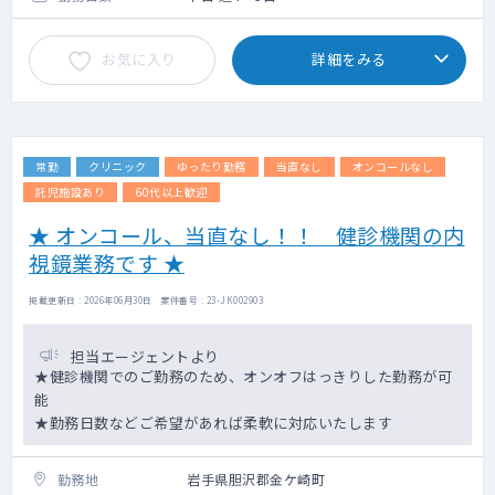
く可能性がございます。
お気に入り
詳細をみる
勤務内容：訪問診療中心
訪問診療先：居宅5割・施設5割
訪問件数：定期診療1日10件程度＋往診1～3
件程度（居宅のみの場合）
患者様の主病：がん末期、神経難病等。重症
常勤
クリニック
ゆったり勤務
当直なし
オンコールなし
割合は30％程度
診療体制：3名（医師、看護師、診療アシスタ
託児施設あり
60代以上歓迎
ント）
★ オンコール、当直なし！！ 健診機関の内
※診察／治療に必要な物品の準備・運転・現
視鏡業務です ★
場でのカルテ入力は診療アシスタントが、バ
イタルチェック／処置の多くは看護師が行い
ますので、医師は診療・診察に集中できます
掲載更新日 : 2026年06月30日 案件番号 : 23-JK002903
夜間待機：あり
カルテ：電子カルテ（モバカル）
担当エージェントより
★健診機関でのご勤務のため、オンオフはっきりした勤務が可
勤務スケジュールの一例：
能
9:00始業、9:30午前の診察開始、12:00診療
★勤務日数などご希望があれば柔軟に対応いたします
所へ戻り休憩、13:00カルテ入力・午後のカ
ルテ確認、
勤務地
13:30午後の診療開始、17:00診療所に戻りカ
岩手県胆沢郡金ケ崎町