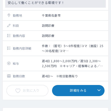
安心して働くことができる環境です！
勤務地
千葉県佐倉市
科目
訪問診療
勤務内容
訪問診療
件数：（居宅）5～6件程度/コマ（施設）25
勤務内容詳細
～30名程度/コマ
体制：医師、ドライバー兼事務 ※看護師の
同行は場合による
週4日 1,800～2,000万円／週5日 2,300～
給与
新規開設につき少人数からのスタートとなり
2,500万円 ※キャリア・経験等による／管
ますが、本院や他拠点と近く、
理医師手当を含む
様々な専門分野の医師と相談・連携しやすい
勤務日数
週4日～ ※祝日勤務有り
環境で、安心して勤務開始可能です。
医療依存度の高い患者様の受け入れも積極に
お気に入り
詳細をみる
行えるサポート体制を整える為、
訪問看護ステーションの開設も視野に入れ、
開院準備を進めています。