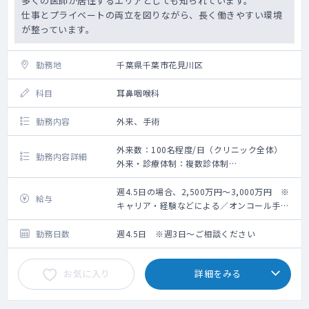
多くの医師が居住するエリアとしても知られています。
仕事とプライベートの両立を図りながら、長く働きやすい環境
が整っています。
勤務地
千葉県千葉市花見川区
科目
耳鼻咽喉科
勤務内容
外来、手術
外来数：100名程度/日（クリニック全体）
勤務内容詳細
外来・診療体制：複数診体制
手術件数：年5,000件程度（クリニック全
体）
週4.5日の場合、2,500万円～3,000万円 ※
給与
手術枠：（午前）3件（午後）2件
キャリア・経験などによる／オンコール手当
を含む
常勤医師1名（院長）・非常勤医師複数名体制
勤務日数
週4.5日 ※週3日～ご相談ください
です。
鼻の日帰り手術に強みに診療を行っており、
お気に入り
詳細をみる
日本全国から患者様が来院されます。
完全予約制で、耳や喉の患者様はほぼいらっ
しゃいません。