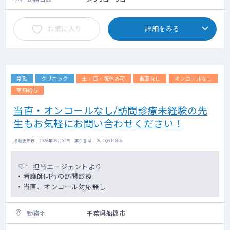
お気に入り
詳細をみる
常勤
クリニック
土・日・祝休み可
当直なし
オンコールなし
高額給与
当直・オンコールなし/訪問診療未経験の先
生もお気軽にお問い合わせください！
掲載更新日 : 2026年08月05日 案件番号 : 26-JQ314806
担当エージェントより
・看護師同行の訪問診療
・当直、オンコール対応無し
勤務地
千葉県船橋市