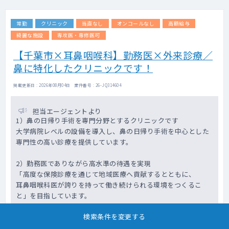
全ての手術は局所麻酔下にて行っています。
常勤
クリニック
当直なし
オンコールなし
高額給与
綺麗な施設
専攻医・専修医可
【千葉市×耳鼻咽喉科】勤務医×外来診療／
鼻に特化したクリニックです！
掲載更新日 : 2026年08月04日 案件番号 : 26-JQ314604
担当エージェントより
1）鼻の日帰り手術を専門分野とするクリニックです
大学病院レベルの設備を導入し、鼻の日帰り手術を中心とした
専門性の高い診療を提供しています。
2）勤務医でありながら高水準の待遇を実現
「高度な保険診療を通じて地域医療へ貢献するとともに、
耳鼻咽喉科医が誇りを持って働き続けられる環境をつくるこ
と」を目指しています。
採用にあたっては経験や実績のみで判断するのではなく、お人
検索条件を変更する
柄や成長意欲を重視しております。