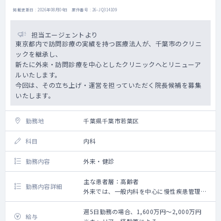
掲載更新日 : 2026年08月04日 案件番号 : 26-JQ314109
担当エージェントより
東京都内で訪問診療の実績を持つ医療法人が、千葉市のクリニ
ックを継承し、
新たに外来・訪問診療を中心としたクリニックへとリニューア
ルいたします。
今回は、その立ち上げ・運営を担っていただく院長候補を募集
いたします。
勤務地
千葉県千葉市若葉区
科目
内科
勤務内容
外来・健診
主な患者層：高齢者
勤務内容詳細
外来では、一般内科を中心に慢性疾患管理や
生活習慣病対応など、
地域の高齢患者様の継続診療をお願いいたし
週5日勤務の場合、1,600万円～2,000万円
給与
ます。