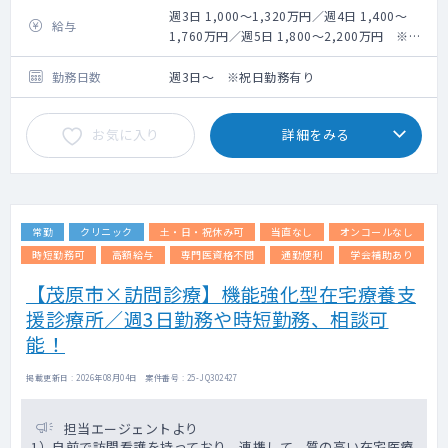
訪問先 ：居宅、有料老人ホーム、その他ホ
週3日 1,000～1,320万円／週4日 1,400～
給与
スピスなど
1,760万円／週5日 1,800～2,200万円 ※キ
訪問体制：医師、看護師または医療秘書
ャリア・経験等による
勤務日数
週3日～ ※祝日勤務有り
総患者数：400名程度
主な疾患：高齢者慢性疾患（高血圧、便秘、
お気に入り
詳細をみる
心不全、糖尿病など）
重症患者：1割ほど（がん末期10数名、神経
難病15～20名程度）
常勤医師1名・非常勤医師複数名体制です。
常勤
クリニック
土・日・祝休み可
当直なし
オンコールなし
医療秘書が帯同する際は、点滴などの手技は
医師が担当することがあります。
時短勤務可
高額給与
専門医資格不問
通勤便利
学会補助あり
5週目は定期訪問を実施しておらず、事務作業
【茂原市×訪問診療】機能強化型在宅療養支
をされる先生もいれば、
援診療所／週3日勤務や時短勤務、相談可
有給休暇を取得される先生もいらっしゃいま
す。
能！
掲載更新日 : 2026年08月04日 案件番号 : 25-JQ302427
担当エージェントより
1）自前で訪問看護を持っており、連携して、質の高い在宅医療