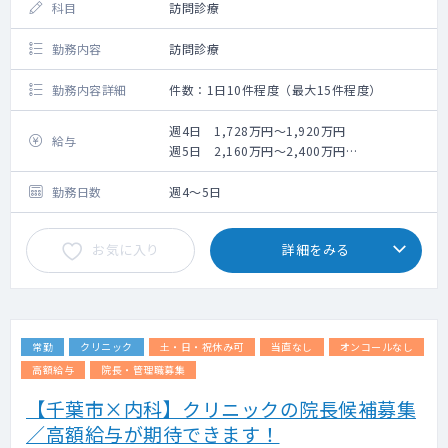
科目
訪問診療
勤務内容
訪問診療
勤務内容詳細
件数：1日10件程度（最大15件程度）
週4日 1,728万円～1,920万円
給与
週5日 2,160万円～2,400万円
（経験・スキルにより決定）
勤務日数
週4～5日
お気に入り
詳細をみる
常勤
クリニック
土・日・祝休み可
当直なし
オンコールなし
高額給与
院長・管理職募集
【千葉市×内科】クリニックの院長候補募集
／高額給与が期待できます！