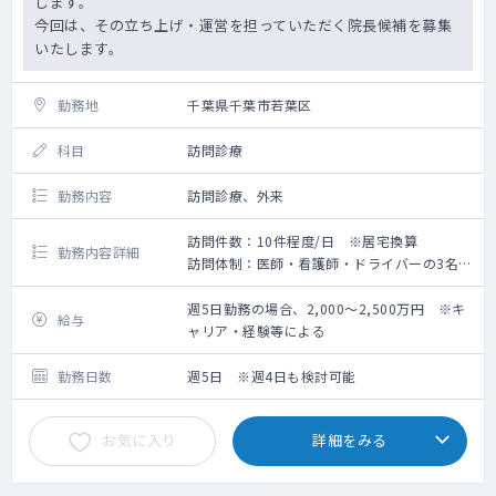
します。
今回は、その立ち上げ・運営を担っていただく院長候補を募集
いたします。
勤務地
千葉県千葉市若葉区
科目
訪問診療
勤務内容
訪問診療、外来
訪問件数：10件程度/日 ※居宅換算
勤務内容詳細
訪問体制：医師・看護師・ドライバーの3名体
制
ご入職当初は外来診療を中心にご担当頂き、
週5日勤務の場合、2,000～2,500万円 ※キ
給与
集患状況を踏まえながら、
ャリア・経験等による
徐々に訪問診療の割合を増やしていく想定で
す。
勤務日数
週5日 ※週4日も検討可能
お気に入り
詳細をみる