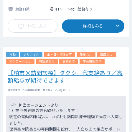
朝（9:00～）と夕方（17:45～）にカンファ
ャリア・経験等による
レンスを実施しています。
勤務日数
週3日～ ※祝日勤務有り
5週目は定期訪問を実施しておらず、事務作業
をされる先生もいれば、
お気に入り
詳細をみる
有給休暇を取得される先生もいらっしゃいま
す。
精神科・皮膚科疾患は、非常勤医師が対応し
ています。
常勤
クリニック
土・日・祝休み可
残業なし
当直なし
オンコールなし
時短勤務可
高額給与
学会補助あり
【柏市×訪問診療】タクシー代支給あり／高
額給与が期待できます！
掲載更新日 : 2026年08月04日 案件番号 : 25-JQ307836
担当エージェントより
1）在宅未経験の方も歓迎いたします！
現在の常勤医師2名は、いずれも訪問診療未経験で当院へ入職し
ました。
理事長や院長との帯同期間を設け、一人立ちまで徹底サポート