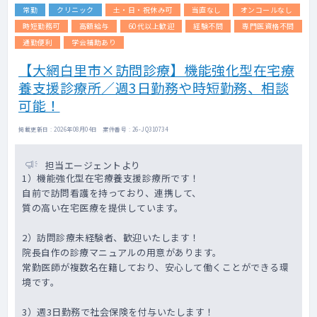
常勤
クリニック
土・日・祝休み可
当直なし
オンコールなし
時短勤務可
高額給与
60代以上歓迎
経験不問
専門医資格不問
通勤便利
学会補助あり
【大網白里市×訪問診療】機能強化型在宅療
養支援診療所／週3日勤務や時短勤務、相談
可能！
掲載更新日 : 2026年08月04日 案件番号 : 26-JQ310734
担当エージェントより
1）機能強化型在宅療養支援診療所です！
自前で訪問看護を持っており、連携して、
質の高い在宅医療を提供しています。
2）訪問診療未経験者、歓迎いたします！
院長自作の診療マニュアルの用意があります。
常勤医師が複数名在籍しており、安心して働くことができる環
境です。
3）週3日勤務で社会保険を付与いたします！