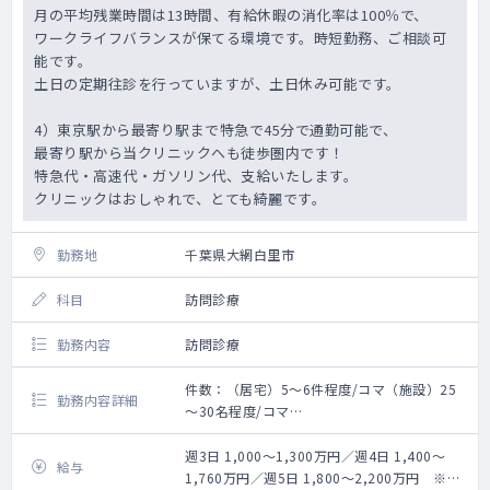
月の平均残業時間は13時間、有給休暇の消化率は100％で、
ワークライフバランスが保てる環境です。時短勤務、ご相談可
能です。
土日の定期往診を行っていますが、土日休み可能です。
4）東京駅から最寄り駅まで特急で45分で通勤可能で、
最寄り駅から当クリニックへも徒歩圏内です！
特急代・高速代・ガソリン代、支給いたします。
クリニックはおしゃれで、とても綺麗です。
勤務地
千葉県大網白里市
科目
訪問診療
勤務内容
訪問診療
件数：（居宅）5～6件程度/コマ（施設）25
勤務内容詳細
～30名程度/コマ
割合：（居宅）65％（施設）35％
体制：医師、ドライバー兼事務 ※看護師の
週3日 1,000～1,300万円／週4日 1,400～
給与
同行は場合による
1,760万円／週5日 1,800～2,200万円 ※キ