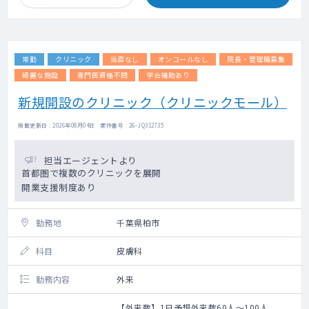
常勤
クリニック
当直なし
オンコールなし
院長・管理職募集
綺麗な施設
専門医資格不問
学会補助あり
新規開設のクリニック（クリニックモール）
掲載更新日 : 2026年08月04日 案件番号 : 26-JQ312735
担当エージェントより
首都圏で複数のクリニックを展開
開業支援制度あり
勤務地
千葉県柏市
科目
皮膚科
勤務内容
外来
【外来数】1日予想外来数60人～100人