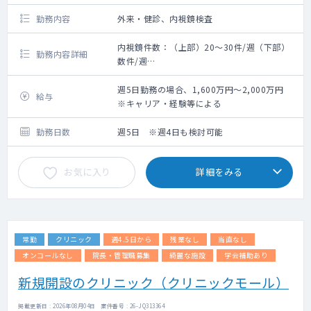
勤務内容
外来・健診、内視鏡検査
内視鏡件数：（上部）20～30件/週（下部）
勤務内容詳細
数件/週
主な患者層：高齢者
外来では、一般内科を中心に慢性疾患管理や
週5日勤務の場合、1,600万円～2,000万円
給与
生活習慣病対応など、
※キャリア・経験等による
地域の高齢患者様の継続診療をお願いいたし
ます。
勤務日数
週5日 ※週4日も検討可能
健診業務では、各種健診対応や結果説明等を
お願いいたします。
お気に入り
詳細をみる
ご希望に応じて、訪問診療やエコー検査にも
携わっていただくことも可能です。
常勤
クリニック
週4.5日から
残業なし
当直なし
オンコールなし
院長・管理職募集
綺麗な施設
学会補助あり
新規開設のクリニック（クリニックモール）
掲載更新日 : 2026年08月04日 案件番号 : 26-JQ313364