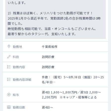
いたします。
2）残業はほぼ無く、メリハリをつけた勤務が可能です！
2025年1月から直近半年で、常勤医師2名の合計残業時間は0時
間でした。
時短勤務も相談可能で、当直・オンコールもございません。
最寄り駅からのタクシー代、支給いたします。
勤務地
千葉県柏市
科目
訪問診療
勤務内容
訪問診療
件数：（居宅）5～6件/半日（施設）20～25
勤務内容詳細
名/半日
割合：（居宅）40％（施設）60％
体制：医師、看護師、帯同職員
週4日 1,600～1,800万円／週5日 2,000～
給与
常勤医師2名体制です。 ※2025年11月現在
2,200万円 ※キャリア・経験等による
クリニックとして400名程度の患者様を担当
し、3～4ラインで訪問診療を実施していま
勤務日数
週4日～