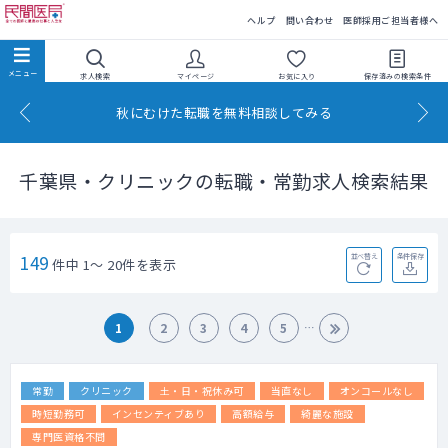
民間医局
ヘルプ
問い合わせ
医師採用ご担当者様へ
求人検索
マイページ
お気に入り
保存済みの
検索条件
秋にむけた転職を無料相談してみる
千葉県・クリニックの転職・常勤求人検索結果
149
並べ替え
条件保存
件中 1～ 20件を表示
1
2
3
4
5
常勤
クリニック
土・日・祝休み可
当直なし
オンコールなし
時短勤務可
インセンティブあり
高額給与
綺麗な施設
専門医資格不問