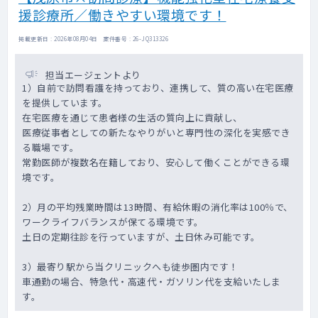
援診療所／働きやすい環境です！
掲載更新日 : 2026年08月04日 案件番号 : 26-JQ313326
担当エージェントより
1）自前で訪問看護を持っており、連携して、質の高い在宅医療
を提供しています。
在宅医療を通じて患者様の生活の質向上に貢献し、
医療従事者としての新たなやりがいと専門性の深化を実感でき
る職場です。
常勤医師が複数名在籍しており、安心して働くことができる環
境です。
2）月の平均残業時間は13時間、有給休暇の消化率は100％で、
ワークライフバランスが保てる環境です。
土日の定期往診を行っていますが、土日休み可能です。
3）最寄り駅から当クリニックへも徒歩圏内です！
車通勤の場合、特急代・高速代・ガソリン代を支給いたしま
す。