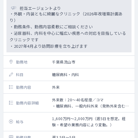
担当エージェントより
・外観・内装ともに綺麗なクリニック（2026年改増築計画あ
り）
・勤務条件、勤務内容柔軟にご相談ください
・泌尿器科、内科を中心に幅広い疾患への対応を目指している
クリニックです
・2027年4月より訪問診療を立ち上げます
勤務地
千葉県流山市
科目
糖尿病科・内科
勤務内容
外来
外来数：20～40名程度／コマ
勤務内容詳細
・糖尿病科、一般内科外来（発熱外来含む）
をお願いいたします。
・訪問診療もご希望に応じてお任せすること
1,600万円～2,000万円（週5日を想定。経
給与
が可能です。
験・希望の業務内容により変動。）
勤務日数
週3.5日～5日