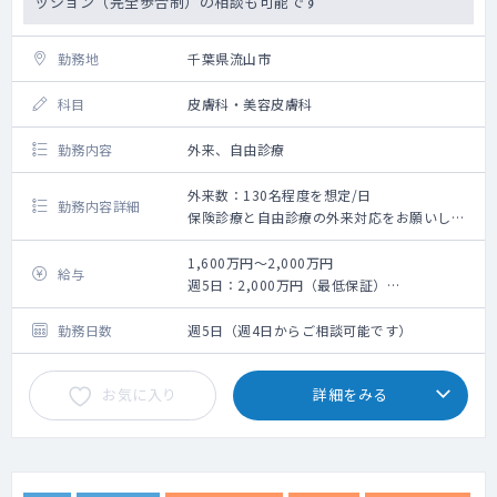
ッション（完全歩合制）の相談も可能です
勤務地
千葉県流山市
科目
皮膚科・美容皮膚科
勤務内容
外来、自由診療
外来数：130名程度を想定/日
勤務内容詳細
保険診療と自由診療の外来対応をお願いしま
す。
美容については施術メニューが豊富なため、
1,600万円～2,000万円
給与
手技面を広げたい方にお勧めです。（レーザ
週5日：2,000万円（最低保証）
ーは23種30台程度の設置予定）
週4日：1,600万円（最低保証）
開院当初は1診体制の可能性があります。
固定給制となります。経験やスキルに応じて
勤務日数
週5日（週4日からご相談可能です）
決定します。
医師の業績（保険・自費含めて）に順じてイ
お気に入り
詳細をみる
ンセンティブも支給いたします。固定給とイ
ンセンティブ合わせて週5勤務の場合約4,000
万円、週4勤務の場合約3,200万円も可能