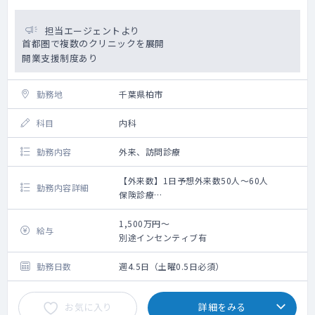
担当エージェントより
首都圏で複数のクリニックを展開
開業支援制度あり
勤務地
千葉県柏市
科目
内科
勤務内容
外来、訪問診療
【外来数】1日予想外来数50人～60人
勤務内容詳細
保険診療
電子カルテ（WEMEX：旧メディコム）導入予
定、一般診療に必要な医療機器
1,500万円～
給与
別途インセンティブ有
勤務日数
週4.5日（土曜0.5日必須）
お気に入り
詳細をみる