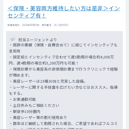
＜保険・美容両方維持したい方は是非＞イン
センティブ有！
掲載更新日 : 2026年08月05日 案件番号 : 24-JQ004203
担当エージェントより
・医師の業績（保険・自費含めて）に順じてインセンティブも
支給有
・固定給とインセンティブ合わせて週5勤務の場合約4,000万
円、週4勤務の場合約3,200万円も可能！
・保険診療から美容系の非保険診療まで行うクリニックで経験
が積めます。
・美容レーザーは23種30台と充実した設備。
・レーザーに関する手技面を広げたい方などはおススメ。指導
もする。
・お車通勤可能
・土日休みもご相談ください
・駅徒歩10分圏内
・美容レーザー等の割引使用あり
・数年ほど継続して勤務された場合、ご希望であればフルコミ