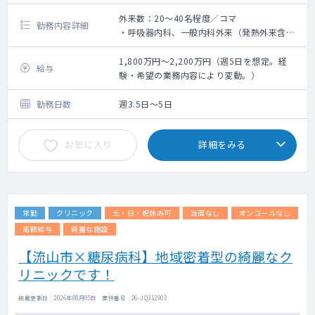
外来数：20～40名程度／コマ
勤務内容詳細
・呼吸器内科、一般内科外来（発熱外来含
む）をお願いいたします。
・訪問診療もご希望に応じてお任せすること
1,800万円～2,200万円（週5日を想定。経
給与
が可能です。
験・希望の業務内容により変動。）
勤務日数
週3.5日～5日
お気に入り
詳細をみる
常勤
クリニック
土・日・祝休み可
当直なし
オンコールなし
高額給与
綺麗な施設
【流山市×糖尿病科】地域密着型の綺麗なク
リニックです！
掲載更新日 : 2026年08月05日 案件番号 : 26-JQ312903