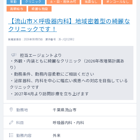
常勤
クリニック
土・日・祝休み可
当直なし
オンコールなし
高額給与
綺麗な施設
【流山市×呼吸器内科】地域密着型の綺麗な
クリニックです！
掲載更新日 : 2026年08月05日 案件番号 : 26-JQ312902
担当エージェントより
・外観・内装ともに綺麗なクリニック（2026年改増築計画あ
り）
・勤務条件、勤務内容柔軟にご相談ください
・泌尿器科、内科を中心に幅広い疾患への対応を目指している
クリニックです
・2027年4月より訪問診療を立ち上げます
勤務地
千葉県流山市
科目
呼吸器内科・内科
勤務内容
外来