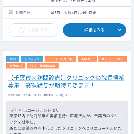
※キャリア・経験等による
健診業務では、各種健診対応や結果説明等を
お願いいたします。
勤務日数
週5日 ※週4日も検討可能
ご希望に応じて、訪問診療や内視鏡検査、エ
コー検査にも携わっていただくことも可能で
お気に入り
詳細をみる
す。
常勤
クリニック
土・日・祝休み可
当直なし
オンコールなし
高額給与
院長・管理職募集
【千葉市×訪問診療】クリニックの院長候補
募集／高額給与が期待できます！
掲載更新日 : 2026年08月04日 案件番号 : 26-JQ314110
担当エージェントより
東京都内で訪問診療の実績を持つ医療法人が、千葉市のクリニ
ックを継承し、
新たに訪問診療を中心としたクリニックへとリニューアルいた