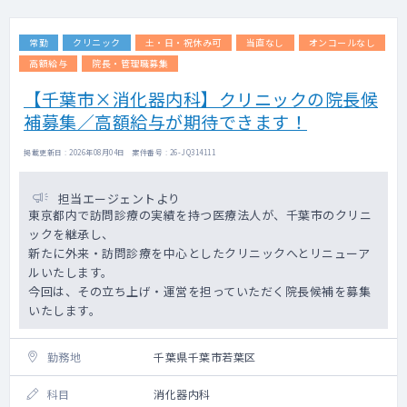
常勤
クリニック
土・日・祝休み可
当直なし
オンコールなし
高額給与
院長・管理職募集
【千葉市×消化器内科】クリニックの院長候
補募集／高額給与が期待できます！
掲載更新日 : 2026年08月04日 案件番号 : 26-JQ314111
担当エージェントより
東京都内で訪問診療の実績を持つ医療法人が、千葉市のクリニ
ックを継承し、
新たに外来・訪問診療を中心としたクリニックへとリニューア
ルいたします。
今回は、その立ち上げ・運営を担っていただく院長候補を募集
いたします。
勤務地
千葉県千葉市若葉区
科目
消化器内科