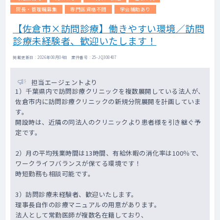
有給休暇を取得される先生もいらっしゃいま
院長・管理職募集
専門医資格不問
学会補助あり
す。
【佐倉市×訪問診療】働きやすい環境／訪問
診療未経験者、歓迎いたします！
掲載更新日 : 2026年08月04日 案件番号 : 25-JQ308407
担当エージェントより
1）千葉県内で訪問診療クリニックを複数展開している法人が、
佐倉市内に訪問診療クリニックの新規分院展開を計画していま
す。
開設時は、近隣の同法人のクリニックより患者様を引き継ぐ予
定です。
2）月の平均残業時間は13時間、有給休暇の消化率は100％で、
ワークライフバランスが保てる環境です！
時短勤務も相談可能です。
3）訪問診療未経験者、歓迎いたします。
理事長自作の診療マニュアルの用意があります。
法人として常勤医師が複数名在籍しており、