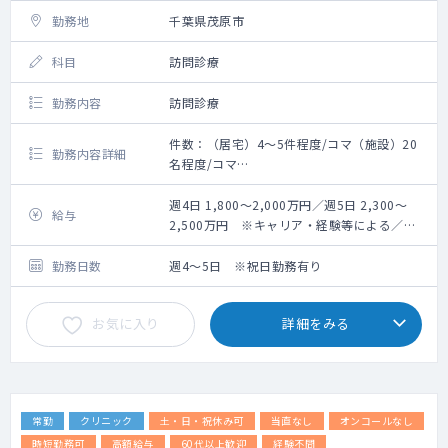
勤務地
千葉県茂原市
科目
訪問診療
勤務内容
訪問診療
件数：（居宅）4～5件程度/コマ（施設）20
勤務内容詳細
名程度/コマ
割合：（居宅）30％（施設）70％
体制：医師、ドライバー兼事務 ※看護師の
週4日 1,800～2,000万円／週5日 2,300～
給与
同行は場合による
2,500万円 ※キャリア・経験等による／管
主な疾患：高齢者慢性疾患（高血圧、便秘、
理医師手当を含む
心不全、糖尿病など）
勤務日数
週4～5日 ※祝日勤務有り
重症患者：1～2割（中重症：7～8割 ※要介
護3以上）
お気に入り
詳細をみる
看護師が訪問に同行しない際、点滴などの手
技も医師が担当することがございます。
精神科・皮膚科疾患は、非常勤医師が対応し
ています。
常勤
クリニック
土・日・祝休み可
当直なし
オンコールなし
5週目は定期訪問を実施しておらず、事務作業
をされる先生もいれば、
時短勤務可
高額給与
60代以上歓迎
経験不問