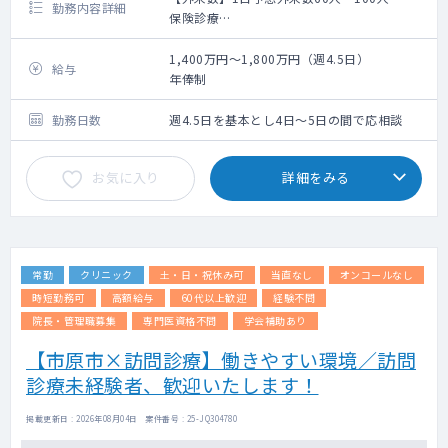
勤務内容詳細
保険診療
電子カルテ（WEMEX：旧メディコム）導入予
定、一般診療に必要な医療機器
1,400万円～1,800万円（週4.5日）
給与
年俸制
勤務日数
週4.5日を基本とし4日～5日の間で応相談
お気に入り
詳細をみる
常勤
クリニック
土・日・祝休み可
当直なし
オンコールなし
時短勤務可
高額給与
60代以上歓迎
経験不問
院長・管理職募集
専門医資格不問
学会補助あり
【市原市×訪問診療】働きやすい環境／訪問
診療未経験者、歓迎いたします！
掲載更新日 : 2026年08月04日 案件番号 : 25-JQ304780