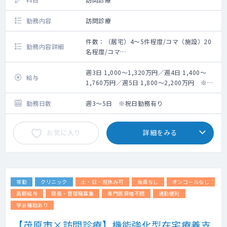
勤務内容
訪問診療
件数：（居宅）4～5件程度/コマ（施設）20
勤務内容詳細
名程度/コマ
割合：（居宅）30％（施設）70％
体制：医師、ドライバー兼事務 ※看護師の
週3日 1,000～1,320万円／週4日 1,400～
給与
同行は場合による
1,760万円／週5日 1,800～2,200万円 ※キ
主な疾患：高齢者慢性疾患（高血圧、便秘、
ャリア・経験等による
心不全、糖尿病など）
勤務日数
週3～5日 ※祝日勤務有り
重症患者：1～2割（中重症：7～8割 ※要介
護3以上）
お気に入り
詳細をみる
看護師が訪問に同行しない際、点滴などの手
技も医師が担当することがございます。
精神科・皮膚科疾患は、非常勤医師が対応し
ています。
常勤
クリニック
土・日・祝休み可
当直なし
オンコールなし
5週目は定期訪問を実施しておらず、事務作業
をされる先生もいれば、
高額給与
院長・管理職募集
専門医資格不問
通勤便利
有給休暇を取得される先生もいらっしゃいま
学会補助あり
す。
【茂原市×訪問診療】機能強化型在宅療養支