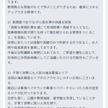
ります。
ございません。
教育熱心な院長のもとで学ぶことができるため、着実にスキル
経営面は、主に各拠点の事務長が担当してお
アップできる環境です。
り、事務長とは常にコミュニケーションが取
ることができます。
2）勤務医でありながら高水準の待遇を実現
「高度な保険診療を通じて地域医療へ貢献するとともに、
耳鼻咽喉科医が誇りを持って働き続けられる環境をつくるこ
と」を目指しています。
採用にあたっては経験や実績のみで判断するのではなく、お人
柄や成長意欲を重視しております。
今後は分院展開も視野に入れており、ご希望や適性に応じて、
将来的に分院長候補としてご活躍いただける可能性もございま
す。
3）子育て世帯にも人気の海浜幕張エリア
当院は海浜幕張エリアからアクセスしやすい立地にございま
す。
周辺には幕張ベイタウンや幕張ベイパークといった人気の住宅
エリアが広がっております。
治安も良く、公園や教育施設、進学塾も充実していることか
ら、子育て世帯に高い人気を誇り、