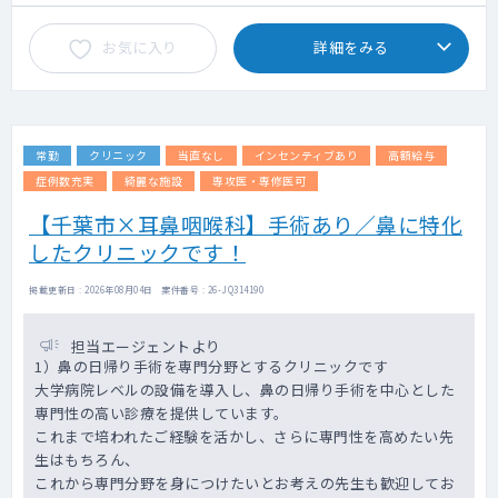
す。
慢性期疾患をメインに、一部癌の患者様をご
お気に入り
詳細をみる
担当頂ければと考えておりますが、
割合は先生のご希望に沿って調整いたしま
す。
現在は施設がメインですが、居宅の集患も積
常勤
クリニック
当直なし
インセンティブあり
高額給与
極的に行っています。
施設の患者様の内、3割がホスピスで、がん末
症例数充実
綺麗な施設
専攻医・専修医可
期や神経難病が主な症例です。
【千葉市×耳鼻咽喉科】手術あり／鼻に特化
ホスピス以外の施設は、有料老人ホーム、グ
したクリニックです！
ループホーム、サービス付き高齢者向け住宅
等が多いです。
小児の在宅患者さんも一部おりますが、別医
掲載更新日 : 2026年08月04日 案件番号 : 26-JQ314190
師が対応します。
担当エージェントより
カンファレンスは、毎日は実施していません
1）鼻の日帰り手術を専門分野とするクリニックです
が、情報共有や相談は活発に行われていま
大学病院レベルの設備を導入し、鼻の日帰り手術を中心とした
す。
専門性の高い診療を提供しています。
何かあれば、院長や常勤医、スタッフにいつ
これまで培われたご経験を活かし、さらに専門性を高めたい先
でも聞ける環境です。
生はもちろん、
法人として複数施設展開していますが、医
これから専門分野を身につけたいとお考えの先生も歓迎してお
師・看護師・スタッフ等の法人間異動は基本