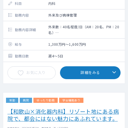
科目
内科
勤務内容
外来及び病棟管理
外来数：40名程度/日（AM：20名、PM：20
勤務内容詳細
名）
救急搬入数：2～3台/日
・内科外来：週3～4コマ（専門外来も可能で
給与
1,300万円～1,600万円
す）
・病棟管理：20床程
勤務日数
週4～5日
お気に入り
詳細をみる
常勤
病院
ゆったり勤務
学会補助あり
【和歌山×消化器内科】リゾート地にある病
院で、都会にはない魅力にあふれています。