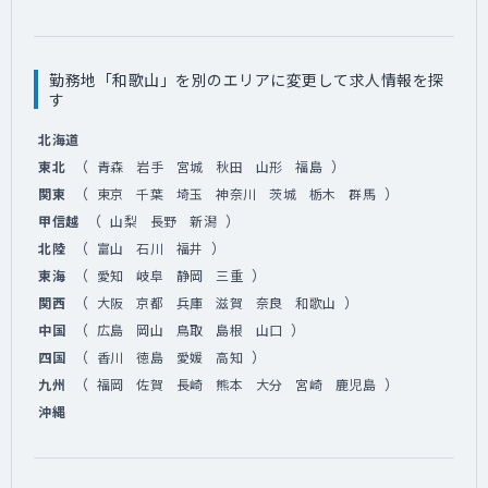
勤務地「和歌山」を別のエリアに変更して求人情報を探
す
北海道
（
）
東北
青森
岩手
宮城
秋田
山形
福島
（
）
関東
東京
千葉
埼玉
神奈川
茨城
栃木
群馬
（
）
甲信越
山梨
長野
新潟
（
）
北陸
富山
石川
福井
（
）
東海
愛知
岐阜
静岡
三重
（
）
関西
大阪
京都
兵庫
滋賀
奈良
和歌山
（
）
中国
広島
岡山
鳥取
島根
山口
（
）
四国
香川
徳島
愛媛
高知
（
）
九州
福岡
佐賀
長崎
熊本
大分
宮崎
鹿児島
沖縄