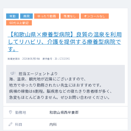
常勤
病院
ゆったり勤務
残業なし
オンコールなし
60代以上歓迎
【和歌山県×療養型病院】良質の温泉を利用
してリハビリ、介護を提供する療養型病院で
す。
掲載更新日 : 2026年06月04日 案件番号 : 26-JZ313341
担当エージェントより
海、温泉、観光地が近隣にございますので、
地方でゆったり勤務されたい先生にはおすすめです。
病棟の稼働は6割程。脳疾患などの寝たきり患者様が多く、
急変もほとんどありません。ぜひお問い合わせください。
勤務地
和歌山県西牟婁郡
科目
内科