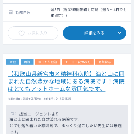
週5日（週32時間勤務も可能（週３～4日でも
勤務日数
相談可））
お気に入り
詳細をみる
常勤
病院
ゆったり勤務
土・日・祝休み可
高額給与
【和歌山県新宮市×精神科病院】海と山に囲
まれた自然豊かな地域にある病院です！病院
はとてもアットホームな雰囲気です。
掲載更新日 : 2026年06月10日 案件番号 : 24-JZ003256
担当エージェントより
海と山に囲まれた自然溢れる病院です。
とても落ち着いた雰囲気で、ゆっくり過ごしたい先生には最適
です。