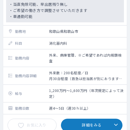
・当直免除可能、早出居残り無し
・ご希望の働き方で調整させていただきます
・車通勤可能
勤務地
和歌山県和歌山市
科目
消化器内科
外来、病棟管理、※ご希望であれば内視鏡検
勤務内容
査
外来数：200名程度／日
勤務内容詳細
月30台程度（救急は担当医が別におりますの
で、救急対応免除も可能です）
手術数：月15回程度
1,200万円～1,600万円（年次規定によって決
給与
外来、病棟管理、ご希望であれば内視鏡検査
定）
勤務日数
週4～5日（週30ｈ以上）
お気に入り
詳細をみる