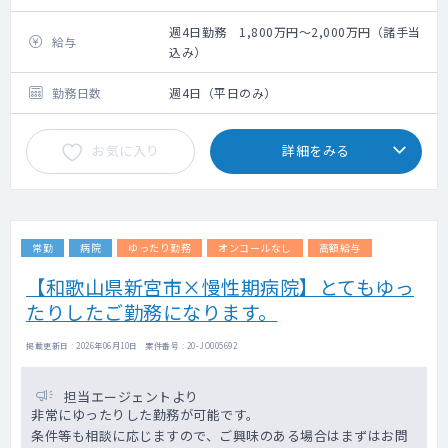
外来・病棟管理のオーソドックスなご勤務で
す。
週4日勤務 1,800万円～2,000万円（諸手当
給与
込み）
勤務日数
週4日（平日のみ）
お気に入り
詳細をみる
常勤
病院
ゆったり勤務
オンコールなし
高額給与
【和歌山県新宮市×慢性期病院】とてもゆっ
たりしたご勤務になります。
掲載更新日 : 2026年06月10日 案件番号 : 20-JO005692
担当エージェントより
非常にゆったりした勤務が可能です。
条件等も相談に応じますので、ご興味のある場合はまずはお問