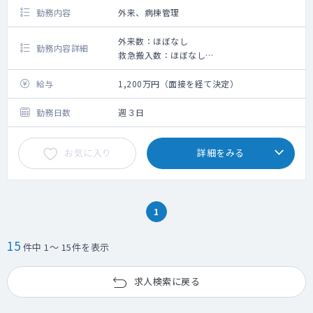
勤務内容
外来、病棟管理
外来数：ほぼなし
勤務内容詳細
救急搬入数：ほぼなし
・外来
・病棟管理、入院の受け入れ
給与
1,200万円（面接を経て決定）
勤務日数
週３日
お気に入り
詳細をみる
1
15
件中 1～ 15件を表示
求人検索に戻る