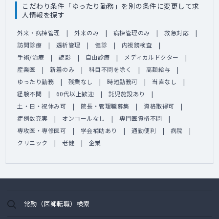
こだわり条件「ゆったり勤務」を別の条件に変更して求
人情報を探す
外来・病棟管理
外来のみ
病棟管理のみ
救急対応
訪問診療
透析管理
健診
内視鏡検査
手術/治療
読影
自由診療
メディカルドクター
産業医
新着のみ
科目不問を除く
高額給与
ゆったり勤務
残業なし
時短勤務可
当直なし
経験不問
60代以上歓迎
託児施設あり
土・日・祝休み可
院長・管理職募集
資格取得可
症例数充実
オンコールなし
専門医資格不問
専攻医・専修医可
学会補助あり
通勤便利
病院
クリニック
老健
企業
常勤（医師転職）検索