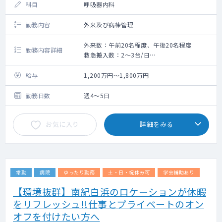
科目
呼吸器内科
勤務内容
外来及び病棟管理
外来数：午前20名程度、午後20名程度
勤務内容詳細
救急搬入数：2～3台/日
・内科外来：週3～4コマ（専門外来も可能で
す）
給与
1,200万円～1,800万円
・病棟管理：20床程
勤務日数
週4～5日
お気に入り
詳細をみる
常勤
病院
ゆったり勤務
土・日・祝休み可
学会補助あり
【環境抜群】南紀白浜のロケーションが休暇
をリフレッシュ!!仕事とプライベートのオン
オフを付けたい方へ