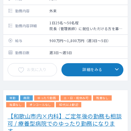
勤務内容
外来
1日25名～50名程
勤務内容詳細
院長（管理医師）に就任いただける方を募集
しています。
内科外来メインの業務となりますが、一部居
給与
900万円～1,800万円（週3日～5日）
宅への往診が入る可能性もございます。
勤務日数
週3日～週5日
お気に入り
詳細をみる
常勤
病院
ゆったり勤務
土・日・祝休み可
残業なし
当直なし
オンコールなし
60代以上歓迎
【和歌山市内×内科】ご定年後の勤務も相談
可 / 療養型病院でのゆったり勤務になりま
す。