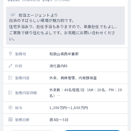
掲載更新日 : 2026年06月22日 案件番号 : 25-JZ304088
担当エージェントより
白浜のすばらしい環境が魅力的です。
住宅手当あり、赴任手当もありますので、単身赴任でもよし、
ご家族で移り住むもよしです。お気軽にお問い合わせくださ
い。
勤務地
和歌山県西牟婁郡
科目
消化器内科
勤務内容
外来、病棟管理、内視鏡検査
外来数：40名程度/日（AM：20名、PM：20
勤務内容詳細
名）
救急搬入数：2～3台/日
【期待される業務】
給与
1,300万円～1,600万円
・外来3，4コマ（専門外来も可能です）
・病棟管理：20床程
勤務日数
週4日～5日
・内視鏡検査数 胃：年間約2000例、大腸：
年間約300例ほどになります。