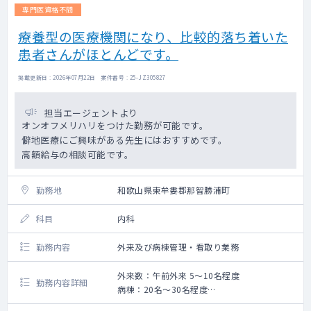
専門医資格不問
療養型の医療機関になり、比較的落ち着いた
患者さんがほとんどです。
掲載更新日 : 2026年07月22日 案件番号 : 25-JZ305827
担当エージェントより
オンオフメリハリをつけた勤務が可能です。
僻地医療にご興味がある先生にはおすすめです。
高額給与の相談可能です。
勤務地
和歌山県東牟婁郡那智勝浦町
科目
内科
勤務内容
外来及び病棟管理・看取り業務
外来数：午前外来 5～10名程度
勤務内容詳細
病棟：20名～30名程度
外来、病棟管理、病院経営・運営業務