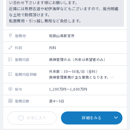
い合わせ下さいます様にお願いします。
近隣には熊野古道や紀伊海岸などもございますので、風光明媚
な土地で勤務頂けます。
転居費用・引っ越し費用など負担します。
勤務地
和歌山県新宮市
科目
内科
勤務内容
病棟管理のみ（外来は希望者のみ）
外来数：30～50名/日（全科）
勤務内容詳細
病棟管理業務が主な業務となります。
外来希望の場合は調整させていただきます。
受け持ち患者数については応相談
給与
1,200万円～1,600万円
勤務日数
週4～5日
お気に入り
詳細をみる