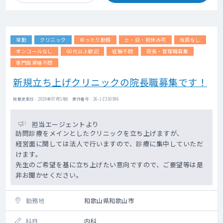
常勤
クリニック
ゆったり勤務
土・日・祝休み可
当直なし
オンコールなし
60代以上歓迎
経験不問
院長・管理職募集
専門医資格不問
新規立ち上げクリニックの院長職募集です！
掲載更新日 : 2026年07月14日 案件番号 : 26-JZ310396
担当エージェントより
訪問診療をメインとしたクリニックを立ち上げますが、
経営面に関しては法人で行いますので、診療に集中していただ
けます。
先生のご希望を基に立ち上げたい意向ですので、ご要望等は是
非お聞かせください。
勤務地
和歌山県和歌山市
科目
内科