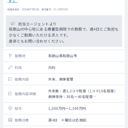
掲載更新日 : 2026年07月01日 案件番号 : 21-JO005168
担当エージェントより
和歌山の中心地にある療養型病院での勤務で、週4日とご負担も
少なくご勤務いただける求人です。
是非ともお問い合わせください。
勤務地
和歌山県和歌山市
科目
内科
勤務内容
外来、病棟管理
外来数：週1,2コマ程度（1コマ10名程度）
勤務内容詳細
病棟受持：30名～40名程度
病棟管理が主な業務になっております。
外来は週1コマ～担っていただきたいですが、
給与
1,000万円～1,300万円
外来患者数も少なく、ゆとりを持ったご勤務
が可能です。
勤務日数
週4日 ※曜日は応相談