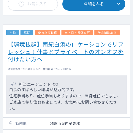
お気に入り
詳細をみる
常勤
病院
ゆったり勤務
土・日・祝休み可
学会補助あり
【環境抜群】南紀白浜のロケーションでリフ
レッシュ！仕事とプライベートのオンオフを
付けたい方へ
掲載更新日 : 2026年06月22日 案件番号 : 25-JZ308706
担当エージェントより
白浜のすばらしい環境が魅力的です。
住宅手当あり、赴任手当もありますので、単身赴任でもよし、
ご家族で移り住むもよしです。お気軽にお問い合わせくださ
い。
勤務地
和歌山県西牟婁郡