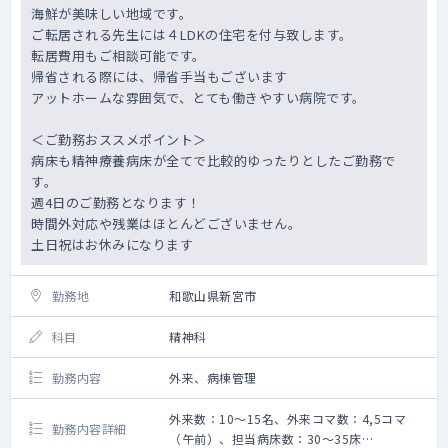
海鮮が美味しい地域です。
ご転居される先生には４LDKの住宅を付与致します。
転居費用もご相談可能です。
帰省される際には、帰省手当もございます
アットホームな雰囲気で、とても働きやすい病院です。
＜ご勤務おススメポイント＞
病床も精神療養病床が全てで比較的ゆったりとしたご勤務で
す。
週4日のご勤務となります！
時間外対応や残業はほとんどございません。
土日祝はお休みになります
勤務地
和歌山県新宮市
科目
精神科
勤務内容
外来、病棟管理
外来数：10～15名、外来コマ数：4,5コマ
勤務内容詳細
（午前）、担当病床数：30～35床