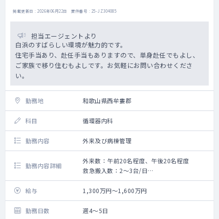
掲載更新日 : 2026年06月22日 案件番号 : 25-JZ304085
担当エージェントより
白浜のすばらしい環境が魅力的です。
住宅手当あり、赴任手当もありますので、単身赴任でもよし、
ご家族で移り住むもよしです。お気軽にお問い合わせくださ
い。
勤務地
和歌山県西牟婁郡
科目
循環器内科
勤務内容
外来及び病棟管理
外来数：午前20名程度、午後20名程度
勤務内容詳細
救急搬入数：2～3台/日
・内科外来：週3～4コマ（専門外来も可能で
す）
給与
1,300万円～1,600万円
・病棟管理：20床程
勤務日数
週4～5日