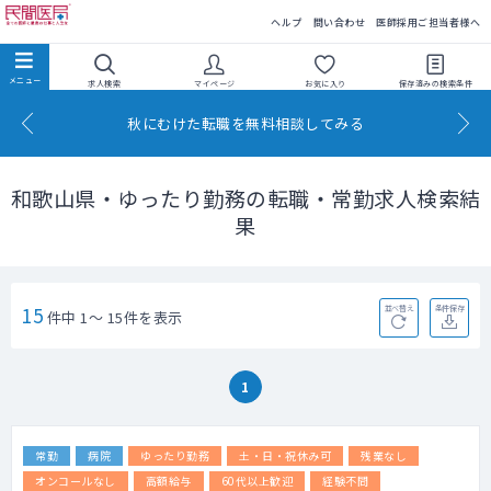
民間医局
ヘルプ
問い合わせ
医師採用ご担当者様へ
求人検索
マイページ
お気に入り
保存済みの
検索条件
秋にむけた転職を無料相談してみる
和歌山県・ゆったり勤務の転職・常勤求人検索結
果
15
並べ替え
条件保存
件中 1～ 15件を表示
1
常勤
病院
ゆったり勤務
土・日・祝休み可
残業なし
オンコールなし
高額給与
60代以上歓迎
経験不問