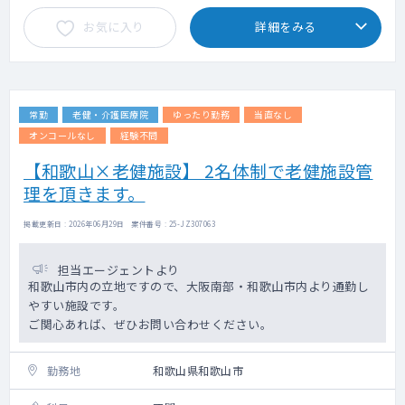
お気に入り
詳細をみる
常勤
老健・介護医療院
ゆったり勤務
当直なし
オンコールなし
経験不問
【和歌山×老健施設】 2名体制で老健施設管
理を頂きます。
掲載更新日 : 2026年06月29日 案件番号 : 25-JZ307063
担当エージェントより
和歌山市内の立地ですので、大阪南部・和歌山市内より通勤し
やすい施設です。
ご関心あれば、ぜひお問い合わせください。
勤務地
和歌山県和歌山市