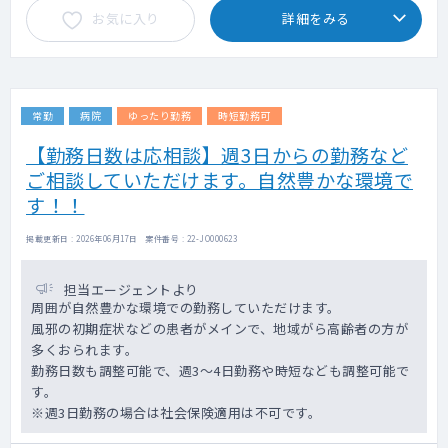
お気に入り
詳細をみる
常勤
病院
ゆったり勤務
時短勤務可
【勤務日数は応相談】週3日からの勤務など
ご相談していただけます。自然豊かな環境で
す！！
掲載更新日 : 2026年06月17日 案件番号 : 22-JO000623
担当エージェントより
周囲が自然豊かな環境での勤務していただけます。
風邪の初期症状などの患者がメインで、地域がら高齢者の方が
多くおられます。
勤務日数も調整可能で、週3～4日勤務や時短なども調整可能で
す。
※週3日勤務の場合は社会保険適用は不可です。