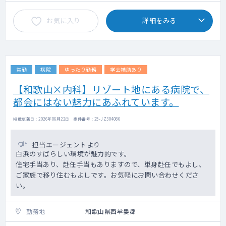
お気に入り
詳細をみる
常勤
病院
ゆったり勤務
学会補助あり
【和歌山×内科】リゾート地にある病院で、
都会にはない魅力にあふれています。
掲載更新日 : 2026年06月22日 案件番号 : 25-JZ304086
担当エージェントより
白浜のすばらしい環境が魅力的です。
住宅手当あり、赴任手当もありますので、単身赴任でもよし、
ご家族で移り住むもよしです。お気軽にお問い合わせくださ
い。
勤務地
和歌山県西牟婁郡