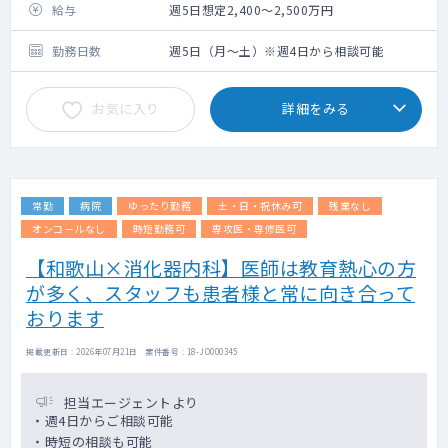
給与
週5日想定2,400～2,500万円
勤務日数
週5日（月～土）※週4日から相談可能
お気に入り
詳細をみる
常勤
病院
ゆったり勤務
土・日・祝休み可
残業なし
オンコールなし
時短勤務可
専攻医・専修医可
【和歌山×消化器内科】医師は教育熱心の方
が多く、スタッフも患者様と常に向き合って
おります
掲載更新日 : 2026年07月21日 案件番号 : 18-JO000345
担当エージェントより
・週4日からご相談可能
・時短の相談も可能