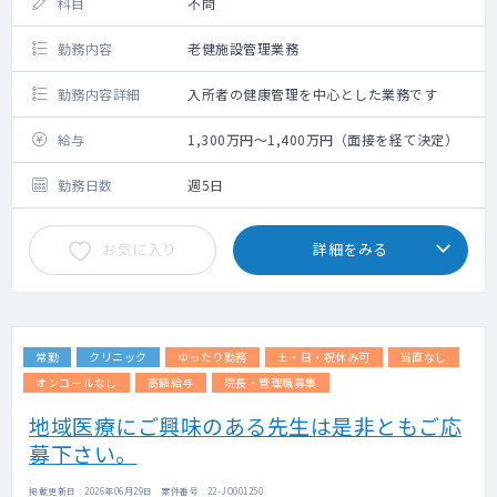
科目
不問
勤務内容
老健施設管理業務
勤務内容詳細
入所者の健康管理を中心とした業務です
給与
1,300万円～1,400万円（面接を経て決定）
勤務日数
週5日
お気に入り
詳細をみる
常勤
クリニック
ゆったり勤務
土・日・祝休み可
当直なし
オンコールなし
高額給与
院長・管理職募集
地域医療にご興味のある先生は是非ともご応
募下さい。
掲載更新日 : 2026年06月29日 案件番号 : 22-JO001250