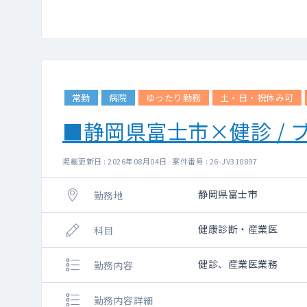
常勤
病院
ゆったり勤務
土・日・祝休み可
■静岡県富士市×健診 /
掲載更新日 : 2026年08月04日 案件番号 : 26-JV310897
静岡県富士市
勤務地
健康診断・産業医
科目
健診、産業医業務
勤務内容
勤務内容詳細