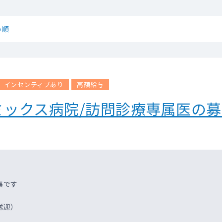
め順
インセンティブあり
高額給与
ミックス病院/訪問診療専属医の募
集です
送迎）