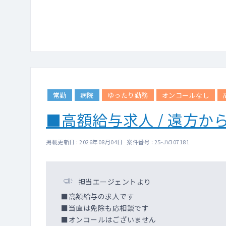
常勤
病院
ゆったり勤務
オンコールなし
■高額給与求人 / 遠方か
掲載更新日 : 2026年08月04日 案件番号 : 25-JV307181
担当エージェントより
■高額給与の求人です
■当直は免除も応相談です
■オンコールはございません