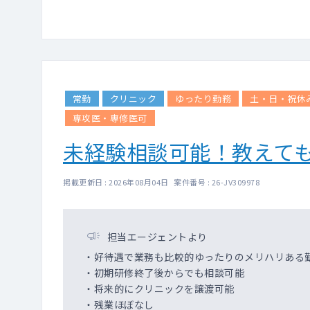
常勤
クリニック
ゆったり勤務
土・日・祝休
専攻医・専修医可
未経験相談可能！教えて
掲載更新日 : 2026年08月04日 案件番号 : 26-JV309978
担当エージェントより
・好待遇で業務も比較的ゆったりのメリハリある
・初期研修終了後からでも相談可能
・将来的にクリニックを譲渡可能
・残業ほぼなし