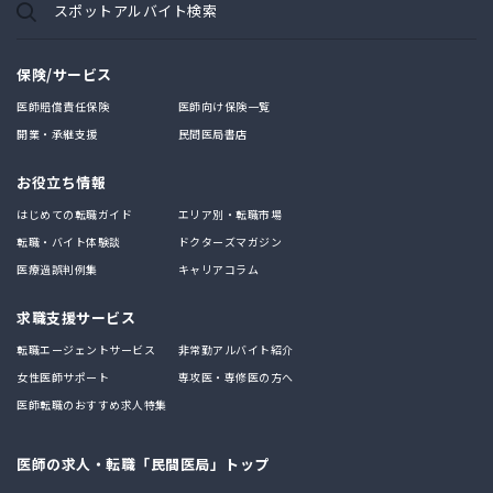
スポットアルバイト検索
保険/サービス
医師賠償責任保険
医師向け保険一覧
開業・承継支援
民間医局書店
お役立ち情報
はじめての転職ガイド
エリア別・転職市場
転職・バイト体験談
ドクターズマガジン
医療過誤判例集
キャリアコラム
求職支援サービス
転職エージェントサービス
非常勤アルバイト紹介
女性医師サポート
専攻医・専修医の方へ
医師転職のおすすめ求人特集
医師の求人・転職「民間医局」トップ