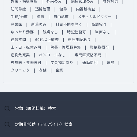
外来・病棟管理
外来のみ
病棟管理のみ
救急対応
訪問診療
透析管理
健診
内視鏡検査
手術/治療
読影
自由診療
メディカルドクター
産業医
新着のみ
科目不問を除く
高額給与
ゆったり勤務
残業なし
時短勤務可
当直なし
経験不問
60代以上歓迎
託児施設あり
土・日・祝休み可
院長・管理職募集
資格取得可
症例数充実
オンコールなし
専門医資格不問
専攻医・専修医可
学会補助あり
通勤便利
病院
クリニック
老健
企業
常勤（医師転職）検索
定期非常勤（アルバイト）検索