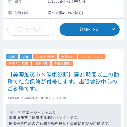
給与
1,200万円～1,600万円
勤務日数
週5日(週4日の相談可)
お気に入り
詳細をみる
常勤
企業
ゆったり勤務
当直なし
オンコールなし
60代以上歓迎
経験不問
綺麗な施設
【美濃加茂市×健康診断】週20時間以上の勤
務で社会保険が付帯します。出張健診中心の
ご勤務です。
掲載更新日 : 2026年06月23日 案件番号 : 24-JJ001805
担当エージェントより
美濃加茂市に位置する健診センターです。
出張健診中心のご勤務で勤務日など柔軟に相談が可能です。