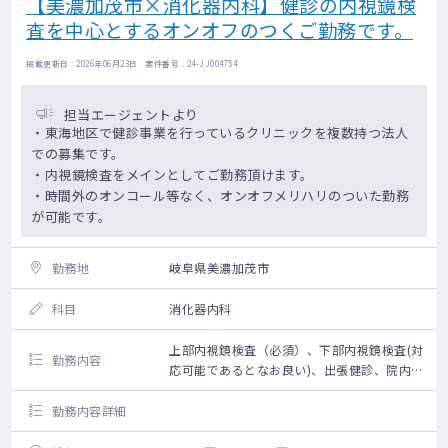
【美濃加茂市×消化器内科】健診の内視鏡検
査を中心とするオンオフのつくご勤務です。
掲載更新日 : 2026年06月23日 案件番号 : 24-JJ004754
担当エージェントより
・東海地区で健診事業を行っているクリニックを複数持つ法人
での募集です。
・内視鏡検査をメインとしてご勤務頂けます。
・時間外のオンコール等なく、オンオフメリハリのついた勤務
が可能です。
勤務地
岐阜県美濃加茂市
科目
消化器内科
上部内視鏡検査（必須）、下部内視鏡検査(対
勤務内容
応可能であるとなお良い)、出張健診、院内健
診（一般健診）、胃部読影（できるとい
い）、産業医（資格保有しているとなお良
勤務内容詳細
い）