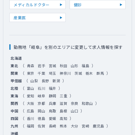
メディカルドクター
健診
産業医
勤務地「岐阜」を別のエリアに変更して求人情報を探す
北海道
（
）
東北
青森
岩手
宮城
秋田
山形
福島
（
）
関東
東京
千葉
埼玉
神奈川
茨城
栃木
群馬
（
）
甲信越
山梨
長野
新潟
（
）
北陸
富山
石川
福井
（
）
東海
愛知
岐阜
静岡
三重
（
）
関西
大阪
京都
兵庫
滋賀
奈良
和歌山
（
）
中国
広島
岡山
鳥取
島根
山口
（
）
四国
香川
徳島
愛媛
高知
（
）
九州
福岡
佐賀
長崎
熊本
大分
宮崎
鹿児島
沖縄