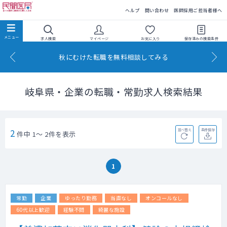
民間医局
ヘルプ
問い合わせ
医師採用ご担当者様へ
求人検索
マイページ
お気に入り
保存済みの
検索条件
秋にむけた転職を無料相談してみる
岐阜県・企業の転職・常勤求人検索結果
2
並べ替え
条件保存
件中 1～ 2件を表示
1
常勤
企業
ゆったり勤務
当直なし
オンコールなし
60代以上歓迎
経験不問
綺麗な施設