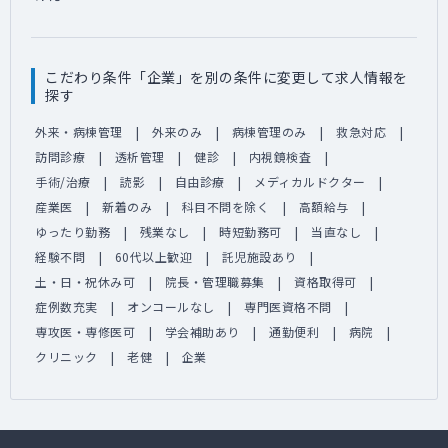
こだわり条件「企業」を別の条件に変更して求人情報を
探す
外来・病棟管理
外来のみ
病棟管理のみ
救急対応
訪問診療
透析管理
健診
内視鏡検査
手術/治療
読影
自由診療
メディカルドクター
産業医
新着のみ
科目不問を除く
高額給与
ゆったり勤務
残業なし
時短勤務可
当直なし
経験不問
60代以上歓迎
託児施設あり
土・日・祝休み可
院長・管理職募集
資格取得可
症例数充実
オンコールなし
専門医資格不問
専攻医・専修医可
学会補助あり
通勤便利
病院
クリニック
老健
企業