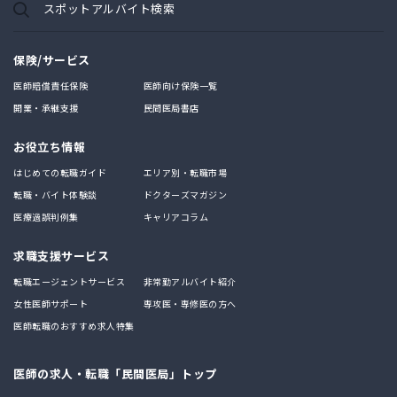
スポットアルバイト検索
保険/サービス
医師賠償責任保険
医師向け保険一覧
開業・承継支援
民間医局書店
お役立ち情報
はじめての転職ガイド
エリア別・転職市場
転職・バイト体験談
ドクターズマガジン
医療過誤判例集
キャリアコラム
求職支援サービス
転職エージェントサービス
非常勤アルバイト紹介
女性医師サポート
専攻医・専修医の方へ
医師転職のおすすめ求人特集
医師の求人・転職「民間医局」トップ