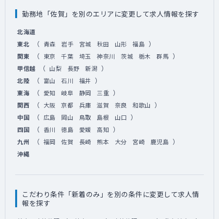
勤務地「佐賀」を別のエリアに変更して求人情報を探す
北海道
（
）
東北
青森
岩手
宮城
秋田
山形
福島
（
）
関東
東京
千葉
埼玉
神奈川
茨城
栃木
群馬
（
）
甲信越
山梨
長野
新潟
（
）
北陸
富山
石川
福井
（
）
東海
愛知
岐阜
静岡
三重
（
）
関西
大阪
京都
兵庫
滋賀
奈良
和歌山
（
）
中国
広島
岡山
鳥取
島根
山口
（
）
四国
香川
徳島
愛媛
高知
（
）
九州
福岡
佐賀
長崎
熊本
大分
宮崎
鹿児島
沖縄
こだわり条件「新着のみ」を別の条件に変更して求人情
報を探す