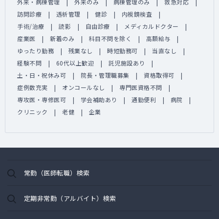
外来・病棟管理
外来のみ
病棟管理のみ
救急対応
訪問診療
透析管理
健診
内視鏡検査
手術/治療
読影
自由診療
メディカルドクター
産業医
新着のみ
科目不問を除く
高額給与
ゆったり勤務
残業なし
時短勤務可
当直なし
経験不問
60代以上歓迎
託児施設あり
土・日・祝休み可
院長・管理職募集
資格取得可
症例数充実
オンコールなし
専門医資格不問
専攻医・専修医可
学会補助あり
通勤便利
病院
クリニック
老健
企業
常勤（医師転職）検索
定期非常勤（アルバイト）検索