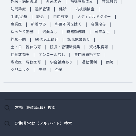
外来・病棟管理
外来のみ
病棟管理のみ
救急対応
訪問診療
透析管理
健診
内視鏡検査
手術/治療
読影
自由診療
メディカルドクター
産業医
新着のみ
科目不問を除く
高額給与
ゆったり勤務
残業なし
時短勤務可
当直なし
経験不問
60代以上歓迎
託児施設あり
土・日・祝休み可
院長・管理職募集
資格取得可
症例数充実
オンコールなし
専門医資格不問
専攻医・専修医可
学会補助あり
通勤便利
病院
クリニック
老健
企業
常勤（医師転職）検索
定期非常勤（アルバイト）検索