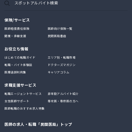
スポットアルバイト検索
保険/サービス
医師賠償責任保険
医師向け保険一覧
開業・承継支援
民間医局書店
お役立ち情報
はじめての転職ガイド
エリア別・転職市場
転職・バイト体験談
ドクターズマガジン
医療過誤判例集
キャリアコラム
求職支援サービス
転職エージェントサービス
非常勤アルバイト紹介
女性医師サポート
専攻医・専修医の方へ
医師転職のおすすめ求人特集
医師の求人・転職「民間医局」トップ