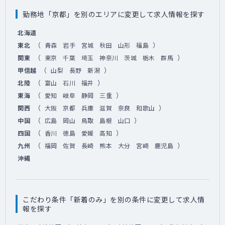
勤務地「京都」を別のエリアに変更して求人情報を探す
北海道
（
）
東北
青森
岩手
宮城
秋田
山形
福島
（
）
関東
東京
千葉
埼玉
神奈川
茨城
栃木
群馬
（
）
甲信越
山梨
長野
新潟
（
）
北陸
富山
石川
福井
（
）
東海
愛知
岐阜
静岡
三重
（
）
関西
大阪
京都
兵庫
滋賀
奈良
和歌山
（
）
中国
広島
岡山
鳥取
島根
山口
（
）
四国
香川
徳島
愛媛
高知
（
）
九州
福岡
佐賀
長崎
熊本
大分
宮崎
鹿児島
沖縄
こだわり条件「新着のみ」を別の条件に変更して求人情
報を探す