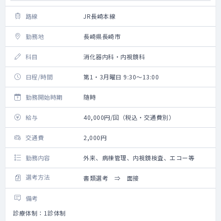
路線
JR長崎本線
勤務地
長崎県長崎市
科目
消化器内科・内視鏡科
日程/時間
第1・3月曜日 9:30～13:00
勤務開始時期
随時
給与
40,000円/回（税込・交通費別）
交通費
2,000円
勤務内容
外来、病棟管理、内視鏡検査、エコー等
選考方法
書類選考 ⇒ 面接
備考
診療体制：1診体制