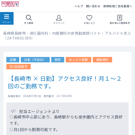
民間医局
ヘルプ
問い合わせ
医師採用ご担当者様へ
求人検索
マイページ
お気に入り
保存済みの
検索条件
長崎県長崎市・消化器内科・内視鏡科の非常勤医師バイト・アルバイト求人
（24-TH001389）
定期
日勤（午前診）
病院
ゆったり勤務
通勤便利
月1回勤務可
【長崎市 × 日勤】アクセス良好！月１～２
回のご勤務です。
掲載更新日 : 2026年07月31日 案件番号 : 24-TH001389
担当エージェントより
◇長崎市中心部にあり、長崎駅からも徒歩圏内とアクセス良好
です。
◇月1回から勤務可能です。