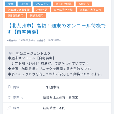
定期
日当直
クリニック
ゆったり勤務
高額給与
遠距離交通費支給
経験不問
専門医資格不問
専攻医・専修医可
週1日勤務可
隔週勤務可
【北九州市】高額！週末のオンコール待機で
す【自宅待機】
掲載更新日 : 2026年08月04日 案件番号 : 26-TF335814
担当エージェントより
◆週末オンコール【自宅待機】
シフト制（1か月半前決定）で勤務しやすいです！
◆全国に訪問診療クリニックを展開する大手法人です。
◆多くのノウハウを有しておりご安心して勤務いただけます。
路線
JR日豊本線
勤務地
福岡県北九州市小倉南区
科目
訪問診療・不問