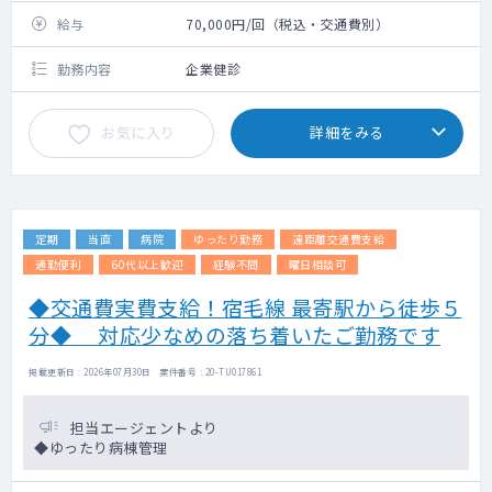
給与
70,000円/回（税込・交通費別）
勤務内容
企業健診
お気に入り
詳細をみる
定期
当直
病院
ゆったり勤務
遠距離交通費支給
通勤便利
60代以上歓迎
経験不問
曜日相談可
◆交通費実費支給！宿毛線 最寄駅から徒歩５
分◆ 対応少なめの落ち着いたご勤務です
掲載更新日 : 2026年07月30日 案件番号 : 20-TU017861
担当エージェントより
◆ゆったり病棟管理