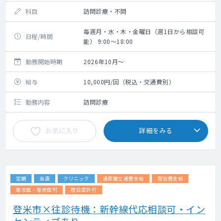
科目
訪問診療・不問
毎週月・水・木・金曜日（週1日から相談可
日程/時間
能） 9:00～18:00
勤務開始時期
2026年10月～
給与
10,000円/回（税込・交通費別）
勤務内容
訪問診療
お気に入り
詳細をみる
定期
当直
クリニック
遠距離交通費支給
宿泊費支給
専攻医・専修医可
宿日直許可
登米市×往診待機：新幹線代応相談可・イン