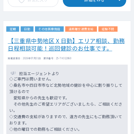
定期
日勤
その他医療施設
遠距離交通費支給
経験不問
【三重県中勢地区 X 日勤】エリア相談、勤務
日程相談可能！巡回健診のお仕事です。
掲載更新日 : 2026年07月31日 案件番号 : 25-TH312860
担当エージェントより
◇ご専門は問いません。
◇桑名市や四日市市など北勢地域の健診を中心に割り振りして
頂けるので
愛知県からの先生も歓迎です。
その他先生のご希望エリアがございましたら、ご相談くださ
い。
◇交通費の支給がありますので、遠方の先生にもご勤務頂いて
おります。
◇他の曜日での勤務もご相談ください。