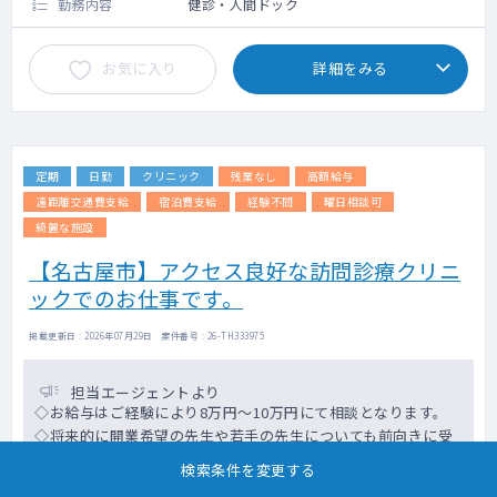
勤務内容
健診・人間ドック
お気に入り
詳細をみる
定期
日勤
クリニック
残業なし
高額給与
遠距離交通費支給
宿泊費支給
経験不問
曜日相談可
綺麗な施設
【名古屋市】アクセス良好な訪問診療クリニ
ックでのお仕事です。
掲載更新日 : 2026年07月29日 案件番号 : 26-TH333975
担当エージェントより
◇お給与はご経験により8万円～10万円にて相談となります。
◇将来的に開業希望の先生や若手の先生についても前向きに受
け入れ検討可能です。
検索条件を変更する
◇ご経験よりもお人柄優先での選考となりますので、是非一度