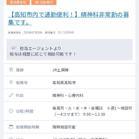
宿泊費支給
週1日勤務可
【高知市内で通勤便利！】精神科非常勤の募
集です。
掲載更新日 : 2026年07月30日 案件番号 : 25-TU305940
担当エージェントより
給与は経歴に応じて相談可能です！
路線
JR土讃線
勤務地
高知県高知市
科目
精神科・心療内科
毎週月・火・水・木・金曜日 ※週1～相談可
日程/時間
（～4コマまで） 9:00～12:30
勤務開始時期
随時相談可能