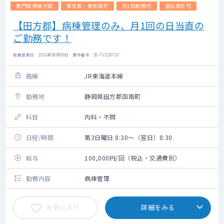
専門医資格不問
専攻医・専修医可
月1回勤務可
宿日直許可
【田方郡】病棟管理のみ、月1回の日当直の
ご勤務です！
掲載更新日 : 2026年08月06日 案件番号 : 26-TV329710
路線
JR東海道本線
勤務地
静岡県田方郡函南町
科目
内科・不問
日程/時間
第3日曜日 8:30～（翌日）8:30
給与
100,000円/回（税込・交通費別）
勤務内容
病棟管理
お気に入り
詳細をみる