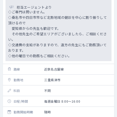
担当エージェントより
◇ご専門は問いません。
◇桑名市や四日市市など北勢地域の健診を中心に割り振りして
頂けるので
愛知県からの先生も歓迎です。
その他先生のご希望エリアがございましたら、ご相談くださ
い。
◇交通費の支給がありますので、遠方の先生にもご勤務頂いて
おります。
◇他の曜日での勤務もご相談ください。
路線
近鉄名古屋線
勤務地
三重県津市
科目
不問
日程/時間
毎週金曜日 8:00～16:00
勤務開始時期
随時