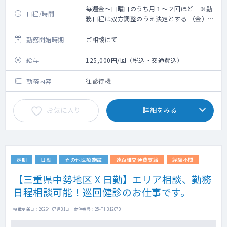
毎週金～日曜日のうち月１～２回ほど ※勤
日程/時間
務日程は双方調整のうえ決定とする （金）
18:00～（月）8:00 ※明け時間相談可
勤務開始時期
ご相談にて
給与
125,000円/回（税込・交通費込）
勤務内容
往診待機
お気に入り
詳細をみる
定期
日勤
その他医療施設
遠距離交通費支給
経験不問
【三重県中勢地区 X 日勤】エリア相談、勤務
日程相談可能！巡回健診のお仕事です。
掲載更新日 : 2026年07月31日 案件番号 : 25-TH312070