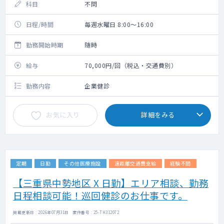
科目
不問
日程/時間
毎週水曜日 8:00～16:00
勤務開始時期
随時
給与
70,000円/回（税込・交通費別）
勤務内容
企業健診
お気に入り
詳細をみる
定期
日勤
その他医療施設
遠距離交通費支給
経験不問
【三重県中勢地区 X 日勤】エリア相談、勤務
日程相談可能！巡回健診のお仕事です。
掲載更新日 : 2026年07月31日 案件番号 : 25-TH312072