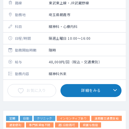
路線
東武東上線・JR武蔵野線
勤務地
埼玉県朝霞市
科目
精神科・心療内科
日程/時間
隔週土曜日 10:00～16:00
勤務開始時期
随時
給与
48,000円/回（税込・交通費別）
勤務内容
精神科外来
お気に入り
詳細をみる
定期
日勤
クリニック
インセンティブあり
遠距離交通費支給
通勤便利
専門医資格不問
週1日勤務可
綺麗な施設