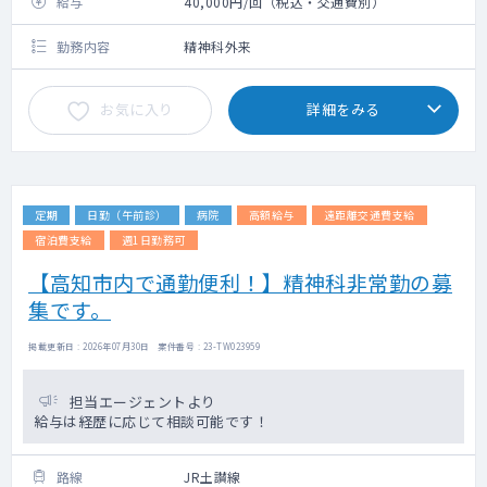
給与
40,000円/回（税込・交通費別）
勤務内容
精神科外来
お気に入り
詳細をみる
定期
日勤（午前診）
病院
高額給与
遠距離交通費支給
宿泊費支給
週1日勤務可
【高知市内で通勤便利！】精神科非常勤の募
集です。
掲載更新日 : 2026年07月30日 案件番号 : 23-TW023959
担当エージェントより
給与は経歴に応じて相談可能です！
路線
JR土讃線