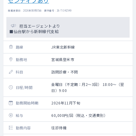
センティブあり
掲載更新日 : 2026年08月05日 案件番号 : 26-TI342549
担当エージェントより
■仙台駅から新幹線代支給
路線
JR東北新幹線
勤務地
宮城県登米市
科目
訪問診療・不問
金曜日（不定期：月2～3回） 18:00～（翌
日程/時間
日）9:00
勤務開始時期
2026年11月下旬
給与
60,000円/回（税込・交通費別）
勤務内容
往診待機