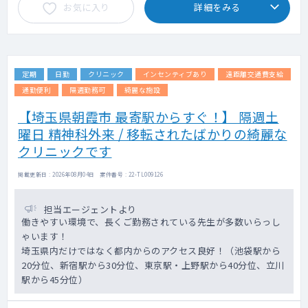
お気に入り
詳細をみる
定期
日勤
クリニック
インセンティブあり
遠距離交通費支給
通勤便利
隔週勤務可
綺麗な施設
【埼玉県朝霞市 最寄駅からすぐ！】 隔週土
曜日 精神科外来 / 移転されたばかりの綺麗な
クリニックです
掲載更新日 : 2026年08月04日 案件番号 : 22-TL009126
担当エージェントより
働きやすい環境で、長くご勤務されている先生が多数いらっし
ゃいます！
埼玉県内だけではなく都内からのアクセス良好！（池袋駅から
20分位、新宿駅から30分位、東京駅・上野駅から40分位、立川
駅から45分位）