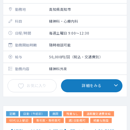
勤務地
高知県高知市
科目
精神科・心療内科
日程/時間
毎週土曜日 9:00～12:30
勤務開始時期
随時相談可能
給与
50,000円/回（税込・交通費別）
勤務内容
精神科外来
お気に入り
詳細をみる
定期
日勤（午前診）
病院
残業なし
遠距離交通費支給
60代以上歓迎
専攻医・専修医可
週1日勤務可
綺麗な施設