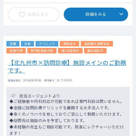
お気に入り
詳細をみる
定期
日勤
クリニック
高額給与
遠距離交通費支給
経験不問
専門医資格不問
週1日勤務可
曜日相談可
【北九州市×訪問診療】施設メインのご勤務
です。
掲載更新日 : 2026年08月04日 案件番号 : 26-TF340309
担当エージェントより
◆ご経験者や内科対応が可能であれば専門科目は問いません。
◆全国に訪問診療クリニックを展開する大手法人です。
◆多くのノウハウを有しておりご安心して勤務いただけます。
◆訪問先は施設のみを予定しております。
◆未経験の先生もご相談可能です。院長にレクチャーいただけ
ます！