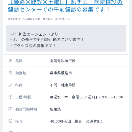
【姫路×健診×土曜日】駅チカ！病院併設の
健診センターでの午前健診の募集です！
掲載更新日 : 2026年07月30日 案件番号 : 26-TW339727
担当エージェントより
・若手の先生でも相談可能でございます！
・アクセス◎の募集です！
路線
山陽電鉄神戸線
勤務地
兵庫県姫路市
科目
不問・健康診断
日程/時間
毎週水・木・金曜日 ※週1日～ 9:00～13:00
勤務開始時期
応相談
給与
40,000円/回（税込・交通費別）