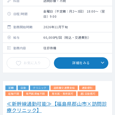
科目
訪問診療・不問
金曜日（不定期：月2～3回） 18:00～（翌
日程/時間
日）9:00
勤務開始時期
2026年11月下旬
給与
60,000円/回（税込・交通費別）
勤務内容
往診待機
お気に入り
詳細をみる
定期
日勤
クリニック
遠距離交通費支給
通勤便利
経験不問
専門医資格不問
専攻医・専修医可
週1日勤務可
≪新幹線通勤可能≫【福島県郡山市×訪問診
療クリニック】