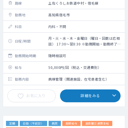
路線
土佐くろしお鉄道中村・宿毛線
勤務地
高知県宿毛市
科目
内科・不問
月・火・水・木・金曜日（曜日・回数は応相
日程/時間
談） 17:30～翌8:30 ※勤務開始・勤務終了時
間の相談可能
勤務開始時期
随時相談可
給与
50,000円/回（税込・交通費別）
勤務内容
病棟管理（関連施設、在宅患者含む）
お気に入り
詳細をみる
定期
日勤（午前診）
病院
高額給与
遠距離交通費支給