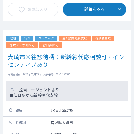
お気に入り
詳細をみる
定期
当直
クリニック
遠距離交通費支給
宿泊費支給
専攻医・専修医可
宿日直許可
大崎市×往診待機：新幹線代応相談可・イン
センティブあり
掲載更新日 : 2026年08月05日 案件番号 : 26-TI342550
担当エージェントより
■仙台駅から新幹線代支給
路線
JR東北新幹線
勤務地
宮城県大崎市