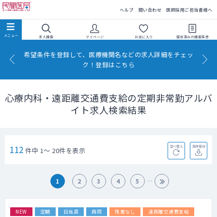
民間医局
ヘルプ
問い合わせ
医師採用ご担当者様へ
求人検索
マイページ
お気に入り
保存済みの
検索条件
希望条件を登録して、医療機関名などの求人詳細をチェッ
ク！登録はこちら
心療内科・遠距離交通費支給の定期非常勤アルバ
イト求人検索結果
112
並べ替え
条件保存
件中 1～ 20件を表示
1
2
3
4
5
NEW
定期
日当直
病院
残業なし
遠距離交通費支給