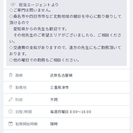
担当エージェントより
◇ご専門は問いません。
◇桑名市や四日市市など北勢地域の健診を中心に割り振りして
頂けるので
愛知県からの先生も歓迎です。
その他先生のご希望エリアがございましたら、ご相談くださ
い。
◇交通費の支給がありますので、遠方の先生にもご勤務頂いて
おります。
◇他の曜日での勤務もご相談ください。
路線
近鉄名古屋線
勤務地
三重県津市
科目
不問
日程/時間
毎週月曜日 8:00～16:00
勤務開始時期
随時