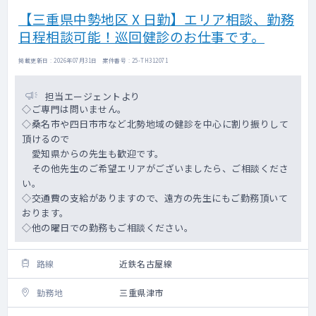
【三重県中勢地区 X 日勤】エリア相談、勤務
日程相談可能！巡回健診のお仕事です。
掲載更新日 : 2026年07月31日 案件番号 : 25-TH312071
担当エージェントより
◇ご専門は問いません。
◇桑名市や四日市市など北勢地域の健診を中心に割り振りして
頂けるので
愛知県からの先生も歓迎です。
その他先生のご希望エリアがございましたら、ご相談くださ
い。
◇交通費の支給がありますので、遠方の先生にもご勤務頂いて
おります。
◇他の曜日での勤務もご相談ください。
路線
近鉄名古屋線
勤務地
三重県津市