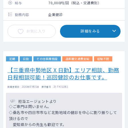
給与
70,000円/回（税込・交通費別）
勤務内容
企業健診
お気に入り
詳細をみる
定期
日勤
その他医療施設
遠距離交通費支給
経験不問
【三重県中勢地区 X 日勤】エリア相談、勤務
日程相談可能！巡回健診のお仕事です。
掲載更新日 : 2026年07月31日 案件番号 : 25-TH312861
担当エージェントより
◇ご専門は問いません。
◇桑名市や四日市市など北勢地域の健診を中心に割り振りして
頂けるので
愛知県からの先生も歓迎です。