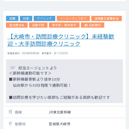
定期
日勤
クリニック
インセンティブあり
遠距離交通費支給
宿泊費支給
経験不問
専攻医・専修医可
週1日勤務可
【大崎市・訪問診療クリニック】未経験歓
迎・大手訪問診療クリニック
掲載更新日 : 2026年08月05日 案件番号 : 26-TI342519
担当エージェントより
＜新幹線通勤可能です＞
■新幹線最寄駅より徒歩10分
仙台駅から30分程度で通勤可能！
■訪問診療を学びたい医師もご経験がある医師も歓迎です
路線
JR東北新幹線
勤務地
宮城県大崎市