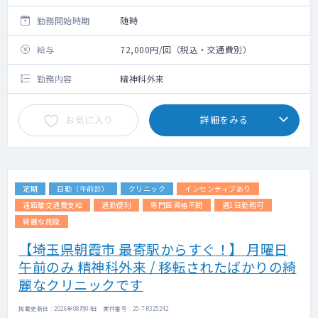
勤務開始時期
随時
給与
72,000円/回（税込・交通費別）
勤務内容
精神科外来
お気に入り
詳細をみる
定期
日勤（午前診）
クリニック
インセンティブあり
遠距離交通費支給
通勤便利
専門医資格不問
週1日勤務可
綺麗な施設
【埼玉県朝霞市 最寄駅からすぐ！】 月曜日
午前のみ 精神科外来 / 移転されたばかりの綺
麗なクリニックです
掲載更新日 : 2026年08月04日 案件番号 : 25-TR325242