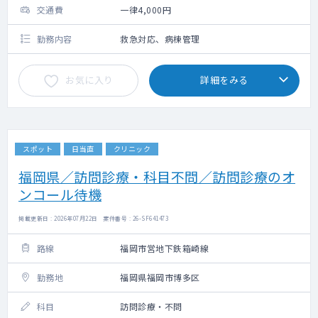
交通費
一律4,000円
勤務内容
救急対応、病棟管理
お気に入り
詳細をみる
スポット
日当直
クリニック
福岡県／訪問診療・科目不問／訪問診療のオ
ンコール待機
掲載更新日 : 2026年07月22日 案件番号 : 26-SF641473
路線
福岡市営地下鉄箱崎線
勤務地
福岡県福岡市博多区
科目
訪問診療・不問