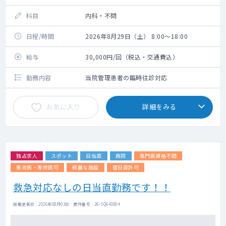
科目
内科・不問
日程/時間
2026年8月29日（土） 8:00～18:00
給与
30,000円/回（税込・交通費込）
勤務内容
当院管理患者の臨時往診対応
お気に入り
詳細をみる
独占求人
スポット
日当直
病院
専門医資格不問
専攻医・専修医可
綺麗な施設
宿日直許可
救急対応なしの日当直勤務です！！
掲載更新日 : 2026年08月03日 案件番号 : 26-SQ643804