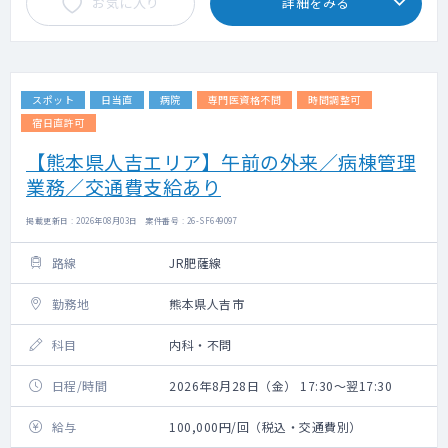
お気に入り
詳細をみる
スポット
日当直
病院
専門医資格不問
時間調整可
宿日直許可
【熊本県人吉エリア】午前の外来／病棟管理
業務／交通費支給あり
掲載更新日 : 2026年08月03日 案件番号 : 26-SF649097
路線
JR肥薩線
勤務地
熊本県人吉市
科目
内科・不問
日程/時間
2026年8月28日（金） 17:30～翌17:30
給与
100,000円/回（税込・交通費別）