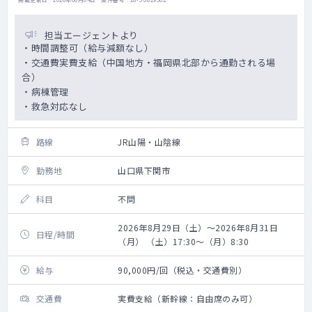
担当エージェントより
・時間調整可（給与減額なし）
・交通費実費支給（中国地方・福岡県北部から通勤される場
合）
・病棟管理
・救急対応なし
路線
JR山陽・山陰線
勤務地
山口県下関市
科目
不問
2026年8月29日（土）～2026年8月31日
日程/時間
（月） （土）17:30～（月）8:30
給与
90,000円/回（税込・交通費別）
交通費
実費支給（新幹線：自由席のみ可）