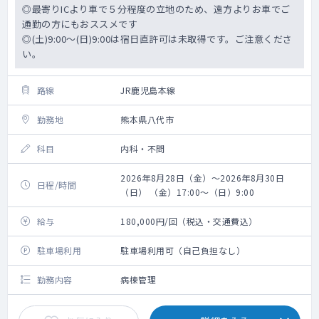
◎最寄りICより車で５分程度の立地のため、遠方よりお車でご
通勤の方にもおススメです
◎(土)9:00～(日)9:00は宿日直許可は未取得です。ご注意くださ
い。
路線
JR鹿児島本線
勤務地
熊本県八代市
科目
内科・不問
2026年8月28日（金）～2026年8月30日
日程/時間
（日） （金）17:00～（日）9:00
給与
180,000円/回（税込・交通費込）
駐車場利用
駐車場利用可（自己負担なし）
勤務内容
病棟管理