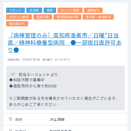
スポット
日当直
病院
ゆったり勤務
高額給与
60代以上歓迎
経験不問
専門医資格不問
専攻医・専修医可
宿日直許可
［病棟管理のみ］高知県香美市／日曜*日当
直／精神科療養型病院 ●一部宿日直許可あ
り●
掲載更新日 : 2026年07月23日 案件番号 : 26-SU639170
担当エージェントより
◆科目不問で募集中
◆高知市内から車で約30分
※ご勤務歴がある方を優先させていただく場合がございます、
あらかじめご了承ください
路線
JR土讃線