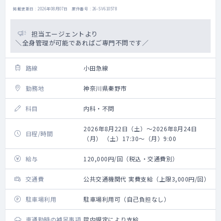
掲載更新日 : 2026年08月07日 案件番号 : 26-SV610578
担当エージェントより
＼全身管理が可能であればご専門不問です／
路線
小田急線
勤務地
神奈川県秦野市
科目
内科・不問
2026年8月22日（土）～2026年8月24日
日程/時間
（月） （土）17:30～（月）9:00
給与
120,000円/回（税込・交通費別）
交通費
公共交通機関代 実費支給（上限3,000円/回）
駐車場利用
駐車場利用可（自己負担なし）
車通勤時の補足事項
院内規定により支給