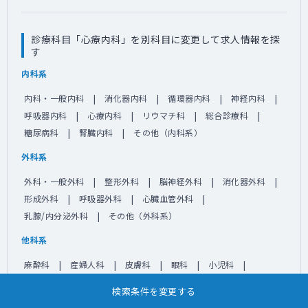
診療科目「心療内科」を別科目に変更して求人情報を探
す
内科系
内科・一般内科
消化器内科
循環器内科
神経内科
呼吸器内科
心療内科
リウマチ科
総合診療科
糖尿病科
腎臓内科
その他（内科系）
外科系
外科・一般外科
整形外科
脳神経外科
消化器外科
形成外科
呼吸器外科
心臓血管外科
乳腺/内分泌外科
その他（外科系）
他科系
麻酔科
産婦人科
皮膚科
眼科
小児科
精神科
耳鼻咽喉科
泌尿器科
放射線科
検索条件を変更する
リハビリテーション科
救命救急科
緩和ケア科