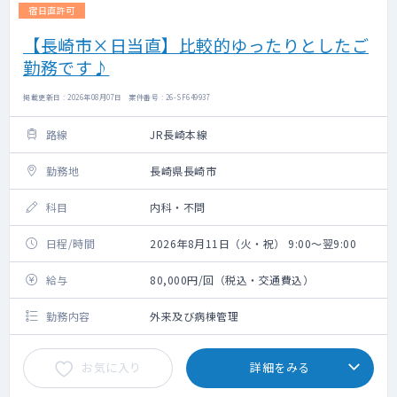
宿日直許可
【長崎市×日当直】比較的ゆったりとしたご
勤務です♪
掲載更新日 : 2026年08月07日 案件番号 : 26-SF649937
路線
JR長崎本線
勤務地
長崎県長崎市
科目
内科・不問
日程/時間
2026年8月11日（火・祝） 9:00～翌9:00
給与
80,000円/回（税込・交通費込）
勤務内容
外来及び病棟管理
お気に入り
詳細をみる