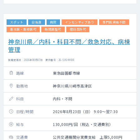
スポット
日当直
病院
インセンティブあり
専門医資格不問
専攻医・専修医可
時間調整可
宿日直許可
神奈川県／内科・科目不問／救急対応、病棟
管理
掲載更新日 : 2026年08月07日 案件番号 : 26-SV644438
路線
東急田園都市線
勤務地
神奈川県川崎市高津区
科目
内科・不問
日程/時間
2026年8月23日（日） 9:00～翌7:30
給与
130,000円/回（税込・交通費別）
交通費
公共交通機関分実費支給 上限5,000円