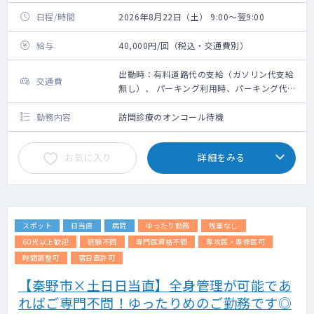
日程/時間
2026年8月22日（土） 9:00～翌9:00
給与
40,000円/回（税込・交通費別）
出動時：有料道路代の支給（ガソリン代支給
交通費
無し）、 パーキング利用時、パーキング代は
その場で看護師が清算します
勤務内容
訪問診療のオンコール待機
お気に入り
詳細をみる
スポット
日当直
病院
ゆったり勤務
残業なし
60代以上歓迎
経験不問
専門医資格不問
専攻医・専修医可
時間調整可
宿日直許可
【秦野市×土日日当直】全身管理が可能であ
ればご専門不問！ゆったりめのご勤務です◎