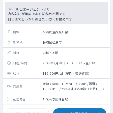
担当エージェントより
内科対応が可能であれば科目不問です
日当直でしっかり稼ぎたい方にお勧めです
路線
松浦鉄道西九州線
勤務地
長崎県松浦市
科目
内科・不問
日程/時間
2026年8月30日（日） 8:30～翌8:30
給与
110,000円/回（税込・交通費別）
唐津：5000円 佐賀：7,000円/福岡：
交通費
10,000円 /それ以外は応相談（上限10,000
円）
勤務内容
外来及び病棟管理