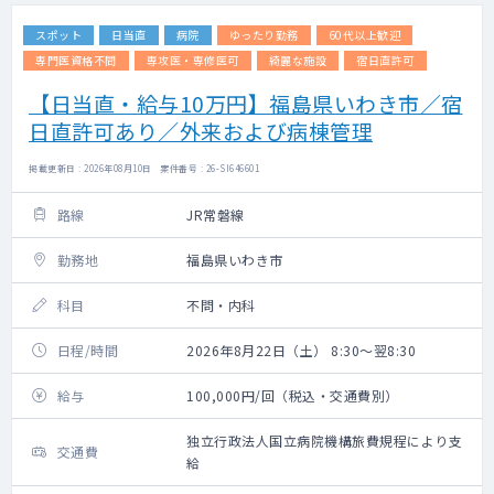
スポット
日当直
病院
ゆったり勤務
60代以上歓迎
専門医資格不問
専攻医・専修医可
綺麗な施設
宿日直許可
【日当直・給与10万円】福島県いわき市／宿
日直許可あり／外来および病棟管理
掲載更新日 : 2026年08月10日 案件番号 : 26-SI646601
路線
JR常磐線
勤務地
福島県いわき市
科目
不問・内科
日程/時間
2026年8月22日（土） 8:30～翌8:30
給与
100,000円/回（税込・交通費別）
独立行政法人国立病院機構旅費規程により支
交通費
給