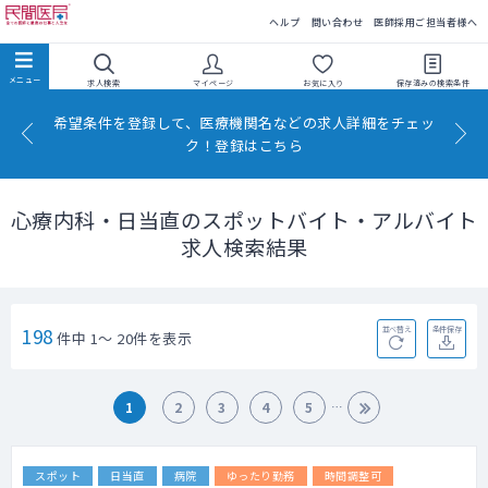
民間医局
ヘルプ
問い合わせ
医師採用ご担当者様へ
求人検索
マイページ
お気に入り
保存済みの
検索条件
希望条件を登録して、医療機関名などの求人詳細をチェッ
ク！登録はこちら
心療内科・日当直のスポットバイト・アルバイト
求人検索結果
198
並べ替え
条件保存
件中 1～ 20件を表示
1
2
3
4
5
スポット
日当直
病院
ゆったり勤務
時間調整可