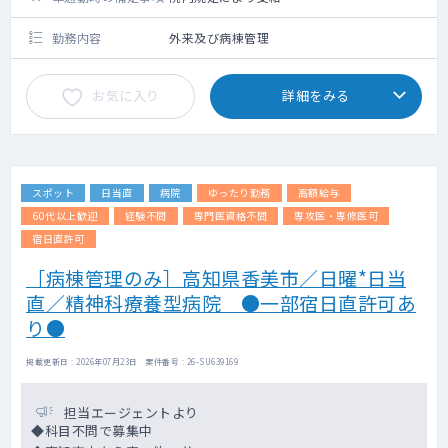
勤務内容
外来及び病棟管理
お気に入り
詳細をみる
スポット
日当直
病院
ゆったり勤務
高額給与
60代以上歓迎
経験不問
専門医資格不問
専攻医・専修医可
宿日直許可
［病棟管理のみ］高知県香美市／日曜*日当
直／精神科療養型病院 ●一部宿日直許可あ
り●
掲載更新日 : 2026年07月23日 案件番号 : 26-SU639169
担当エージェントより
◆科目不問で募集中