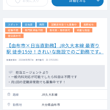
お気に入り
詳細をみる
スポット
日当直
病院
定期非常勤でも募集中
高額給与
経験不問
専門医資格不問
専攻医・専修医可
綺麗な施設
宿日直許可
【由布市×日当直勤務】JR久大本線 最寄り
駅 徒歩15分！きれいな施設でのご勤務です。
掲載更新日 : 2026年08月07日 案件番号 : 26-SF651091
担当エージェントより
・一般内科対応が可能でしたら科目は不問です
・月1回の定期非常勤でも募集中です！
路線
JR久大本線
勤務地
大分県由布市