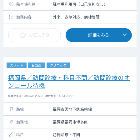
駐車場利用
駐車場利用可（自己負担なし）
勤務内容
外来、救急対応、病棟管理
お気に入り
詳細をみる
スポット
日当直
クリニック
福岡県／訪問診療・科目不問／訪問診療のオ
ンコール待機
掲載更新日 : 2026年07月22日 案件番号 : 26-SF641474
路線
福岡市営地下鉄箱崎線
勤務地
福岡県福岡市博多区
科目
訪問診療・不問