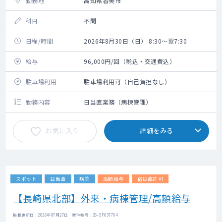
勤務地
高知県香美市
科目
不問
日程/時間
2026年8月30日（日） 8:30～翌7:30
給与
96,000円/回（税込・交通費込）
駐車場利用
駐車場利用可（自己負担なし）
勤務内容
日当直業務（病棟管理）
お気に入り
詳細をみる
スポット
日当直
病院
高額給与
宿日直許可
【長崎県北部】外来・病棟管理/高額給与
掲載更新日 : 2026年07月27日 案件番号 : 26-SF637764