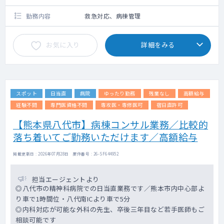
勤務内容
救急対応、病棟管理
お気に入り
詳細をみる
スポット
日当直
病院
ゆったり勤務
残業なし
高額給与
経験不問
専門医資格不問
専攻医・専修医可
宿日直許可
【熊本県八代市】病棟コンサル業務／比較的
落ち着いてご勤務いただけます／高額給与
掲載更新日 : 2026年07月28日 案件番号 : 26-SF644952
担当エージェントより
◎八代市の精神科病院での日当直業務です／熊本市内中心部よ
り車で1時間位・八代南ICより車で5分
◎内科対応が可能な外科の先生、卒後三年目など若手医師もご
相談可能です