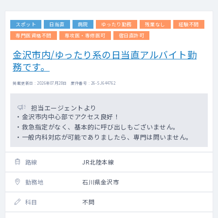
スポット
日当直
病院
ゆったり勤務
残業なし
経験不問
専門医資格不問
専攻医・専修医可
宿日直許可
金沢市内/ゆったり系の日当直アルバイト勤
務です。
掲載更新日 : 2026年07月28日 案件番号 : 26-SJ644762
担当エージェントより
・金沢市内中心部でアクセス良好！
・救急指定がなく、基本的に呼び出しもございません。
・一般内科対応が可能でありましたら、専門は問いません。
路線
JR北陸本線
勤務地
石川県金沢市
科目
不問