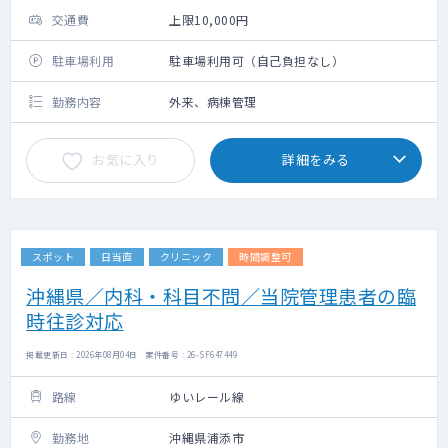
交通費
上限10,000円
駐車場利用
駐車場利用可（自己負担なし）
勤務内容
外来、病棟管理
お気に入り
詳細をみる
スポット
日当直
クリニック
時間調整可
沖縄県／内科・科目不問／当院管理患者の臨
時往診対応
掲載更新日 : 2026年08月04日 案件番号 : 26-SF647449
路線
ゆいレール線
勤務地
沖縄県浦添市