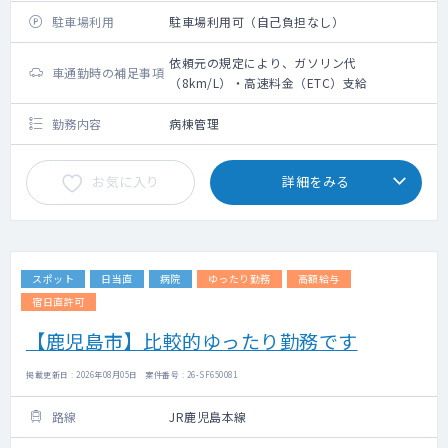
駐車場利用
駐車場利用可（自己負担なし）
依頼元の規定により、ガソリン代
車通勤時の補足事項
（8km/L）・高速料金（ETC）支給
勤務内容
病棟管理
お気に入り
詳細をみる
スポット
日当直
病院
ゆったり勤務
高額給与
宿日直許可
【鹿児島市】比較的ゆったり勤務です
掲載更新日 : 2026年08月05日 案件番号 : 26-SF650081
路線
JR鹿児島本線