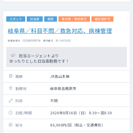
スポット
日当直
病院
専攻医・専修医可
宿日直許可
岐阜県／科目不問／救急対応、病棟管理
掲載更新日 : 2026年08月07日 案件番号 : 26-SH651656
担当エージェントより
ゆったりとした日当直勤務です！
路線
JR高山本線
勤務地
岐阜県各務原市
科目
不問
日程/時間
2026年8月16日（日） 8:30～翌8:30
給与
80,000円/回（税込・交通費別）