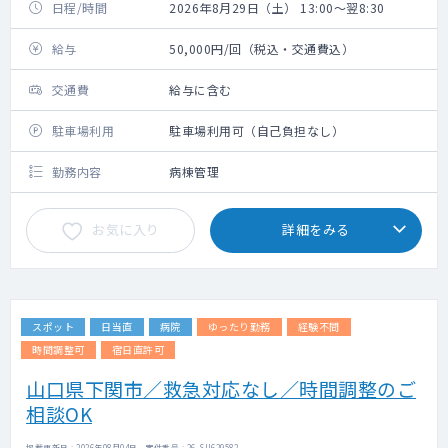
日程/時間
2026年8月29日（土） 13:00～翌8:30
給与
50,000円/回（税込・交通費込）
交通費
給与に含む
駐車場利用
駐車場利用可（自己負担なし）
勤務内容
病棟管理
お気に入り
詳細をみる
スポット
日当直
病院
ゆったり勤務
経験不問
時間調整可
宿日直許可
山口県下関市／救急対応なし／時間調整のご
相談OK
掲載更新日 : 2026年08月04日 案件番号 : 26-SU629582