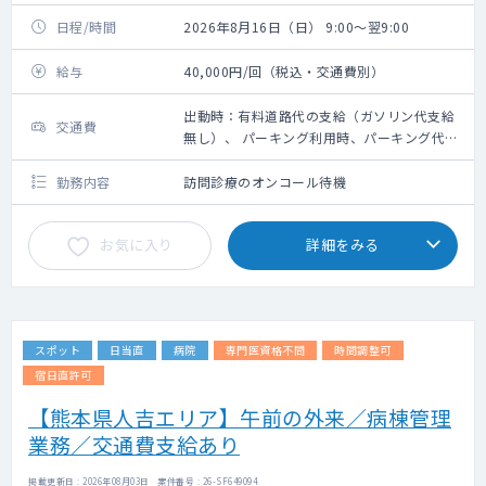
日程/時間
2026年8月16日（日） 9:00～翌9:00
給与
40,000円/回（税込・交通費別）
出動時：有料道路代の支給（ガソリン代支給
交通費
無し）、 パーキング利用時、パーキング代は
その場で看護師が清算します
勤務内容
訪問診療のオンコール待機
お気に入り
詳細をみる
スポット
日当直
病院
専門医資格不問
時間調整可
宿日直許可
【熊本県人吉エリア】午前の外来／病棟管理
業務／交通費支給あり
掲載更新日 : 2026年08月03日 案件番号 : 26-SF649094