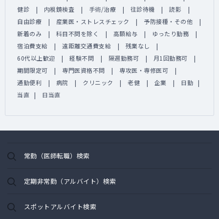
健診
内視鏡検査
手術/治療
往診待機
読影
自由診療
産業医・ストレスチェック
予防接種・その他
新着のみ
科目不問を除く
高額給与
ゆったり勤務
宿泊費支給
遠距離交通費支給
残業なし
60代以上歓迎
経験不問
隔週勤務可
月1回勤務可
期間限定可
専門医資格不問
専攻医・専修医可
通勤便利
病院
クリニック
老健
企業
日勤
当直
日当直
常勤（医師転職）検索
定期非常勤（アルバイト）検索
スポットアルバイト検索