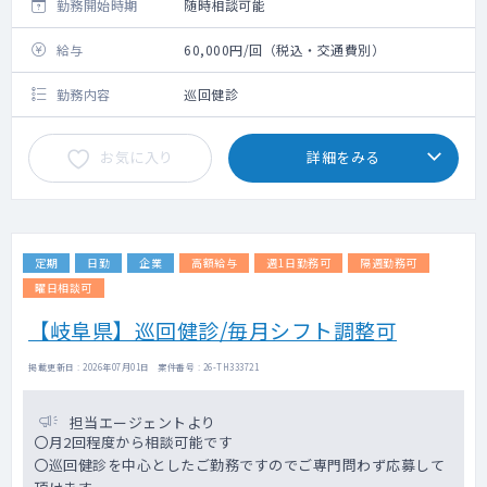
勤務開始時期
随時相談可能
給与
60,000円/回（税込・交通費別）
勤務内容
巡回健診
お気に入り
詳細をみる
定期
日勤
企業
高額給与
週1日勤務可
隔週勤務可
曜日相談可
【岐阜県】巡回健診/毎月シフト調整可
掲載更新日 : 2026年07月01日 案件番号 : 26-TH333721
担当エージェントより
〇月2回程度から相談可能です
〇巡回健診を中心としたご勤務ですのでご専門問わず応募して