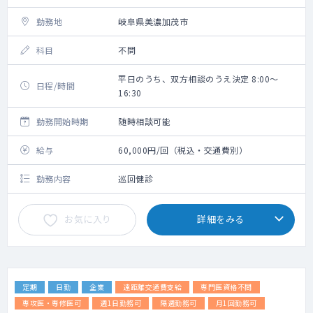
勤務地
岐阜県美濃加茂市
科目
不問
平日のうち、双方相談のうえ決定 8:00～
日程/時間
16:30
勤務開始時期
随時相談可能
給与
60,000円/回（税込・交通費別）
勤務内容
巡回健診
お気に入り
詳細をみる
定期
日勤
企業
遠距離交通費支給
専門医資格不問
専攻医・専修医可
週1日勤務可
隔週勤務可
月1回勤務可