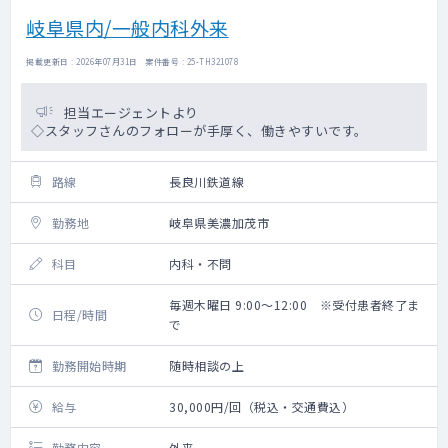
岐阜県内/一般内科外来
掲載更新日 : 2026年07月31日 案件番号 : 25-TH321078
担当エージェントより
◇スタッフさんのフォローが手厚く、働きやすいです。
路線
長良川鉄道線
勤務地
岐阜県美濃加茂市
科目
内科・不問
毎週木曜日 9:00～12:00 ※受付患者終了ま
日程/時間
で
勤務開始時期
随時相談の上
給与
30,000円/回（税込・交通費込）
勤務内容
外来