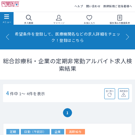
民間医局
ヘルプ
問い合わせ
医師採用ご担当者様へ
求人検索
マイページ
お気に入り
保存済みの
検索条件
希望条件を登録して、医療機関名などの求人詳細をチェッ
ク！登録はこちら
総合診療科・企業の定期非常勤アルバイト求人検
索結果
4
並べ替え
条件保存
件中 1～ 4件を表示
1
定期
日勤（午前診）
企業
高額給与