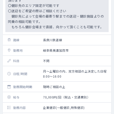
頂けます
〇健診先のエリア固定が可能です
〇送迎をご希望の際はご相談ください
健診先によって会場の最寄り駅までの送迎・健診施設よりの
同乗の相談可能です。
もちろん健診会場まで直接、向かって頂くことも可能です。
路線
長良川鉄道線
勤務地
岐阜県美濃加茂市
科目
不問
月～土曜日の内、双方相談の上決定した日程
日程/時間
8:00～16:00
勤務開始時期
随時ご相談の上
給与
70,000円/回（税込・交通費別）
勤務内容
企業健診(一般健診,特殊健診)