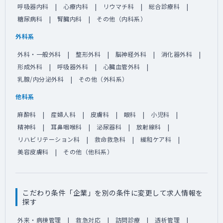
呼吸器内科
心療内科
リウマチ科
総合診療科
糖尿病科
腎臓内科
その他（内科系）
外科系
外科・一般外科
整形外科
脳神経外科
消化器外科
形成外科
呼吸器外科
心臓血管外科
乳腺/内分泌外科
その他（外科系）
他科系
麻酔科
産婦人科
皮膚科
眼科
小児科
精神科
耳鼻咽喉科
泌尿器科
放射線科
リハビリテーション科
救命救急科
緩和ケア科
美容皮膚科
その他（他科系）
こだわり条件「企業」を別の条件に変更して求人情報を
探す
外来・病棟管理
救急対応
訪問診療
透析管理