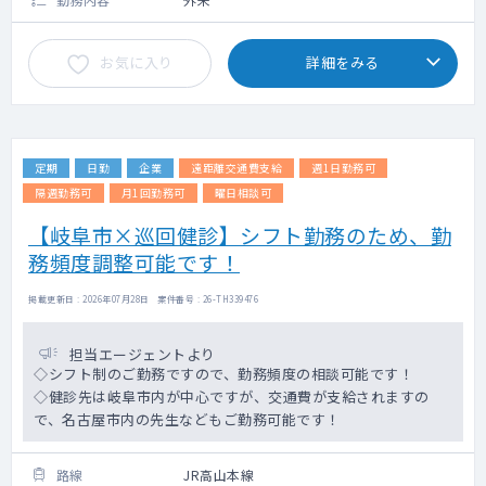
お気に入り
詳細をみる
定期
日勤
企業
遠距離交通費支給
週1日勤務可
隔週勤務可
月1回勤務可
曜日相談可
【岐阜市×巡回健診】シフト勤務のため、勤
務頻度調整可能です！
掲載更新日 : 2026年07月28日 案件番号 : 26-TH339476
担当エージェントより
◇シフト制のご勤務ですので、勤務頻度の相談可能です！
◇健診先は岐阜市内が中心ですが、交通費が支給されますの
で、名古屋市内の先生などもご勤務可能です！
路線
JR高山本線