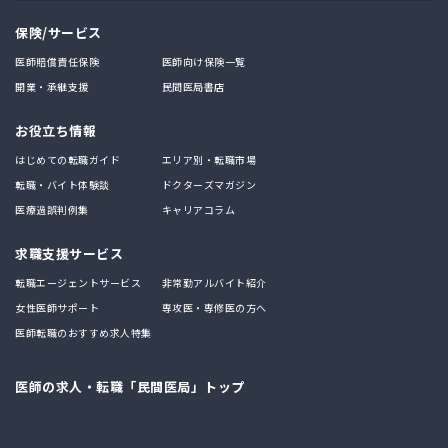
保険/サービス
医師賠償責任保険
医師向け保険一覧
開業・承継支援
民間医局書店
お役立ち情報
はじめての転職ガイド
エリア別・転職市場
転職・バイト体験談
ドクターズマガジン
医療過誤判例集
キャリアコラム
求職支援サービス
転職エージェントサービス
非常勤アルバイト紹介
女性医師サポート
専攻医・専修医の方へ
医師転職のおすすめ求人特集
医師の求人・転職「民間医局」トップ