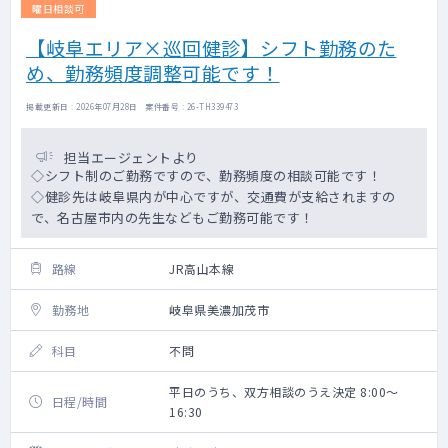
曜日相談可
【岐阜エリア×巡回健診】シフト勤務のた
め、勤務頻度調整可能です！
掲載更新日 : 2026年07月28日 案件番号 : 26-TH339473
担当エージェントより
◇シフト制のご勤務ですので、勤務頻度の相談可能です！
◇健診先は岐阜県内が中心ですが、交通費が支給されますの
で、名古屋市内の先生などもご勤務可能です！
路線
JR高山本線
勤務地
岐阜県美濃加茂市
科目
不問
平日のうち、双方相談のうえ決定 8:00～
日程/時間
16:30