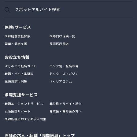
スポットアルバイト検索
保険/サービス
医師賠償責任保険
医師向け保険一覧
開業・承継支援
民間医局書店
お役立ち情報
はじめての転職ガイド
エリア別・転職市場
転職・バイト体験談
ドクターズマガジン
医療過誤判例集
キャリアコラム
求職支援サービス
転職エージェントサービス
非常勤アルバイト紹介
女性医師サポート
専攻医・専修医の方へ
医師転職のおすすめ求人特集
医師の求人・転職「民間医局」トップ