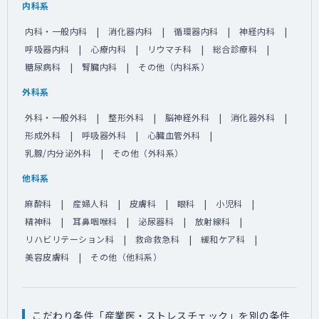
内科系
内科・一般内科
消化器内科
循環器内科
神経内科
呼吸器内科
心療内科
リウマチ科
総合診療科
糖尿病科
腎臓内科
その他（内科系）
外科系
外科・一般外科
整形外科
脳神経外科
消化器外科
形成外科
呼吸器外科
心臓血管外科
乳腺/内分泌外科
その他（外科系）
他科系
麻酔科
産婦人科
皮膚科
眼科
小児科
精神科
耳鼻咽喉科
泌尿器科
放射線科
リハビリテーション科
救命救急科
緩和ケア科
美容皮膚科
その他（他科系）
こだわり条件「産業医・ストレスチェック」を別の条件