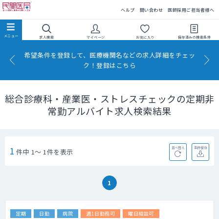
民間医局
ヘルプ
問い合わせ
医師採用ご担当者様へ
求人検索
マイページ
お気に入り
保存済みの
検索条件
希望条件を登録して、医療機関名などの求人詳細をチェッ
ク！登録はこちら
総合診療科・産業医・ストレスチェックの定期非
常勤アルバイト求人検索結果
1
並べ替え
条件保存
件中 1～ 1件を表示
1
定期
日勤
病院
週1日勤務可
曜日相談可