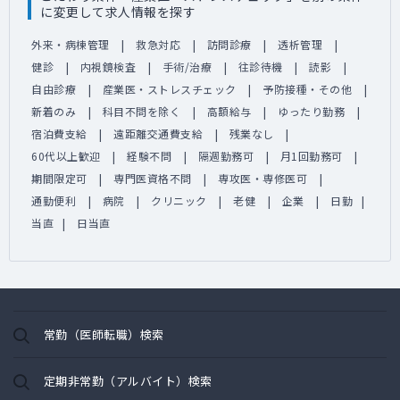
に変更して求人情報を探す
外来・病棟管理
救急対応
訪問診療
透析管理
健診
内視鏡検査
手術/治療
往診待機
読影
自由診療
産業医・ストレスチェック
予防接種・その他
新着のみ
科目不問を除く
高額給与
ゆったり勤務
宿泊費支給
遠距離交通費支給
残業なし
60代以上歓迎
経験不問
隔週勤務可
月1回勤務可
期間限定可
専門医資格不問
専攻医・専修医可
通勤便利
病院
クリニック
老健
企業
日勤
当直
日当直
常勤（医師転職）検索
定期非常勤（アルバイト）検索