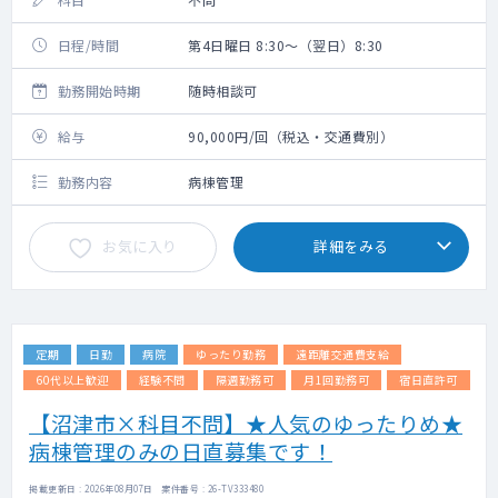
日程/時間
第4日曜日 8:30～（翌日）8:30
勤務開始時期
随時相談可
給与
90,000円/回（税込・交通費別）
勤務内容
病棟管理
お気に入り
詳細をみる
定期
日勤
病院
ゆったり勤務
遠距離交通費支給
60代以上歓迎
経験不問
隔週勤務可
月1回勤務可
宿日直許可
【沼津市×科目不問】★人気のゆったりめ★
病棟管理のみの日直募集です！
掲載更新日 : 2026年08月07日 案件番号 : 26-TV333480