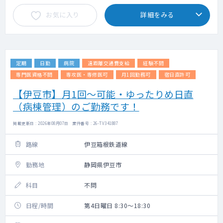
お気に入り
詳細をみる
定期
日勤
病院
遠距離交通費支給
経験不問
専門医資格不問
専攻医・専修医可
月1回勤務可
宿日直許可
【伊豆市】月1回～可能・ゆったりめ日直
（病棟管理）のご勤務です！
掲載更新日 : 2026年08月07日 案件番号 : 26-TV341887
路線
伊豆箱根鉄道線
勤務地
静岡県伊豆市
科目
不問
日程/時間
第4日曜日 8:30～18:30