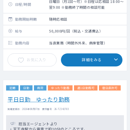
日曜日（月1回～可）※日程は応相談 18:00～
日程/時間
翌9:00 ※勤務終了時間の相談可能
勤務開始時期
随時応相談
給与
50,000円/回（税込・交通費込）
勤務内容
当直業務（時間外外来、病棟管理）
お気に入り
詳細をみる
定期
日勤
病院
ゆったり勤務
週1日勤務可
宿日直許可
平日日勤 ゆったり勤務
掲載更新日 : 2026年08月07日 案件番号 : 26-TZ342765
担当エージェントより
・天王寺駅から電車で約10分のところです。