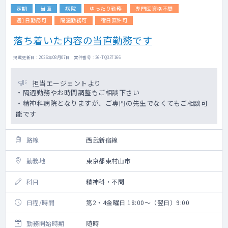
定期
当直
病院
ゆったり勤務
専門医資格不問
週1日勤務可
隔週勤務可
宿日直許可
落ち着いた内容の当直勤務です
掲載更新日 : 2026年08月07日 案件番号 : 26-TQ337166
担当エージェントより
・隔週勤務やお時間調整もご相談下さい
・精神科病院となりますが、ご専門の先生でなくてもご相談可
能です
路線
西武新宿線
勤務地
東京都東村山市
科目
精神科・不問
日程/時間
第2・4金曜日 18:00～（翌日）9:00
勤務開始時期
随時