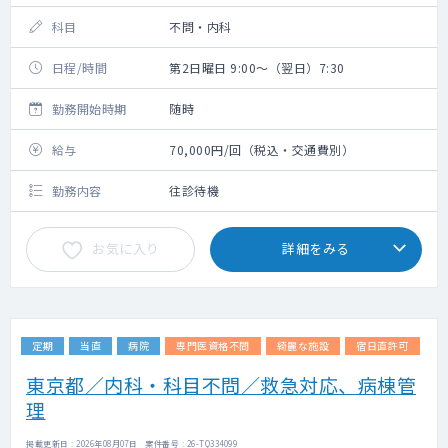
科目
不問・内科
日程/時間
第2日曜日 9:00～（翌日）7:30
勤務開始時期
随時
給与
70,000円/回（税込・交通費別）
勤務内容
往診待機
お気に入り
詳細をみる
定期
当直
病院
専門医資格不問
綺麗な施設
宿日直許可
東京都／内科・科目不問／救急対応、病棟管
理
掲載更新日 : 2026年08月07日 案件番号 : 26-TQ334099