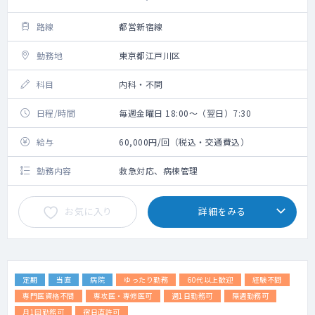
路線
都営新宿線
勤務地
東京都江戸川区
科目
内科・不問
日程/時間
毎週金曜日 18:00～（翌日）7:30
給与
60,000円/回（税込・交通費込）
勤務内容
救急対応、病棟管理
お気に入り
詳細をみる
定期
当直
病院
ゆったり勤務
60代以上歓迎
経験不問
専門医資格不問
専攻医・専修医可
週1日勤務可
隔週勤務可
月1回勤務可
宿日直許可