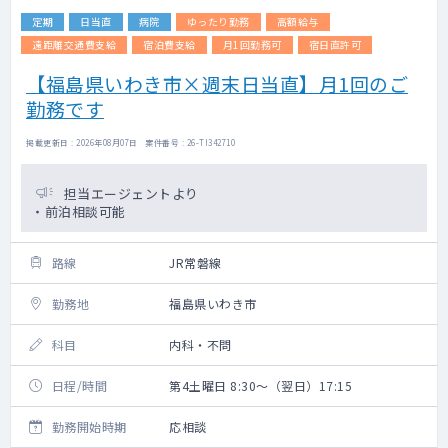
定期
日当直
病院
ゆったり勤務
高額給与
遠距離交通費支給
宿泊費支給
月1回勤務可
宿日直許可
【福島県いわき市×週末日当直】月1回のご
勤務です
掲載更新日 : 2026年08月07日 案件番号 : 26-TI342710
担当エージェントより
・前泊相談可能
路線
JR常磐線
勤務地
福島県いわき市
科目
内科・不問
日程/時間
第4土曜日 8:30～（翌日）17:15
勤務開始時期
応相談