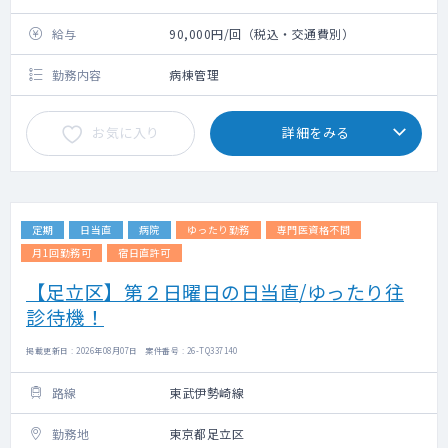
給与
90,000円/回（税込・交通費別）
勤務内容
病棟管理
お気に入り
詳細をみる
定期
日当直
病院
ゆったり勤務
専門医資格不問
月1回勤務可
宿日直許可
【足立区】第２日曜日の日当直/ゆったり往
診待機！
掲載更新日 : 2026年08月07日 案件番号 : 26-TQ337140
路線
東武伊勢崎線
勤務地
東京都足立区