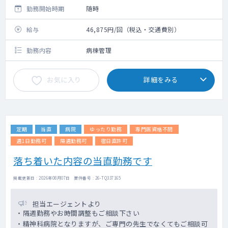
勤務開始時期
随時
給与
46,875円/回（税込・交通費別）
勤務内容
病棟管理
お気に入り
詳細をみる
定期
当直
病院
ゆったり勤務
専門医資格不問
週1日勤務可
隔週勤務可
宿日直許可
落ち着いた内容の当直勤務です
掲載更新日 : 2026年08月07日 案件番号 : 26-TQ337165
担当エージェントより
・隔週勤務やお時間調整もご相談下さい
・精神科病院となりますが、ご専門の先生でなくてもご相談可