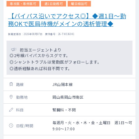
専攻医・専修医可
週1日勤務可
曜日相談可
【バイパス沿いでアクセス◎】◆週1日～勤
務OKで医局待機がメインの透析管理◆
掲載更新日 : 2026年08月07日 案件番号 : 26-TW336041
担当エージェントより
◎2号線バイパスからスグです。
◎シャントトラブルは常勤医がフォローします。
◎透析経験あれば科目不問です。
路線
JR山陽本線
勤務地
岡山県岡山市南区
科目
腎臓科・不問
毎週月・火・水・木・金・土曜日 週1日～可
日程/時間
9:00～17:00