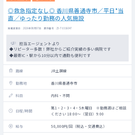
◎救急指定なし◎ 香川県善通寺市／平日*当
直／ゆったり勤務の人気施設
掲載更新日 : 2026年08月07日 案件番号 : 25-TU316047
担当エージェントより
◆リピーター多数！弊社からご紹介実績の多い病院です
◆最寄IC・駅から10分以内で通勤も便利です
路線
JR土讃線
勤務地
香川県善通寺市
科目
内科・不問
第1・2・3・4・5木曜日 ※勤務週はご相談
日程/時間
ください 18:00～（翌日）9:00
給与
50,000円/回（税込・交通費込）