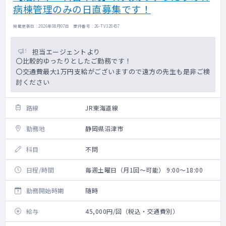
病棟管理のみの日直募集です！
掲載更新日 : 2026年08月07日 案件番号 : 26-TV328457
担当エージェントより
〇比較的ゆったりとしたご勤務です！
〇交通費最大1万円支給がございますので遠方の先生も是非ご検
討ください
路線
JR東海道線
勤務地
静岡県沼津市
科目
不問
日程/時間
毎週土曜日（月1回～可能） 9:00～18:00
勤務開始時期
随時
給与
45,000円/回（税込・交通費別）