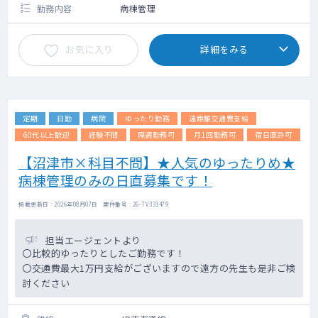
勤務内容
病棟管理
お気に入り
詳細をみる
定期
日勤
病院
ゆったり勤務
遠距離交通費支給
60代以上歓迎
経験不問
隔週勤務可
月1回勤務可
宿日直許可
【沼津市×科目不問】★人気のゆったりめ★
病棟管理のみの日直募集です！
掲載更新日 : 2026年08月07日 案件番号 : 26-TV333479
担当エージェントより
〇比較的ゆったりとしたご勤務です！
〇交通費最大1万円支給がございますので遠方の先生も是非ご検
討ください