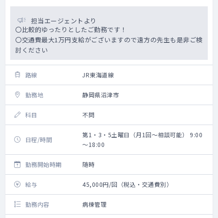
担当エージェントより
〇比較的ゆったりとしたご勤務です！
〇交通費最大1万円支給がございますので遠方の先生も是非ご検
討ください
路線
JR東海道線
勤務地
静岡県沼津市
科目
不問
第1・3・5土曜日（月1回～相談可能） 9:00
日程/時間
～18:00
勤務開始時期
随時
給与
45,000円/回（税込・交通費別）
勤務内容
病棟管理