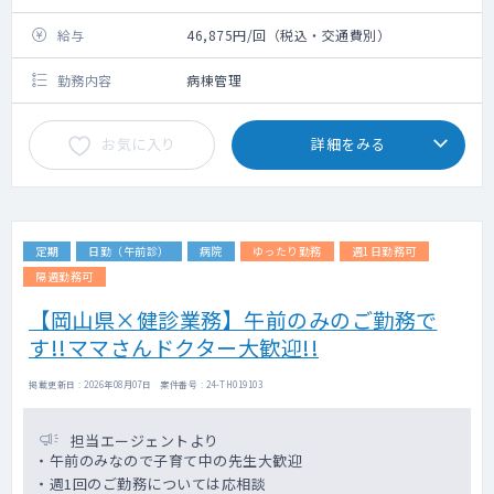
給与
46,875円/回（税込・交通費別）
勤務内容
病棟管理
お気に入り
詳細をみる
定期
日勤（午前診）
病院
ゆったり勤務
週1日勤務可
隔週勤務可
【岡山県×健診業務】午前のみのご勤務で
す!!ママさんドクター大歓迎!!
掲載更新日 : 2026年08月07日 案件番号 : 24-TH019103
担当エージェントより
・午前のみなので子育て中の先生大歓迎
・週1回のご勤務については応相談