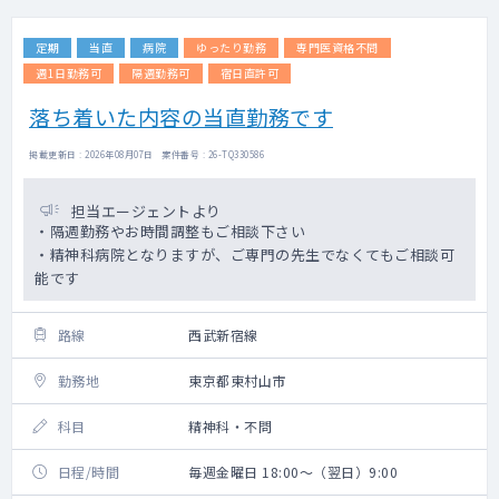
定期
当直
病院
ゆったり勤務
専門医資格不問
週1日勤務可
隔週勤務可
宿日直許可
落ち着いた内容の当直勤務です
掲載更新日 : 2026年08月07日 案件番号 : 26-TQ330586
担当エージェントより
・隔週勤務やお時間調整もご相談下さい
・精神科病院となりますが、ご専門の先生でなくてもご相談可
能です
路線
西武新宿線
勤務地
東京都東村山市
科目
精神科・不問
日程/時間
毎週金曜日 18:00～（翌日）9:00