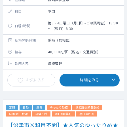
科目
不問
第3・4日曜日（月1回～ご相談可能） 18:30
日程/時間
～（翌日）8:30
勤務開始時期
随時（応相談）
給与
40,000円/回（税込・交通費別）
勤務内容
病棟管理
お気に入り
詳細をみる
定期
日勤
病院
ゆったり勤務
遠距離交通費支給
60代以上歓迎
経験不問
月1回勤務可
宿日直許可
【沼津市×科目不問】★人気のゆったりめ★