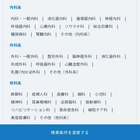
内科系
内科・一般内科
消化器内科
循環器内科
神経内科
呼吸器内科
心療内科
リウマチ科
総合診療科
糖尿病科
腎臓内科
その他（内科系）
外科系
外科・一般外科
整形外科
脳神経外科
消化器外科
形成外科
呼吸器外科
心臓血管外科
乳腺/内分泌外科
その他（外科系）
他科系
麻酔科
産婦人科
皮膚科
眼科
小児科
精神科
耳鼻咽喉科
泌尿器科
放射線科
リハビリテーション科
救命救急科
緩和ケア科
美容皮膚科
その他（他科系）
検索条件を変更する