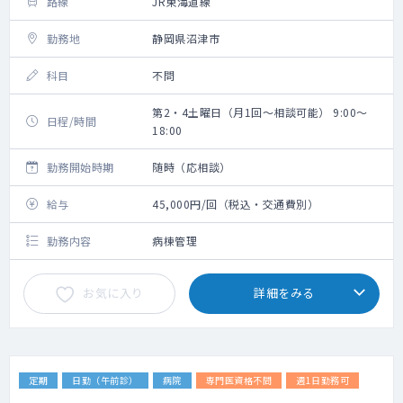
路線
JR東海道線
勤務地
静岡県沼津市
科目
不問
第2・4土曜日（月1回～相談可能） 9:00～
日程/時間
18:00
勤務開始時期
随時（応相談）
給与
45,000円/回（税込・交通費別）
勤務内容
病棟管理
お気に入り
詳細をみる
定期
日勤（午前診）
病院
専門医資格不問
週1日勤務可