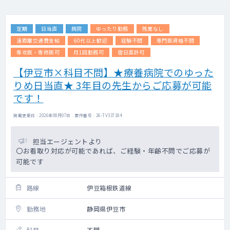
定期
日当直
病院
ゆったり勤務
残業なし
遠距離交通費支給
60代以上歓迎
経験不問
専門医資格不問
専攻医・専修医可
月1回勤務可
宿日直許可
【伊豆市×科目不問】★療養病院でのゆった
りめ日当直★ 3年目の先生からご応募が可能
です！
掲載更新日 : 2026年08月07日 案件番号 : 26-TV337184
担当エージェントより
〇お看取り対応が可能であれば、ご経験・年齢不問でご応募が
可能です
路線
伊豆箱根鉄道線
勤務地
静岡県伊豆市
科目
不問