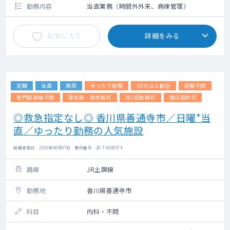
勤務内容
当直業務（時間外外来、病棟管理）
お気に入り
詳細をみる
定期
当直
病院
ゆったり勤務
60代以上歓迎
経験不問
専門医資格不問
専攻医・専修医可
月1回勤務可
宿日直許可
◎救急指定なし◎ 香川県善通寺市／日曜*当
直／ゆったり勤務の人気施設
掲載更新日 : 2026年08月07日 案件番号 : 20-TU009574
路線
JR土讃線
勤務地
香川県善通寺市
科目
内科・不問