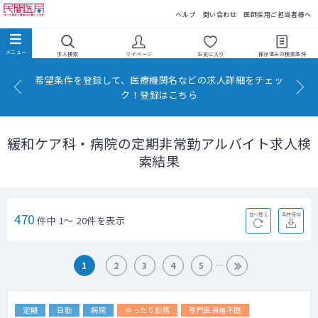
民間医局
ヘルプ
問い合わせ
医師採用ご担当者様へ
求人検索
マイページ
お気に入り
保存済みの
検索条件
希望条件を登録して、医療機関名などの求人詳細をチェッ
ク！登録はこちら
緩和ケア科・病院の定期非常勤アルバイト求人検
索結果
470
並べ替え
条件保存
件中 1～ 20件を表示
1
2
3
4
5
定期
日勤
病院
ゆったり勤務
専門医資格不問