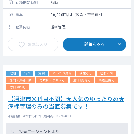
勤務開始時期
随時
給与
80,000円/回（税込・交通費別）
勤務内容
透析管理
お気に入り
詳細をみる
定期
当直
病院
ゆったり勤務
残業なし
経験不問
専門医資格不問
専攻医・専修医可
週1日勤務可
隔週勤務可
宿日直許可
【沼津市×科目不問】★人気のゆったりめ★
病棟管理のみの当直募集です！
掲載更新日 : 2026年08月07日 案件番号 : 26-TV340884
担当エージェントより