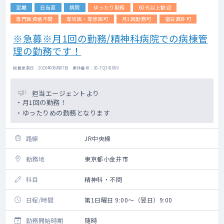
定期
日当直
病院
ゆったり勤務
60代以上歓迎
専門医資格不問
専攻医・専修医可
月1回勤務可
宿日直許可
※急募※月1回の勤務/精神科病院での病棟管
理の勤務です！
掲載更新日 : 2026年08月07日 案件番号 : 26-TQ341069
担当エージェントより
・月1回の勤務！
・ゆったりめの勤務となります
路線
JR中央線
勤務地
東京都小金井市
科目
精神科・不問
日程/時間
第1日曜日 9:00～（翌日）9:00
勤務開始時期
随時