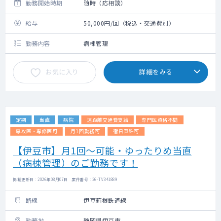
勤務開始時期
随時（応相談）
給与
50,000円/回（税込・交通費別）
勤務内容
病棟管理
お気に入り
詳細をみる
定期
当直
病院
遠距離交通費支給
専門医資格不問
専攻医・専修医可
月1回勤務可
宿日直許可
【伊豆市】月1回～可能・ゆったりめ当直
（病棟管理）のご勤務です！
掲載更新日 : 2026年08月07日 案件番号 : 26-TV341889
路線
伊豆箱根鉄道線
勤務地
静岡県伊豆市