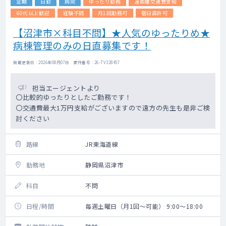
定期
日勤
病院
ゆったり勤務
遠距離交通費支給
60代以上歓迎
経験不問
月1回勤務可
宿日直許可
【沼津市×科目不問】★人気のゆったりめ★
病棟管理のみの日直募集です！
掲載更新日 : 2026年08月07日 案件番号 : 26-TV328457
担当エージェントより
〇比較的ゆったりとしたご勤務です！
〇交通費最大1万円支給がございますので遠方の先生も是非ご検
討ください
路線
JR東海道線
勤務地
静岡県沼津市
科目
不問
日程/時間
毎週土曜日（月1回～可能） 9:00～18:00