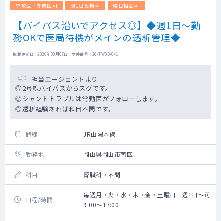
専攻医・専修医可
週1日勤務可
曜日相談可
【バイパス沿いでアクセス◎】◆週1日～勤
務OKで医局待機がメインの透析管理◆
掲載更新日 : 2026年08月07日 案件番号 : 26-TW336041
担当エージェントより
◎2号線バイパスからスグです。
◎シャントトラブルは常勤医がフォローします。
◎透析経験あれば科目不問です。
路線
JR山陽本線
勤務地
岡山県岡山市南区
科目
腎臓科・不問
毎週月・火・水・木・金・土曜日 週1日～可
日程/時間
9:00～17:00