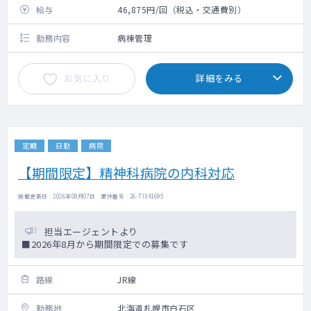
給与
46,875円/回（税込・交通費別）
勤務内容
病棟管理
お気に入り
詳細をみる
定期
日勤
病院
【期間限定】精神科病院の内科対応
掲載更新日 : 2026年08月07日 案件番号 : 26-TI341695
担当エージェントより
■2026年8月から期間限定での募集です
路線
JR線
勤務地
北海道札幌市白石区