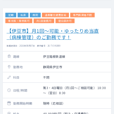
定期
当直
病院
遠距離交通費支給
専門医資格不問
専攻医・専修医可
月1回勤務可
宿日直許可
【伊豆市】月1回～可能・ゆったりめ当直
（病棟管理）のご勤務です！
掲載更新日 : 2026年08月07日 案件番号 : 26-TV341889
路線
伊豆箱根鉄道線
勤務地
静岡県伊豆市
科目
不問
第3・4日曜日（月1回～ご相談可能） 18:30
日程/時間
～（翌日）8:30
勤務開始時期
随時（応相談）
給与
40,000円/回（税込・交通費別）