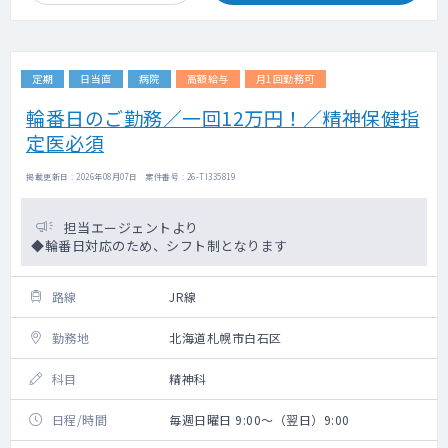
定期
日当直
病院
高額給与
月1回勤務可
輪番日のご勤務／一回12万円！／精神保健指
定医必須
掲載更新日 : 2026年08月07日 案件番号 : 26-TI335819
担当エージェントより
◆輪番日対応のため、シフト制となります
路線
JR線
勤務地
北海道札幌市白石区
科目
精神科
日程/時間
毎週日曜日 9:00～（翌日）9:00