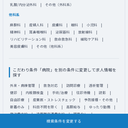
乳腺/内分泌外科
その他（外科系）
他科系
麻酔科
産婦人科
皮膚科
眼科
小児科
精神科
耳鼻咽喉科
泌尿器科
放射線科
リハビリテーション科
救命救急科
緩和ケア科
美容皮膚科
その他（他科系）
こだわり条件「病院」を別の条件に変更して求人情報を
探す
外来・病棟管理
救急対応
訪問診療
透析管理
健診
内視鏡検査
手術/治療
往診待機
読影
自由診療
産業医・ストレスチェック
予防接種・その他
新着のみ
科目不問を除く
高額給与
ゆったり勤務
宿泊費支給
遠距離交通費支給
残業なし
検索条件を変更する
60代以上歓迎
経験不問
隔週勤務可
月1回勤務可