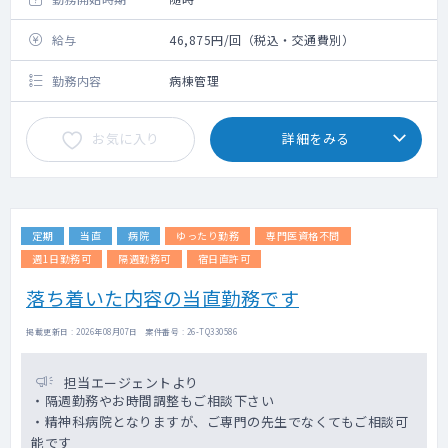
給与
46,875円/回（税込・交通費別）
勤務内容
病棟管理
お気に入り
詳細をみる
定期
当直
病院
ゆったり勤務
専門医資格不問
週1日勤務可
隔週勤務可
宿日直許可
落ち着いた内容の当直勤務です
掲載更新日 : 2026年08月07日 案件番号 : 26-TQ330586
担当エージェントより
・隔週勤務やお時間調整もご相談下さい
・精神科病院となりますが、ご専門の先生でなくてもご相談可
能です