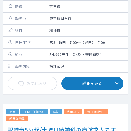
路線
京王線
勤務地
東京都調布市
科目
精神科
日程/時間
第3土曜日 17:00～（翌日）17:00
給与
84,000円/回（税込・交通費込）
勤務内容
病棟管理
お気に入り
詳細をみる
定期
日勤（午前診）
病院
残業なし
週1日勤務可
綺麗な施設
駅徒歩5分程/土曜日精神科の病院求人です