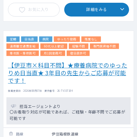
お気に入り
詳細をみる
定期
日当直
病院
ゆったり勤務
残業なし
遠距離交通費支給
60代以上歓迎
経験不問
専門医資格不問
専攻医・専修医可
月1回勤務可
宿日直許可
【伊豆市×科目不問】★療養病院でのゆった
りめ日当直★ 3年目の先生からご応募が可能
です！
掲載更新日 : 2026年08月07日 案件番号 : 26-TV337184
担当エージェントより
〇お看取り対応が可能であれば、ご経験・年齢不問でご応募が
可能です
路線
伊豆箱根鉄道線