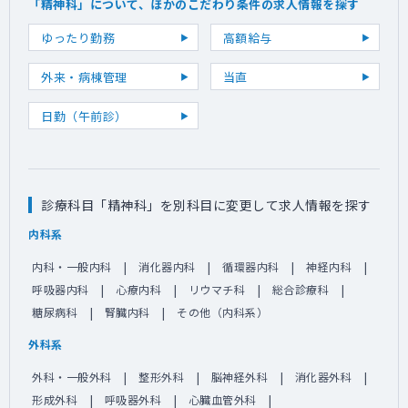
「精神科」について、ほかのこだわり条件の求人情報を探す
ゆったり勤務
高額給与
外来・病棟管理
当直
日勤（午前診）
診療科目「精神科」を別科目に変更して求人情報を探す
内科系
内科・一般内科
消化器内科
循環器内科
神経内科
呼吸器内科
心療内科
リウマチ科
総合診療科
糖尿病科
腎臓内科
その他（内科系）
外科系
外科・一般外科
整形外科
脳神経外科
消化器外科
形成外科
呼吸器外科
心臓血管外科