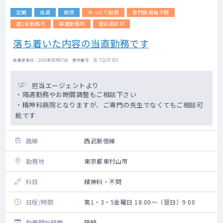
定期
当直
病院
ゆったり勤務
専門医資格不問
週1日勤務可
隔週勤務可
宿日直許可
落ち着いた内容の当直勤務です
掲載更新日 : 2026年08月07日 案件番号 : 26-TQ337165
担当エージェントより
・隔週勤務やお時間調整もご相談下さい
・精神科病院となりますが、ご専門の先生でなくてもご相談可
能です
路線
西武新宿線
勤務地
東京都東村山市
科目
精神科・不問
日程/時間
第1・3・5金曜日 18:00～（翌日）9:00
勤務開始時期
随時