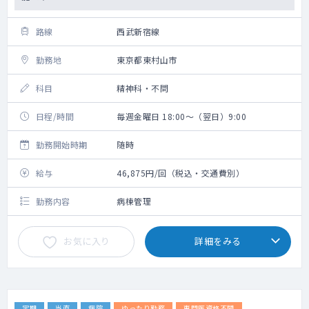
路線
西武新宿線
勤務地
東京都東村山市
科目
精神科・不問
日程/時間
毎週金曜日 18:00～（翌日）9:00
勤務開始時期
随時
給与
46,875円/回（税込・交通費別）
勤務内容
病棟管理
お気に入り
詳細をみる
定期
当直
病院
ゆったり勤務
専門医資格不問