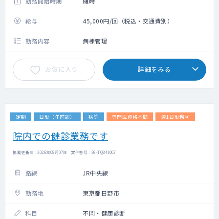
勤務開始時期
随時
給与
45,000円/回（税込・交通費別）
勤務内容
病棟管理
お気に入り
詳細をみる
定期
日勤（午前診）
病院
専門医資格不問
週1日勤務可
院内での健診業務です
掲載更新日 : 2026年08月07日 案件番号 : 26-TQ341007
路線
JR中央線
勤務地
東京都日野市
科目
不問・健康診断