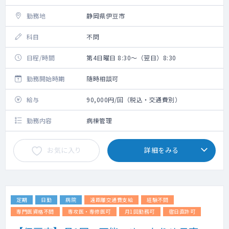
勤務地
静岡県伊豆市
科目
不問
日程/時間
第4日曜日 8:30～（翌日）8:30
勤務開始時期
随時相談可
給与
90,000円/回（税込・交通費別）
勤務内容
病棟管理
お気に入り
詳細をみる
定期
日勤
病院
遠距離交通費支給
経験不問
専門医資格不問
専攻医・専修医可
月1回勤務可
宿日直許可