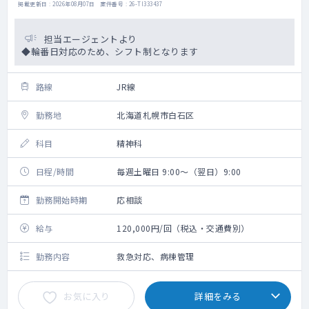
掲載更新日 : 2026年08月07日 案件番号 : 26-TI333437
担当エージェントより
◆輪番日対応のため、シフト制となります
路線
JR線
勤務地
北海道札幌市白石区
科目
精神科
日程/時間
毎週土曜日 9:00～（翌日）9:00
勤務開始時期
応相談
給与
120,000円/回（税込・交通費別）
勤務内容
救急対応、病棟管理
お気に入り
詳細をみる