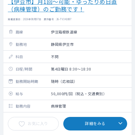
【伊豆市】月1回～可能・ゆったりめ日直
（病棟管理）のご勤務です！
掲載更新日 : 2026年08月07日 案件番号 : 26-TV341887
路線
伊豆箱根鉄道線
勤務地
静岡県伊豆市
科目
不問
日程/時間
第4日曜日 8:30～18:30
勤務開始時期
随時（応相談）
給与
50,000円/回（税込・交通費別）
勤務内容
病棟管理
お気に入り
詳細をみる