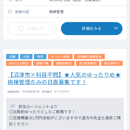
勤務内容
病棟管理
お気に入り
詳細をみる
定期
日勤
病院
ゆったり勤務
遠距離交通費支給
60代以上歓迎
経験不問
隔週勤務可
月1回勤務可
宿日直許可
【沼津市×科目不問】★人気のゆったりめ★
病棟管理のみの日直募集です！
掲載更新日 : 2026年08月07日 案件番号 : 26-TV333479
担当エージェントより
〇比較的ゆったりとしたご勤務です！
〇交通費最大1万円支給がございますので遠方の先生も是非ご検
討ください