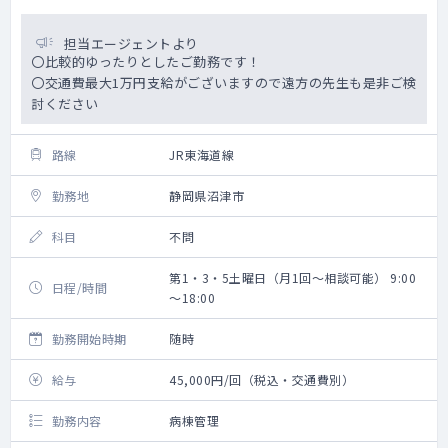
担当エージェントより
〇比較的ゆったりとしたご勤務です！
〇交通費最大1万円支給がございますので遠方の先生も是非ご検
討ください
路線
JR東海道線
勤務地
静岡県沼津市
科目
不問
第1・3・5土曜日（月1回～相談可能） 9:00
日程/時間
～18:00
勤務開始時期
随時
給与
45,000円/回（税込・交通費別）
勤務内容
病棟管理