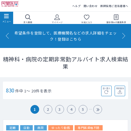
民間医局
ヘルプ
問い合わせ
医師採用ご担当者様へ
求人検索
マイページ
お気に入り
保存済みの
検索条件
希望条件を登録して、医療機関名などの求人詳細をチェッ
ク！登録はこちら
精神科・病院の定期非常勤アルバイト求人検索結
果
830
並べ替え
条件保存
件中 1～ 20件を表示
1
2
3
4
5
定期
日勤
病院
ゆったり勤務
専門医資格不問