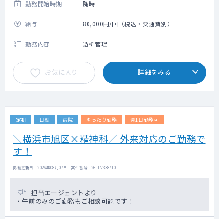
勤務開始時期
随時
給与
80,000円/回（税込・交通費別）
勤務内容
透析管理
お気に入り
詳細をみる
定期
日勤
病院
ゆったり勤務
週1日勤務可
＼横浜市旭区×精神科／ 外来対応のご勤務で
す！
掲載更新日 : 2026年08月07日 案件番号 : 26-TV338710
担当エージェントより
・午前のみのご勤務もご相談可能です！