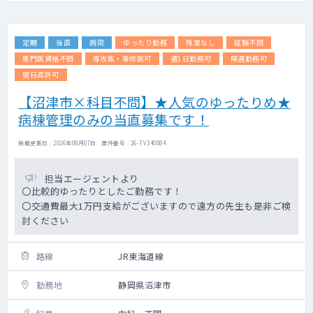
定期
当直
病院
ゆったり勤務
残業なし
経験不問
専門医資格不問
専攻医・専修医可
週1日勤務可
隔週勤務可
宿日直許可
【沼津市×科目不問】★人気のゆったりめ★
病棟管理のみの当直募集です！
掲載更新日 : 2026年08月07日 案件番号 : 26-TV340884
担当エージェントより
〇比較的ゆったりとしたご勤務です！
〇交通費最大1万円支給がございますので遠方の先生も是非ご検
討ください
路線
JR東海道線
勤務地
静岡県沼津市