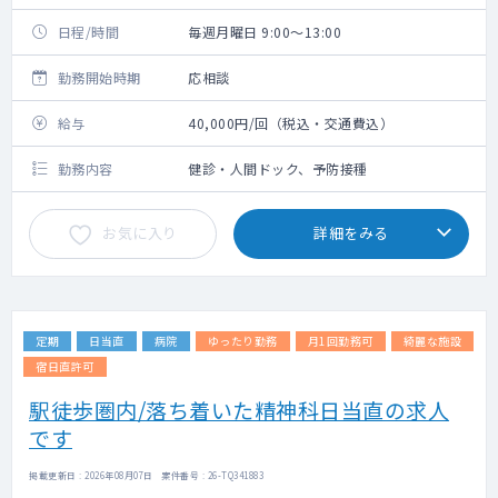
日程/時間
毎週月曜日 9:00～13:00
勤務開始時期
応相談
給与
40,000円/回（税込・交通費込）
勤務内容
健診・人間ドック、予防接種
お気に入り
詳細をみる
定期
日当直
病院
ゆったり勤務
月1回勤務可
綺麗な施設
宿日直許可
駅徒歩圏内/落ち着いた精神科日当直の求人
です
掲載更新日 : 2026年08月07日 案件番号 : 26-TQ341883