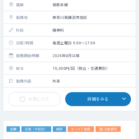
路線
相鉄本線
勤務地
神奈川県横浜市旭区
科目
精神科
日程/時間
毎週土曜日 9:00～17:00
勤務開始時期
2026年8月以降
給与
70,000円/回（税込・交通費別）
勤務内容
外来
お気に入り
詳細をみる
定期
日勤（午前診）
病院
ゆったり勤務
週1日勤務可