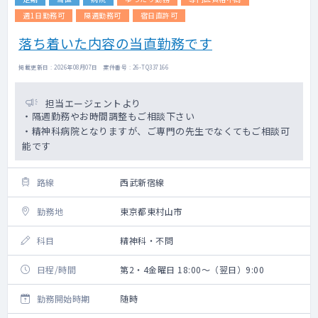
週1日勤務可
隔週勤務可
宿日直許可
落ち着いた内容の当直勤務です
掲載更新日 : 2026年08月07日 案件番号 : 26-TQ337166
担当エージェントより
・隔週勤務やお時間調整もご相談下さい
・精神科病院となりますが、ご専門の先生でなくてもご相談可
能です
路線
西武新宿線
勤務地
東京都東村山市
科目
精神科・不問
日程/時間
第2・4金曜日 18:00～（翌日）9:00
勤務開始時期
随時