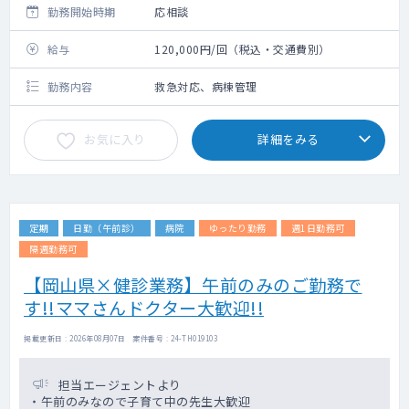
勤務開始時期
応相談
給与
120,000円/回（税込・交通費別）
勤務内容
救急対応、病棟管理
お気に入り
詳細をみる
定期
日勤（午前診）
病院
ゆったり勤務
週1日勤務可
隔週勤務可
【岡山県×健診業務】午前のみのご勤務で
す!!ママさんドクター大歓迎!!
掲載更新日 : 2026年08月07日 案件番号 : 24-TH019103
担当エージェントより
・午前のみなので子育て中の先生大歓迎