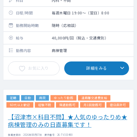
科目
内科・不問
日程/時間
毎週木曜日 19:00～（翌日）8:00
勤務開始時期
随時（応相談）
給与
40,000円/回（税込・交通費別）
勤務内容
病棟管理
お気に入り
詳細をみる
定期
日勤
病院
ゆったり勤務
遠距離交通費支給
60代以上歓迎
経験不問
隔週勤務可
月1回勤務可
宿日直許可
【沼津市×科目不問】★人気のゆったりめ★
病棟管理のみの日直募集です！
掲載更新日 : 2026年08月07日 案件番号 : 26-TV333480