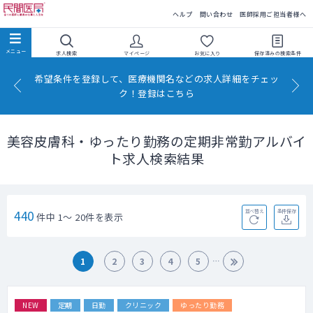
民間医局
ヘルプ
問い合わせ
医師採用ご担当者様へ
求人検索
マイページ
お気に入り
保存済みの
検索条件
希望条件を登録して、医療機関名などの求人詳細をチェッ
ク！登録はこちら
美容皮膚科・ゆったり勤務の定期非常勤アルバイ
ト求人検索結果
440
並べ替え
条件保存
件中 1～ 20件を表示
1
2
3
4
5
NEW
定期
日勤
クリニック
ゆったり勤務