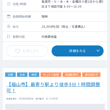
毎週月・火・水・木・金曜日※週1日から週5
日程/時間
日まで相談可能 8:30～10:30
勤務開始時期
随時
給与
20,000円/回（税込・交通費込）
勤務内容
内視鏡検査
お気に入り
詳細をみる
定期
当直
病院
ゆったり勤務
隔週勤務可
宿日直許可
【福山市】最寄り駅より徒歩3分！時間調整
可！
掲載更新日 : 2026年08月06日 案件番号 : 26-TU340407