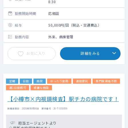
8:30
勤務開始時期
応相談
給与
50,000円/回（税込・交通費込）
勤務内容
外来、病棟管理
お気に入り
詳細をみる
定期
日勤
病院
ゆったり勤務
通勤便利
専門医資格不問
週1日勤務可
綺麗な施設
【小樽市×内視鏡検査】駅チカの病院です！
掲載更新日 : 2026年08月06日 案件番号 : 26-TI331059
担当エージェントより