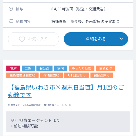
給与
84,000円/回（税込・交通費込）
勤務内容
病棟管理 ※今後、外来診療の予定あり
お気に入り
詳細をみる
NEW
定期
日当直
病院
ゆったり勤務
高額給与
遠距離交通費支給
宿泊費支給
月1回勤務可
宿日直許可
【福島県いわき市×週末日当直】月1回のご
勤務です
掲載更新日 : 2026年08月07日 案件番号 : 26-TI342710
担当エージェントより
・前泊相談可能