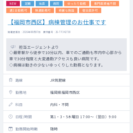
NEW
定期
当直
病院
ゆったり勤務
専門医資格不問
週1日勤務可
隔週勤務可
綺麗な施設
宿日直許可
【福岡市西区】病棟管理のお仕事です
掲載更新日 : 2026年08月07日 案件番号 : 26-TF342738
担当エージェントより
◇最寄駅から徒歩で10分以内、車でのご通勤も市内中心部から
車で30分程度と大変通勤アクセスも良い病院です。
◇病棟は動きの少ないゆっくりした勤務となります。
路線
JR筑肥線
勤務地
福岡県福岡市西区
科目
内科・不問
日程/時間
第1・3・5木曜日 17:00～（翌日）9:00
勤務開始時期
随時