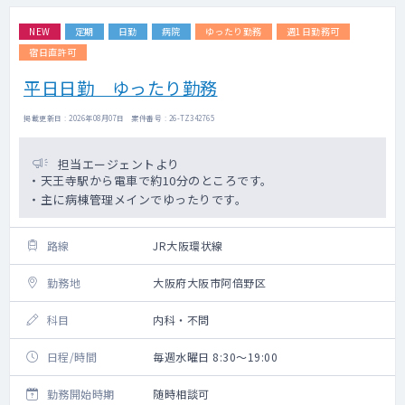
NEW
定期
日勤
病院
ゆったり勤務
週1日勤務可
宿日直許可
平日日勤 ゆったり勤務
掲載更新日 : 2026年08月07日 案件番号 : 26-TZ342765
担当エージェントより
・天王寺駅から電車で約10分のところです。
・主に病棟管理メインでゆったりです。
路線
JR大阪環状線
勤務地
大阪府大阪市阿倍野区
科目
内科・不問
日程/時間
毎週水曜日 8:30～19:00
勤務開始時期
随時相談可