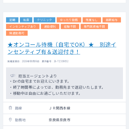
定期
当直
クリニック
ゆったり勤務
残業なし
高額給与
インセンティブあり
通勤便利
経験不問
専門医資格不問
隔週勤務可
★オンコール待機（自宅でOK）★ 別途イ
ンセンティブ有＆送迎付き！
掲載更新日 : 2026年08月06日 案件番号 : 26-TZ339052
担当エージェントより
・Drの自宅までお迎えにいきます。
・終了時間帯によっては、勤務先まで送迎いたします。
・移動中は自由にお過ごしいただけます。
路線
ＪＲ関西本線
勤務地
奈良県奈良市