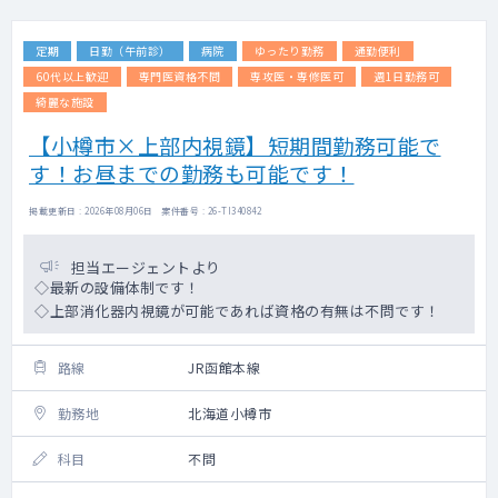
定期
日勤（午前診）
病院
ゆったり勤務
通勤便利
60代以上歓迎
専門医資格不問
専攻医・専修医可
週1日勤務可
綺麗な施設
【小樽市×上部内視鏡】短期間勤務可能で
す！お昼までの勤務も可能です！
掲載更新日 : 2026年08月06日 案件番号 : 26-TI340842
担当エージェントより
◇最新の設備体制です！
◇上部消化器内視鏡が可能であれば資格の有無は不問です！
路線
JR函館本線
勤務地
北海道小樽市
科目
不問