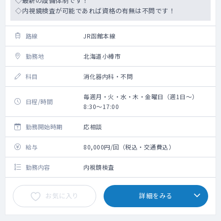
◇最新の設備体制です！
◇内視鏡検査が可能であれば資格の有無は不問です！
路線
JR函館本線
勤務地
北海道小樽市
科目
消化器内科・不問
毎週月・火・水・木・金曜日（週1日～）
日程/時間
8:30～17:00
勤務開始時期
応相談
給与
80,000円/回（税込・交通費込）
勤務内容
内視鏡検査
お気に入り
詳細をみる