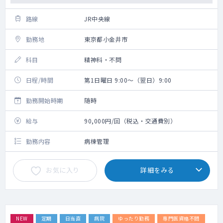
路線
JR中央線
勤務地
東京都小金井市
科目
精神科・不問
日程/時間
第1日曜日 9:00～（翌日）9:00
勤務開始時期
随時
給与
90,000円/回（税込・交通費別）
勤務内容
病棟管理
お気に入り
詳細をみる
NEW
定期
日当直
病院
ゆったり勤務
専門医資格不問