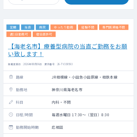
定期
当直
病院
ゆったり勤務
経験不問
専門医資格不問
週1日勤務可
宿日直許可
【海老名市】療養型病院の当直ご勤務をお願
い致します！
掲載更新日 : 2026年08月06日 案件番号 : 26-TV339593
路線
JR相模線・小田急小田原線・相鉄本線
勤務地
神奈川県海老名市
科目
内科・不問
日程/時間
毎週水曜日 17:30～（翌日）8:30
勤務開始時期
応相談