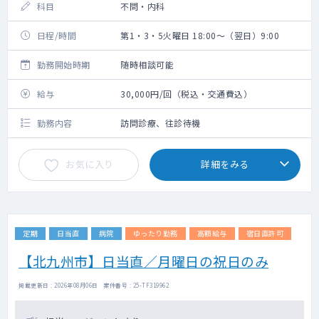
科目
不問・内科
日程/時間
第1・3・5火曜日 18:00～（翌日）9:00
勤務開始時期
随時相談可能
給与
30,000円/回（税込・交通費込）
勤務内容
訪問診療、往診待機
お気に入り
詳細をみる
定期
日当直
病院
ゆったり勤務
高額給与
宿日直許可
【北九州市】日当直／月曜日の祝日のみ
掲載更新日 : 2026年08月06日 案件番号 : 25-TF319962