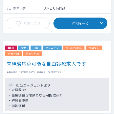
勤務内容
リハビリ前問診
お気に入り
詳細をみる
NEW
定期
日勤
クリニック
ゆったり勤務
残業なし
経験不問
綺麗な施設
未経験応募可能な自由診療求人です
掲載更新日 : 2026年08月07日 案件番号 : 26-TU338169
担当エージェントより
・未経験OK
・面接後給与増額となる可能性あり
・経験者優遇
・通勤便利