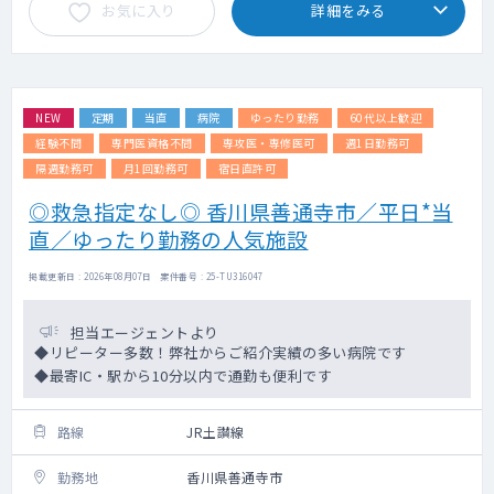
お気に入り
詳細をみる
NEW
定期
当直
病院
ゆったり勤務
60代以上歓迎
経験不問
専門医資格不問
専攻医・専修医可
週1日勤務可
隔週勤務可
月1回勤務可
宿日直許可
◎救急指定なし◎ 香川県善通寺市／平日*当
直／ゆったり勤務の人気施設
掲載更新日 : 2026年08月07日 案件番号 : 25-TU316047
担当エージェントより
◆リピーター多数！弊社からご紹介実績の多い病院です
◆最寄IC・駅から10分以内で通勤も便利です
路線
JR土讃線
勤務地
香川県善通寺市