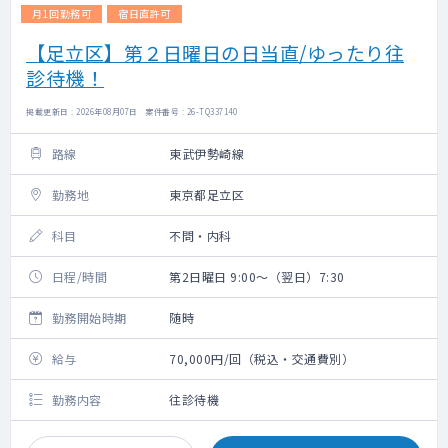
月1回勤務可
宿日直許可
【足立区】第２日曜日の日当直/ゆったり往
診待機！
掲載更新日 : 2026年08月07日 案件番号 : 26-TQ337140
路線
東武伊勢崎線
勤務地
東京都足立区
科目
不問・内科
日程/時間
第2日曜日 9:00～（翌日）7:30
勤務開始時期
随時
給与
70,000円/回（税込・交通費別）
勤務内容
往診待機