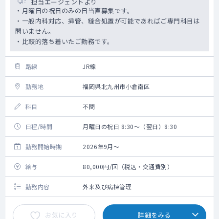
担当エージェントより
・月曜日の祝日のみの日当直募集です。
・一般内科対応、挿管、縫合処置が可能であればご専門科目は
問いません。
・比較的落ち着いたご勤務です。
路線
JR線
勤務地
福岡県北九州市小倉南区
科目
不問
日程/時間
月曜日の祝日 8:30～（翌日）8:30
勤務開始時期
2026年9月～
給与
80,000円/回（税込・交通費別）
勤務内容
外来及び病棟管理
お気に入り
詳細をみる