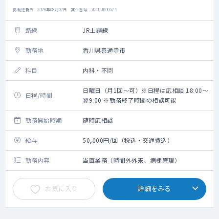
掲載更新日 : 2026年08月07日 案件番号 : 20-TU009574
路線
JR土讃線
勤務地
香川県善通寺市
科目
内科・不問
日曜日（月1回～可）※日程は応相談 18:00～
日程/時間
翌9:00 ※勤務終了時間の相談可能
勤務開始時期
随時応相談
給与
50,000円/回（税込・交通費込）
勤務内容
当直業務（時間外外来、病棟管理）
お気に入り
詳細をみる