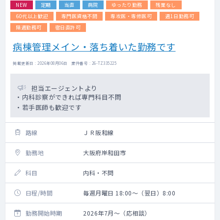
NEW
定期
当直
病院
ゆったり勤務
残業なし
60代以上歓迎
専門医資格不問
専攻医・専修医可
週1日勤務可
隔週勤務可
宿日直許可
病棟管理メイン・落ち着いた勤務です
掲載更新日 : 2026年08月06日 案件番号 : 26-TZ335225
担当エージェントより
・内科診察ができれば専門科目不問
・若手医師も歓迎です
路線
ＪＲ阪和線
勤務地
大阪府岸和田市
科目
内科・不問
日程/時間
毎週月曜日 18:00～（翌日）8:00
勤務開始時期
2026年7月～（応相談）