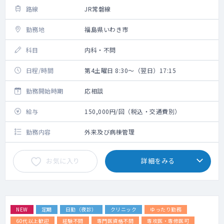
路線
JR常磐線
勤務地
福島県いわき市
科目
内科・不問
日程/時間
第4土曜日 8:30～（翌日）17:15
勤務開始時期
応相談
給与
150,000円/回（税込・交通費別）
勤務内容
外来及び病棟管理
お気に入り
詳細をみる
NEW
定期
日勤（夜診）
クリニック
ゆったり勤務
60代以上歓迎
経験不問
専門医資格不問
専攻医・専修医可