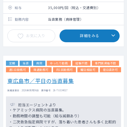
給与
35,000円/回（税込・交通費別）
勤務内容
当直業務（病棟管理）
お気に入り
詳細をみる
定期
当直
病院
ゆったり勤務
経験不問
専門医資格不問
週1日勤務可
隔週勤務可
月1回勤務可
曜日相談可
宿日直許可
東広島市／平日の当直募集
掲載更新日 : 2026年08月06日 案件番号 : 26-TU334017
担当エージェントより
・ケアミックス病院の当直募集。
・勤務時間の調整も可能（給与減額あり）
・二次救急指定病院ですが、落ち着いた患者さんも多く比較的