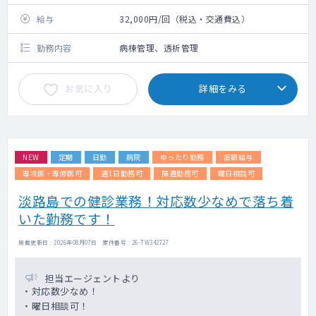
給与
32,000円/回（税込・交通費込）
勤務内容
病棟管理、透析管理
お気に入り
詳細をみる
NEW
定期
日勤
病院
ゆったり勤務
高額給与
専攻医・専修医可
週1日勤務可
隔週勤務可
曜日相談可
淡路島での健診業務！対応数少なめで落ち着
いた勤務です！
掲載更新日 : 2026年08月07日 案件番号 : 26-TW342727
担当エージェントより
・対応数少なめ！
・曜日相談可！