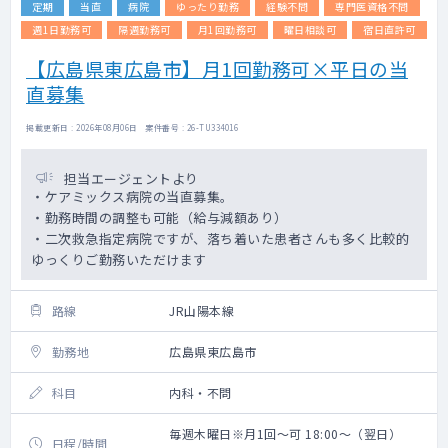
定期
当直
病院
ゆったり勤務
経験不問
専門医資格不問
週1日勤務可
隔週勤務可
月1回勤務可
曜日相談可
宿日直許可
【広島県東広島市】月1回勤務可×平日の当
直募集
掲載更新日 : 2026年08月06日 案件番号 : 26-TU334016
担当エージェントより
・ケアミックス病院の当直募集。
・勤務時間の調整も可能（給与減額あり）
・二次救急指定病院ですが、落ち着いた患者さんも多く比較的
ゆっくりご勤務いただけます
路線
JR山陽本線
勤務地
広島県東広島市
科目
内科・不問
毎週木曜日※月1回～可 18:00～（翌日）
日程/時間