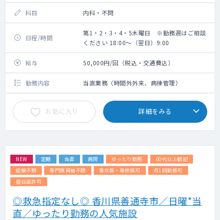
科目
内科・不問
第1・2・3・4・5木曜日 ※勤務週はご相談
日程/時間
ください 18:00～（翌日）9:00
給与
50,000円/回（税込・交通費込）
勤務内容
当直業務（時間外外来、病棟管理）
お気に入り
詳細をみる
NEW
定期
当直
病院
ゆったり勤務
60代以上歓迎
経験不問
専門医資格不問
専攻医・専修医可
月1回勤務可
宿日直許可
◎救急指定なし◎ 香川県善通寺市／日曜*当
直／ゆったり勤務の人気施設