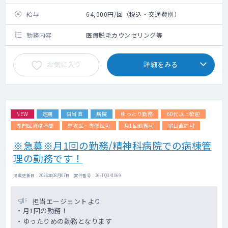
給与
64,000円/回（税込・交通費別）
勤務内容
医療脱毛カウンセリング等
お気に入り
詳細をみる
NEW
定期
日当直
病院
ゆったり勤務
60代以上歓迎
専門医資格不問
専攻医・専修医可
月1回勤務可
宿日直許可
※急募※月1回の勤務/精神科病院での病棟管
理の勤務です！
掲載更新日 : 2026年08月07日 案件番号 : 26-TQ341069
担当エージェントより
・月1回の勤務！
・ゆったりめの勤務となります