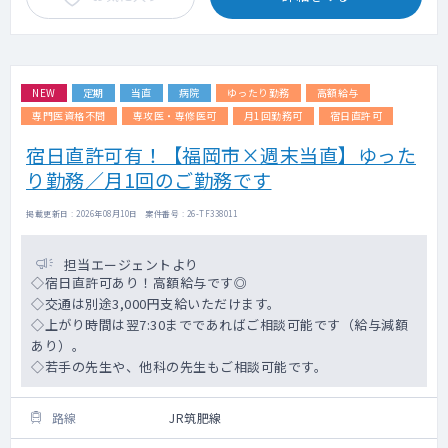
NEW
定期
当直
病院
ゆったり勤務
高額給与
専門医資格不問
専攻医・専修医可
月1回勤務可
宿日直許可
宿日直許可有！【福岡市×週末当直】ゆった
り勤務／月1回のご勤務です
掲載更新日 : 2026年08月10日 案件番号 : 26-TF338011
担当エージェントより
◇宿日直許可あり！高額給与です◎
◇交通は別途3,000円支給いただけます。
◇上がり時間は翌7:30までであればご相談可能です（給与減額
あり）。
◇若手の先生や、他科の先生もご相談可能です。
路線
JR筑肥線