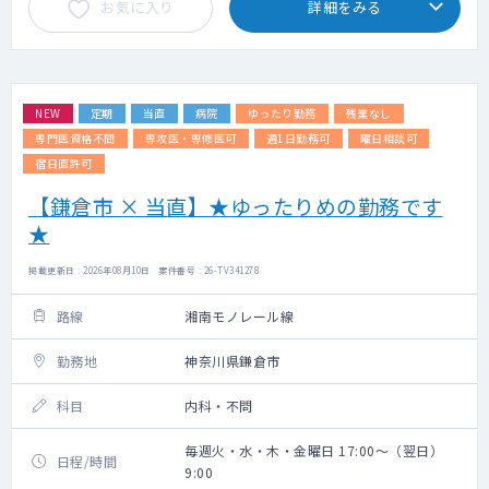
お気に入り
詳細をみる
NEW
定期
当直
病院
ゆったり勤務
残業なし
専門医資格不問
専攻医・専修医可
週1日勤務可
曜日相談可
宿日直許可
【鎌倉市 × 当直】★ゆったりめの勤務です
★
掲載更新日 : 2026年08月10日 案件番号 : 26-TV341278
路線
湘南モノレール線
勤務地
神奈川県鎌倉市
科目
内科・不問
毎週火・水・木・金曜日 17:00～（翌日）
日程/時間
9:00