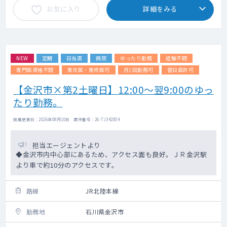
お気に入り
詳細をみる
NEW
定期
日当直
病院
ゆったり勤務
経験不問
専門医資格不問
専攻医・専修医可
月1回勤務可
宿日直許可
【金沢市×第2土曜日】12:00～翌9:00のゆっ
たり勤務。
掲載更新日 : 2026年08月10日 案件番号 : 26-TJ342854
担当エージェントより
◆金沢市内中心部にあるため、アクセス面も良好。ＪＲ金沢駅
より車で約10分のアクセスです。
路線
JR北陸本線
勤務地
石川県金沢市