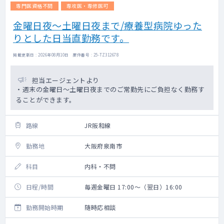
専門医資格不問
専攻医・専修医可
金曜日夜～土曜日夜まで/療養型病院ゆった
りとした日当直勤務です。
掲載更新日 : 2026年08月10日 案件番号 : 25-TZ312678
担当エージェントより
・週末の金曜日～土曜日夜までのご常勤先にご負担なく勤務す
ることができます。
路線
JR阪和線
勤務地
大阪府泉南市
科目
内科・不問
日程/時間
毎週金曜日 17:00～（翌日）16:00
勤務開始時期
随時応相談