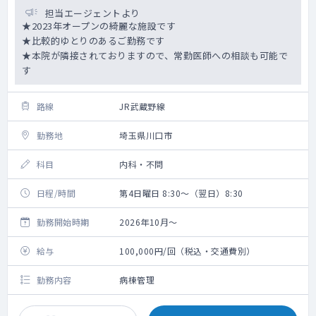
担当エージェントより
★2023年オープンの綺麗な施設です
★比較的ゆとりのあるご勤務です
★本院が隣接されておりますので、常勤医師への相談も可能で
す
路線
JR武蔵野線
勤務地
埼玉県川口市
科目
内科・不問
日程/時間
第4日曜日 8:30～（翌日）8:30
勤務開始時期
2026年10月～
給与
100,000円/回（税込・交通費別）
勤務内容
病棟管理