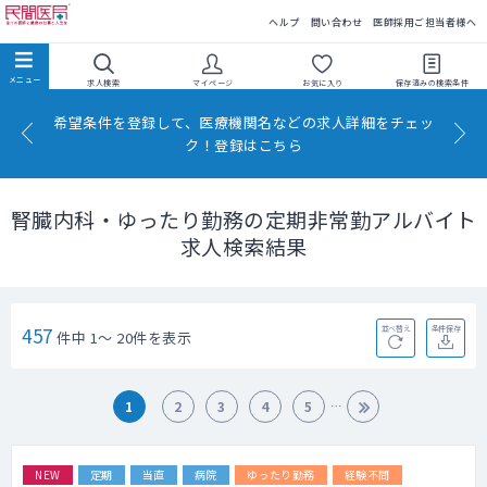
民間医局
ヘルプ
問い合わせ
医師採用ご担当者様へ
求人検索
マイページ
お気に入り
保存済みの
検索条件
希望条件を登録して、医療機関名などの求人詳細をチェッ
ク！登録はこちら
腎臓内科・ゆったり勤務の定期非常勤アルバイト
求人検索結果
457
並べ替え
条件保存
件中 1～ 20件を表示
1
2
3
4
5
NEW
定期
当直
病院
ゆったり勤務
経験不問