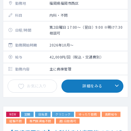
勤務地
福岡県福岡市西区
科目
内科・不問
第2日曜日 17:00～（翌日）9:00 ※明け7:30
日程/時間
相談可
勤務開始時期
2026年10月～
給与
42,000円/回（税込・交通費別）
勤務内容
主に病棟管理
お気に入り
詳細をみる
NEW
定期
日当直
クリニック
ゆったり勤務
高額給与
経験不問
専門医資格不問
週1日勤務可