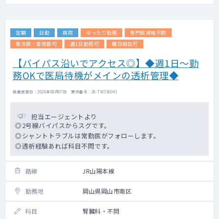
定期
日勤
病院
ゆったり勤務
専門医資格不問
専攻医・専修医可
週1日勤務可
曜日相談可
【バイパス沿いでアクセス◎】◆週1日～勤
務OKで医局待機がメインの透析管理◆
掲載更新日 : 2026年08月07日 案件番号 : 26-TW336041
担当エージェントより
◎2号線バイパスからスグです。
◎シャントトラブルは常勤医がフォローします。
◎透析経験あれば科目不問です。
路線
JR山陽本線
勤務地
岡山県岡山市南区
科目
腎臓科・不問