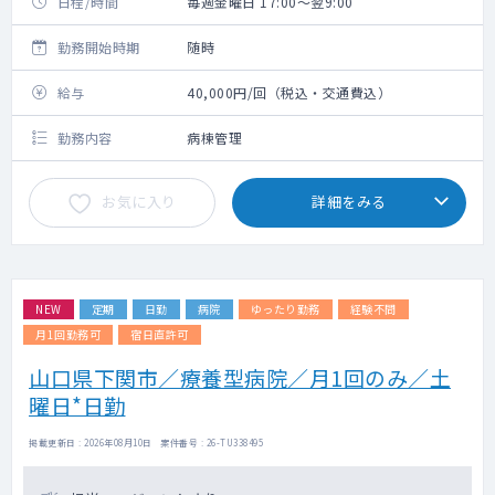
日程/時間
毎週金曜日 17:00～翌9:00
勤務開始時期
随時
給与
40,000円/回（税込・交通費込）
勤務内容
病棟管理
お気に入り
詳細をみる
NEW
定期
日勤
病院
ゆったり勤務
経験不問
月1回勤務可
宿日直許可
山口県下関市／療養型病院／月1回のみ／土
曜日*日勤
掲載更新日 : 2026年08月10日 案件番号 : 26-TU338495