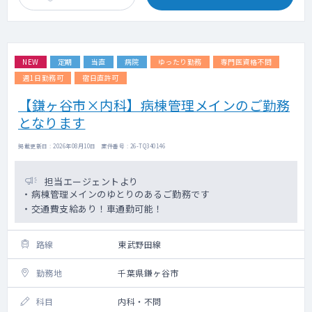
NEW
定期
当直
病院
ゆったり勤務
専門医資格不問
週1日勤務可
宿日直許可
【鎌ヶ谷市×内科】病棟管理メインのご勤務
となります
掲載更新日 : 2026年08月10日 案件番号 : 26-TQ340146
担当エージェントより
・病棟管理メインのゆとりのあるご勤務です
・交通費支給あり！車通勤可能！
路線
東武野田線
勤務地
千葉県鎌ヶ谷市
科目
内科・不問