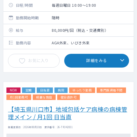
日程/時間
毎週日曜日 10:00～19:00
勤務開始時期
随時
給与
80,000円/回（税込・交通費別）
勤務内容
AGA外来、いびき外来
お気に入り
詳細をみる
NEW
定期
日当直
病院
ゆったり勤務
専門医資格不問
月1回勤務可
綺麗な施設
宿日直許可
【埼玉県川口市】地域包括ケア病棟の病棟管
理メイン / 月1回 日当直
掲載更新日 : 2026年08月10日 案件番号 : 26-TR342831