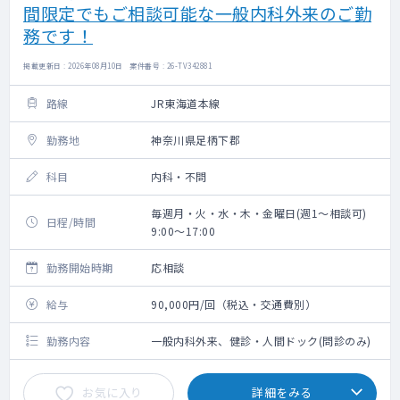
間限定でもご相談可能な一般内科外来のご勤
務です！
掲載更新日 : 2026年08月10日 案件番号 : 26-TV342881
路線
JR東海道本線
勤務地
神奈川県足柄下郡
科目
内科・不問
毎週月・火・水・木・金曜日(週1～相談可)
日程/時間
9:00～17:00
勤務開始時期
応相談
給与
90,000円/回（税込・交通費別）
勤務内容
一般内科外来、健診・人間ドック(問診のみ)
お気に入り
詳細をみる