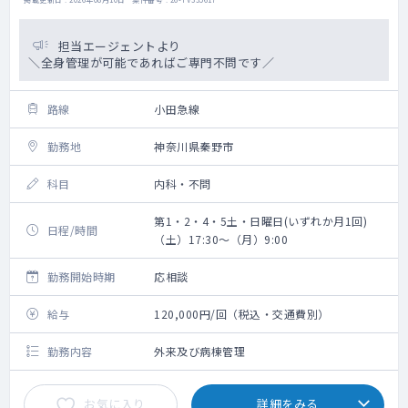
担当エージェントより
＼全身管理が可能であればご専門不問です／
路線
小田急線
勤務地
神奈川県秦野市
科目
内科・不問
第1・2・4・5土・日曜日(いずれか月1回)
日程/時間
（土）17:30～（月）9:00
勤務開始時期
応相談
給与
120,000円/回（税込・交通費別）
勤務内容
外来及び病棟管理
お気に入り
詳細をみる