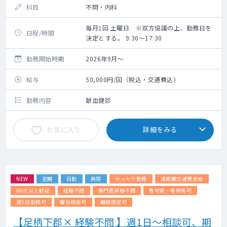
科目
不問・内科
毎月1回 土曜日 ※双方協議の上、勤務日を
日程/時間
決定とする。 9:30～17:30
勤務開始時期
2026年9月～
給与
50,000円/回（税込・交通費込）
勤務内容
献血健診
お気に入り
詳細をみる
NEW
定期
日勤
病院
ゆったり勤務
遠距離交通費支給
60代以上歓迎
経験不問
専門医資格不問
専攻医・専修医可
週1日勤務可
曜日相談可
期間限定可
【足柄下郡× 経験不問 】週1日～相談可、期