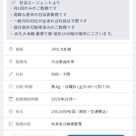
担当エージェントより
・月1回のみのご勤務です
・高額な週末の日当直業務です
・一般内科対応が出来れば科目は不問です
・宿日直許可取得済みのご勤務です
・JR久大本線 最寄り駅 徒歩15分程の場所にございます。
路線
JR久大本線
勤務地
大分県由布市
科目
内科・不問
日程/時間
第4土・日曜日 (土)9:00～(月)7:30
勤務開始時期
2026年10月～
給与
200,000円/回（税別・交通費込）
勤務内容
外来及び病棟管理