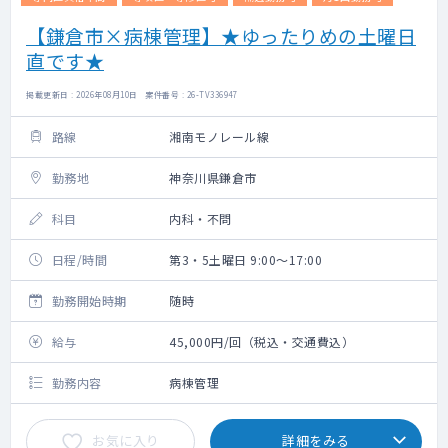
【鎌倉市×病棟管理】★ゆったりめの土曜日
直です★
掲載更新日 : 2026年08月10日 案件番号 : 26-TV336947
路線
湘南モノレール線
勤務地
神奈川県鎌倉市
科目
内科・不問
日程/時間
第3・5土曜日 9:00～17:00
勤務開始時期
随時
給与
45,000円/回（税込・交通費込）
勤務内容
病棟管理
お気に入り
詳細をみる