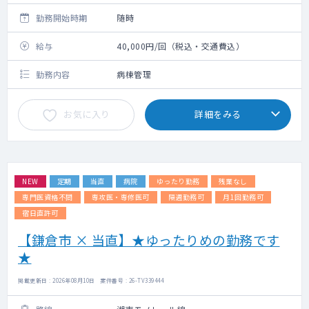
勤務開始時期
随時
給与
40,000円/回（税込・交通費込）
勤務内容
病棟管理
お気に入り
詳細をみる
NEW
定期
当直
病院
ゆったり勤務
残業なし
専門医資格不問
専攻医・専修医可
隔週勤務可
月1回勤務可
宿日直許可
【鎌倉市 × 当直】★ゆったりめの勤務です
★
掲載更新日 : 2026年08月10日 案件番号 : 26-TV339444