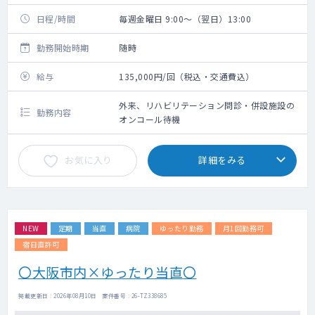
日程/時間
毎週金曜日 9:00～（翌日）13:00
勤務開始時期
随時
給与
135,000円/回（税込・交通費込）
外来、リハビリテーション問診・併設施設の
勤務内容
オンコール待機
お気に入り
詳細をみる
NEW
定期
当直
病院
ゆったり勤務
月1回勤務可
宿日直許可
〇大阪市内×ゆったり当直〇
掲載更新日 : 2026年08月10日 案件番号 : 26-TZ338685