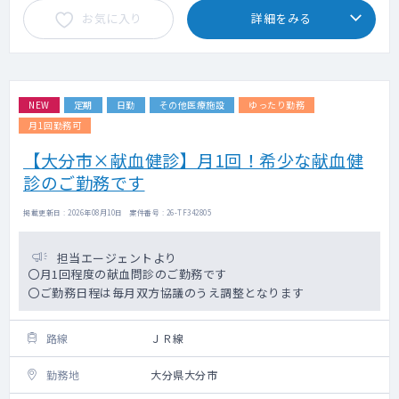
お気に入り
詳細をみる
NEW
定期
日勤
その他医療施設
ゆったり勤務
月1回勤務可
【大分市×献血健診】月1回！希少な献血健
診のご勤務です
掲載更新日 : 2026年08月10日 案件番号 : 26-TF342805
担当エージェントより
〇月1回程度の献血問診のご勤務です
〇ご勤務日程は毎月双方協議のうえ調整となります
路線
ＪＲ線
勤務地
大分県大分市