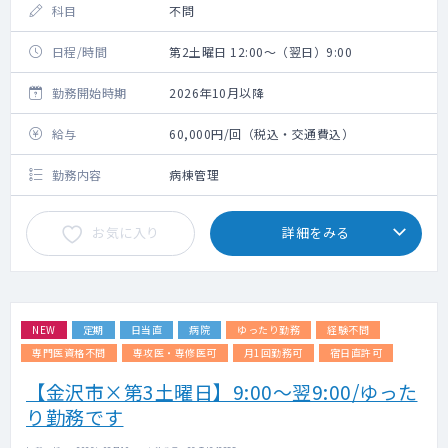
科目
不問
日程/時間
第2土曜日 12:00～（翌日）9:00
勤務開始時期
2026年10月以降
給与
60,000円/回（税込・交通費込）
勤務内容
病棟管理
お気に入り
詳細をみる
NEW
定期
日当直
病院
ゆったり勤務
経験不問
専門医資格不問
専攻医・専修医可
月1回勤務可
宿日直許可
【金沢市×第3土曜日】9:00～翌9:00/ゆった
り勤務です