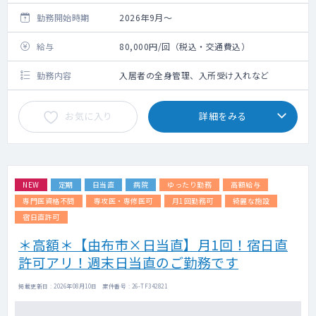
勤務開始時期
2026年9月～
給与
80,000円/回（税込・交通費込）
勤務内容
入居者の全身管理、入所受け入れなど
お気に入り
詳細をみる
NEW
定期
日当直
病院
ゆったり勤務
高額給与
専門医資格不問
専攻医・専修医可
月1回勤務可
綺麗な施設
宿日直許可
＊高額＊【由布市×日当直】月1回！宿日直
許可アリ！週末日当直のご勤務です
掲載更新日 : 2026年08月10日 案件番号 : 26-TF342821