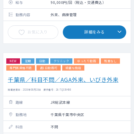
給与
90,000円/回（税込・交通費込）
勤務内容
外来、病棟管理
お気に入り
詳細をみる
NEW
定期
日勤
クリニック
ゆったり勤務
残業なし
専門医資格不問
週1日勤務可
綺麗な施設
千葉県／科目不問／AGA外来、いびき外来
掲載更新日 : 2026年08月10日 案件番号 : 26-TQ339498
路線
JR総武本線
勤務地
千葉県千葉市中央区
科目
不問