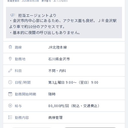
掲載更新日 : 2026年08月10日 案件番号 : 26-TJ342855
担当エージェントより
・金沢市内中心部にあるため、アクセス面も良好。ＪＲ金沢駅
より車で約10分のアクセスです。
・基本的に夜間の呼び出しもありません。
路線
JR北陸本線
勤務地
石川県金沢市
科目
不問・内科
日程/時間
第3土曜日 9:00～（翌日）9:00
勤務開始時期
随時
給与
80,000円/回（税込・交通費込）
勤務内容
病棟管理