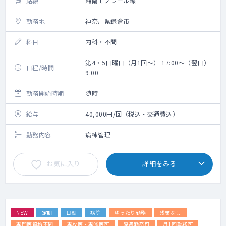
路線
湘南モノレール線
勤務地
神奈川県鎌倉市
科目
内科・不問
第4・5日曜日（月1回～） 17:00～（翌日）
日程/時間
9:00
勤務開始時期
随時
給与
40,000円/回（税込・交通費込）
勤務内容
病棟管理
お気に入り
詳細をみる
NEW
定期
日勤
病院
ゆったり勤務
残業なし
専門医資格不問
専攻医・専修医可
隔週勤務可
月1回勤務可