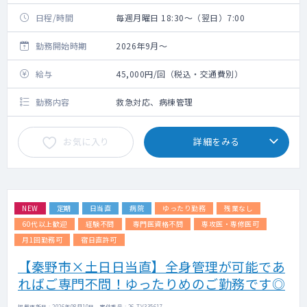
日程/時間
毎週月曜日 18:30～（翌日）7:00
勤務開始時期
2026年9月～
給与
45,000円/回（税込・交通費別）
勤務内容
救急対応、病棟管理
お気に入り
詳細をみる
NEW
定期
日当直
病院
ゆったり勤務
残業なし
60代以上歓迎
経験不問
専門医資格不問
専攻医・専修医可
月1回勤務可
宿日直許可
【秦野市×土日日当直】全身管理が可能であ
ればご専門不問！ゆったりめのご勤務です◎
掲載更新日 : 2026年08月10日 案件番号 : 26-TV335617