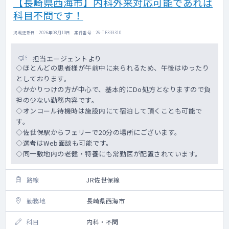
【長崎県西海市】内科外来対応可能であれば
科目不問です！
掲載更新日 : 2026年08月10日 案件番号 : 26-TF333310
担当エージェントより
◇ほとんどの患者様が午前中に来られるため、午後はゆったり
としております。
◇かかりつけの方が中心で、基本的にDo処方となりますので負
担の少ない勤務内容です。
◇オンコール待機時は施設内にて宿泊して頂くことも可能で
す。
◇佐世保駅からフェリーで20分の場所にございます。
◇選考はWeb面談も可能です。
◇同一敷地内の老健・特養にも常勤医が配置されています。
路線
JR佐世保線
勤務地
長崎県西海市
科目
内科・不問