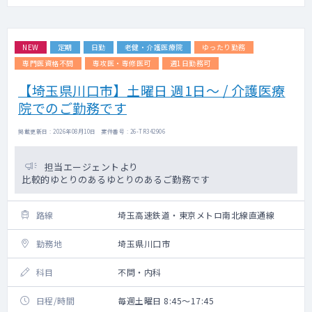
NEW
定期
日勤
老健・介護医療院
ゆったり勤務
専門医資格不問
専攻医・専修医可
週1日勤務可
【埼玉県川口市】土曜日 週1日～ / 介護医療
院でのご勤務です
掲載更新日 : 2026年08月10日 案件番号 : 26-TR342906
担当エージェントより
比較的ゆとりのあるゆとりのあるご勤務です
路線
埼玉高速鉄道・東京メトロ南北線直通線
勤務地
埼玉県川口市
科目
不問・内科
日程/時間
毎週土曜日 8:45～17:45