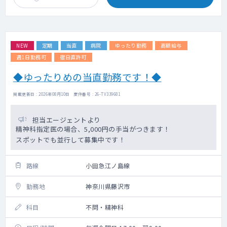
NEW
定期
当直
病院
ゆったり勤務
高額給与
週1日勤務可
宿日直許可
◆ゆったりめの当直勤務です！◆
掲載更新日 : 2026年08月10日 案件番号 : 26-TV339681
担当エージェントより
精神科指定医の場合、5,000円の手当がつきます！
スポットでも並行して募集中です！
路線
小田急江ノ島線
勤務地
神奈川県藤沢市
科目
不問・精神科